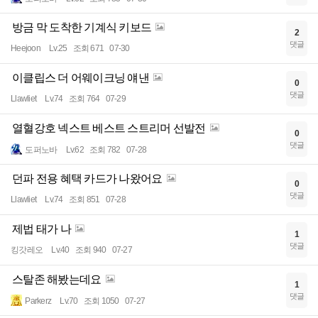
방금 막 도착한 기계식 키보드
2
댓글
Heejoon
Lv.25
조회 671
07-30
이클립스 더 어웨이크닝 얘낸
0
댓글
Llawliet
Lv.74
조회 764
07-29
열혈강호 넥스트 베스트 스트리머 선발전
0
댓글
도퍼노바
Lv.62
조회 782
07-28
던파 전용 혜택 카드가 나왔어요
0
댓글
Llawliet
Lv.74
조회 851
07-28
제법 태가 나
1
댓글
킹갓레오
Lv.40
조회 940
07-27
스탈존 해봤는데요
1
댓글
Parkerz
Lv.70
조회 1050
07-27