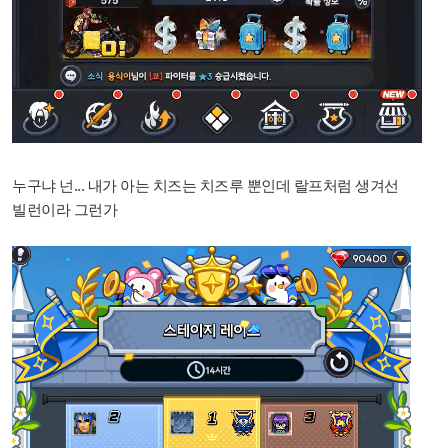
누구냐 넌...
내가 아는 치즈는 치즈루 뿐인데 랄프처럼 생겨선
빌런이라 그런가