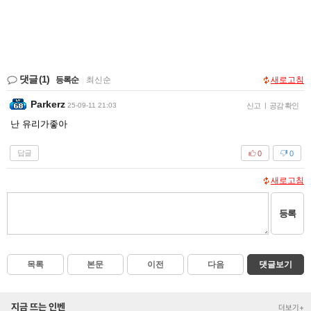
댓글
(1)
등록순
|
최신순
새로고침
Parkerz
25-09-11 21:03
신고
|
공감 확인
난 유리가좋아
답글
0
0
새로고침
등록
목록
본문
이전
다음
댓글보기
지금 뜨는 인벤
더보기+