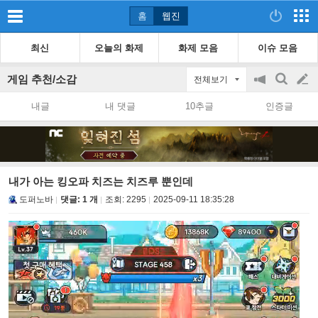
홈
웹진
최신
오늘의 화제
화제 모음
이슈 모음
게임 추천/소감
전체보기
공
검
글
지
색
내글
내 댓글
10추글
인증글
on/off
쓰
기
내가 아는 킹오파 치즈는 치즈루 뿐인데
도퍼노바
댓글: 1 개
조회:
2295
2025-09-11 18:35:28