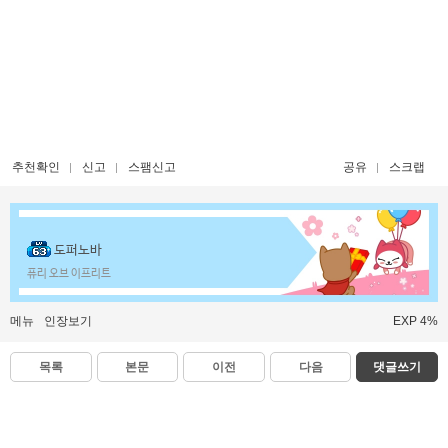
추천확인
신고
스팸신고
공유
스크랩
도퍼노바
퓨리 오브 이프리트
메뉴
인장보기
EXP 4%
목록
본문
이전
다음
댓글쓰기