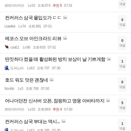
댓글
로테이터커프
Lv.53
조회 874
추천 5
07-31
컨커러스 삼국 몰입도가 ㄷㄷ
0
댓글
Llawliet
Lv.74
조회 691
07-31
에코스 오브 아인크라드 리뷰
0
댓글
cast11
Lv.90
조회 603
07-31
딴짓하다 켰을 때 활성화된 방치 보상이 날 기쁘게함
1
댓글
도퍼노바
Lv.62
조회 737
07-30
호드 워도 맛은 괜찮네
0
댓글
Noobb
Lv.3
조회 708
07-30
어나더던전 신서버 오픈, 점핑하고 영웅 아바타까지
5
댓글
로테이터커프
Lv.53
조회 669
추천 4
07-30
컨커러스 삼국 부대는 역시...
1
댓글
도퍼노바
Lv.62
조회 785
07-30