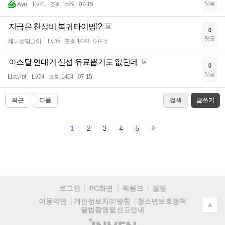
댓글
Ayo
Lv.21
조회 1529
07-15
지금은 천상비 복귀타이밍!?
0
댓글
세나섭딩굴이
Lv.35
조회 1423
07-15
아스달 연대기 신섭 유료뽑기도 없던데
0
댓글
Llawliet
Lv.74
조회 1464
07-15
최근
다음
검색
글쓰기
1
2
3
4
5
로그인
PC화면
퀵링크
설정
청소년보호정책
이용약관
개인정보처리방침
▲
불법촬영물신고안내
(주)