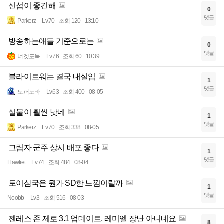
신섭이 좋긴해
0
댓글
Parkerz
Lv.70
조회 120
13:10
방송하는애들 기준으로는
0
댓글
너겟도둑
Lv.76
조회 60
10:39
블라이트워는 결국 내실임
1
댓글
도퍼노바
Lv.63
조회 400
08-05
실물이 훨씬 낫네
1
댓글
Parkerz
Lv.70
조회 338
08-05
그림자 군주 상시 배포 좋다
1
댓글
Llawliet
Lv.74
조회 484
08-04
토이삼국은 뭔가 SD한 느낌이랄까
1
댓글
Noobb
Lv.3
조회 516
08-03
젠레스 존 제로 3.1 업데이트, 레미엘 장난 아니네요
8