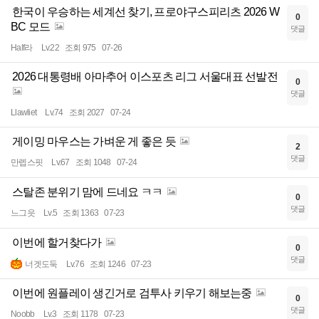
한국이 우승하는 세계선 찾기, 프로야구스피리츠 2026 W
0
BC 모드
댓글
Half라
Lv.22
조회 975
07-26
2026 대통령배 아마추어 이스포츠 리그 서울대표 선발전
0
댓글
Llawliet
Lv.74
조회 2027
07-24
게이밍 마우스는 가벼운 게 좋은 듯
2
댓글
만렙스핏
Lv.67
조회 1048
07-24
스탈존 분위기 맘에 드네요 ㅋㅋ
0
댓글
느그읏
Lv.5
조회 1363
07-23
이번에 할거찾다가
0
댓글
너겟도둑
Lv.76
조회 1246
07-23
이번에 원플레이 생긴거로 검투사 키우기 해보는중
0
댓글
Noobb
Lv.3
조회 1178
07-23