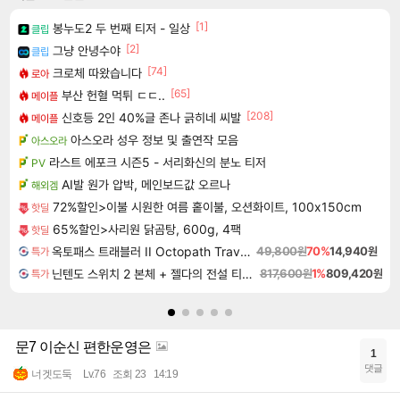
[1]
봉누도2 두 번째 티저 - 일상
클립
[2]
그냥 안녕수야
클립
[74]
크로체 따왔습니다
로아
[65]
부산 헌혈 먹튀 ㄷㄷ..
메이플
[208]
신호등 2인 40%글 존나 긁히네 씨발
메이플
아스오라 성우 정보 및 출연작 모음
아스오라
라스트 에포크 시즌5 - 서리화신의 분노 티저
PV
AI발 원가 압박, 메인보드값 오르나
해외겜
72%할인>이불 시원한 여름 홑이불, 오션화이트, 100x150cm
핫딜
65%할인>사리원 닭곰탕, 600g, 4팩
핫딜
옥토패스 트래블러 II Octopath Traveler II
49,800원
70%
14,940원
특가
닌텐도 스위치 2 본체 + 젤다의 전설 티어스 오브 더 킹덤 닌텐도 스위치 2 에디션 + 젤다의 전설 브레스 오브 더 와일드 닌텐도 스위치 2 에디션 번들
817,600원
1%
809,420원
특가
문7 이순신 편한운영은
1
댓글
너겟도둑
Lv.76
조회 23
14:19