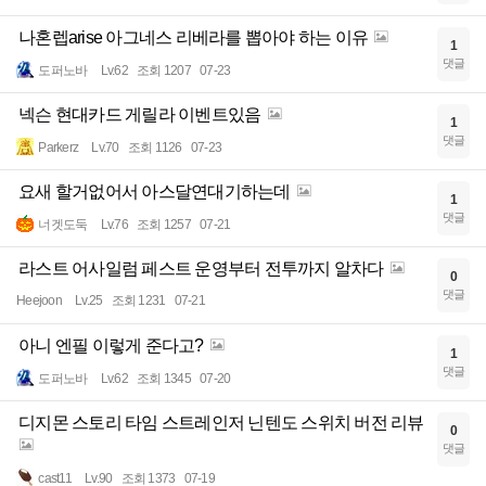
나혼렙arise 아그네스 리베라를 뽑아야 하는 이유
1
댓글
도퍼노바
Lv.62
조회 1207
07-23
넥슨 현대카드 게릴라 이벤트있음
1
댓글
Parkerz
Lv.70
조회 1126
07-23
요새 할거없어서 아스달연대기하는데
1
댓글
너겟도둑
Lv.76
조회 1257
07-21
라스트 어사일럼 페스트 운영부터 전투까지 알차다
0
댓글
Heejoon
Lv.25
조회 1231
07-21
아니 엔필 이렇게 준다고?
1
댓글
도퍼노바
Lv.62
조회 1345
07-20
디지몬 스토리 타임 스트레인저 닌텐도 스위치 버전 리뷰
0
댓글
cast11
Lv.90
조회 1373
07-19