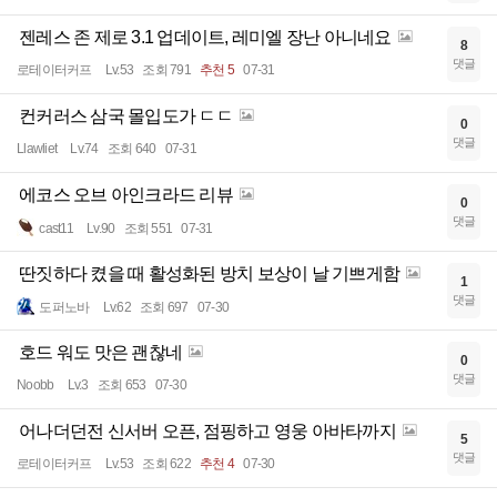
젠레스 존 제로 3.1 업데이트, 레미엘 장난 아니네요
8
댓글
로테이터커프
Lv.53
조회 791
추천 5
07-31
컨커러스 삼국 몰입도가 ㄷㄷ
0
댓글
Llawliet
Lv.74
조회 640
07-31
에코스 오브 아인크라드 리뷰
0
댓글
cast11
Lv.90
조회 551
07-31
딴짓하다 켰을 때 활성화된 방치 보상이 날 기쁘게함
1
댓글
도퍼노바
Lv.62
조회 697
07-30
호드 워도 맛은 괜찮네
0
댓글
Noobb
Lv.3
조회 653
07-30
어나더던전 신서버 오픈, 점핑하고 영웅 아바타까지
5
댓글
로테이터커프
Lv.53
조회 622
추천 4
07-30