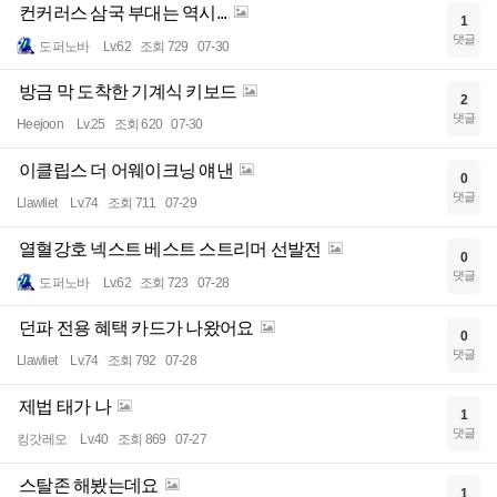
컨커러스 삼국 부대는 역시...
1
댓글
도퍼노바
Lv.62
조회 729
07-30
방금 막 도착한 기계식 키보드
2
댓글
Heejoon
Lv.25
조회 620
07-30
이클립스 더 어웨이크닝 얘낸
0
댓글
Llawliet
Lv.74
조회 711
07-29
열혈강호 넥스트 베스트 스트리머 선발전
0
댓글
도퍼노바
Lv.62
조회 723
07-28
던파 전용 혜택 카드가 나왔어요
0
댓글
Llawliet
Lv.74
조회 792
07-28
제법 태가 나
1
댓글
킹갓레오
Lv.40
조회 869
07-27
스탈존 해봤는데요
1