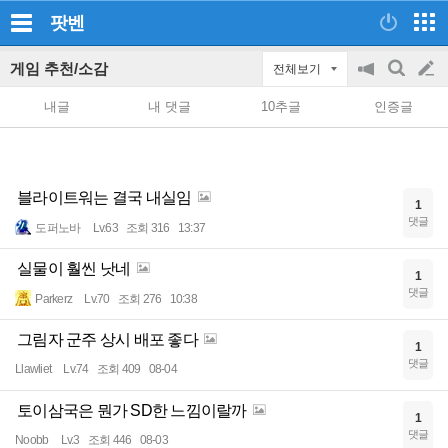
팟벤
게임 추천/소감
전체보기
공
검
글
지
색
내글
내 댓글
10추글
인증글
on/off
쓰
기
블라이트워는 결국 내실임
1
댓글
도퍼노바
Lv.63
조회 316
13:37
실물이 훨씬 낫네
1
댓글
Parkerz
Lv.70
조회 276
10:38
그림자 군주 상시 배포 좋다
1
댓글
Llawliet
Lv.74
조회 409
08-04
토이삼국은 뭔가 SD한 느낌이랄까
1
댓글
Noobb
Lv.3
조회 446
08-03