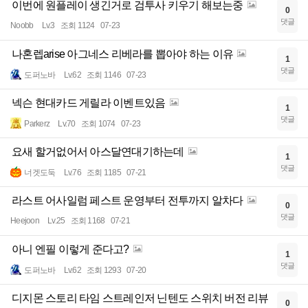
이번에 원플레이 생긴거로 검투사 키우기 해보는중
0
댓글
Noobb
Lv.3
조회 1124
07-23
나혼렙arise 아그네스 리베라를 뽑아야 하는 이유
1
댓글
도퍼노바
Lv.62
조회 1146
07-23
넥슨 현대카드 게릴라 이벤트있음
1
댓글
Parkerz
Lv.70
조회 1074
07-23
요새 할거없어서 아스달연대기하는데
1
댓글
너겟도둑
Lv.76
조회 1185
07-21
라스트 어사일럼 페스트 운영부터 전투까지 알차다
0
댓글
Heejoon
Lv.25
조회 1168
07-21
아니 엔필 이렇게 준다고?
1
댓글
도퍼노바
Lv.62
조회 1293
07-20
디지몬 스토리 타임 스트레인저 닌텐도 스위치 버전 리뷰
0