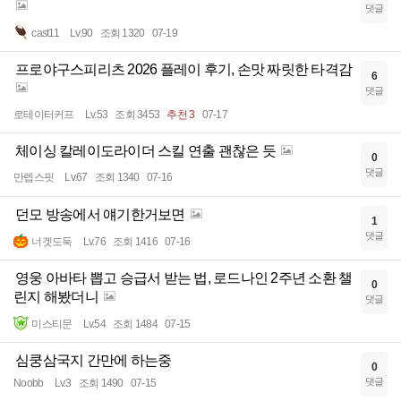
댓글
cast11
Lv.90
조회 1320
07-19
프로야구스피리츠 2026 플레이 후기, 손맛 짜릿한 타격감
6
댓글
로테이터커프
Lv.53
조회 3453
추천 3
07-17
체이싱 칼레이도라이더 스킬 연출 괜찮은 듯
0
댓글
만렙스핏
Lv.67
조회 1340
07-16
던모 방송에서 얘기한거보면
1
댓글
너겟도둑
Lv.76
조회 1416
07-16
영웅 아바타 뽑고 승급서 받는 법, 로드나인 2주년 소환 챌
0
린지 해봤더니
댓글
미스티문
Lv.54
조회 1484
07-15
심쿵삼국지 간만에 하는중
0
댓글
Noobb
Lv.3
조회 1490
07-15