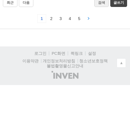
최근
다음
검색
글쓰기
1
2
3
4
5
로그인
PC화면
퀵링크
설정
청소년보호정책
이용약관
개인정보처리방침
▲
불법촬영물신고안내
(주)
인
벤