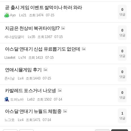
곧 출시 게임 이벤트 쌀먹이나 하러 와라
0
댓글
Ayo
Lv.21
조회 1474
07-15
지금은 천상비 복귀타이밍!?
0
댓글
세나섭딩굴이
Lv.35
조회 1367
07-15
아스달 연대기 신섭 유료뽑기도 없던데
0
댓글
Llawliet
Lv.74
조회 1413
07-15
연애시뮬게임 후기
0
댓글
존시남
Lv.4
조회 1443
07-15
카발레드 포스거너 나오넹
0
댓글
도퍼노바
Lv.62
조회 1502
07-14
아스달 연대기 뉴월드 체험중
1
댓글
느그읏
Lv.4
조회 1471
07-14