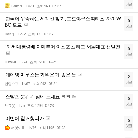
댓글
Parkerz
Lv.70
조회 968
07-27
한국이 우승하는 세계선 찾기, 프로야구스피리츠 2026 W
0
BC 모드
댓글
Half라
Lv.22
조회 889
07-26
2026 대통령배 아마추어 이스포츠 리그 서울대표 선발전
0
댓글
Llawliet
Lv.74
조회 1958
07-24
게이밍 마우스는 가벼운 게 좋은 듯
2
댓글
만렙스핏
Lv.67
조회 992
07-24
스탈존 분위기 맘에 드네요 ㅋㅋ
0
댓글
느그읏
Lv.5
조회 1294
07-23
이번에 할거찾다가
0
댓글
너겟도둑
Lv.76
조회 1195
07-23