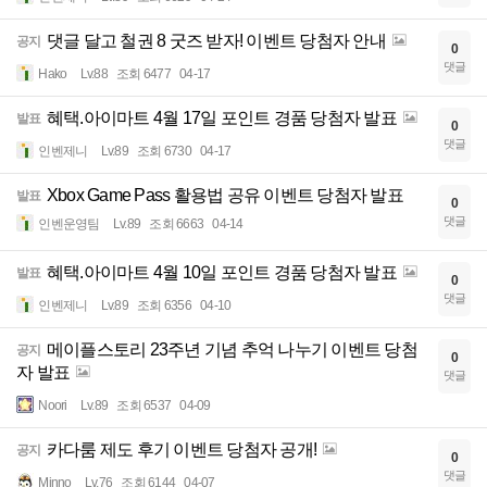
댓글 달고 철권 8 굿즈 받자! 이벤트 당첨자 안내
공지
0
댓글
Hako
Lv.88
조회 6477
04-17
혜택.아이마트 4월 17일 포인트 경품 당첨자 발표
발표
0
댓글
인벤제니
Lv.89
조회 6730
04-17
Xbox Game Pass 활용법 공유 이벤트 당첨자 발표
발표
0
댓글
인벤운영팀
Lv.89
조회 6663
04-14
혜택.아이마트 4월 10일 포인트 경품 당첨자 발표
발표
0
댓글
인벤제니
Lv.89
조회 6356
04-10
메이플스토리 23주년 기념 추억 나누기 이벤트 당첨
공지
0
자 발표
댓글
Noori
Lv.89
조회 6537
04-09
카다룸 제도 후기 이벤트 당첨자 공개!
공지
0
댓글
Minno
Lv.76
조회 6144
04-07