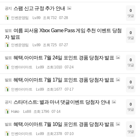
스팸 신고 규정 추가 안내
공지
0
댓글
인벤운영팀
Lv.89
조회 732
07-28
여름 피서용 Xbox Game Pass 게임 추천 이벤트 당첨
발표
0
자 발표
댓글
인벤운영팀
Lv.89
조회 725
07-27
혜택.아이마트 7월 24일 포인트 경품 당첨자 발표
발표
0
댓글
인벤아이마트
Lv.89
조회 1010
07-24
혜택.아이마트 7월 17일 포인트 경품 당첨자 발표
발표
0
댓글
인벤아이마트
Lv.89
조회 1677
07-17
스타더스트: 별과 마녀 댓글이벤트 당첨자 안내
공지
0
댓글
Hako
Lv.88
조회 1796
07-14
혜택.아이마트 7월 10일 포인트 경품 당첨자 발표
발표
0
댓글
인벤아이마트
Lv.89
조회 2378
07-10