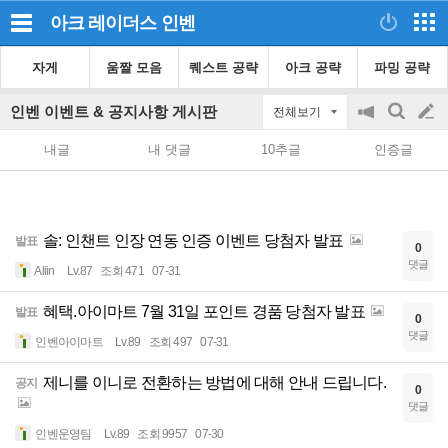
아크 레이더스
인벤
자게
움짤 모음
퀘스트 공략
아크 공략
파밍 공략
인벤 이벤트 & 공지사항 게시판
전체보기
공
검
글
지
색
내글
내 댓글
10추글
인증글
on/off
쓰
기
솔: 인챈트 인장 연동 인증 이벤트 당첨자 발표
발표
0
댓글
Aliin
Lv.87
조회 471
07-31
혜택.아이마트 7월 31일 포인트 경품 당첨자 발표
발표
0
댓글
인벤아이마트
Lv.89
조회 497
07-31
제니를 이니로 전환하는 방법에 대해 안내 드립니다.
공지
0
댓글
인벤운영팀
Lv.89
조회 9957
07-30