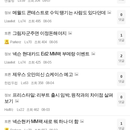
엔젤링
Lv.59
조회 304
08-07
메월드 콘테스트로 수익 땡기는 사람도 있다던데
정보
0
댓글
Llawliet
Lv.74
조회 495
08-06
그림자군주면 이정돈해야지
토론
1
댓글
Parkerz
Lv.70
조회 404
08-06
넥슨 현대카드 Ed2 MM팩 부메랑 이벤트
정보
2
댓글
Llawliet
Lv.74
조회 425
08-05
제우스 오만의신 쇼케이스 예고
토론
0
댓글
한컵두컵
Lv.63
조회 358
08-04
프리스타일: 리부트 출시 임박, 원작과의 차이점 살펴
정보
0
보기
댓글
Half라
Lv.22
조회 462
08-03
넥슨현카 MM팩 새로 뭐 하나 더 함
토론
1
댓글