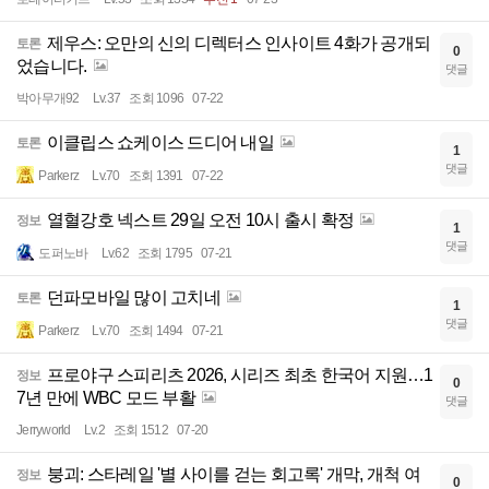
제우스: 오만의 신의 디렉터스 인사이트 4화가 공개되
토론
0
었습니다.
댓글
박아무개92
Lv.37
조회 1096
07-22
이클립스 쇼케이스 드디어 내일
토론
1
댓글
Parkerz
Lv.70
조회 1391
07-22
열혈강호 넥스트 29일 오전 10시 출시 확정
정보
1
댓글
도퍼노바
Lv.62
조회 1795
07-21
던파모바일 많이 고치네
토론
1
댓글
Parkerz
Lv.70
조회 1494
07-21
프로야구 스피리츠 2026, 시리즈 최초 한국어 지원…1
정보
0
7년 만에 WBC 모드 부활
댓글
Jerryworld
Lv.2
조회 1512
07-20
붕괴: 스타레일 '별 사이를 걷는 회고록' 개막, 개척 여
정보
0