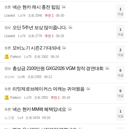
넥슨 현카 캐시 충전 팁임
토론
1
댓글
Llawliet
Lv.74
조회 2546
추천 1
06-30
오딘 5주년 보상 많이줍니다.
정보
1
댓글
Llawliet
Lv.74
조회 2776
추천 1
06-29
모비노기 시즌2 기대되네
토론
2
댓글
Parkerz
Lv.70
조회 3362
06-24
총상금 2100만원 GXG2026 VGM 창작 경연대회
정보
0
댓글
수스비
Lv.36
조회 2955
06-22
리밋제로브레이커스 여캐는 귀여웠음
토론
0
댓글
Parkerz
Lv.70
조회 2952
추천 1
06-18
넥슨 현카 MM팩 혜택있네요
토론
1
댓글
느그읏
Lv.4
조회 3454
06-18