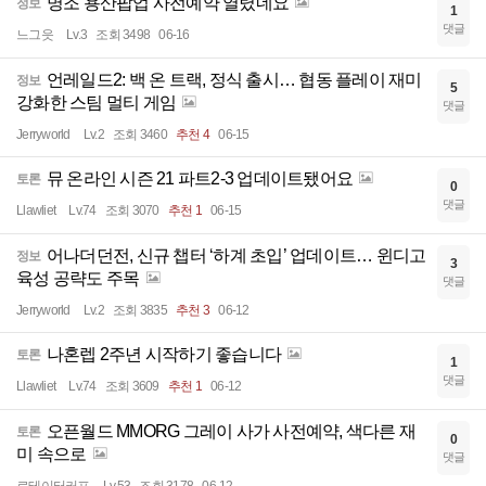
명조 용산팝업 사전예약 열렸네요
정보
1
댓글
느그읏
Lv.3
조회 3498
06-16
언레일드2: 백 온 트랙, 정식 출시… 협동 플레이 재미
정보
5
강화한 스팀 멀티 게임
댓글
Jerryworld
Lv.2
조회 3460
추천 4
06-15
뮤 온라인 시즌 21 파트2-3 업데이트됐어요
토론
0
댓글
Llawliet
Lv.74
조회 3070
추천 1
06-15
어나더던전, 신규 챕터 ‘하계 초입’ 업데이트… 윈디고
정보
3
육성 공략도 주목
댓글
Jerryworld
Lv.2
조회 3835
추천 3
06-12
나혼렙 2주년 시작하기 좋습니다
토론
1
댓글
Llawliet
Lv.74
조회 3609
추천 1
06-12
오픈월드 MMORG 그레이 사가 사전예약, 색다른 재
토론
0
미 속으로
댓글