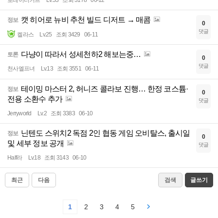
로테이터커프
Lv.53
조회 3178
06-12
캣 히어로 뉴비 추천 빌드 디저트 → 매콤
정보
0
댓글
켈라스
Lv.25
조회 3429
06-11
다냥이 따라서 성세천하2 해보는중…
토론
0
댓글
천사엘프녀
Lv.13
조회 3551
06-11
테이밍 마스터 2, 허니즈 콜라보 진행… 한정 코스튬·
정보
0
전용 소환수 추가
댓글
Jerryworld
Lv.2
조회 3383
06-10
닌텐도 스위치2 독점 2인 협동 게임 오비탈스, 출시일
정보
0
및 세부 정보 공개
댓글
Half라
Lv.18
조회 3143
06-10
최근
다음
검색
글쓰기
1
2
3
4
5