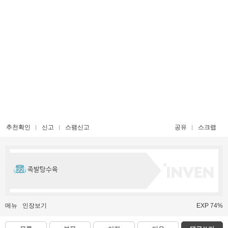
추천확인
신고
스팸신고
공유
스크랩
족발탕수육
메뉴
인장보기
EXP 74%