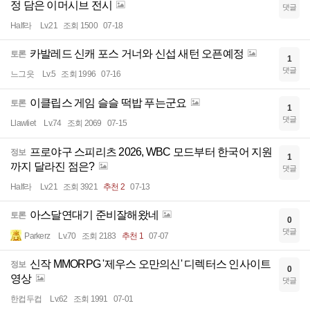
정 담은 이머시브 전시
댓글
Half라
Lv.21
조회 1500
07-18
카발레드 신캐 포스 거너와 신섭 새턴 오픈예정
토론
1
댓글
느그읏
Lv.5
조회 1996
07-16
이클립스 게임 슬슬 떡밥 푸는군요
토론
1
댓글
Llawliet
Lv.74
조회 2069
07-15
프로야구 스피리츠 2026, WBC 모드부터 한국어 지원
정보
1
까지 달라진 점은?
댓글
Half라
Lv.21
조회 3921
추천 2
07-13
아스달연대기 준비잘해왔네
토론
0
댓글
Parkerz
Lv.70
조회 2183
추천 1
07-07
신작 MMORPG '제우스 오만의신' 디렉터스 인사이트
정보
0
영상
댓글
한컵두컵
Lv.62
조회 1991
07-01