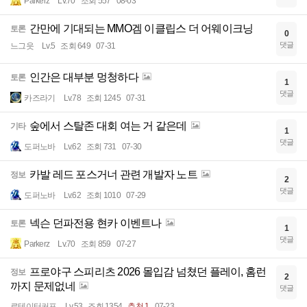
Parkerz
Lv.70
조회 557
08-03
간만에 기대되는 MMO겜 이클립스 더 어웨이크닝
토론
0
댓글
느그읏
Lv.5
조회 649
07-31
인간은 대부분 멍청하다
토론
1
댓글
카즈라기
Lv.78
조회 1245
07-31
숲에서 스탈존 대회 여는 거 같은데
기타
1
댓글
도퍼노바
Lv.62
조회 731
07-30
카발 레드 포스거너 관련 개발자 노트
정보
2
댓글
도퍼노바
Lv.62
조회 1010
07-29
넥슨 던파전용 현카 이벤트나
토론
1
댓글
Parkerz
Lv.70
조회 859
07-27
프로야구 스피리츠 2026 몰입감 넘쳤던 플레이, 홈런
정보
2
까지 문제없네
댓글
로테이터커프
Lv.53
조회 1354
추천 1
07-23