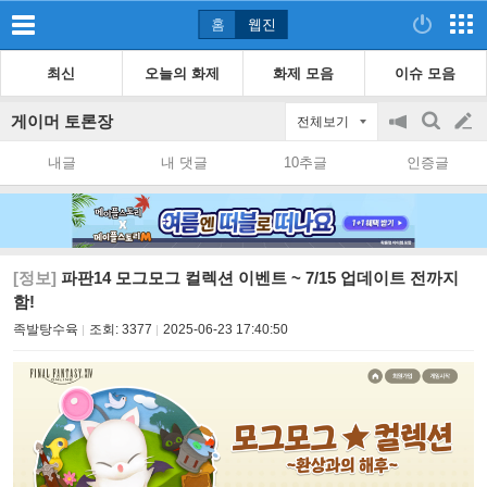
홈
웹진
최신
오늘의 화제
화제 모음
이슈 모음
게이머 토론장
전체보기
공
검
글
지
색
내글
내 댓글
10추글
인증글
on/off
쓰
기
[정보]
파판14 모그모그 컬렉션 이벤트 ~ 7/15 업데이트 전까지
함!
족발탕수육
조회:
3377
2025-06-23 17:40:50