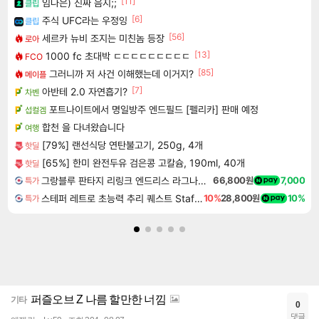
[11]
임나은) 진짜 음지;;
클립
[6]
주식 UFC라는 우정잉
클립
[56]
세르카 뉴비 조지는 미친놈 등장
로아
[13]
1000 fc 초대박 ㄷㄷㄷㄷㄷㄷㄷㄷㄷ
FCO
[85]
그러니까 저 사건 이해했는데 이거지?
메이플
[7]
아반테 2.0 자연흡기?
차벤
포트나이트에서 명일방주 엔드필드 [펠리카] 판매 예정
섭컬겜
합천 을 다녀왔습니다
여행
[79%] 랜선식당 연탄불고기, 250g, 4개
핫딜
[65%] 한미 완전두유 검은콩 고칼슘, 190ml, 40개
핫딜
그랑블루 판타지 리링크 엔드리스 라그나로크 Granblue Fantasy Relink Endless Ragnarok
66,800원
7,000
특가
스테퍼 레트로 초능력 추리 퀘스트 Staffer Retro A Supernatural Mystery Quest
10%
28,800원
10%
특가
퍼즐오브 Z 나름 할만한 너낌
기타
0
댓글