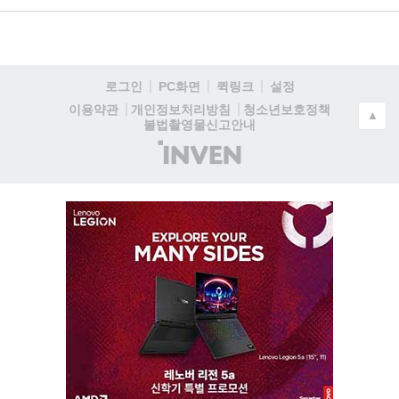
로그인
PC화면
퀵링크
설정
청소년보호정책
이용약관
개인정보처리방침
▲
불법촬영물신고안내
(주)
인
벤