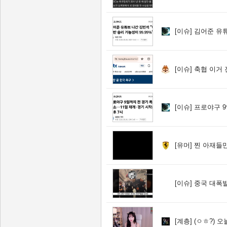
[이슈]
김어준 유튜브 나간
[이슈]
축협 이거 
[이슈]
프로야구 9일까지 
[유머]
찐 아재들
[이슈]
중국 대폭발
[계층]
(ㅇㅎ?) 