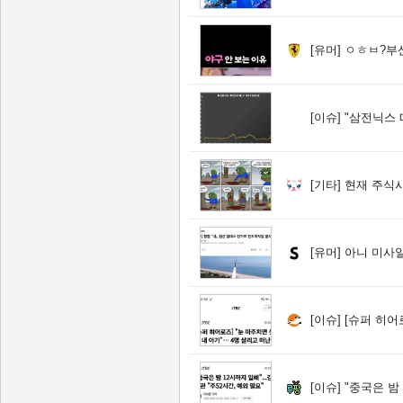
[유머]
ㅇㅎㅂ?부산
[이슈]
"삼전닉스 따라잡자"
[기타]
현재 주식시
[유머]
아니 미사일 
[이슈]
[슈퍼 히어로즈] "
[이슈]
"중국은 밤 12시