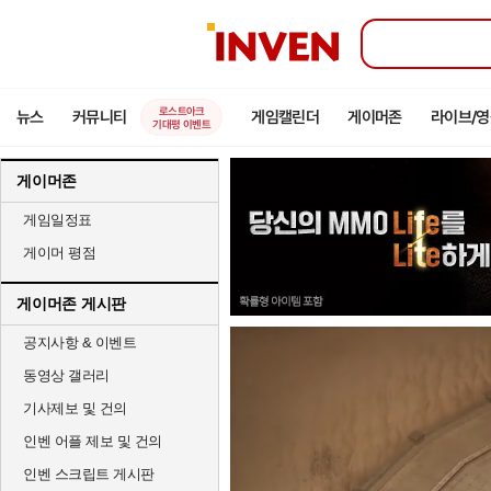
인
벤
로스트아크
뉴스
커뮤니티
게임캘린더
게이머존
라이브/
기대평 이벤트
게이머존
게임일정표
게이머 평점
게이머존 게시판
공지사항 & 이벤트
동영상 갤러리
기사제보 및 건의
인벤 어플 제보 및 건의
인벤 스크립트 게시판