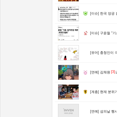
[이슈]
한국 양궁 컴
[이슈]
구윤철 "기초
[유머]
충청인이 극
[3]
[연예]
김채원
[계층]
현재 분위기
[연예]
섬의날 행사 