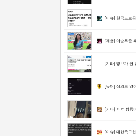
[이슈]
한국도로공사 “창
[계층]
이승우춤 추
[기타]
땅보가 싼 
[유머]
상의도 없
[기타]
ㅇㅎ 쌍듕
[이슈]
대한축구협회..