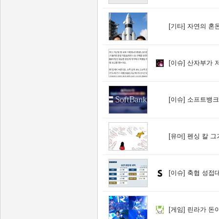
[기타]
자연의 혼돈
[이슈]
산자부가 저러
[이슈]
소프트뱅크, 
[유머]
펜싱 칼 그
[이슈]
축협 성접대
[게임]
린라가 돈이