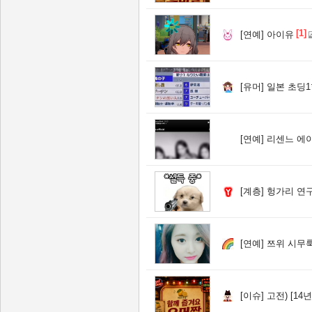
[1]
[연예]
아이유
[유머]
일본 초딩
[연예]
리센느 에이
[계층]
헝가리 연구팀)
[연예]
쯔위 시무룩
[이슈]
고전) [14년