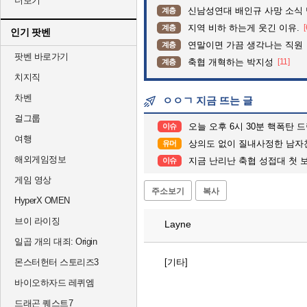
더보기
신남성연대 배인규 사망 소식 
계층
지역 비하 하는게 웃긴 이유.
[
계층
인기 팟벤
연말이면 가끔 생각나는 직원
계층
팟벤 바로가기
축협 개혁하는 박지성
[11]
계층
치지직
차벤
ㅇㅇㄱ 지금 뜨는 글
걸그룹
오늘 오후 6시 30분 핵폭탄 드
이슈
여행
상의도 없이 질내사정한 남자
유머
해외게임정보
지금 난리난 축협 성접대 첫 보도한 jtbc 
이슈
게임 영상
주소보기
복사
HyperX OMEN
브이 라이징
Layne
일곱 개의 대죄: Origin
몬스터헌터 스토리즈3
[기타]
바이오하자드 레퀴엠
드래곤 퀘스트7