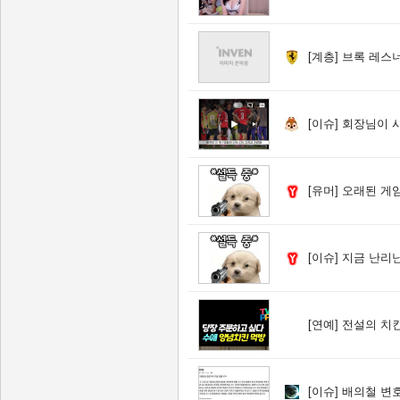
[계층]
브록 레스너
[이슈]
회장님이 시키는
[유머]
오래된 게임
[이슈]
지금 난리난 축협 
[연예]
전설의 치
[이슈]
배의철 변호사 