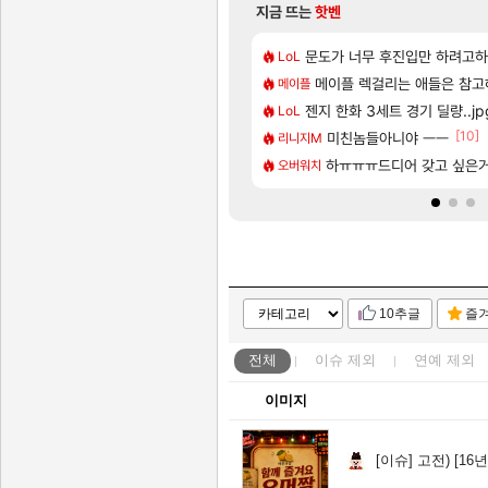
지금 뜨는
핫벤
[116]
 게임 [펄 인 블루] 티저 사이트 오픈
짓이냐?
7년만에 가족여행을 다녀왔습니
문도가 너무 후진입만 하려고
여행
LoL
[44]
 마라..
 보초는 너무 힘들어
메이플 렉걸리는 애들은 참고
「에린」 컨셉 포스터 공개
아스오라
메이플
[69]
략 (1 ~ 12장)
수인가??
젠지 한화 3세트 경기 딜량..jp
쿠를 먼저 보내서 기습하는 법
비스트
LoL
[37]
[10]
뇌빼기했네 ㅋㅋㅋㅋ
에 온라인 기능이 있는데
스위치2판 ‘몬헌 와일즈’, 30
미친놈들아니야 ㅡㅡ
해외겜
리니지M
[106]
이션 오픈 트레일러
1만 존나 쉬운거같은데
리싱크드 1.06 패치노트 (8
하ㅠㅠㅠ드디어 갖고 싶은거
리싱크드
오버워치
10추글
즐
전체
이슈
제외
연예
제외
이미지
[이슈]
고전) [16년