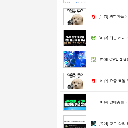
[계층]
과학자들이 말
[이슈]
최근 러시아
[연예]
QWER) 
[이슈]
요즘 폭염 
[이슈]
일베충들이 
[유머]
교토 화법 극