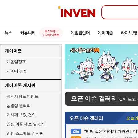
인
벤
로스트아크
뉴스
커뮤니티
게임캘린더
게이머존
라이브/
기대평 이벤트
게이머존
게임일정표
게이머 평점
게이머존 게시판
공지사항 & 이벤트
오픈 이슈 갤러리
같이 보고 
동영상 갤러리
기사제보 및 건의
오픈 이슈 갤러리
오늘의
인벤 어플 제보 및 건의
“인형 같은 아이가 가라앉는데”…수심 3m 
감동
인벤 스크립트 게시판