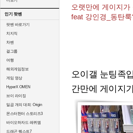
더보기
오랫만에 게이지가 
인기 팟벤
feat 강인경_동탄룩
팟벤 바로가기
치지직
차벤
걸그룹
여행
해외게임정보
오이갤 눈팅족
게임 영상
간만에 게이지가
HyperX OMEN
브이 라이징
일곱 개의 대죄: Origin
몬스터헌터 스토리즈3
바이오하자드 레퀴엠
드래곤 퀘스트7