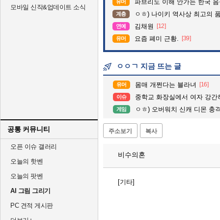
파브리도 이해 안가는 한국 
유머
모바일 신작&업데이트 소식
ㅇㅎ) 나이키 역사상 최고의 
계층
김채원
[12]
연예
요즘 폐미 근황.
[39]
유머
ㅇㅇㄱ 지금 뜨는 글
몸매 개쩐다는 블라녀
[16]
유머
중학교 화장실에서 여자 강간하다 
이슈
ㅇㅎ) 오버워치 신캐 디몬 충격
게임
공통 커뮤니티
주소보기
복사
오픈 이슈 갤러리
비수의혼
오늘의 핫벤
오늘의 팟벤
[기타]
AI 그림 그리기
PC 견적 게시판