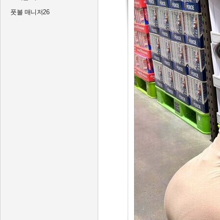
풋볼 매니저26