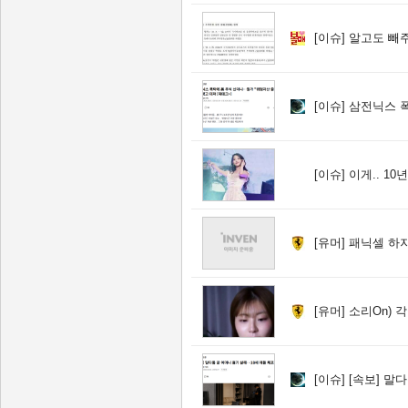
[이슈]
알고도 빼주
[이슈]
삼전닉스 폭락에 美
[이슈]
이게.. 10년.
[유머]
패닉셀 하지 
[유머]
소리On) 각
[이슈]
[속보] 말다툼