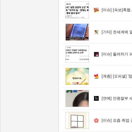
[이슈]
[속보]축협...
[기타]
전세계에 
[이슈]
돌려차기 피해자
[계층]
[오피셜] '깜짝 재결합' 학폭
[연예]
안원잘부 새
[이슈]
요즘 취업 