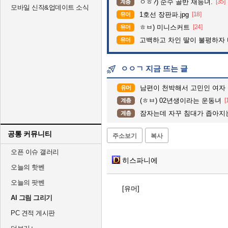
ㅇㅎ?) 순수 골반 재능녀.
[35]
계층
모바일 신작&업데이트 소식
1호선 장판파.jpg
[18]
유머
ㅎㅂ) 미니스커트
[24]
유머
고백하고 차인 딸이 불평하자
유머
ㅇㅇㄱ 지금 뜨는 글
남편이 천박해서 고민인 여자
유머
(ㅎㅂ) 02년생이라는 운동녀
[
계층
잠자는데 자꾸 침대가 좁아지
계층
공통 커뮤니티
주소보기
복사
오픈 이슈 갤러리
히스파니에
오늘의 핫벤
오늘의 팟벤
[유머]
AI 그림 그리기
PC 견적 게시판