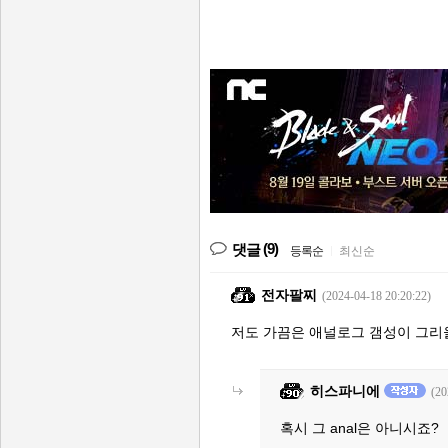
(9)
댓글
등록순
|
최신순
전자팔찌
(2024-04-18 20:20:22)
저도 가끔은 애널로그 갬성이 그리
히스파니에
(20
혹시 그 anal은 아니시죠?