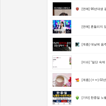
[연예]
90년대생 
[연예]
흔들리지 않고 피는
[계층]
대낮에 음주
[이슈]
"일단 숙제 끝"…이동진 
[계층]
(ㅎㅂ) 0
[기타]
한중일 노벨