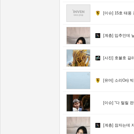
[이슈]
15호 태풍
[계층]
입추인데 날
[사진]
호불호 갈
[유머]
소리On) 빅
[이슈]
“다 털릴 판”…
[계층]
잠자는데 자