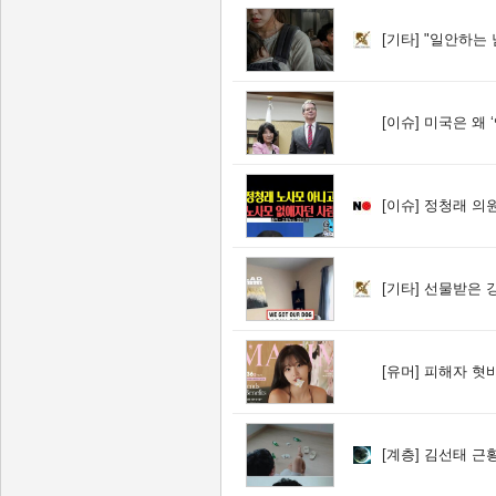
[기타]
"일안하는 
[이슈]
미국은 왜 ‘엔
[이슈]
정청래 의원
[기타]
선물받은 
[유머]
피해자 혓바닥
[계층]
김선태 근