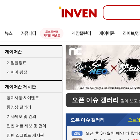
인
벤
로스트아크
뉴스
커뮤니티
게임캘린더
게이머존
라이브/
기대평 이벤트
게이머존
게임일정표
게이머 평점
게이머존 게시판
공지사항 & 이벤트
오픈 이슈 갤러리
같이 보고 
동영상 갤러리
기사제보 및 건의
오픈 이슈 갤러리
오늘의
인벤 어플 제보 및 건의
오픈 후 3개월치 예약 다 찼
감동
인벤 스크립트 게시판