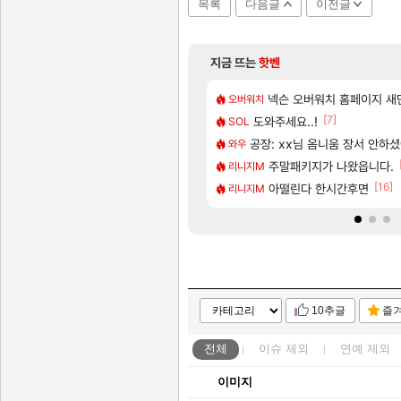
목록
다음글
이전글
지금 뜨는
핫벤
[48]
메인보드값 오르나
네 ㅋㅋ
모든 성소 위치 공략 (40개)
넥슨 오버워치 홈페이지 새단
비스트
오버워치
[117]
[7]
7년 생산분 완판?
 미스낫네
도와주세요..!
프롤로그 테스트를 마치고.. (
리밋제로
SOL
[132]
서 연락왔음
우 정보 및 주요 필모
공장: xx님 옴니움 장서 안하
모든 바우에라 업그레이드 아이템 
비스트
와우
[85]
나왔다고 진짜 화내는 사람도 있네
보 및 출연작 모음
카가미하라 하루 성우 정보 
주말패키지가 나왔읍니다.
아스오라
리니지M
[56]
[16]
사과보상줬는데
우 정보 및 주요 필모
8월 28일 넷플릭스에서 예고
아떨린다 한시간후면
GTA6
리니지M
10추글
즐
전체
이슈
제외
연예
제외
이미지