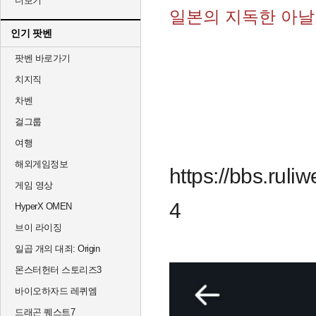
더보기
일본의 지독한 아날
인기 팟벤
팟벤 바로가기
치지직
차벤
걸그룹
여행
해외게임정보
https://bbs.rul
게임 영상
4
HyperX OMEN
브이 라이징
일곱 개의 대죄: Origin
몬스터헌터 스토리즈3
바이오하자드 레퀴엠
드래곤 퀘스트7