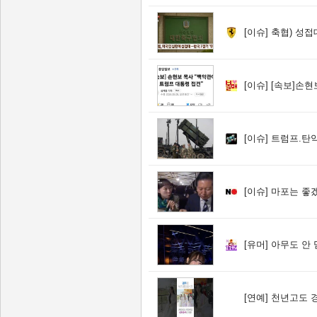
[이슈]
축협) 성접
[이슈]
[속보]손현
[이슈]
트럼프.탄약 
[이슈]
마포는 좋겠
[유머]
아무도 안 
[연예]
천년고도 경