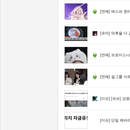
[연예]
에스파 윈
[유머]
덕후들 다 
[연예]
프로미스나
[연예]
걸그룹 이채영
[이슈]
[속보] 강원 강
[이슈]
단일 레버리