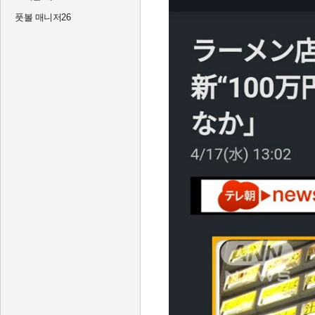
풋볼 매니저26