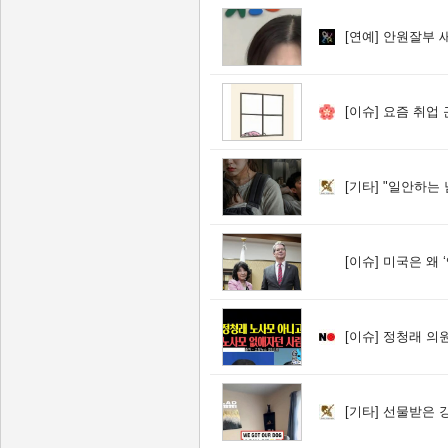
[연예]
안원잘부 새
[이슈]
요즘 취업 
[기타]
"일안하는 
[이슈]
미국은 왜 ‘엔
[이슈]
정청래 의원
[기타]
선물받은 