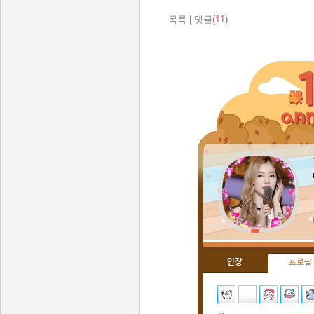
목록
|
댓글(
11
)
인장
프로필