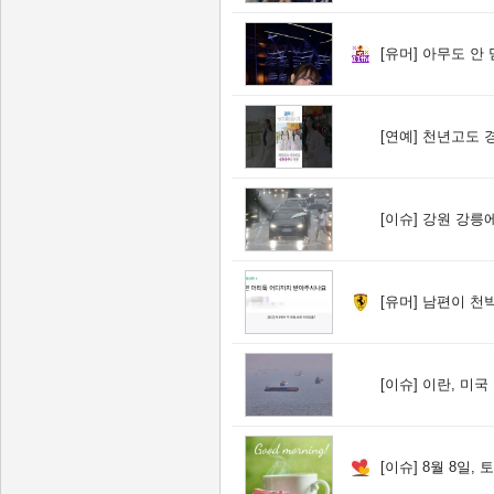
[유머]
아무도 안 
[연예]
천년고도 경
[이슈]
강원 강릉에 시
[유머]
남편이 천박
[이슈]
이란, 미국 추가 공격
[이슈]
8월 8일,