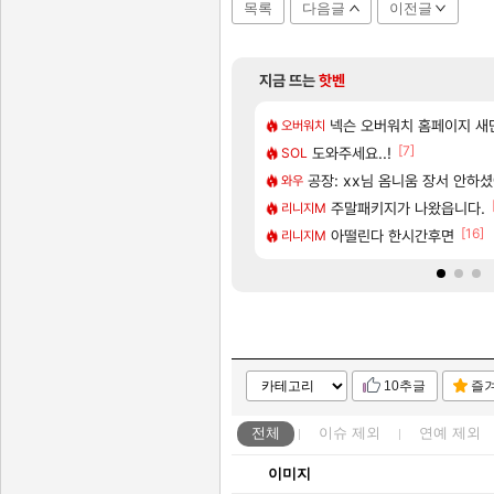
목록
다음글
이전글
지금 뜨는
핫벤
[48]
메인보드값 오르나
네 ㅋㅋ
모든 성소 위치 공략 (40개)
넥슨 오버워치 홈페이지 새단
비스트
오버워치
[132]
[7]
7년 생산분 완판?
서 연락왔음
도와주세요..!
프롤로그 테스트를 마치고.. (
리밋제로
SOL
[117]
 미스낫네
우 정보 및 주요 필모
공장: xx님 옴니움 장서 안하
모든 바우에라 업그레이드 아이템 
비스트
와우
[85]
나왔다고 진짜 화내는 사람도 있네
보 및 출연작 모음
카가미하라 하루 성우 정보 
주말패키지가 나왔읍니다.
아스오라
리니지M
[58]
[16]
 큰 이유는 경매장 불안정때문일듯
우 정보 및 주요 필모
8월 28일 넷플릭스에서 예고
아떨린다 한시간후면
GTA6
리니지M
10추글
즐
전체
이슈
제외
연예
제외
이미지