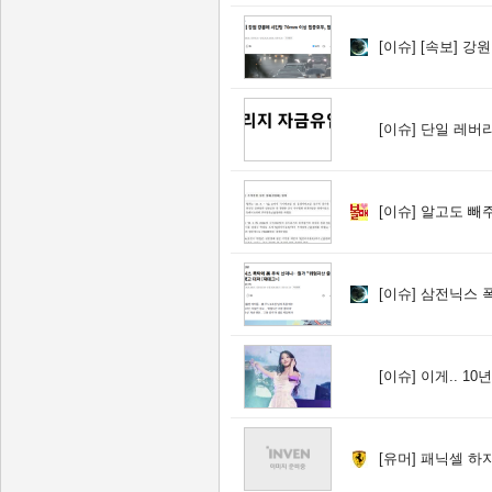
[이슈]
[속보] 강원 강
[이슈]
단일 레버리
[이슈]
알고도 빼주
[이슈]
삼전닉스 폭락에 美
[이슈]
이게.. 10년.
[유머]
패닉셀 하지 