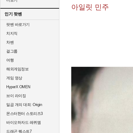
더보기
아일릿 민주
인기 팟벤
팟벤 바로가기
치지직
차벤
걸그룹
여행
해외게임정보
게임 영상
HyperX OMEN
브이 라이징
일곱 개의 대죄: Origin
몬스터헌터 스토리즈3
바이오하자드 레퀴엠
드래곤 퀘스트7