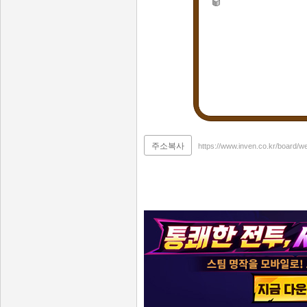
주소복사
https://www.inven.co.kr/board/