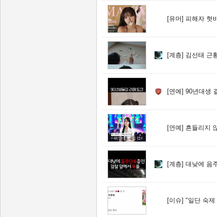
[유머]
피해자 혓바닥
[계층]
김선태 근
[연예]
90년대생 
[연예]
흔들리지 않고 피는
[계층]
대낮에 음주
[이슈]
"일단 숙제 끝"…이동진 