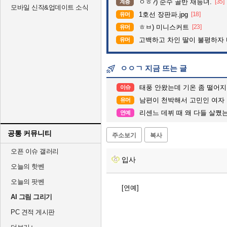
ㅇㅎ?) 순수 골반 재능녀.
[35]
계층
모바일 신작&업데이트 소식
1호선 장판파.jpg
[18]
유머
ㅎㅂ) 미니스커트
[23]
유머
고백하고 차인 딸이 불평하자
유머
ㅇㅇㄱ 지금 뜨는 글
태풍 안왔는데 기온 좀 떨어지
이슈
남편이 천박해서 고민인 여자
유머
리센느 데뷔 때 왜 다들 살쪘는지 물어보
연예
공통 커뮤니티
주소보기
복사
오픈 이슈 갤러리
입사
오늘의 핫벤
오늘의 팟벤
[연예]
AI 그림 그리기
PC 견적 게시판