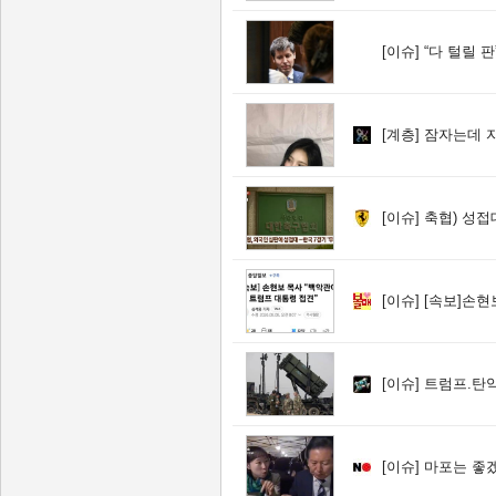
[이슈]
“다 털릴 판”…
[계층]
잠자는데 자
[이슈]
축협) 성접
[이슈]
[속보]손현
[이슈]
트럼프.탄약 
[이슈]
마포는 좋겠