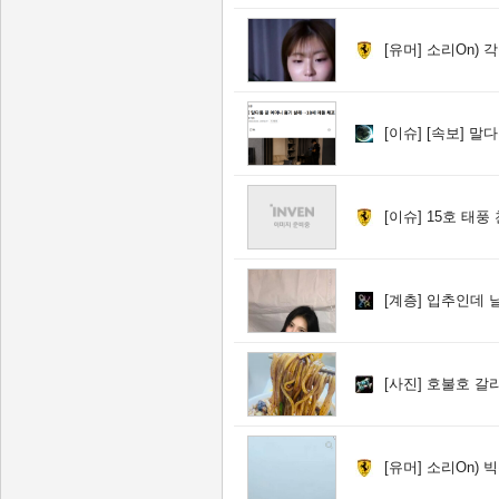
[유머]
소리On) 각
[이슈]
[속보] 말다툼
[이슈]
15호 태풍
[계층]
입추인데 날
[사진]
호불호 갈
[유머]
소리On) 빅