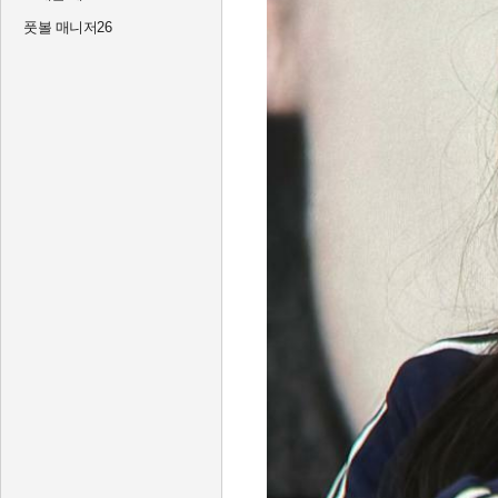
풋볼 매니저26