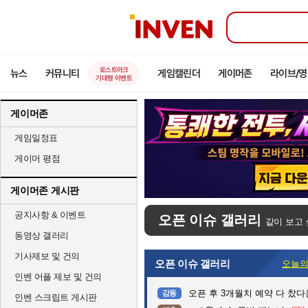
인
벤
로스트아크
뉴스
커뮤니티
게임캘린더
게이머존
라이브/
기대평 이벤트
게이머존
게임일정표
게이머 평점
게이머존 게시판
공지사항 & 이벤트
오픈 이슈 갤러리
같이 보고 
동영상 갤러리
기사제보 및 건의
오픈 이슈 갤러리
오늘의
인벤 어플 제보 및 건의
오픈 후 3개월치 예약 다 찼
감동
인벤 스크립트 게시판