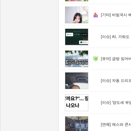
[기타]
비빔국시 
[이슈]
AI, 가둬도 뚫는
[유머]
금방 잊어
[이슈]
자동 드리프
[이슈]
'양도세 부담에
[연예]
에스파 콘