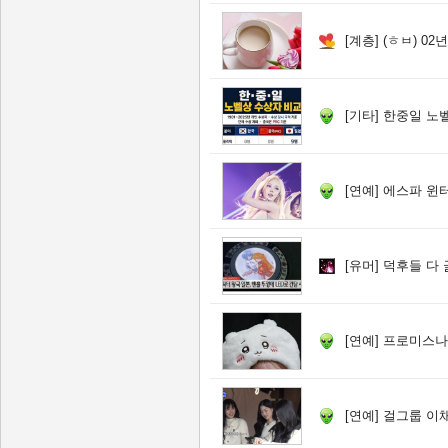
[계층]
(ㅎㅂ) 0
[기타]
한중일 노벨
[연예]
에스파 윈
[유머]
덕후들 다 
[연예]
프로미스나
[연예]
걸그룹 이채영