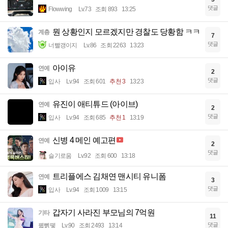
댓글
Flowwing
Lv.73
조회 893
13:25
뭔 상황인지 모르겠지만 경찰도 당황함 ㅋㅋ
계층
7
댓글
너빨갱이지
Lv.86
조회 2263
13:23
아이유
연예
2
댓글
입사
Lv.94
조회 601
추천 3
13:23
유진이 애티튜드 (아이브)
연예
2
댓글
입사
Lv.94
조회 685
추천 1
13:19
신병 4 메인 예고편
연예
2
댓글
슬기로움
Lv.92
조회 600
13:18
트리플에스 김채연 맨시티 유니폼
연예
3
댓글
입사
Lv.94
조회 1009
13:15
갑자기 사라진 부모님의 7억원
기타
11
댓글
꿻뻵뗗
Lv.90
조회 2493
13:14