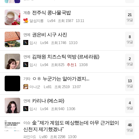
전주식 콩나물국밥
계층
21
댓글
달섭지롱
Lv.94
조회 1587
13:11
권은비 시구 사진
연예
8
댓글
입사
Lv.94
조회 1746
13:10
김채원 치즈스틱 먹방 (르세라핌)
연예
2
댓글
입사
Lv.94
조회 825
추천 1
13:08
ㅇㅎ 누군가는 알아가겠지...
기타
13
댓글
마나군
Lv.81
조회 2519
13:07
카리나 (에스파)
연예
4
댓글
입사
Lv.94
조회 940
13:06
金 "제가 계엄도 예상했는데 아무 근거없이
이슈
46
신천지 제기했겠나"
댓글
파인더1
Lv.80
조회 2298
13:00