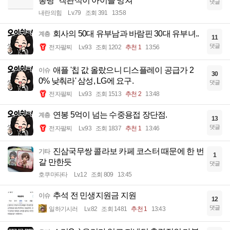
통령 "객관식이 아이들 망쳐"
댓글
내란의힘
Lv.79
조회 391
13:58
회사의 50대 유부남과 바람핀 30대 유부녀..
계층
11
댓글
전자팔찌
Lv.93
조회 1202
추천 1
13:56
애플 '칩 값 올랐으니 디스플레이 공급가 2
이슈
30
0% 낮춰라' 삼성, LG에 요구.
댓글
전자팔찌
Lv.93
조회 1513
추천 2
13:48
연봉 5억이 넘는 수중용접 장단점.
계층
13
댓글
전자팔찌
Lv.93
조회 1837
추천 1
13:46
진삼국무쌍 콜라보 카페 코스터 때문에 한 번
기타
1
갈 만한듯
댓글
호쿠마타타
Lv.12
조회 809
13:45
추석 전 민생지원금 지원
이슈
12
댓글
일하기시러
Lv.82
조회 1481
추천 1
13:43