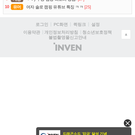
10
유머
[25]
여자 솔로 캠핑 유튜브 특징 ㅋㅋ
로그인
PC화면
퀵링크
설정
청소년보호정책
이용약관
개인정보처리방침
▲
불법촬영물신고안내
(주)
인
벤
드래곤소드 '압긍' 달성 기념