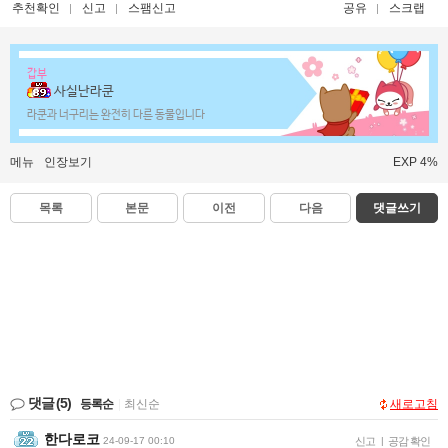
추천확인
신고
스팸신고
공유
스크랩
갑부
사실난라쿤
라쿤과 너구리는 완전히 다른 동물입니다
메뉴
인장보기
EXP 4%
목록
본문
이전
다음
댓글쓰기
댓글
(5)
등록순
|
최신순
새로고침
한다로코
24-09-17 00:10
신고
|
공감 확인