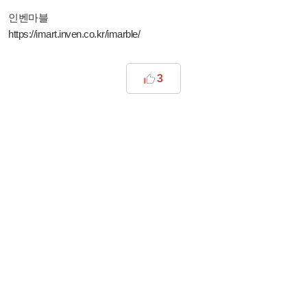
인벤마블
https://imart.inven.co.kr/imarble/
3