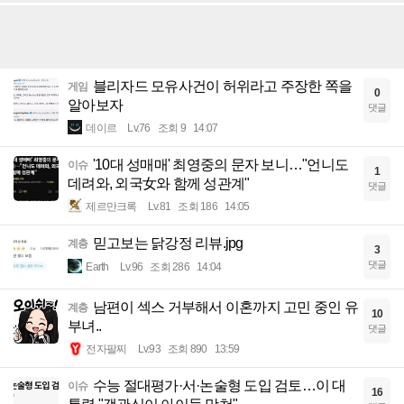
블리자드 모유사건이 허위라고 주장한 쪽을
게임
0
알아보자
댓글
데이르
Lv.76
조회 9
14:07
'10대 성매매' 최영중의 문자 보니…"언니도
이슈
1
데려와, 외국女와 함께 성관계"
댓글
제르만크록
Lv.81
조회 186
14:05
믿고보는 닭강정 리뷰.jpg
계층
3
댓글
Earth
Lv.96
조회 286
14:04
남편이 섹스 거부해서 이혼까지 고민 중인 유
계층
10
부녀..
댓글
전자팔찌
Lv.93
조회 890
13:59
수능 절대평가·서·논술형 도입 검토…이 대
이슈
16