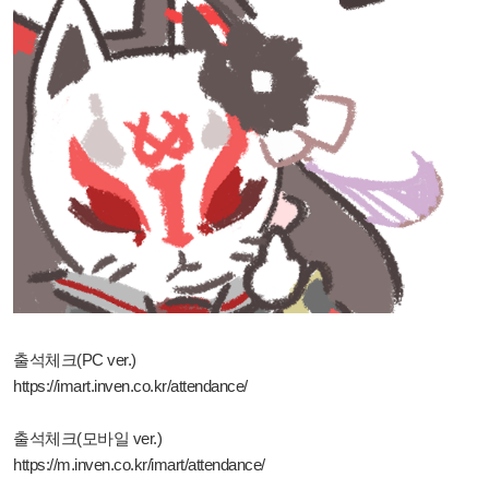
출석체크(PC ver.)
https://imart.inven.co.kr/attendance/
출석체크(모바일 ver.)
https://m.inven.co.kr/imart/attendance/