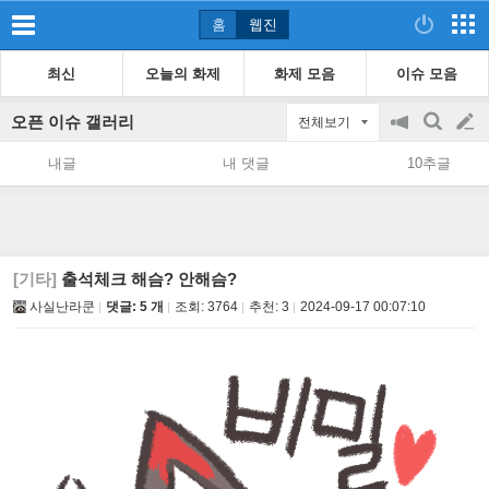
홈
웹진
최신
오늘의 화제
화제 모음
이슈 모음
오픈 이슈 갤러리
전체보기
공
검
글
지
색
내글
내 댓글
10추글
on/off
쓰
기
[기타]
출석체크 해슴? 안해슴?
사실난라쿤
댓글: 5 개
조회:
3764
추천:
3
2024-09-17 00:07:10