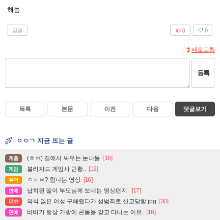
해씀
답글
0
0
새로고침
등록
목록
본문
이전
다음
댓글보기
ㅇㅇㄱ 지금 뜨는 글
(ㅎㅂ) 길에서 싸우는 눈나들
[18]
계층
블리자드 게임사 근황..
[12]
게임
ㅇㅎㅂ? 힘나는 영상
[16]
유머
납치된 딸이 부모님께 보내는 영상편지.
[17]
연예
의식 잃은 여성 구해줬다가 성범죄로 신고당함.jpg
[30]
이슈
비비가 항상 가방에 콘돔을 갖고 다니는 이유.
[16]
연예