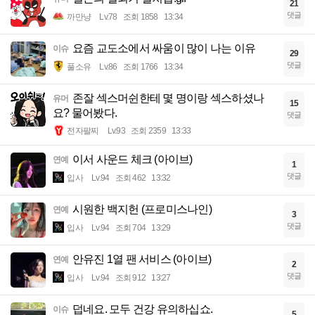
21
댓글
까만냥
Lv.78
조회 1858
13:34
요즘 교도소에서 싸움이 많이 나는 이유
이슈
29
댓글
풀소유
Lv.86
조회 1766
13:34
존잘 섹스머쉰한테 몇 명이랑 섹스하셨나
유머
15
요? 물어봤다.
댓글
전자팔찌
Lv.93
조회 2359
13:33
이서 사운드 체크 (아이브)
연예
1
댓글
입사
Lv.94
조회 462
13:32
시원한 백지헌 (프로미스나인)
연예
3
댓글
입사
Lv.94
조회 704
13:29
안유진 1열 팬 서비스 (아이브)
연예
2
댓글
입사
Lv.94
조회 912
13:27
덥네요. 모두 건강 유의하십쇼.
이슈
5