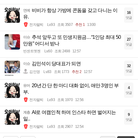
비비가 항상 가방에 콘돔을 갖고 다니는 이
연예
16
유.
댓글
전자팔찌
Lv.93
조회 3507
추천 1
13:00
추석 앞두고 또 민생지원금…“1인당 최대 50
이슈
27
만원” 어디서 받나
댓글
빈센트멧젠
Lv.60
조회 2498
12:57
김민석이 당대표가 되면
이슈
32
댓글
김인영
Lv.83
조회 1773
추천 2
12:57
20년간 단 한 마디 대화 없이, 애만 3명인 부
유머
4
부.
댓글
전자팔찌
Lv.93
조회 1970
12:56
AI로 여캠인척 하며 인스타 하면 벌어지는
계층
9
일..
댓글
전자팔찌
Lv.93
조회 2907
12:54