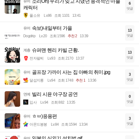
소리On) 우리가 잊고 지냈던 충격적인 마블
유머
6
캐릭터
댓글
풀소유
Lv.86
조회 1101
13:41
속보)내일부터 가을
유머
13
댓글
Dogdrip
Lv.20
조회 1596
추천 2
13:39
슈퍼맨 헨리 카빌 근황.
계층
13
댓글
전자팔찌
Lv.93
조회 2170
13:37
골프장 가까이 사는 집 아빠의 취미.jpg
유머
3
댓글
달섭지롱
Lv.94
조회 1748
추천 1
13:36
빌리 시윤 야구장 공연
연예
0
댓글
입사
Lv.94
조회 882
13:35
ㅎㅂ)응용편
유머
3
댓글
아몬드봉봉
Lv.84
조회 1594
13:34
일본의 실외기 설치법.gif
유머