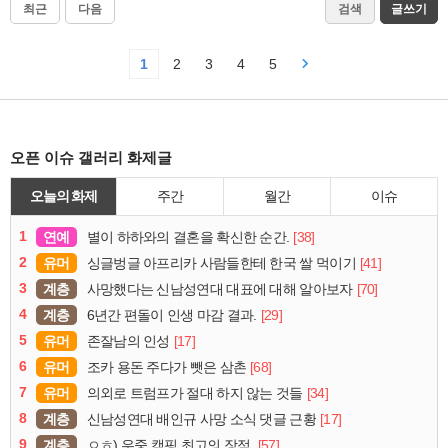
최근
다음
검색
글쓰기
1
2
3
4
5
오픈 이슈 갤러리 화제글
오늘의 화제
주간
월간
이슈
1
연예
[38]
별이 하하와의 결혼을 확신한 순간.
2
유머
[41]
싱글벙글 아프리카 사람들한테 한국 쌀 먹이기
3
계층
[70]
사망했다는 신남성연대 대표에 대해 알아보자
4
계층
[29]
6년간 편돌이 인생 마감 결과.
5
유머
[17]
존잘남의 인성
6
유머
[68]
조카 용돈 주다가 뺏은 삼촌
7
유머
[34]
의외로 트럼프가 절대 하지 않는 것들
8
계층
[17]
신남성연대 배인규 사망 소식 댓글 근황
9
계층
[57]
ㅇㅎ) 우중 캠핑 최고의 장점.