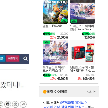
최대 90% 할인가를 만나보세요!
네이버혜택과 함께 만나보세요!
50%할인&추가 적립까지!
이니&베니 혜택까지!
네이버 혜택가와 함께 예약하세요!
할인&네이버혜택으로 만나보세요!
네이버페이 혜택과 만나보세요!
40주년 프로모션으로 만나보세요!
할인가에 만나보세요!
일부 에디션 상시 할인!
혜택으로 예약 판매 중
편안하게 충전하세요
팰월드 Palworld
드래곤소드 어웨이
크닝 DragonSword A
wakening
5%
32,000
10%
25%
24,000원
33,000원
드래곤소드 어웨이
닌텐도 스위치 2 본
크닝 디럭스 에디션
체 + 젤다의 전설 티
DragonSword Awake
어스 오브 더 킹덤
10%
55,000
817,600
ning Deluxe Edition
닌텐도 스위치 2 에
10%
49,500원
1%
809,420원
디션 + 젤다의 전설
브레스 오브 더 와
일드 닌텐도 스위치
2 에디션 번들
혜택.아이마트
더보기+
니코
님께서
(본편포함) 데이브 더
다이버 인 더 정글 번들 (스팀코드)
에