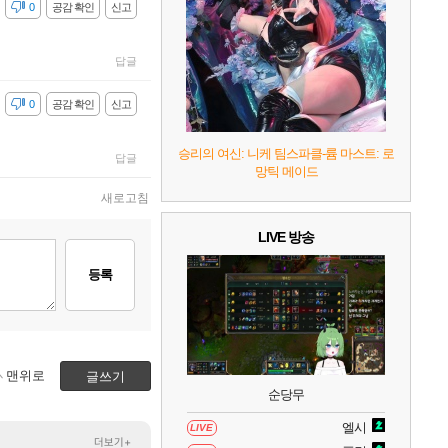
감
0
공감 확인
신고
8
헤일로: 캠페인 이볼브드
2
답글
감
0
공감 확인
신고
9
캡틴 츠바사 2 월드 파이터즈
승리의 여신: 니케 팀스파클-륨 마스트: 로
답글
10
레고 배트맨: 레거시 오브 더 다크 나이트
망틱 메이드
새로고침
LIVE 방송
등록
맨위로
글쓰기
순당무
엘시
LIVE
더보기+