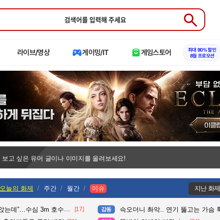
Submit
최대 90% 할인
라이브/영상
게이밍/IT
게임스토어
8월 프로모션
 보고 싶은 유머 글이나 이미지를 올려보세요!
오늘의 화제
주간
월간
이슈
지난 화
수심 3m 호수 뛰어든 60대 의인
[17]
슥오더니 촤악.. 연기 뚫고는 가슴 툭툭.. 지나가
감동