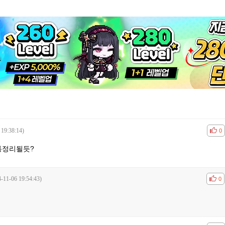
 19:38:14)
공감
비공
0
통정리될듯?
-11-06 19:54:43)
공감
비공
0