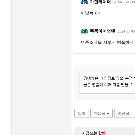
가면라이더
(2024-11-06 19
씨발놈이네
폭풍아이언맨
(2024-11-06
여론조작을 저렇게 허술하게 
목록
다음글
이전글
지금 뜨는
핫벤