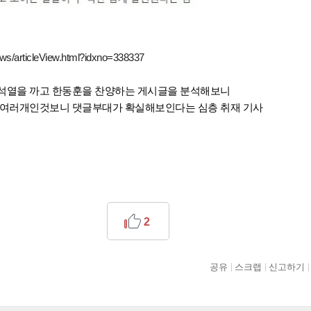
ews/articleView.html?idxno=338337
석열을 까고 한동훈을 찬양하는 게시글을 분석해보니
 여러개인것보니 댓글부대가 확실해보인다는 심층 취재 기사
2
공유
스크랩
신고하기