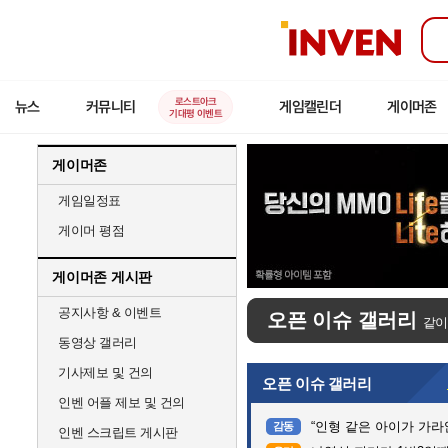
인
벤
로스트아크
뉴스
커뮤니티
게임캘린더
게이머존
기대평 이벤트
게이머존
게임일정표
게이머 평점
게이머존 게시판
공지사항 & 이벤트
오픈 이슈 갤러리
같이
동영상 갤러리
기사제보 및 건의
오픈 이슈 갤러리
인벤 어플 제보 및 건의
“인형 같은 아이가 가라앉는데”…
감동
인벤 스크립트 게시판