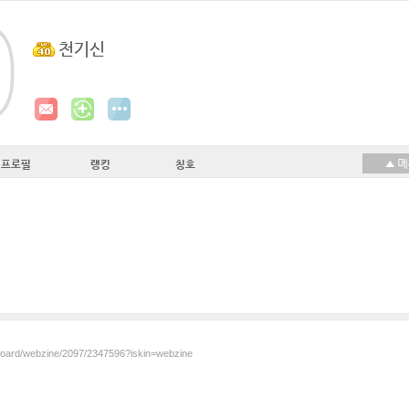
천기신
프로필
랭킹
칭호
/board/webzine/2097/2347596?iskin=webzine