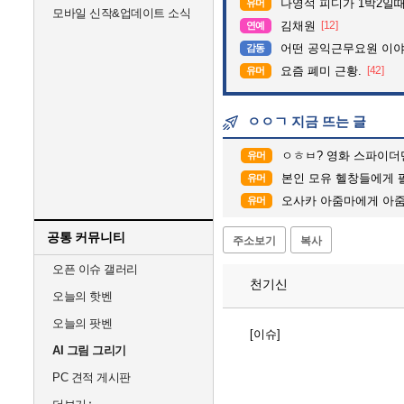
나영석 피디가 1박2일
유머
모바일 신작&업데이트 소식
김채원
[12]
연예
어떤 공익근무요원 이
감동
요즘 폐미 근황.
[42]
유머
ㅇㅇㄱ 지금 뜨는 글
ㅇㅎㅂ? 영화 스파이더
유머
본인 모유 헬창들에게 
유머
오사카 아줌마에게 아줌
유머
공통 커뮤니티
주소보기
복사
오픈 이슈 갤러리
천기신
오늘의 핫벤
오늘의 팟벤
[이슈]
AI 그림 그리기
PC 견적 게시판