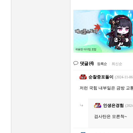
(4)
댓글
등록순
|
최신순
순찰중포돌이
(2024-11-06
저런 국힘 내부일은 금방 교
인생은경험
(2024
검사탄은 모른척~