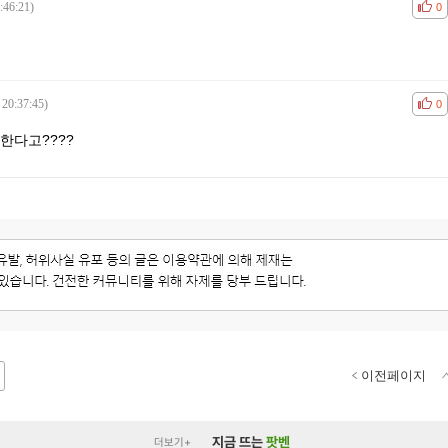
:46:21)
공감
비공
0
 20:37:45)
공감
비공
0
한다고????
이전페이지
지금 뜨는
팟벤
더보기+