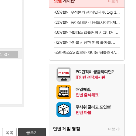
핫딜
게시판
더보기+
65%할인 우정본가 생 메밀국수, 1kg, 1팩 + 시원한 메밀장, 40g, 6개
33%할인 동아오츠카 나랑드사이다 제로, 오리지널, 345ml, 24개
50%할인>할리스 캡슐커피 시그니처 블렌드, 5g, 10개입, 5개
72%할인>이불 시원한 여름 홑이불, 오션화이트, 100x150cm
스타벅스SS 알로하 처비돔 텀블러 473ml
PC 견적이 궁금하다면?
IT인벤 견적게시판
매일매일,
인벤 출석체크!
주사위 굴리고 포인트!
인벤 마블
인벤 게임 평점
더보기+
목록
글쓰기