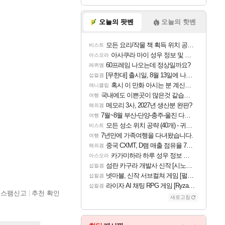
오늘의 팟벤
오늘의 핫벤
모든 요리/작물 책 획득 위치 공략 (36개) - 미식가 도전과제
비스트
아사쿠라 마이 성우 정보 및 주요 필모
아스오라
60프레임 나오는데 정상일까요?
레퀴엠
[무한대] 출시일, 8월 13일에 나오나
섭컬겜
혹시 이 만화 아시는 분 계신가요
애니클립
국내에도 이쁜곳이 많은것 같습니다
여행
메모리 3사, 2027년 생산분 완판?
해외겜
7월~8월 부산-단양-충주-울진 다녀왔어요~
여행
모든 성소 위치 공략 (40개) - 귀환한 영혼 도전과제
비스트
7년만에 가족여행을 다녀왔습니다.
여행
중국 CXMT, D램 매출 점유율 7%…글로벌 4위로 부상
해외겜
카가미하라 하루 성우 정보 및 주요 필모
아스오라
섬란 카구라 개발사 신작 [시노비 넥서스] 연내 출시 예정
섭컬겜
넷마블, 신작 서브컬쳐 게임 [펄 인 블루] 티저 사이트 오픈
섭컬겜
라이자 AI 채팅 RPG 게임 [RyzaChat: AI] 공개
섭컬겜
스팸신고
추천 확인
새로고침