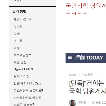
더보기
국민의힘 당원게
인기 팟벤
ㅋㅋㅋㅋ
팟벤 바로가기
치지직
차벤
걸그룹
여행
해외게임정보
게임 영상
HyperX OMEN
브이 라이징
일곱 개의 대죄: Origin
몬스터헌터 스토리즈3
바이오하자드 레퀴엠
드래곤 퀘스트7