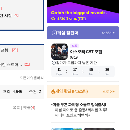
너
7]
던 시절
[40]
게임 캘린더
더보기+
모집
근황..
[21]
아스오라 CBT 모집
08.19
참가자 모집까지 남은 기간
마스터 여검사.
[21]
11
17
55
35
Days
Hours
Min
Sec
오픈이슈갤러리
게임 핫딜 (PC/스팀)
조회:
4,646
추천:
2
스토어+
마블 투혼 파이팅 소울즈 정식출시!
목록
|
댓글(
4
)
마블 히어로 총 출동&화려한 격투!
네이버 포인트 혜택까지!
인벤게임즈 8월 특별 할인!
드래곤소드: 어웨이크닝 입점!
문명 7 특별 할인!
귀무자: 검의 길 예약 판매 중!
비스트 오브 리인카네이션 정식 출시!
커세어 코브 출시 기념 할인!
더 렐릭 퍼스트 가디언 정식 출시
베데스다 40주년 기념 할인 중!
캡콤 프렌차이즈 할인 진행 중!
캡콤 일부 상품 상시 할인
스타워즈 은하계 레이서
로블록스 기프트 카드 공식 입점
인기 퍼블리셔 모음!
스팀으로 만나는 드래곤소드!
조선&고려 DLC 출시 예정
10% 할인과
게임프릭 신작 IP
해적'섬'을 발전시키자!
설화x하드코어 액션!
베데스다의 명작들을
몬헌, 바하 등 인기 IP를
몬헌 와일즈 & 드래곤즈 도그마2
인벤게임즈에서 10% 추가 적립
Robux를 가장 안전하고