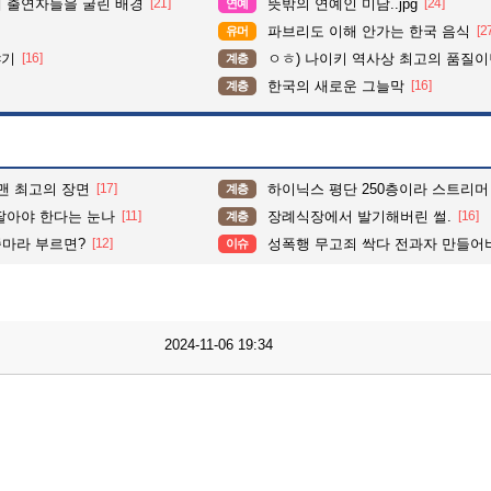
때 출연자들을 굴린 배경
[21]
뜻밖의 연예인 미담..jpg
[24]
연예
파브리도 이해 안가는 한국 음식
[2
유머
야기
[16]
ㅇㅎ) 나이키 역사상 최고의 품질이
계층
한국의 새로운 그늘막
[16]
계층
맨 최고의 장면
[17]
하이닉스 평단 250층이라 스트리머 
계층
팔아야 한다는 눈나
[11]
장례식장에서 발기해버린 썰.
[16]
계층
마라 부르면?
[12]
성폭행 무고죄 싹다 전과자 만들어버린 소드
이슈
2024-11-06 19:34