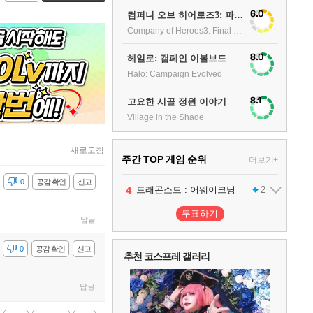
6.0
컴퍼니 오브 히어로즈3: 파이널 스탠드
Company of Heroes3: Final stand
8.0
헤일로: 캠페인 이볼브드
Halo: Campaign Evolved
8.1
고요한 시골 정원 이야기
Village in the Shade
새로고침
주간 TOP 게임 순위
더보기+
감
0
공감 확인
신고
1
2
3
4
팰월드
프로야구스피리츠2026
드래곤소드 : 어웨이크닝
어쌔신 크리드: 블랙 플래그 리싱크드
1
2
2
투표하기
답글
5
블라인드 삼국
1
감
0
공감 확인
신고
추천 코스프레 갤러리
6
그랑블루 판타지 리링크 - 엔드리스 라그나로크
1
답글
7
리듬 천국 미라클 스타즈
2