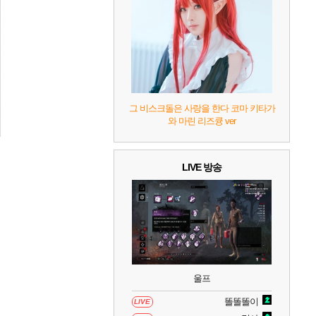
7
리듬 천국 미라클 스타즈
2
8
헤일로: 캠페인 이볼브드
2
9
캡틴 츠바사 2 월드 파이터즈
그 비스크돌은 사랑을 한다 코마 키타가
와 마린 리즈큥 ver
10
레고 배트맨: 레거시 오브 더 다크 나이트
LIVE 방송
울프
똘똘똘이
LIVE