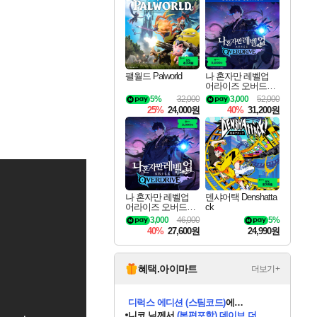
최대 90% 할인가를 만나보세요!
네이버혜택과 함께 만나보세요!
50%할인&추가 적립까지!
이니&베니 혜택까지!
네이버 혜택가와 함께 예약하세요!
할인&네이버혜택으로 만나보세요!
네이버페이 혜택과 만나보세요!
40주년 프로모션으로 만나보세요!
할인가에 만나보세요!
일부 에디션 상시 할인!
혜택으로 예약 판매 중
편안하게 충전하세요
팰월드 Palworld
나 혼자만 레벨업
어라이즈 오버드라
이브 디럭스 에디션
5%
32,000
3,000
52,000
Solo Leveling Arise
25%
24,000원
40%
31,200원
Overdrive Deluxe Edi
tion
나 혼자만 레벨업
덴샤어택 Denshatta
어라이즈 오버드라
ck
이브 Solo Leveling A
3,000
46,000
5%
rise
40%
27,600원
24,990원
혜택.아이마트
더보기+
니코
님께서
(본편포함) 데이브 더
다이버 인 더 정글 번들 (스팀코드)
에