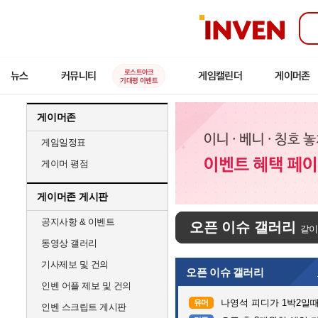
인
벤
로스트아크
뉴스
커뮤니티
게임캘린더
게이머존
기대평 이벤트
게이머존
게임일정표
게이머 평점
게이머존 게시판
공지사항 & 이벤트
오픈 이슈 갤러리
같이
동영상 갤러리
기사제보 및 건의
오픈 이슈 갤러리
인벤 어플 제보 및 건의
나영석 피디가 1박2일
유머
인벤 스크립트 게시판