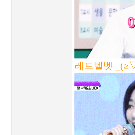
레드벨벳 _(≥▽