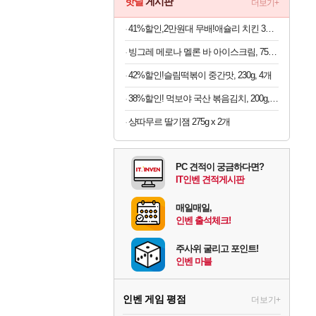
핫딜
게시판
더보기+
41%할인,2만원대 무배!애슐리 치킨 3종 세트, 치킨너겟 1kg + 통살치킨 500g + 닭강정 500g, 1세트
빙그레 메로나 멜론 바 아이스크림, 75ml, 30개
42%할인!슬림떡볶이 중간맛, 230g, 4개
38%할인! 먹보야 국산 볶음김치, 200g, 8봉
샹따무르 딸기잼 275g x 2개
PC 견적이 궁금하다면?
IT인벤 견적게시판
매일매일,
인벤 출석체크!
주사위 굴리고 포인트!
인벤 마블
인벤 게임 평점
더보기+