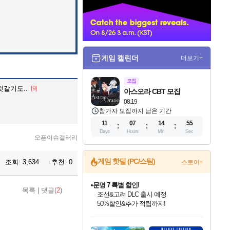
너
게임 캘린더
더보기+
모집
것같기도..
[9]
아스오라 CBT 모집
08.19
참가자 모집까지 남은 기간
11
07
14
54
Days
Hours
Min
Sec
오픈이슈갤러리
게임 핫딜 (PC/스팀)
조회:
3,634
추천:
0
스토어+
마블 투혼 파이팅 소울즈 정식출시!
목록
|
댓글(
2
)
마블 히어로 총 출동&화려한 격투!
네이버 포인트 혜택까지!
인벤게임즈 8월 특별 할인!
드래곤소드: 어웨이크닝 입점!
문명 7 특별 할인!
귀무자: 검의 길 예약 판매 중!
비스트 오브 리인카네이션 정식 출시!
커세어 코브 출시 기념 할인!
더 렐릭 퍼스트 가디언 정식 출시
베데스다 40주년 기념 할인 중!
캡콤 프렌차이즈 할인 진행 중!
캡콤 일부 상품 상시 할인
스타워즈 은하계 레이서
로블록스 기프트 카드 공식 입점
인기 퍼블리셔 모음!
스팀으로 만나는 드래곤소드!
조선&고려 DLC 출시 예정
10% 할인과
게임프릭 신작 IP
해적'섬'을 발전시키자!
설화x하드코어 액션!
베데스다의 명작들을
몬헌, 바하 등 인기 IP를
몬헌 와일즈 & 드래곤즈 도그마2
인벤게임즈에서 10% 추가 적립
Robux를 가장 안전하고