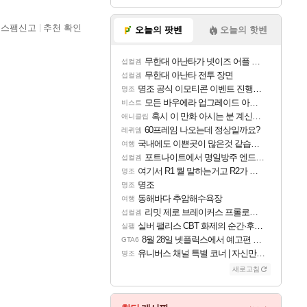
스팸신고
추천 확인
오늘의 팟벤
오늘의 핫벤
무한대 아난타가 넷이즈 어플 달력에 일정 등록
섭컬겜
무한대 아난타 전투 장면
섭컬겜
명조 공식 이모티콘 이벤트 진행해봤습니다! 참여부터 추첨까지????
명조
모든 바우에라 업그레이드 아이템 획득 위치 공략 (89개)
비스트
혹시 이 만화 아시는 분 계신가요
애니클립
60프레임 나오는데 정상일까요?
레퀴엠
국내에도 이쁜곳이 많은것 같습니다
여행
포트나이트에서 명일방주 엔드필드 [펠리카] 판매 예정
섭컬겜
여기서 R1 뭘 말하는거고 R2가 뭘말하는걸까요?
명조
명조
명조
동해바다 추암해수욕장
여행
리밋 제로 브레이커스 프롤로그 테스트 후기 영상 업로드
섭컬겜
실버 팰리스 CBT 화제의 순간·후기 모음
실팰
8월 28일 넷플릭스에서 예고편 공개 예정
GTA6
유니버스 채널 특별 코너 | 자신만의 스타일
명조
새로고침