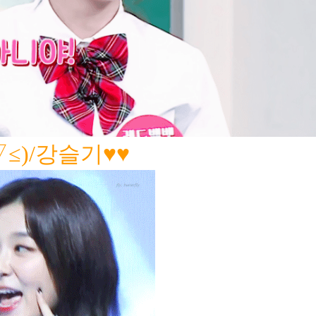
≤)
/강슬기♥♥