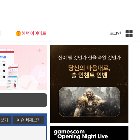
혜택.아이마트
로그인
인
벤
전
체
사
이
트
맵
제보기
이슈 화제보기
인
벤
배