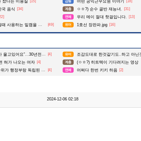
다 찼다는 미용실
[15]
어떤 공익근무요원 이야기
[18]
감동
한국 음식
[34]
ㅇㅎ?) 순수 골반 재능녀.
[31]
계층
22]
우리 메이 절대 핫걸입니다.
[13]
연예
 사용하는 밑캠을 알아보자
[49]
1호선 장판파.jpg
[16]
유머
고있어요”…30년전 실종자였다
[4]
조감도대로 한것같기도..하고 아닌
유머
보면 혀가 나오는 여자
[4]
(ㅇㅎ?) 히트텍이 기다려지는 영상
계층
부랑 독립된 기관인걸 이해 못해요
[4]
어쩌다 한번 키키 하음
[2]
연예
2024-12-06 02:18