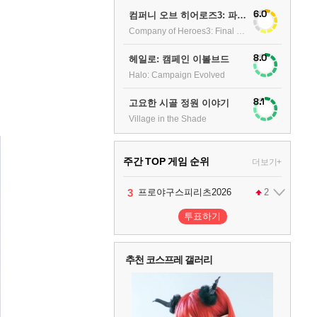
6.0
컴퍼니 오브 히어로즈3: 파이널 스탠드
Company of Heroes3: Final stand
8.0
헤일로: 캠페인 이볼브드
Halo: Campaign Evolved
8.1
고요한 시골 정원 이야기
Village in the Shade
주간 TOP 게임 순위
더보기+
1
2
3
4
팰월드
프로야구스피리츠2026
드래곤소드 : 어웨이크닝
어쌔신 크리드: 블랙 플래그 리싱크드
1
2
2
투표하기
5
블라인드 삼국
1
추천 코스프레 갤러리
6
그랑블루 판타지 리링크 - 엔드리스 라그나로크
1