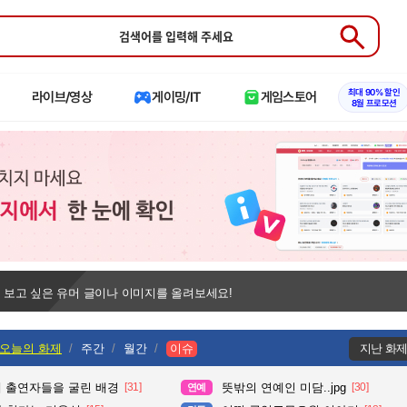
Submit
최대 90% 할인
라이브/영상
게이밍/IT
게임스토어
8월 프로모션
 보고 싶은 유머 글이나 이미지를 올려보세요!
오늘의 화제
주간
월간
이슈
지난 화
때 출연자들을 굴린 배경
[31]
뜻밖의 연예인 미담..jpg
[30]
연예