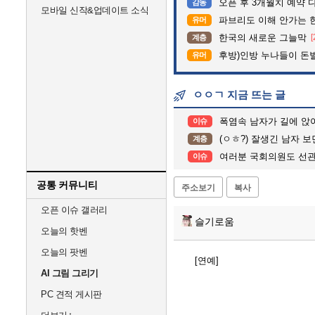
오픈 후 3개월치 예약 
감동
모바일 신작&업데이트 소식
파브리도 이해 안가는 
유머
한국의 새로운 그늘막
[
계층
후방)인방 누나들이 돈벌때
유머
ㅇㅇㄱ 지금 뜨는 글
폭염속 남자가 길에 앉아 울
이슈
(ㅇㅎ?) 잘생긴 남자 
계층
여러분 국회의원도 선관위가 행정
이슈
공통 커뮤니티
주소보기
복사
오픈 이슈 갤러리
슬기로움
오늘의 핫벤
오늘의 팟벤
[연예]
AI 그림 그리기
PC 견적 게시판