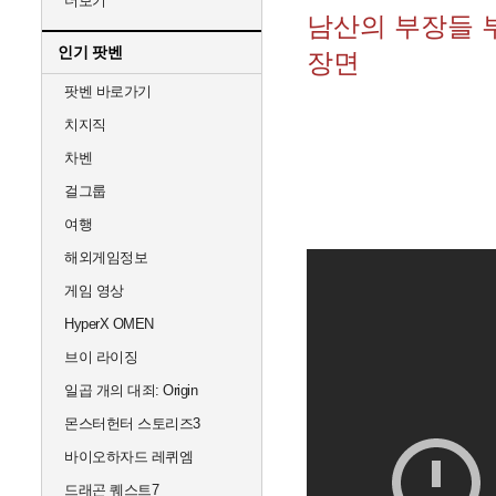
더보기
남산의 부장들 
인기 팟벤
장면
팟벤 바로가기
치지직
차벤
걸그룹
여행
해외게임정보
게임 영상
HyperX OMEN
브이 라이징
일곱 개의 대죄: Origin
몬스터헌터 스토리즈3
바이오하자드 레퀴엠
드래곤 퀘스트7