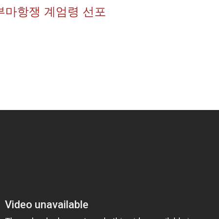
부마항쟁 계엄령 선포