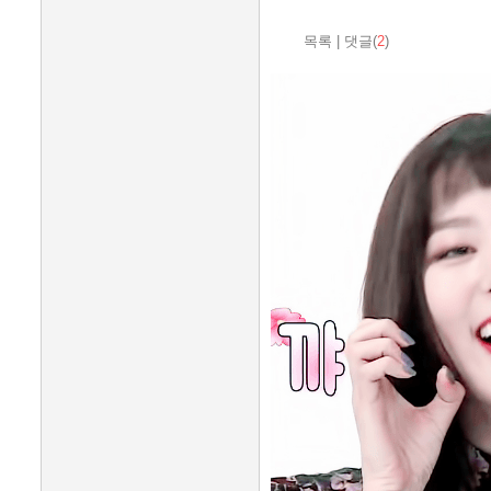
목록
|
댓글(
2
)