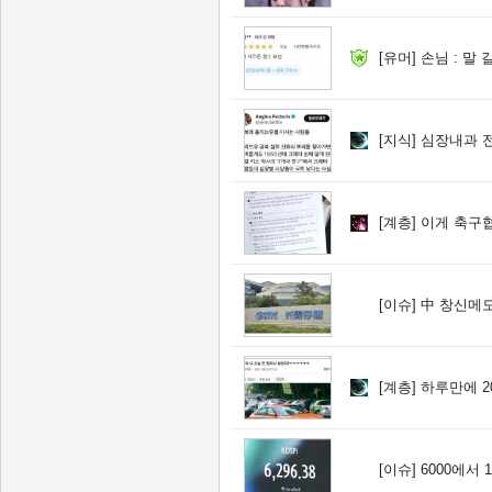
[유머]
손님 : 말 
[지식]
심장내과 전문
[계층]
이게 축구협
[이슈]
中 창신메모리, 애플
[계층]
하루만에 20 
[이슈]
6000에서 1만2