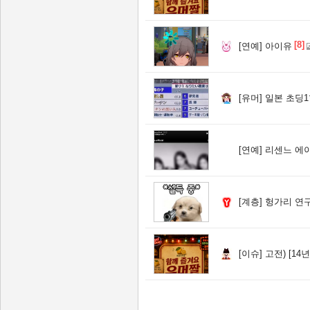
[8]
[연예]
아이유
[유머]
일본 초딩
[연예]
리센느 에이
[계층]
헝가리 연구팀)
[이슈]
고전) [14년