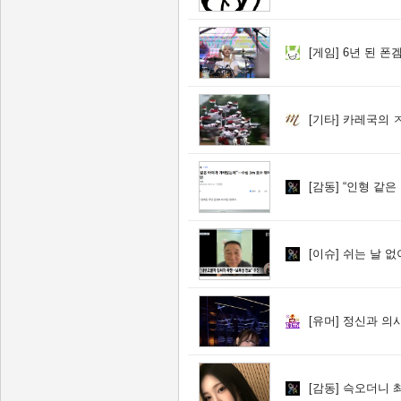
[게임]
6년 된 폰겜
[기타]
카레국의 
[감동]
“인형 같은 아이가
[이슈]
쉬는 날 없이 
[유머]
정신과 의사
[감동]
슥오더니 촤악.. 