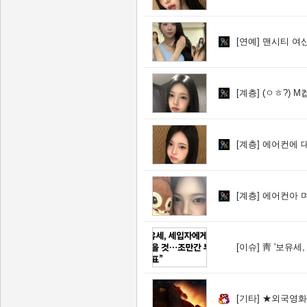
[연예]
맨시티 여
[계층]
(ㅇㅎ?) M
[계층]
에어컨에 대
[계층]
에어컨아 
[이슈]
靑 '보유세,
[기타]
★외국영화★