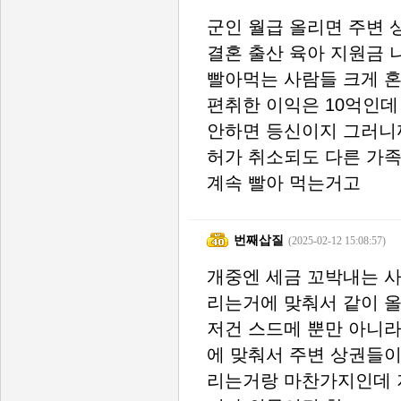
군인 월급 올리면 주변
결혼 출산 육아 지원금 
빨아먹는 사람들 크게 혼 
편취한 이익은 10억인데
안하면 등신이지 그러니
허가 취소되도 다른 가족
계속 빨아 먹는거고
번째삽질
(2025-02-12 15:08:57)
개중엔 세금 꼬박내는 
리는거에 맞춰서 같이 올
저건 스드메 뿐만 아니라
에 맞춰서 주변 상권들이
리는거랑 마찬가지인데 