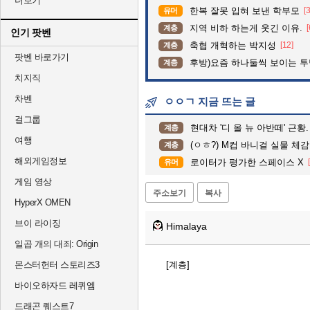
더보기
한복 잘못 입혀 보낸 학부모
[
유머
지역 비하 하는게 웃긴 이유.
[
계층
인기 팟벤
축협 개혁하는 박지성
[12]
계층
팟벤 바로가기
후방)요즘 하나둘씩 보이는 
계층
치지직
차벤
ㅇㅇㄱ 지금 뜨는 글
걸그룹
현대차 '디 올 뉴 아반떼' 근황.
계층
여행
(ㅇㅎ?) M컵 바니걸 실물 체감
계층
해외게임정보
로이터가 평가한 스페이스 X
유머
게임 영상
주소보기
복사
HyperX OMEN
브이 라이징
Himalaya
일곱 개의 대죄: Origin
몬스터헌터 스토리즈3
[계층]
바이오하자드 레퀴엠
드래곤 퀘스트7