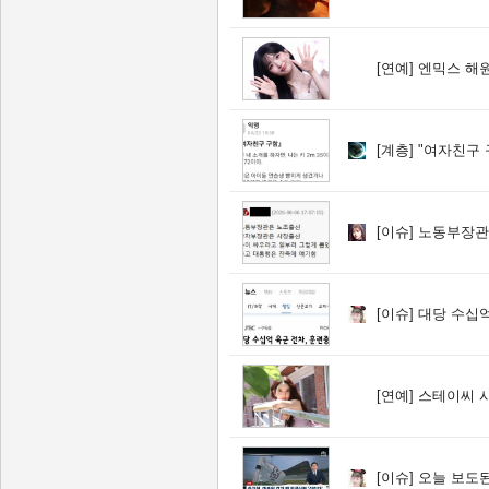
[연예]
엔믹스 해원 -
[계층]
"여자친구 
[이슈]
노동부장관은 노조출신 산자부장관은
[이슈]
대당 수십억 육군
[연예]
스테이씨 시은
[이슈]
오늘 보도된