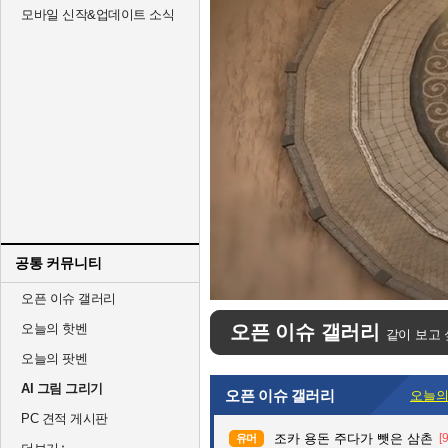
모바일 신작&업데이트 소식
공통 커뮤니티
Unmute
오픈 이슈 갤러리
오늘의 핫벤
오픈 이슈 갤러리
같이 보고 
오늘의 팟벤
AI 그림 그리기
오픈 이슈 갤러리
오늘의
PC 견적 게시판
조카 용돈 주다가 뺏은 삼촌
[
유머