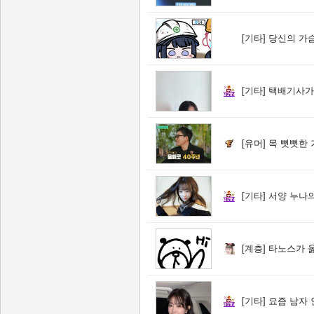
[기타]
당신의 가슴
[기타]
택배기사가
[유머]
목 뻣뻣한 가수들
[기타]
서양 누나의 
[계층]
타노스가 
[기타]
요즘 남자 인