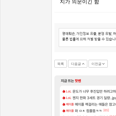
지가 의문이긴 함
목록
다음글
이전글
지금 뜨는
핫벤
[203]
 게임 [펄 인 블루] 티저 사이트 오픈
원 이라길래 결제 취소하고 나왔다
7년만에 가족여행을 다녀왔습니
문도가 너무 후진입만 하려고
여행
LoL
[37]
뇌빼기했네 ㅋㅋㅋㅋ
 보초는 너무 힘들어
젠지 한화 3세트 경기 딜량..jp
「에린」 컨셉 포스터 공개
아스오라
LoL
[52]
략 (1 ~ 12장)
스 8개월간의 아이온2 후기
쿠를 먼저 보내서 기습하는 법
메이플 렉걸리는 애들은 참고
비스트
메이플
[107]
[65]
1만 존나 쉬운거같은데
에 온라인 기능이 있는데
스위치2판 ‘몬헌 와일즈’, 30
와 ㅁㅊ 컴플뜸ㅋㅋ
해외겜
메이플