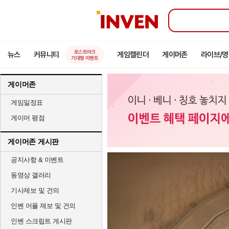
인
벤
로스트아크
뉴스
커뮤니티
게임캘린더
게이머존
라이브/
기대평 이벤트
게이머존
게임일정표
게이머 평점
게이머존 게시판
공지사항 & 이벤트
동영상 갤러리
기사제보 및 건의
인벤 어플 제보 및 건의
인벤 스크립트 게시판