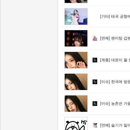
[기타]
태국 공항
[연예]
팬미팅 갑분
[계층]
대운이 올 
[이슈]
한국에 방문
[이슈]
농촌은 가
[연예]
슬기가 말