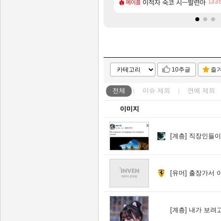
[13]
[335
이션 오픈 트레일러
도 계시겠지만
이적자 숙코 시ㅡ발련아
리싱크드 1.06 패치노트 (8
리싱크드
메이플
10추글
즐
전체
이슈
제외
연예
제외
이미지
[계층]
직장인들이 
[유머]
출장가서 이쁜이들
[계층]
내가 보려고