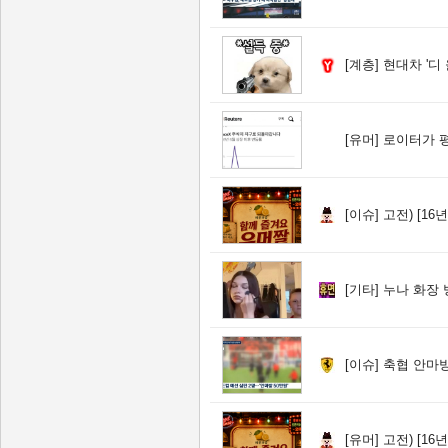
[계층]
현대차 '디 
[유머]
로이터가 평
[이슈]
고전) [16년
[기타]
누나 화장 
[이슈]
축협 안마방
[유머]
고전) [16년