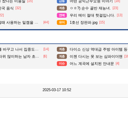
다 찼다는 미용실
[15]
어떤 공익근무요원 이야기
[18]
감동
한국 음식
[32]
ㅇㅎ?) 순수 골반 재능녀.
[23]
계층
22]
우리 메이 절대 핫걸입니다.
[13]
연예
 사용하는 밑캠을 알아보자
[44]
1호선 장판파.jpg
[15]
유머
도가 확 올라갔다는 한 아파트의 안내방송
[14]
다이소 신상 역대급 주방 아이템 
계층
자위 많이하는 남자 초상화
[6]
이젠 다시는 못 보는 삼파이더맨
[1
계층
어느 계곡에 설치된 안내문
[4]
이슈
2025-03-17 10:52