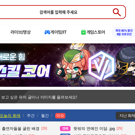
Submit
최대 90% 할인
라이브/영상
게이밍/IT
게임스토어
8월 프로모션
 보고 싶은 유머 글이나 이미지를 올려보세요!
오늘의 화제
주간
월간
이슈
지난 화
때 출연자들을 굴린 배경
[29]
뜻밖의 연예인 미담..jpg
[29]
연예