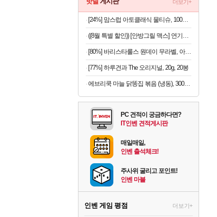
핫딜
게시판
더보기+
[24%] 맘스럽 아토클래식 물티슈, 100매입, 20팩
((8월 특별 할인)) [안방그릴 맥스] 연기+냄새+기름잡는 하프돔 전기그릴(+보관가방+필터10개) AB1201MF / 2026 시즌7
[80%] 바리스타룰스 원데이 무라벨, 아메리카노, 350ml, 20개
[77%] 하루견과 The 오리지널, 20g, 20봉
에브리쿡 마늘 닭똥집 볶음 (냉동), 300g, 1개
PC 견적이 궁금하다면?
IT인벤 견적게시판
매일매일,
인벤 출석체크!
주사위 굴리고 포인트!
인벤 마블
인벤 게임 평점
더보기+