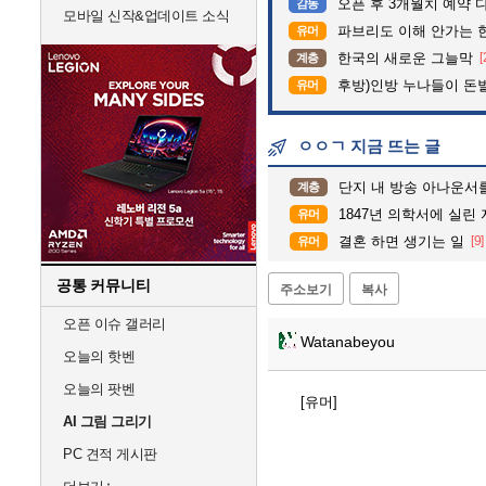
오픈 후 3개월치 예약 
감동
모바일 신작&업데이트 소식
파브리도 이해 안가는 
유머
한국의 새로운 그늘막
[
계층
후방)인방 누나들이 돈벌때
유머
ㅇㅇㄱ 지금 뜨는 글
단지 내 방송 아나운서를 바꾸고 나서 집중
계층
1847년 의학서에 실린 
유머
결혼 하면 생기는 일
[9]
유머
공통 커뮤니티
주소보기
복사
오픈 이슈 갤러리
Watanabeyou
오늘의 핫벤
오늘의 팟벤
[유머]
AI 그림 그리기
PC 견적 게시판