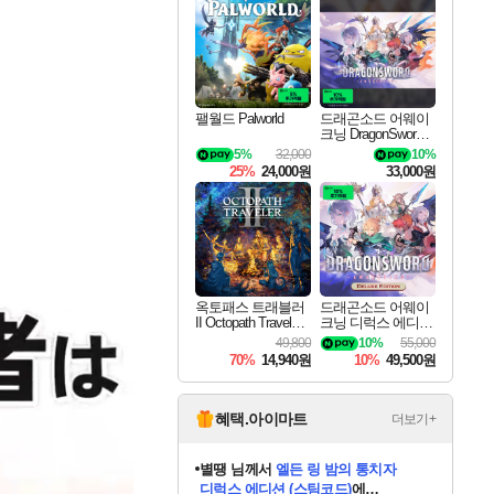
최대 90% 할인가를 만나보세요!
네이버혜택과 함께 만나보세요!
50%할인&추가 적립까지!
이니&베니 혜택까지!
네이버 혜택가와 함께 예약하세요!
할인&네이버혜택으로 만나보세요!
네이버페이 혜택과 만나보세요!
40주년 프로모션으로 만나보세요!
할인가에 만나보세요!
일부 에디션 상시 할인!
혜택으로 예약 판매 중
편안하게 충전하세요
팰월드 Palworld
드래곤소드 어웨이
크닝 DragonSword A
wakening
5%
32,000
10%
25%
24,000원
33,000원
옥토패스 트래블러
드래곤소드 어웨이
II Octopath Traveler I
크닝 디럭스 에디션
I
DragonSword Awake
49,800
10%
55,000
ning Deluxe Edition
70%
14,940원
10%
49,500원
혜택.아이마트
더보기+
니코
님께서
(본편포함) 데이브 더
다이버 인 더 정글 번들 (스팀코드)
에