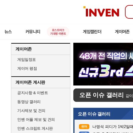
인
벤
로스트아크
뉴스
커뮤니티
게임캘린더
게이머존
기대평 이벤트
게이머존
게임일정표
게이머 평점
게이머존 게시판
공지사항 & 이벤트
오픈 이슈 갤러리
같이
동영상 갤러리
기사제보 및 건의
오픈 이슈 갤러리
인벤 어플 제보 및 건의
나영석 피디가 1박2일
유머
인벤 스크립트 게시판