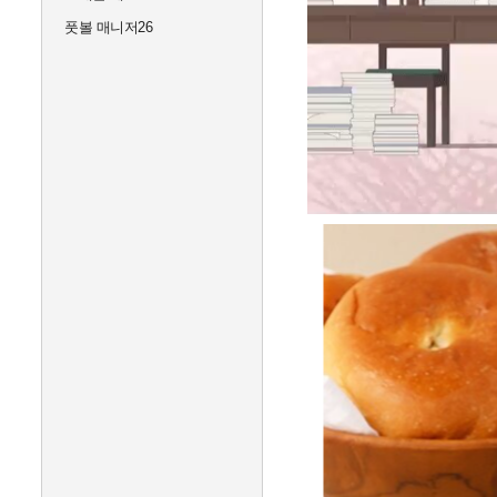
풋볼 매니저26