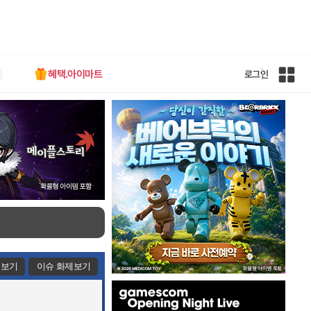
혜택.아이마트
로그인
인
벤
전
체
사
이
트
맵
제보기
이슈 화제보기
인
벤
배