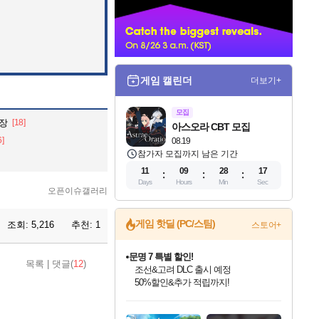
너
게임 캘린더
더보기+
모집
등장
[18]
아스오라 CBT 모집
6]
08.19
참가자 모집까지 남은 기간
11
09
28
14
Days
Hours
Min
Sec
오픈이슈갤러리
게임 핫딜 (PC/스팀)
조회:
5,216
추천:
1
스토어+
마블 투혼 파이팅 소울즈 정식출시!
목록
|
댓글(
12
)
마블 히어로 총 출동&화려한 격투!
네이버 포인트 혜택까지!
인벤게임즈 8월 특별 할인!
드래곤소드: 어웨이크닝 입점!
문명 7 특별 할인!
귀무자: 검의 길 예약 판매 중!
비스트 오브 리인카네이션 정식 출시!
커세어 코브 출시 기념 할인!
더 렐릭 퍼스트 가디언 정식 출시
베데스다 40주년 기념 할인 중!
캡콤 프렌차이즈 할인 진행 중!
캡콤 일부 상품 상시 할인
스타워즈 은하계 레이서
로블록스 기프트 카드 공식 입점
인기 퍼블리셔 모음!
스팀으로 만나는 드래곤소드!
조선&고려 DLC 출시 예정
10% 할인과
게임프릭 신작 IP
해적'섬'을 발전시키자!
설화x하드코어 액션!
베데스다의 명작들을
몬헌, 바하 등 인기 IP를
몬헌 와일즈 & 드래곤즈 도그마2
인벤게임즈에서 10% 추가 적립
Robux를 가장 안전하고