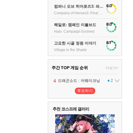
6.0
컴퍼니 오브 히어로즈3: 파이널 스탠드
Company of Heroes3: Final stand
8.0
헤일로: 캠페인 이볼브드
Halo: Campaign Evolved
8.1
고요한 시골 정원 이야기
Village in the Shade
주간 TOP 게임 순위
더보기+
1
2
3
4
팰월드
프로야구스피리츠2026
드래곤소드 : 어웨이크닝
어쌔신 크리드: 블랙 플래그 리싱크드
1
2
2
투표하기
5
블라인드 삼국
1
추천 코스프레 갤러리
6
그랑블루 판타지 리링크 - 엔드리스 라그나로크
1