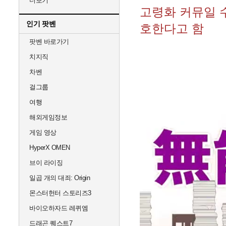
더보기
고령화 커뮤일 
인기 팟벤
호한다고 함
팟벤 바로가기
치지직
차벤
걸그룹
여행
해외게임정보
게임 영상
HyperX OMEN
브이 라이징
일곱 개의 대죄: Origin
몬스터헌터 스토리즈3
바이오하자드 레퀴엠
드래곤 퀘스트7