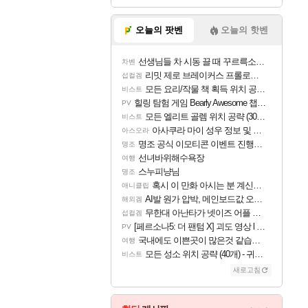
오늘의 팟벤
오늘의 핫벤
선생님들 차 시동 끌 때 꾸르륵소리나는데
차벤
리밋 제로 브레이커스 프롤로그 테스트 후기 영상 업로드
섭컬겜
모든 요리/작물 책 획득 위치 공략 (36개) - 미식가 도전과제
비스트
힐링 탐험 게임 Bearly Awesome 챕터 1 트레일러
PV
모든 엘리트 골렘 위치 공략 (30개) - 방랑 결투가
비스트
아사쿠라 마이 성우 정보 및 주요 필모
아스오라
명조 공식 이모티콘 이벤트 진행해봤습니다! 참여부터 추첨까지????
명조
선녀바위해수욕장
여행
스누피냥님
명조
혹시 이 만화 아시는 분 계신가요
애니클립
AI발 원가 압박, 메인보드값 오르나
해외겜
무한대 아난타가 넷이즈 어플 달력에 일정 등록
섭컬겜
[페르소나5: 더 팬텀 X] 괴도 영상 l 타카마키 안·댄싱 스타
PV
국내에도 이쁜곳이 많은것 같습니다
여행
모든 성소 위치 공략 (40개) - 귀환한 영혼 도전과제
비스트
새로고침