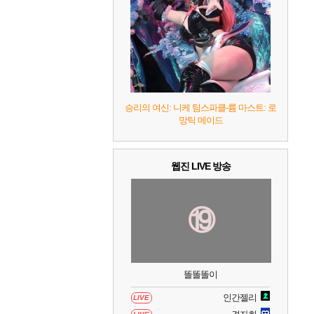
7
리듬 천국 미라클 스타즈
2
8
헤일로: 캠페인 이볼브드
2
9
캡틴 츠바사 2 월드 파이터즈
승리의 여신: 니케 팀스파클-륨 마스트: 로
망틱 메이드
10
레고 배트맨: 레거시 오브 더 다크 나이트
웹진 LIVE 방송
⑲
똘똘똘이
인간젤리
LIVE