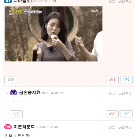
디아블로1
25-03-18 08:58
신고
|
공감 확인
답글
5
0
금손송지효
25-03-18 09:36
신고
|
공감 확인
ㅋㅋㅋㅋㅋㅋ
답글
0
0
미분적분학
25-03-18 08:58
신고
|
공감 확인
예쁘네 연진아