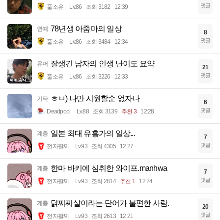
댓글
풀소유
Lv.86
조회 3182
12:39
78년생 아줌마의 일상
연예
8
댓글
풀소유
Lv.86
조회 3484
12:34
잘생긴 남자의 인생 난이도 요약
유머
21
댓글
풀소유
Lv.86
조회 3226
12:33
ㅎㅂ) 나만 시원할순 없자나
기타
6
댓글
Deadpool
Lv.88
조회 3139
추천 3
12:28
일본 최대 유흥가의 일상...
계층
7
댓글
전자팔찌
Lv.93
조회 4305
12:27
한마 바키에 심취한 와이프.manhwa
계층
7
댓글
전자팔찌
Lv.93
조회 2814
추천 1
12:24
닭찌찌살이라는 단어가 불편한 사람.
계층
20
댓글
전자팔찌
Lv.93
조회 2613
12:21