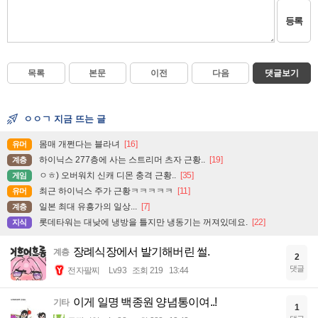
등록
목록
본문
이전
다음
댓글보기
ㅇㅇㄱ 지금 뜨는 글
몸매 개쩐다는 블라녀
[16]
유머
하이닉스 277층에 사는 스트리머 츠자 근황..
[19]
계층
ㅇㅎ) 오버워치 신캐 디몬 충격 근황..
[35]
게임
최근 하이닉스 주가 근황ㅋㅋㅋㅋㅋ
[11]
유머
일본 최대 유흥가의 일상...
[7]
계층
롯데타워는 대낮에 냉방을 틀지만 냉동기는 꺼져있데요.
[22]
지식
장례식장에서 발기해버린 썰.
계층
2
댓글
전자팔찌
Lv.93
조회 219
13:44
이게 일명 백종원 양념통이여..!
기타
1