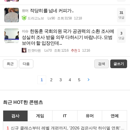
적당히를 넘네 커피가..
유머
31
댓글
드라고노브
Lv.90
조회 3158
12:18
한동훈 국회의원 국가 공권력의 소환 조사에
이슈
3
성실히 조사 받을 의무 다하시기 바랍니다. 모범
댓글
보여야 할 입장인데...
진겟타원
Lv.70
조회 1216
추천 1
12:16
최근
다음
검색
글쓰기
1
2
3
4
5
최근 HOT한 콘텐츠
검사
게임
IT
유머
연예
1
신규 클래스부터 레벨 개편까지, '2026 검은사막 하이델 연회' 총정리