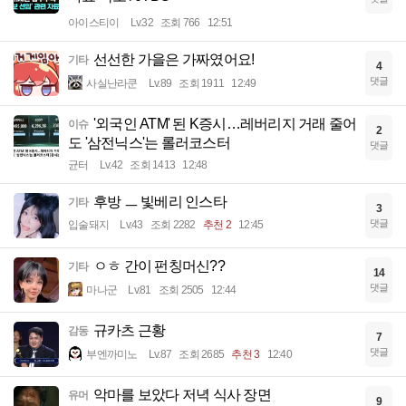
아이스티이
Lv.32
조회 766
12:51
선선한 가을은 가짜였어요!
기타
4
댓글
사실난라쿤
Lv.89
조회 1911
12:49
'외국인 ATM' 된 K증시…레버리지 거래 줄어
이슈
2
도 '삼전닉스'는 롤러코스터
댓글
균터
Lv.42
조회 1413
12:48
후방 ㅡ 빛베리 인스타
기타
3
댓글
입술돼지
Lv.43
조회 2282
추천 2
12:45
ㅇㅎ 간이 펀칭머신??
기타
14
댓글
마나군
Lv.81
조회 2505
12:44
규카츠 근황
감동
7
댓글
부엔까미노
Lv.87
조회 2685
추천 3
12:40
악마를 보았다 저녁 식사 장면
유머
9