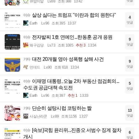
댓글
큐땁이알
Lv.88
조회 388
13:42
살상 싫다는 트럼프 "이란과 합의 원한다"
이슈
4
댓글
Earth
Lv.96
조회 395
13:37
전자발찌 1호 연예인...한동훈 공개 응원
이슈
9
댓글
왜구김당
Lv.73
조회 1085
추천 3
13:34
대전 20개월 영아 성폭행 살해 사건
기타
9
댓글
언데드
Lv.90
조회 618
13:34
이재명 대통령, 오늘 2차 부동산 점검회의...
이슈
5
수도권 공급대책 속도전
댓글
Earth
Lv.96
조회 397
추천 1
13:33
단순히 설탕시럽 코팅하는 짤
기타
13
댓글
사실난라쿤
Lv.89
조회 1156
13:27
[속보]국힘 윤리위...진종오 서범수 징계 절차
이슈
6
개시
댓글