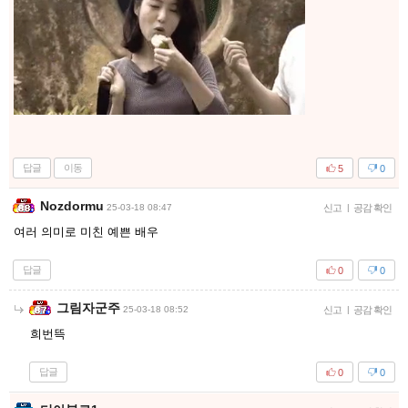
답글
이동
5
0
Nozdormu
25-03-18 08:47
신고
|
공감 확인
여러 의미로 미친 예쁜 배우
답글
0
0
그림자군주
25-03-18 08:52
신고
|
공감 확인
희번뜩
답글
0
0