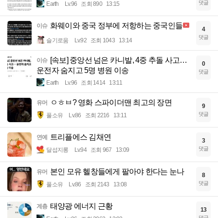
댓글
Earth
Lv.96
조회 890
13:15
화웨이와 중국 정부에 저항하는 중국인들
이슈
4
댓글
슬기로움
Lv.92
조회 1043
13:14
[속보] 중앙선 넘은 카니발, 4중 추돌 사고…
이슈
0
운전자 숨지고 5명 병원 이송
댓글
Earth
Lv.96
조회 1414
13:11
ㅇㅎㅂ? 영화 스파이더맨 최고의 장면
유머
9
댓글
풀소유
Lv.86
조회 2216
13:11
트리플에스 김채연
연예
3
댓글
달섭지롱
Lv.94
조회 967
13:09
본인 모유 헬창들에게 팔아야 한다는 눈나
유머
8
댓글
풀소유
Lv.86
조회 2143
13:08
태양광 에너지 근황
계층
13
댓글