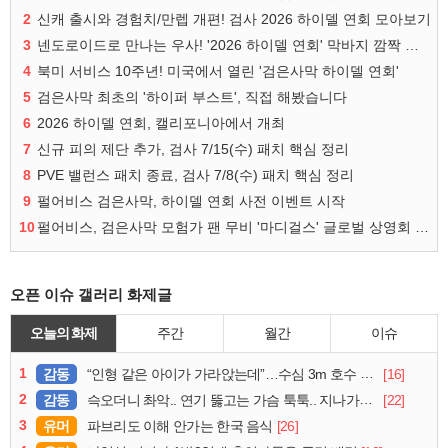
2
신캐 출시와 경험치/만렙 개편! 검사 2026 하이델 연회 모아보기
3
넨도로이드로 만나는 우사! '2026 하이델 연회' 막바지 깜짝 공개
4
북미 서비스 10주년! 미국에서 열린 '검은사막 하이델 연회'
5
검은사막 최초의 '하이퍼 부스트', 직접 해봤습니다
6
2026 하이델 연회, 캘리포니아에서 개최
7
신규 피의 제단 추가, 검사 7/15(수) 패치 핵심 정리
8
PVE 밸런스 패치 종료, 검사 7/8(수) 패치 핵심 정리
9
펄어비스 검은사막, 하이델 연회 사전 이벤트 시작
10
펄어비스, 검은사막 모험가 팬 무비 '마디걸스' 글로벌 상영회 개최
오픈 이슈 갤러리 화제글
오늘의 화제
주간
월간
이슈
1
감동
[16]
“인형 같은 아이가 가라앉는데”…수심 3m 호수 뛰어든 60대 의인
2
감동
[22]
슥오더니 촤악.. 연기 뚫고는 가슴 툭툭.. 지나가던 아재의 정체
3
유머
[26]
파브리도 이해 안가는 한국 음식