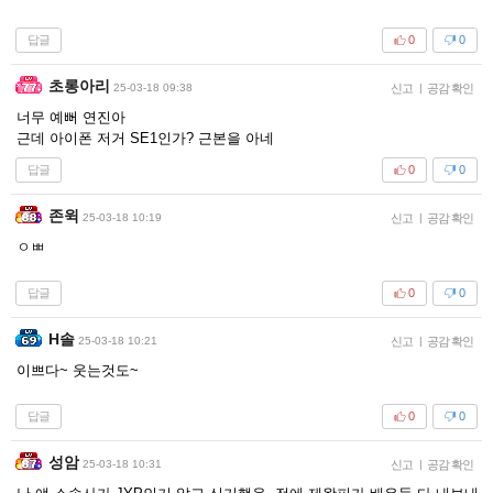
답글
0
0
초롱아리
25-03-18 09:38
신고
|
공감 확인
너무 예뻐 연진아
근데 아이폰 저거 SE1인가? 근본을 아네
답글
0
0
존윅
25-03-18 10:19
신고
|
공감 확인
ㅇㅃ
답글
0
0
H솔
25-03-18 10:21
신고
|
공감 확인
이쁘다~ 웃는것도~
답글
0
0
성암
25-03-18 10:31
신고
|
공감 확인