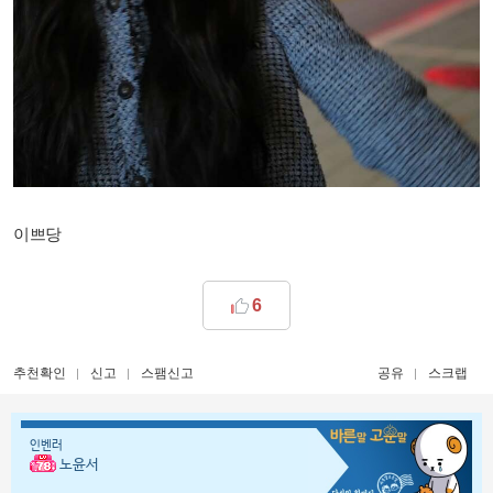
이쁘당
6
추천확인
신고
스팸신고
공유
스크랩
인벤러
노윤서