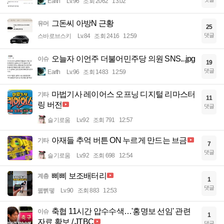
Earth
Lv.96
조회 2062
13:02
그돈씨 아방N 근황
유머
25
댓글
스바로브스키
Lv.84
조회 2416
12:59
오늘자 이언주 더불어민주당 의원 SNS...jpg
이슈
19
댓글
Earth
Lv.96
조회 1483
12:59
마법기사 레이어스 오프닝 디지털 리마스터
기타
11
링 버전
댓글
슬기로움
Lv.92
조회 791
12:57
아재들 추억 버튼 ON 누르게 만드는 브금
기타
7
댓글
슬기로움
Lv.92
조회 698
12:54
삐삐 보조배터리
계층
1
댓글
꿻뻵뗗
Lv.90
조회 883
12:53
축협 11시간 압수수색…'홍명보 선임' 관련
이슈
1
자료 확보 / JTBC
댓글