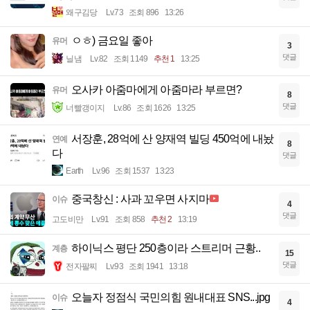
왜구김당
Lv.73
조회 896
13:26
ㅇㅎ) 금요일 좋아
유머
3
댓글
닐냄
Lv.82
조회 1149
추천 1
13:25
오사카 아줌마에게 아줌마라 부르면?
유머
8
댓글
너빨갱이지
Lv.86
조회 1626
13:25
서장훈, 28억에 산 양재역 빌딩 450억에 내놨
연예
8
다
댓글
Earth
Lv.96
조회 1537
13:23
중국창신 : 사과 꼬우면 사지마
이슈
4
댓글
고도비만
Lv.91
조회 858
추천 2
13:19
하이닉스 평단 250층이라 스트리머 근황..
계층
15
댓글
전자팔찌
Lv.93
조회 1941
13:18
오늘자 정점식 국민의힘 원내대표 SNS...jpg
이슈
4