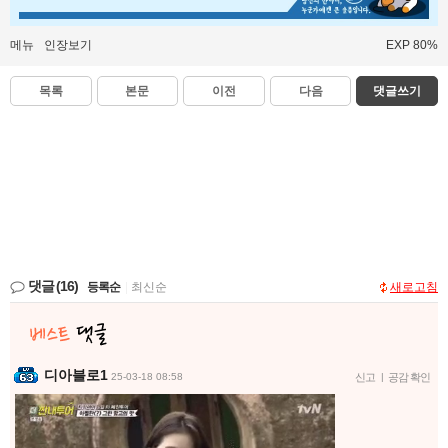
메뉴
인장보기
EXP 80%
목록
본문
이전
다음
댓글쓰기
댓글
(16)
등록순
|
최신순
새로고침
디아블로1
25-03-18 08:58
신고
|
공감 확인