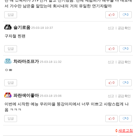
난 얘 소속사가 JYP인거 알고 신기했음. 전에 제왑피가 배우들 다 내보내
서 가수만 남은줄 알았는데 회사내의 거의 유일한 연기자랄까
답글
0
0
슬기로움
25-03-18 10:37
신고
|
공감 확인
구자철 찐팬
답글
0
0
차라마조프가
25-03-18 11:32
신고
|
공감 확인
ㅇㅃ
답글
0
0
파란색이좋아
25-03-18 15:06
신고
|
공감 확인
이번에 시작한 예능 우리마을 똥강아지에서 너무 이쁘고 사랑스럽게 나
옴 ㅋㅋㅋ
답글
0
0
새로고침