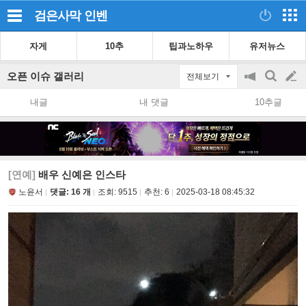
검은사막
인벤
자게
10추
팁과노하우
유저뉴스
오픈 이슈 갤러리
전체보기
공
검
글
지
색
내글
내 댓글
10추글
on/off
쓰
기
[연예]
배우 신예은 인스타
노윤서
댓글: 16 개
조회:
9515
추천:
6
2025-03-18 08:45:32