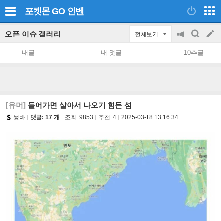
포켓몬 GO
인벤
오픈 이슈 갤러리
전체보기
공
검
글
지
색
내글
내 댓글
10추글
on/off
쓰
기
[유머]
들어가면 살아서 나오기 힘든 섬
썽바
댓글: 17 개
조회:
9853
추천:
4
2025-03-18 13:16:34