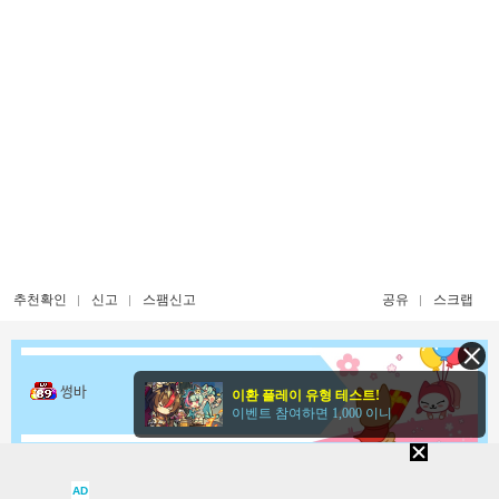
추천확인
신고
스팸신고
공유
스크랩
썽바
이환 플레이 유형 테스트!
이벤트 참여하면 1,000 이니
메뉴
인장보기
EXP 15%
AD