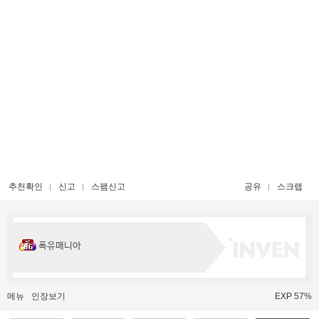
추천확인
신고
스팸신고
공유
스크랩
폭유매니아
메뉴
인장보기
EXP 57%