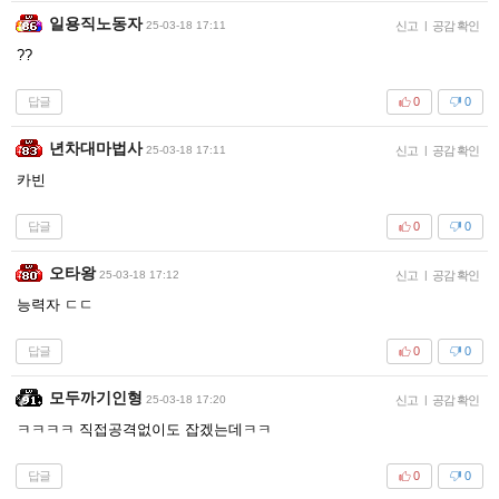
일용직노동자
25-03-18 17:11
신고
|
공감 확인
??
답글
0
0
년차대마법사
25-03-18 17:11
신고
|
공감 확인
카빈
답글
0
0
오타왕
25-03-18 17:12
신고
|
공감 확인
능력자 ㄷㄷ
답글
0
0
모두까기인형
25-03-18 17:20
신고
|
공감 확인
ㅋㅋㅋㅋ 직접공격없이도 잡겠는데ㅋㅋ
답글
0
0