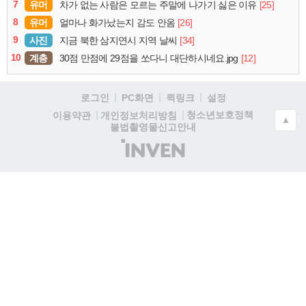
7
유머
[25]
차가 없는 사람은 모르는 주말에 나가기 싫은 이유
8
유머
[26]
얼마나 화가났는지 감도 안옴
9
사진
[34]
지금 북한 삼지연시 지역 날씨
10
계층
[12]
30점 만점에 29점을 쏘다니 대단하시네요.jpg
로그인
PC화면
퀵링크
설정
청소년보호정책
이용약관
개인정보처리방침
▲
불법촬영물신고안내
(주)
인
벤