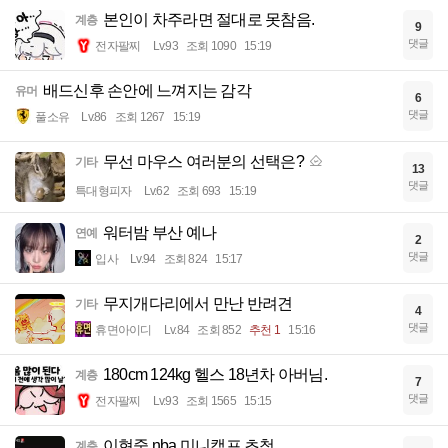
본인이 차주라면 절대로 못참음.
계층
9
댓글
전자팔찌
Lv.93
조회 1090
15:19
배드신후 손안에 느껴지는 감각
유머
6
댓글
풀소유
Lv.86
조회 1267
15:19
무선 마우스 여러분의 선택은?
기타
13
댓글
특대형피자
Lv.62
조회 693
15:19
워터밤 부산 예나
연예
2
댓글
입사
Lv.94
조회 824
15:17
무지개다리에서 만난 반려견
기타
4
댓글
휴면아이디
Lv.84
조회 852
추천 1
15:16
180cm 124kg 헬스 18년차 아버님.
계층
7
댓글
전자팔찌
Lv.93
조회 1565
15:15
이현중 nba 미니캠프 초청
계층