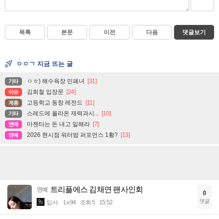
목록
본문
이전
다음
댓글보기
ㅇㅇㄱ 지금 뜨는 글
ㅇㅎ) 해수욕장 민폐녀
[31]
기타
김희철 입장문
[24]
이슈
고등학교 동창 레전드
[11]
계층
스레드에 올라온 재력과시...
[10]
기타
마젠타는 돈 내고 일해라
[7]
연예
2026 현시점 워터밤 퍼포먼스 1황?
[13]
연예
트리플에스 김채연 팬사인회
연예
0
댓글
입사
Lv.94
조회 5
15:52