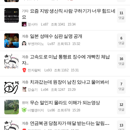
요즘 지방 생산직 사람 구하기가 너무 힘드네
기타
11
요
댓글
옆사마
Lv.87
조회 1041
15:34
일본 성매수 심판 실명 공개
계층
6
댓글
부엔까미노
Lv.87
조회 913
15:32
고속도로 미납 통행료 징수에 개빡친 체납
계층
16
자..
댓글
전자팔찌
Lv.93
조회 1162
15:31
치과갔는데 원장이 남친 있냐고 물어봐서
계층
7
댓글
강슬기
Lv.94
조회 1247
15:29
무슨 말인지 몰라도 이해가 되는영상
유머
12
댓글
너빨갱이지
Lv.86
조회 878
15:28
연금복권 당첨자가 매달 받는다는 알림.....
계층
13
댓글