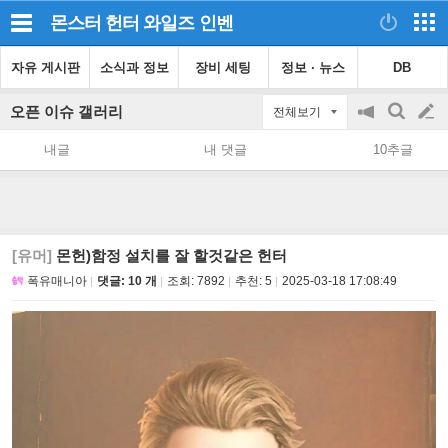
몬스터 헌터 와일즈
인벤
자유 게시판
소식과 정보
장비 세팅
정보 · 뉴스
DB
오픈 이슈 갤러리
전체보기
공
검
글
지
색
내글
내 댓글
10추글
on/off
쓰
기
[유머]
몬헌)함정 설치를 잘 할것같은 헌터
폭유매니아
댓글: 10 개
조회:
7892
추천:
5
2025-03-18 17:08:49