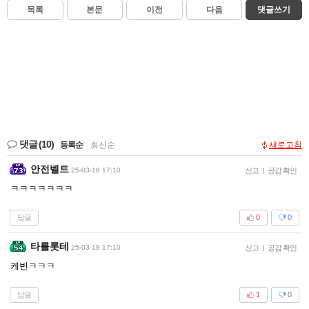
목록
본문
이전
다음
댓글쓰기
댓글
(10)
등록순
|
최신순
새로고침
안전벨트
25-03-18 17:10
신고
|
공감 확인
ㅋㅋㅋㅋㅋㅋㅋ
답글
0
0
타를롯테
25-03-18 17:10
신고
|
공감 확인
케빈ㅋㅋㅋ
답글
1
0