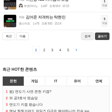
1
댓글
부엔까미노
Lv.87
조회 610
15:15
김어준 저격하는 탁현민
이슈
5
댓글
원스타조
Lv.75
조회 933
15:14
최근
다음
검색
글쓰기
1
2
3
4
5
최근 HOT한 콘텐츠
몬헌
게임
IT
유머
연예
1
펌) 면도기 사면 몬헌 키캡?
2
와 공3호석 떴슴당
3
면도기 키캡 왔습니다
4
맨날 찡찡거려도 와일즈 G급은 해야하니까 접속 jpg