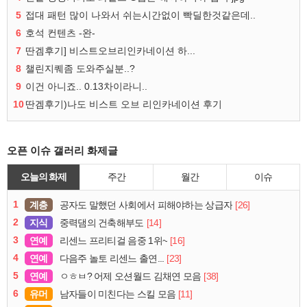
5
접대 패턴 많이 나와서 쉬는시간없이 빡딜한것같은데..
6
호석 컨텐츠 -완-
7
딴겜후기] 비스트오브리인카네이션 하...
8
챌린지퀘좀 도와주실분..?
9
이건 아니죠.. 0.13차이라니..
10
딴겜후기)나도 비스트 오브 리인카네이션 후기
오픈 이슈 갤러리 화제글
오늘의 화제
주간
월간
이슈
1
계층
[26]
공자도 말했던 사회에서 피해야하는 상급자
2
지식
[14]
중력댐의 건축해부도
3
연예
[16]
리센느 프리티걸 음중 1위~
4
연예
[23]
다음주 놀토 리센느 출연...
5
연예
[38]
ㅇㅎㅂ? 어제 오션월드 김채연 모음
6
유머
[11]
남자들이 미친다는 스킬 모음