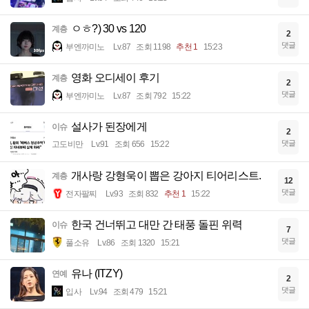
ㅇㅎ?) 30 vs 120
계층
2
댓글
부엔까미노
Lv.87
조회 1198
추천 1
15:23
영화 오디세이 후기
계층
2
댓글
부엔까미노
Lv.87
조회 792
15:22
설사가 된장에게
이슈
2
댓글
고도비만
Lv.91
조회 656
15:22
개사랑 강형욱이 뽑은 강아지 티어리스트.
계층
12
댓글
전자팔찌
Lv.93
조회 832
추천 1
15:22
한국 건너뛰고 대만 간 태풍 돌핀 위력
이슈
7
댓글
풀소유
Lv.86
조회 1320
15:21
유나 (ITZY)
연예
2
댓글
입사
Lv.94
조회 479
15:21