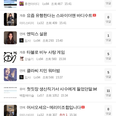
댓글
휴면아이디
Lv.84
조회 467
15:41
요즘 유행한다는 스파이더맨 바디수트
계층
0
댓글
아이스티이
Lv.32
조회 409
15:41
엔믹스 설윤
연예
1
댓글
입사
Lv.94
조회 293
15:40
타블로 비누 사탕 게임
계층
5
댓글
강슬기
Lv.94
조회 560
15:38
클라씨 지민 워터밤
연예
5
댓글
입사
Lv.94
조회 566
15:37
첫짓장 생산직가서 사수에게 들었던말.txt
유머
11
댓글
백합에이슬
Lv.57
조회 1052
15:34
어서오세요~ 메리미조합입니다
연예
0
댓글
아이스티이
Lv.32
조회 307
추천 1
15:34