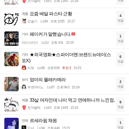
전자팔찌
Lv.93
조회 1340
15:28
요즘 배달 파스타 근황
계층
4
댓글
강슬기
Lv.94
조회 1035
15:27
페이커가 말했습니다.
기타
1
댓글
아이스티이
Lv.32
조회 431
15:25
★외국영화★스파이더맨:브랜드뉴데이(스
기타
6
포X)
댓글
리뷰
Lv.86
조회 656
추천 3
15:25
엄마의 몰래카메라
유머
2
댓글
부엔까미노
Lv.87
조회 943
15:24
33살 여자인데 나이 먹고 연애하니까 느낀점.
계층
9
댓글
전자팔찌
Lv.93
조회 1449
15:24
르세라핌 채원
연예
1
댓글
입사
Lv.94
조회 446
15:23