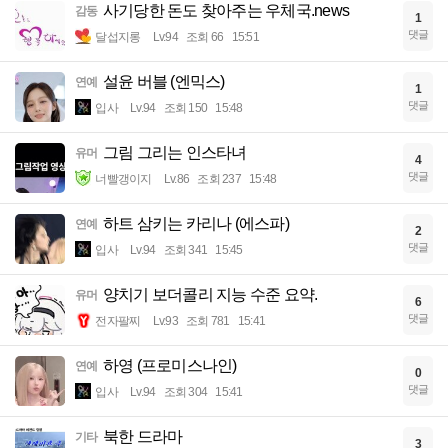
사기당한 돈도 찾아주는 우체국.news
감동
1
댓글
달섭지롱
Lv.94
조회 66
15:51
설윤 버블 (엔믹스)
연예
1
댓글
입사
Lv.94
조회 150
15:48
그림 그리는 인스타녀
유머
4
댓글
너빨갱이지
Lv.86
조회 237
15:48
하트 삼키는 카리나 (에스파)
연예
2
댓글
입사
Lv.94
조회 341
15:45
양치기 보더콜리 지능 수준 요약.
유머
6
댓글
전자팔찌
Lv.93
조회 781
15:41
하영 (프로미스나인)
연예
0
댓글
입사
Lv.94
조회 304
15:41
북한 드라마
기타
3