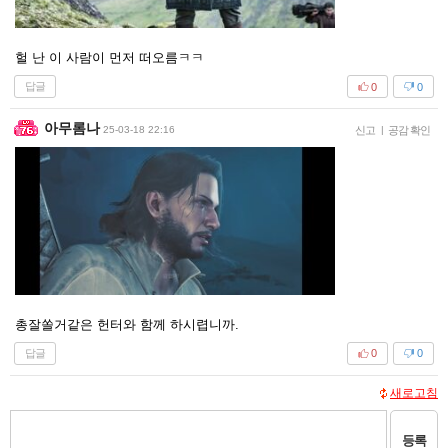
헐 난 이 사람이 먼저 떠오름ㅋㅋ
답글
0
0
아무롬나
25-03-18 22:16
신고
|
공감 확인
총잘쏠거같은 헌터와 함께 하시렵니까.
답글
0
0
새로고침
등록