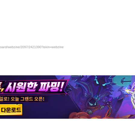
/board/webzine/2097/2421390?iskin=webzine