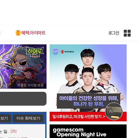
혜택.아이마트
로그인
인
벤
전
체
사
이
트
맵
제보기
이슈 화제보기
인
 일.
[25]
벤
배