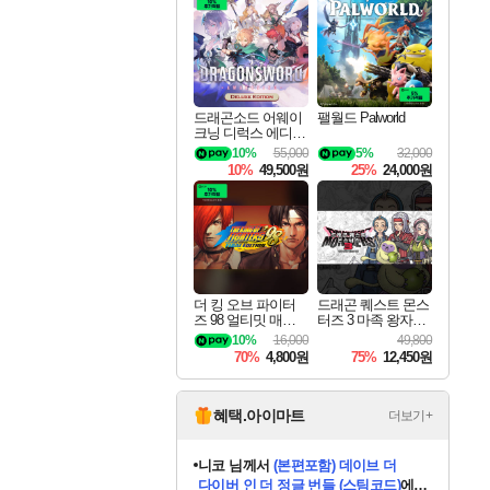
최대 90% 할인가를 만나보세요!
네이버혜택과 함께 만나보세요!
50%할인&추가 적립까지!
이니&베니 혜택까지!
네이버 혜택가와 함께 예약하세요!
할인&네이버혜택으로 만나보세요!
네이버페이 혜택과 만나보세요!
40주년 프로모션으로 만나보세요!
할인가에 만나보세요!
일부 에디션 상시 할인!
혜택으로 예약 판매 중
편안하게 충전하세요
드래곤소드 어웨이
팰월드 Palworld
크닝 디럭스 에디션
DragonSword Awake
10%
55,000
5%
32,000
ning Deluxe Edition
10%
49,500원
25%
24,000원
더 킹 오브 파이터
드래곤 퀘스트 몬스
즈 98 얼티밋 매치
터즈 3 마족 왕자와
파이널 에디션 THE
엘프의 여행 Dragon
10%
16,000
49,800
KING OF FIGHTER
Quest Monsters The
70%
4,800원
75%
12,450원
S 98 ULTIMATE MA
Dark Prince
TCH FINAL EDITIO
N
혜택.아이마트
더보기+
니코
님께서
(본편포함) 데이브 더
다이버 인 더 정글 번들 (스팀코드)
에