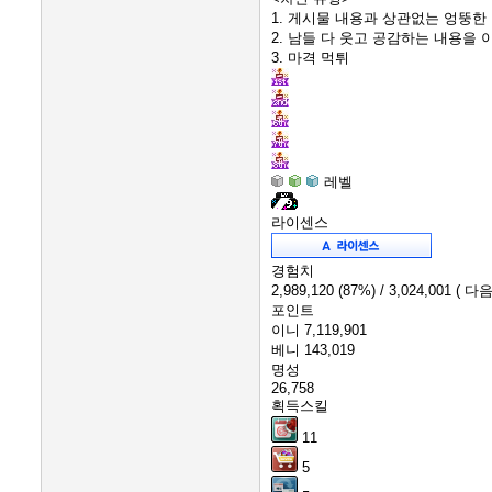
1. 게시물 내용과 상관없는 엉뚱한
2. 남들 다 웃고 공감하는 내용을
3. 마격 먹튀
레벨
라이센스
경험치
2,989,120
(87%)
/ 3,024,001
( 다음
포인트
이니
7,119,901
베니
143,019
명성
26,758
획득스킬
11
5