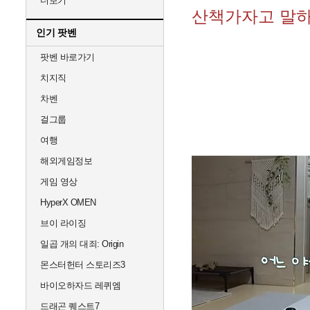
더보기
산책가자고 말하
인기 팟벤
팟벤 바로가기
치지직
차벤
걸그룹
여행
해외게임정보
게임 영상
HyperX OMEN
브이 라이징
일곱 개의 대죄: Origin
몬스터헌터 스토리즈3
바이오하자드 레퀴엠
드래곤 퀘스트7