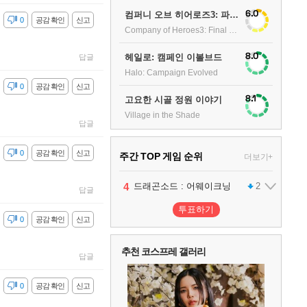
6.0
컴퍼니 오브 히어로즈3: 파이널 스탠드
감
0
공감 확인
신고
Company of Heroes3: Final stand
8.0
헤일로: 캠페인 이볼브드
답글
Halo: Campaign Evolved
감
0
공감 확인
신고
8.1
고요한 시골 정원 이야기
Village in the Shade
답글
감
0
공감 확인
신고
주간 TOP 게임 순위
더보기+
1
2
3
4
팰월드
프로야구스피리츠2026
드래곤소드 : 어웨이크닝
어쌔신 크리드: 블랙 플래그 리싱크드
1
2
2
답글
투표하기
감
0
공감 확인
신고
5
블라인드 삼국
1
추천 코스프레 갤러리
답글
6
그랑블루 판타지 리링크 - 엔드리스 라그나로크
1
감
0
공감 확인
신고