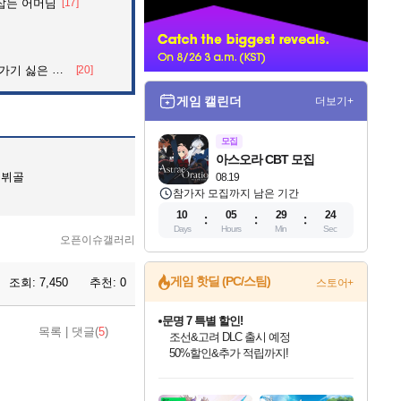
잡는 어머님
[17]
너
 싫은 이유
[20]
게임 캘린더
더보기+
모집
아스오라 CBT 모집
데뷔골
08.19
참가자 모집까지 남은 기간
10
05
29
23
Days
Hours
Min
Sec
오픈이슈갤러리
게임 핫딜 (PC/스팀)
조회:
7,450
추천:
0
스토어+
마블 투혼 파이팅 소울즈 정식출시!
목록
|
댓글(
5
)
마블 히어로 총 출동&화려한 격투!
네이버 포인트 혜택까지!
인벤게임즈 8월 특별 할인!
드래곤소드: 어웨이크닝 입점!
문명 7 특별 할인!
귀무자: 검의 길 예약 판매 중!
비스트 오브 리인카네이션 정식 출시!
커세어 코브 출시 기념 할인!
더 렐릭 퍼스트 가디언 정식 출시
베데스다 40주년 기념 할인 중!
캡콤 프렌차이즈 할인 진행 중!
캡콤 일부 상품 상시 할인
스타워즈 은하계 레이서
로블록스 기프트 카드 공식 입점
인기 퍼블리셔 모음!
스팀으로 만나는 드래곤소드!
조선&고려 DLC 출시 예정
10% 할인과
게임프릭 신작 IP
해적'섬'을 발전시키자!
설화x하드코어 액션!
베데스다의 명작들을
몬헌, 바하 등 인기 IP를
몬헌 와일즈 & 드래곤즈 도그마2
인벤게임즈에서 10% 추가 적립
Robux를 가장 안전하고