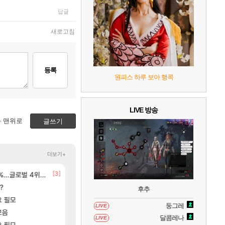
7
리듬 천국 미라클 스타즈
2
답글
8
헤일로: 캠페인 이볼브드
2
새로고침
9
캡틴 츠바사 2 월드 파이터즈
등록
원피스 하루 보아 행콕
10
레고 배트맨: 레거시 오브 더 다크 나이트
LIVE 방송
맨위로
글쓰기
더보기+
[3]
[14
글로벌 4위로 부상
선녀바위해수욕장
애초에 홀딩저가가 짜치는게 이거임 ㅋㅋ
여행
로아
[146]
[59]
?
들 ㅋㅋㅋ
8월 28일 넷플릭스에서 예고편 공개 예정
ㅇㅂ ) 재밌게 까네
GTA6
메이플
후추
[1]
요 필모
아반테 2.0 자연흡기?
아이템매니아에 골드팔아 월 2천만원 넘게 버는 인간 
차벤
와우
둥그레
LIVE
[20]
모음
모든 엘리트 골렘 위치 공략 (30개) - 방랑
아이온2 글로벌서버 해외 유저 반응
비스트
아이온2
달콤레나
LIVE
[10]
요 필모
모든 바우에라 업그레이드 아이템 획득 위치 공략 
이 맛에 주말던전 돔
비스트
리니지M