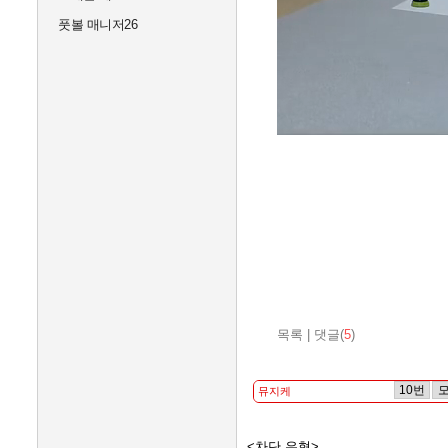
풋볼 매니저26
목록
|
댓글(
5
)
10번
<차단 유형>