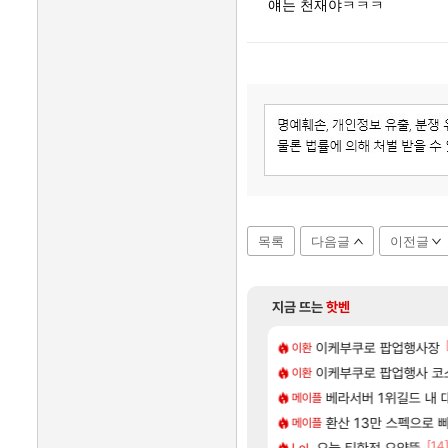
얘는 천재야ㅋㅋㅋ
목록
다음글
이전글
지금 뜨는
핫벤
[140]
욕장
가가 짜치는게 이거임 ㅋㅋ
이케부쿠로 팝업행사장
카가미하라 하루 성우
아스오라
이환
[59]
 넷플릭스에서 예고편 공개 예정
게 까네
이케부쿠로 팝업행사 코
모든 요리/작물 책 획득 위치
비스트
이환
[1]
[8]
자연흡기?
골드팔아 월 2천만원 넘게 버는 인간 있던데
무한대 아난타 유출과 
베라서버 1위길드 내 
섭컬겜
메이플
[20]
골렘 위치 공략 (30개) - 방랑 결투가
글로벌서버 해외 유저 반응
라스트 에포크 시즌5 - 
환산 13만 스펙으로 삐져서 
PV
메이플
[10]
[14
 업그레이드 아이템 획득 위치 공략 (89개)
주말던전 돔
오늘 티한전 요약뜸
‘GTA 6’ 예판 흥행…
해외겜
LoL