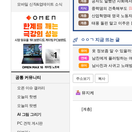
공자도 말했던 사회에서
계층
모바일 신작&업데이트 소식
중력댐의 건축해부도
[1
지식
산업혁명때 영국 노동자
계층
태풍 돌핀 말고 이주은
계층
ㅇㅇㄱ 지금 뜨는 글
옷 정보좀 알 수 있을까
유머
남친에게 플러팅하는 
연예
남사친과 사귀고 노래
유머
공통 커뮤니티
주소보기
복사
오픈 이슈 갤러리
뮤지케
오늘의 핫벤
오늘의 팟벤
[계층]
AI 그림 그리기
PC 견적 게시판