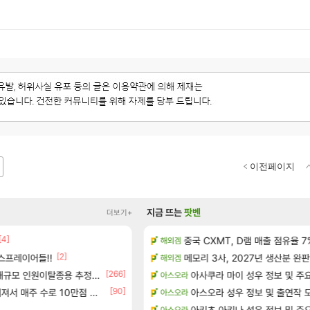
이전페이지
지금 뜨는
팟벤
더보기+
[4]
[17]
 정보 및 주요 필모
중국 CXMT, D램 매출 점유율 7%…
오만9층 주긴주는군요?
해외겜
리니지M
[2]
스프레이어들!!
 공략 (36개) - 미식가 도전과제
메모리 3사, 2027년 생산분 완판
태극기 또 거꾸로 해놨네 미친것
해외겜
메이플
[266]
[29]
앞으로의 예상 (루머)
대규모 인원이탈종용 추정사건
t1 3세트 진 이유
아사쿠라 마이 성우 정보 및 주
아스오라
LoL
[90]
[23]
서리화신의 분노 티저
매주 수로 10만점 치고있으면 ㅋㅋ
아스오라 성우 정보 및 출연작 
와 와 와 이게 나에게도?
아스오라
리니지M
]
[173]
테이크투 “내부 예상 크게 넘어”
분내학개론
아키츠 아키나 성우 정보 및 주
아스오라
메이플