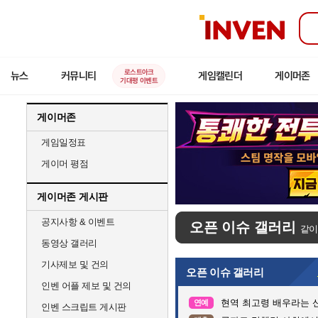
인
벤
로스트아크
뉴스
커뮤니티
게임캘린더
게이머존
기대평 이벤트
게이머존
게임일정표
게이머 평점
게이머존 게시판
공지사항 & 이벤트
오픈 이슈 갤러리
같이
동영상 갤러리
기사제보 및 건의
오픈 이슈 갤러리
인벤 어플 제보 및 건의
현역 최고령 배우라는 신
연예
인벤 스크립트 게시판