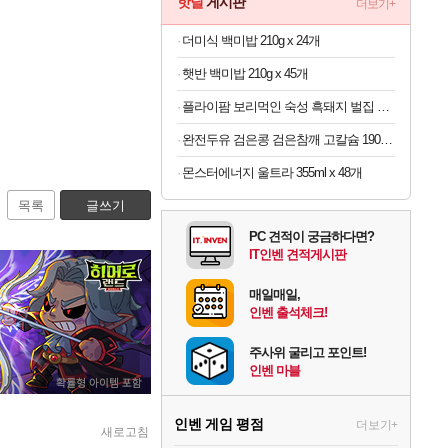
핫딜
게시판
더보기+
더미식 백미밥 210g x 24개
햇반 백미밥 210g x 45개
플라이팜 보리먹인 숙성 흑돼지 벌집 두툼 삼겹살 HACCP 2kg
완전두유 검은콩 검은참깨 고칼슘 190ml x 60개
몬스터에너지 울트라 355ml x 48개
목록
글쓰기
PC 견적이 궁금하다면?
IT인벤 견적게시판
매일매일,
인벤 출석체크!
주사위 굴리고 포인트!
인벤 마블
인벤 게임 평점
더보기+
새로고침