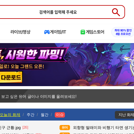
Submit
최대 90% 할인
라이브/영상
게이밍/IT
게임스토어
8월 프로모션
 보고 싶은 유머 글이나 이미지를 올려보세요!
오늘의 화제
주간
월간
이슈
지난 화
구 근황.jpg
[26]
외향형 딸래미와 비행기 타면 생기는
유머