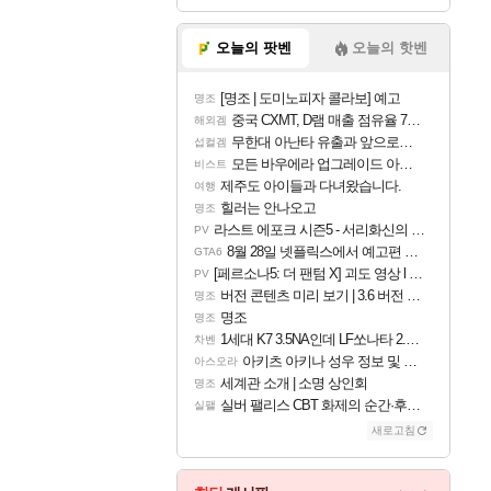
오늘의 팟벤
오늘의 핫벤
[명조 | 도미노피자 콜라보] 예고
명조
중국 CXMT, D램 매출 점유율 7%…글로벌 4위로 부상
해외겜
무한대 아난타 유출과 앞으로의 예상 (루머)
섭컬겜
모든 바우에라 업그레이드 아이템 획득 위치 공략 (89개)
비스트
제주도 아이들과 다녀왔습니다.
여행
힐러는 안나오고
명조
라스트 에포크 시즌5 - 서리화신의 분노 티저
PV
8월 28일 넷플릭스에서 예고편 공개 예정
GTA6
[페르소나5: 더 팬텀 X] 괴도 영상 l 타카마키 안·댄싱 스타
PV
버전 콘텐츠 미리 보기 | 3.6 버전 「신기루 속 등불 그림자, 속세에 깃든 검의 결심」이 8월 20일에 업데이트됩니다!
명조
명조
명조
1세대 K7 3.5NA인데 LF쏘나타 2.0NA 기변하면 유류비 절약이 얼마나 될까요..?
차벤
아키츠 아키나 성우 정보 및 주요 필모
아스오라
세계관 소개 | 소명 상인회
명조
실버 팰리스 CBT 화제의 순간·후기 모음
실팰
새로고침