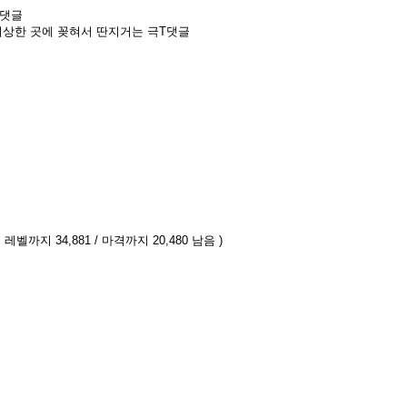
 댓글
 이상한 곳에 꽂혀서 딴지거는 극T댓글
 레벨까지 34,881 / 마격까지 20,480 남음 )