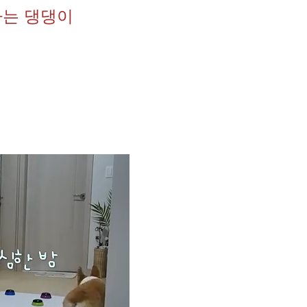
는 댕댕이