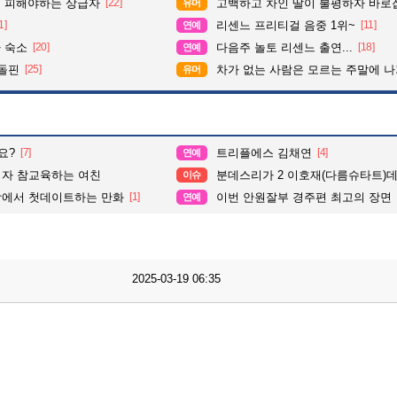
 피해야하는 상급자
[22]
고백하고 차인 딸이 불평하자 바로
유머
1]
리센느 프리티걸 음중 1위~
[11]
연예
 숙소
[20]
다음주 놀토 리센느 출연...
[18]
연예
 돌핀
[25]
차가 없는 사람은 모르는 주말에 나가기
유머
요?
[7]
트리플에스 김채연
[4]
연예
여자 참교육하는 여친
분데스리가 2 이호재(다름슈타트)
이슈
방에서 첫데이트하는 만화
[1]
이번 안원잘부 경주편 최고의 장면
연예
2025-03-19 06:35