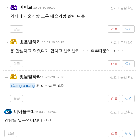
미미르
25-03-20 09:06
신고
|
공감 확인
와사비 매운거랑 고추 매운거랑 많이 다른ㄱ
답글
0
0
빛을발하라
25-03-20 09:35
신고
|
공감 확인
응 안심하고 먹였다가 맵다고 난리난리 ㅋㅋ 후추때문에 ㅋㅋㅋ
답글
0
0
빛을발하라
25-03-20 09:36
신고
|
공감 확인
@Jingiparang
튀김우동도 맵데..
답글
0
0
디아블로1
25-03-20 08:43
신고
|
공감 확인
강남도 일본인이자나 ㅋㅋ
답글
0
0