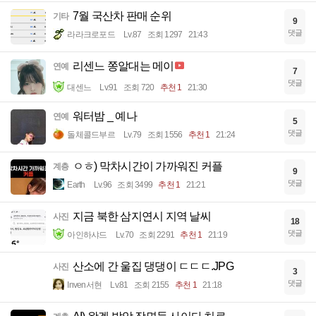
7월 국산차 판매 순위
기타
9
댓글
라라크로포드
Lv.87
조회 1297
21:43
리센느 쫑알대는 메이
연예
7
댓글
대센느
Lv.91
조회 720
추천 1
21:30
워터밤 _ 예나
연예
5
댓글
돌체콜드부르
Lv.79
조회 1556
추천 1
21:24
ㅇㅎ) 막차시간이 가까워진 커플
계층
9
댓글
Earth
Lv.96
조회 3499
추천 1
21:21
지금 북한 삼지연시 지역 날씨
사진
18
댓글
아인하샤드
Lv.70
조회 2291
추천 1
21:19
산소에 간 울집 댕댕이 ㄷㄷㄷ.JPG
사진
3
댓글
Inven서현
Lv.81
조회 2155
추천 1
21:18