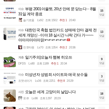
부평 2001아울렛, 20년 만에 문 닫는다··· 8월
이슈
15
31일 계약 종료
댓글
슬기로움
Lv.92
조회 1502
추천 1
20:40
대한민국 축협 법인카드 성매매 안마 결제 전
이슈
13
세계 개망신 - 이야 18 실시간 나락 간다 가~~~~
댓글
아아아아아아앍ㄺㄺㄺㄺㄺㄺ
진겟타원
Lv.70
조회 1354
추천 2
20:36
일기주의)오늘자 햄볶 히오쓰
계층
9
댓글
DFDS
Lv.80
조회 1189
추천 1
20:34
미성년자 성범죄 사이트와 애국 보수들
이슈
3
댓글
조졋네이거
Lv.36
조회 2251
추천 8
20:29
오늘은 세계 고양이의 날입니다
사진
18
댓글
읏큐
Lv.86
조회 1297
20:29