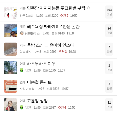
민주당 지지자분들 투표한번 부탁
이슈
103
댓글
하루5프로
Lv.50
조회 2290
추천 2
19:59
해수욕장 짜파게티 4만원 논란
계층
24
댓글
낭만블루스
Lv.91
조회 6140
19:58
후방 조심 ㅡ 윤예하 인스타
기타
7
댓글
입술돼지
Lv.43
조회 2595
추천 3
19:58
하츠투하츠 지우
연예
1
댓글
치킨
Lv.99
조회 1175
19:57
이승철 콘서트
연예
3
댓글
사십이불성
Lv.76
조회 1526
19:57
고윤정 성장
연예
11
댓글
치킨
Lv.99
조회 2687
추천 4
19:56