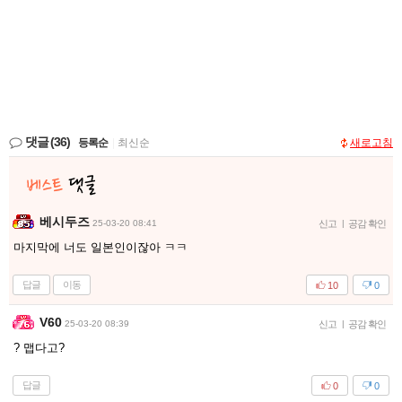
댓글
(36)
등록순
|
최신순
새로고침
베시두즈
25-03-20 08:41
신고
|
공감 확인
마지막에 너도 일본인이잖아 ㅋㅋ
답글
이동
10
0
V60
25-03-20 08:39
신고
|
공감 확인
? 맵다고?
답글
0
0