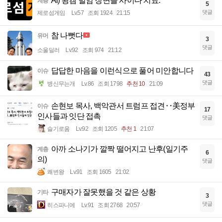
AI) 왕겜 발암 장면들 사이다 치료.
계층
5
댓글
제로섬게임
Lv.57
조회 1924
21:15
참 나뻣다
유머
3
댓글
소울딜러
Lv.92
조회 974
21:12
답답한 마음을 이런식으로 풀어 미안합니다
이슈
43
댓글
병신무는개
Lv.86
조회 1798
추천 10
21:09
손현보 목사, 백악관서 트럼프 접견‥美정부
이슈
17
인사들과 잇단 접촉
댓글
슬기로움
Lv.92
조회 1205
추천 1
21:07
아까 소나기가 깔짝 떨어지고 난후(일기주
계층
6
의)
댓글
쾌변왕
Lv.91
조회 1605
21:02
구매자가 잘못했을 것 같은 상황
기타
3
댓글
히스파니에
Lv.91
조회 2768
20:57