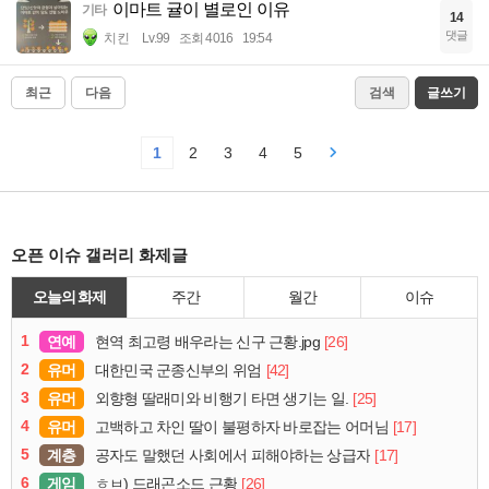
이마트 귤이 별로인 이유
기타
14
댓글
치킨
Lv.99
조회 4016
19:54
최근
다음
검색
글쓰기
1
2
3
4
5
오픈 이슈 갤러리 화제글
오늘의 화제
주간
월간
이슈
1
연예
[26]
현역 최고령 배우라는 신구 근황.jpg
2
유머
[42]
대한민국 군종신부의 위엄
3
유머
[25]
외향형 딸래미와 비행기 타면 생기는 일.
4
유머
[17]
고백하고 차인 딸이 불평하자 바로잡는 어머님
5
계층
[17]
공자도 말했던 사회에서 피해야하는 상급자
6
게임
[26]
ㅎㅂ) 드래곤소드 근황