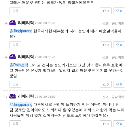
그래서 매운맛 견디는 정도가 많이 약할거에요ㅋㅋ
답글
0
0
리베리릭
25-03-20 08:46
신고
|
공감 확인
@Jingiparang
한국제외한 대부분의 나라 성인이 매끼 매운걸먹을까
요?
답글
0
0
리베리릭
25-03-20 08:48
신고
|
공감 확인
@Rain검객
그리고 견디는 정도라기보단 그냥 맛의 존재유무 표현이
고 한국인은 온갖게 맵다보니 일정치 밑의 매운맛은 인지를 못하는것
뿐임
답글
0
0
리베리릭
25-03-20 08:50
신고
|
공감 확인
@Jingiparang
다른예시로 우리야 느끼하게 먹는 식단이 아니니 튀
김 몇개만 집어먹어도 느끼하다 할 수있는데 매끼 느끼한거 먹는 나라
사람들이 튀김 몇개 집어먹은거 정도로 느끼하다 하겠어요?
답글
0
0