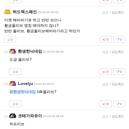
허드맥스페인
25-03-20 08:58
신고
|
공감 확인
이젠 해바라기유 하고 반반 섞으니
황금올리브 명칭 떼야하지 않나?
반반 올리브, 황금올리브해바라기라고 하던가
답글
0
0
환생한닉네임
25-03-20 08:59
신고
|
공감 확인
도금 올리브?
답글
0
0
Lovelyz
25-03-20 09:07
신고
|
공감 확인
@환생한닉네임
14k올리브?
답글
0
0
코테가와유이
25-03-20 09:09
신고
|
공감 확인
하프리브