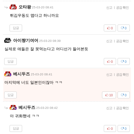
오타왕
25-03-20 08:41
신고
|
공감 확인
튀김우동도 맵다고 하니까요
답글
0
0
아이쨩기여어
25-03-20 08:39
신고
|
공감 확인
실제로 애들은 잘 못먹는다고 어디선가 들어본듯
답글
0
0
베시두즈
25-03-20 08:41
신고
|
공감 확인
마지막에 너도 일본인이잖아 ㅋㅋ
답글
10
0
베시두즈
25-03-20 08:42
신고
|
공감 확인
아 귀화했네 ㅋㅋ
답글
0
0