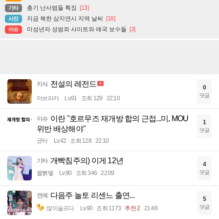
총기 난사범들 특징
[13]
기타
지금 북한 삼지연시 지역 날씨
[18]
사진
미성년자 성범죄 사이트와 애국 보수들
[3]
이슈
전설의 레전드
지식
0
댓글
아브라카
Lv.91
조회 129
22:10
이란 "호르무즈 재개방 합의 근접...미, MOU
이슈
1
위반 배상해야"
댓글
균터
Lv.42
조회 128
22:10
개빡침주의) 이게 12년
기타
4
댓글
꿻뻵뗗
Lv.90
조회 346
22:09
다음주 놀토 리센느 출연...
연예
5
댓글
많이슬프다
Lv.90
조회 1173
추천 2
21:48