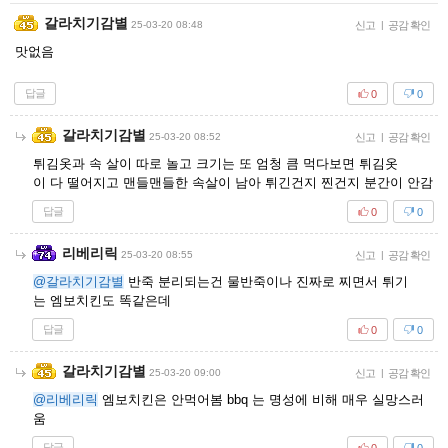
갈라치기감별
25-03-20 08:48
신고
|
공감 확인
맛없음
답글
0
0
갈라치기감별
25-03-20 08:52
신고
|
공감 확인
튀김옷과 속 살이 따로 놀고 크기는 또 엄청 큼 먹다보면 튀김옷
이 다 떨어지고 맨들맨들한 속살이 남아 튀긴건지 찐건지 분간이 안감
답글
0
0
리베리릭
25-03-20 08:55
신고
|
공감 확인
@갈라치기감별
반죽 분리되는건 물반죽이나 진짜로 찌면서 튀기
는 엠보치킨도 똑같은데
답글
0
0
갈라치기감별
25-03-20 09:00
신고
|
공감 확인
@리베리릭
엠보치킨은 안먹어봄 bbq 는 명성에 비해 매우 실망스러
움
답글
0
0