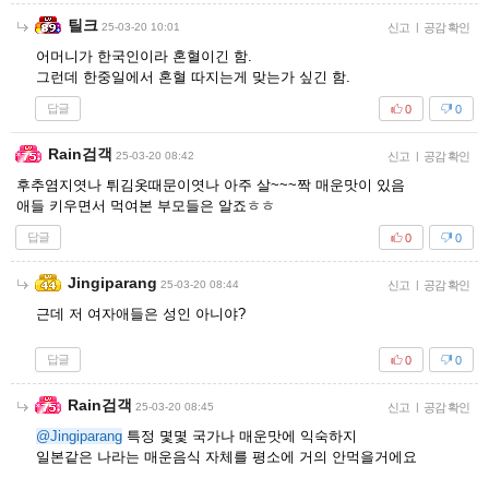
틸크
25-03-20 10:01
신고
|
공감 확인
어머니가 한국인이라 혼혈이긴 함.
그런데 한중일에서 혼혈 따지는게 맞는가 싶긴 함.
답글
0
0
Rain검객
25-03-20 08:42
신고
|
공감 확인
후추염지엿나 튀김옷때문이엿나 아주 살~~~짝 매운맛이 있음
애들 키우면서 먹여본 부모들은 알죠ㅎㅎ
답글
0
0
Jingiparang
25-03-20 08:44
신고
|
공감 확인
근데 저 여자애들은 성인 아니야?
답글
0
0
Rain검객
25-03-20 08:45
신고
|
공감 확인
@Jingiparang
특정 몇몇 국가나 매운맛에 익숙하지
일본같은 나라는 매운음식 자체를 평소에 거의 안먹을거에요