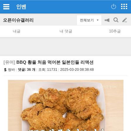
인벤
오픈이슈갤러리
전체보기
공
검
글
지
색
내글
내 댓글
10추글
on/off
쓰
기
[유머]
BBQ 황올 처음 먹어본 일본인들 리액션
썽바
댓글: 36 개
조회:
11731
2025-03-20 08:38:48