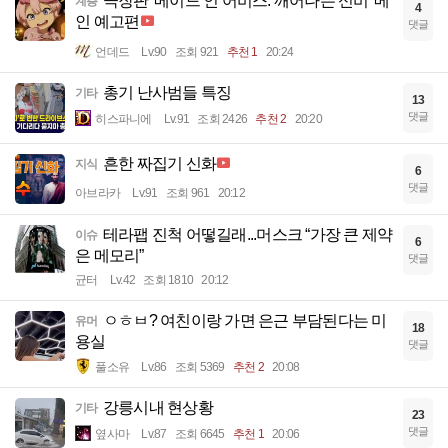
극장판 '메이드 인 어비스: 깨어나는 신비' 메
계층
4
인 예고편
댓글
언데드
Lv.90
조회 921
추천 1
20:24
총기 난사범들 특징
기타
13
댓글
히스파니에
Lv.91
조회 2426
추천 2
20:20
흔한 짜집기 신화
지식
6
댓글
아브라카
Lv.91
조회 961
20:12
테라팹 진척 어떻길래...머스크 “가장 큰 제약
이슈
6
은 메모리”
댓글
균터
Lv.42
조회 1810
20:12
ㅇㅎㅂ? 여친이랑 가면 은근 부담된다는 미
유머
18
용실
댓글
풀소유
Lv.86
조회 5369
추천 2
20:08
강릉시내 현상황
기타
23
댓글
옆사마
Lv.87
조회 6645
추천 1
20:06