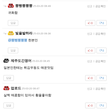
뿡빵뿡뿡뿡
25-03-20 08:49
신고
|
공감 확인
귀화함
답글
0
0
빛을발하라
25-03-20 09:36
신고
|
공감 확인
@뿡빵뿡뿡뿡
한본인
답글
0
0
제주도긴영어
25-03-20 08:45
신고
|
공감 확인
일본인한테는 튀김우동도 매운맛임
답글
0
0
업로드
25-03-20 08:47
신고
|
공감 확인
살짝 매콤함이 있어서 황올좋아함
답글
0
0