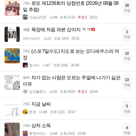
로또 제1236회차 당첨번호 (2026년 08월 08
기타
10
일 추첨)
댓글
사실난라쿤
Lv.89
조회 1516
추천 2
20:52
목장에 처음 와본 강아지 ㅋㅋ
계층
1
댓글
아이스티이
Lv.32
조회 1045
20:51
(스포?일수도) 지도로 보는 오디세우스의 여
기타
12
정
댓글
옆사마
Lv.87
조회 1591
20:49
차가 없는 사람은 모르는 주말에 나가기 싫은
유머
13
이유
댓글
낭만블루스
Lv.91
조회 2500
추천 2
20:49
지금 날씨
기타
5
댓글
문정
Lv.88
조회 1221
20:47
상처 소독
기타
4
댓글
휴면아이디
Lv.84
조회 1501
20:46