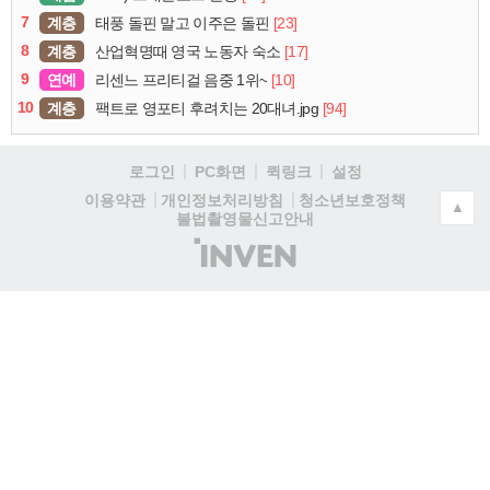
7
계층
[23]
태풍 돌핀 말고 이주은 돌핀
8
계층
[17]
산업혁명때 영국 노동자 숙소
9
연예
[10]
리센느 프리티걸 음중 1위~
10
계층
[94]
팩트로 영포티 후려치는 20대녀.jpg
로그인
PC화면
퀵링크
설정
청소년보호정책
이용약관
개인정보처리방침
▲
불법촬영물신고안내
(주)
인
벤