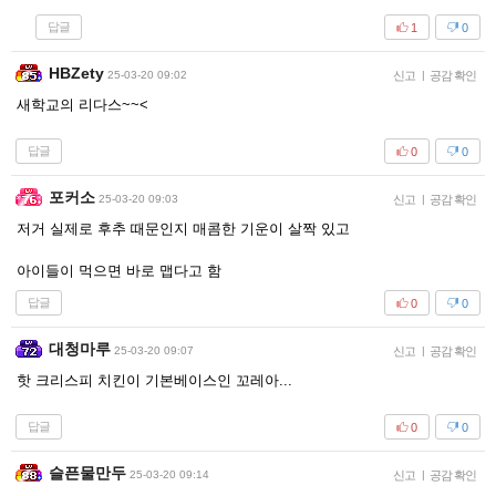
답글
1
0
HBZety
25-03-20 09:02
신고
|
공감 확인
새학교의 리다스~~<
답글
0
0
포커소
25-03-20 09:03
신고
|
공감 확인
저거 실제로 후추 때문인지 매콤한 기운이 살짝 있고
아이들이 먹으면 바로 맵다고 함
답글
0
0
대청마루
25-03-20 09:07
신고
|
공감 확인
핫 크리스피 치킨이 기본베이스인 꼬레아...
답글
0
0
슬픈물만두
25-03-20 09:14
신고
|
공감 확인