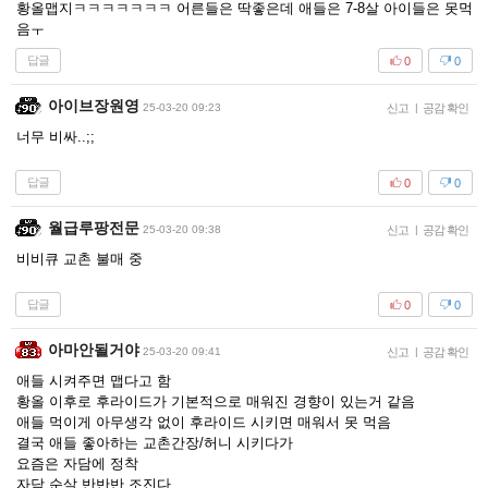
황올맵지ㅋㅋㅋㅋㅋㅋㅋ 어른들은 딱좋은데 애들은 7-8살 아이들은 못먹
음ㅜ
답글
0
0
아이브장원영
25-03-20 09:23
신고
|
공감 확인
너무 비싸..;;
답글
0
0
월급루팡전문
25-03-20 09:38
신고
|
공감 확인
비비큐 교촌 불매 중
답글
0
0
아마안될거야
25-03-20 09:41
신고
|
공감 확인
애들 시켜주면 맵다고 함
황올 이후로 후라이드가 기본적으로 매워진 경향이 있는거 같음
애들 먹이게 아무생각 없이 후라이드 시키면 매워서 못 먹음
결국 애들 좋아하는 교촌간장/허니 시키다가
요즘은 자담에 정착
자담 순살 반반반 조진다