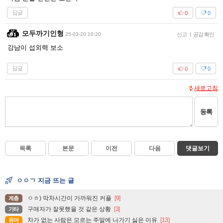
답글
0
0
모두까기인형
25-03-20 10:20
신고
|
공감 확인
강남이 섭외력 보소
답글
0
0
새로고침
등록
목록
본문
이전
다음
댓글보기
ㅇㅇㄱ 지금 뜨는 글
ㅇㅎ) 막차시간이 가까워진 커플
[9]
계층
구매자가 잘못했을 것 같은 상황
[3]
기타
차가 없는 사람은 모르는 주말에 나가기 싫은 이유
[13]
유머