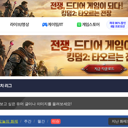
X
최대 90% 할인
라이브/영상
게이밍/IT
게임스토어
8월 프로모션
치 리그
 보고 싶은 유머 글이나 이미지를 올려보세요!
오늘의 화제
주간
월간
이슈
지난 화제