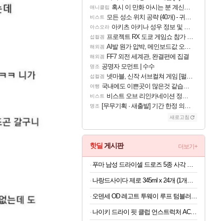
혹시 이 만화 아시는 분 계신가요
애니클립
모든 성소 위치 공략 (40개) - 귀환한 영혼 도전과제
비스트
아키츠 아키나 성우 정보 및 주요 필모
아스오라
프로젝트 RX 도쿄 게임쇼 참가 결정
섭컬겜
AI발 원가 압박, 메인보드값 오르나
해외겜
FF7 외전 세계관, 완결편에 집결
해외겜
공명자 모먼트 | 수수
명조
넷마블, 신작 서브컬쳐 게임 [펄 인 블루] 티저 사이트 오픈
섭컬겜
국내에도 이쁜곳이 많은것 같습니다
여행
비스트 오브 리인카네이션 정보/공략글 모음
비스트
[무무기획 · 새출발] 기간 한정 의뢰 이벤트
명조
새로고침
핫딜
게시판
더보기+
푸마 남성 드라이셀 드로즈 5종 사각 팬티 세트 PMMYDDP01
나랑드사이다 제로 345ml x 24개 (1개당 458원)
오덴세 OD 레고트 투웨이 루프 텀블러 720ml
나이키 드라이 핏 클럽 언스트럭처 ACG 캡 파라슈트 베이지 FB6533-297