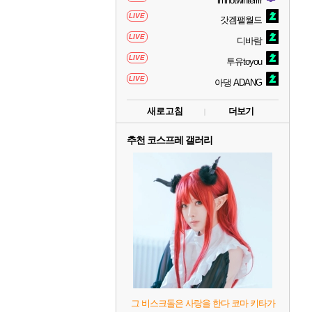
imnotwinterrrr
LIVE
갓겜팰월드
LIVE
디바람
LIVE
투유toyou
LIVE
아댕 ADANG
새로고침
더보기
추천 코스프레 갤러리
그 비스크돌은 사랑을 한다 코마 키타가