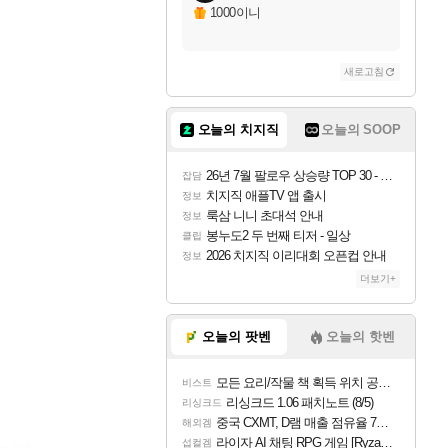
1000이니
새로고침
오늘의 치지직
오늘의 SOOP
26년 7월 팔로우 상승량 TOP 30 - 월간 치지직
잡담
치지직 애플TV 앱 출시
정보
룩삼 니니 초대석 안내
정보
봉누도2 두 번째 티저 - 일상
클립
2026 치지직 이리대회 오픈컵 안내
정보
더보기+
오늘의 팟벤
오늘의 핫벤
모든 요리/작물 책 획득 위치 공략 (36개) - 미식가 도전과제
비스트
리싱크드 1.06 패치노트 (8/5)
리싱크드
중국 CXMT, D램 매출 점유율 7%…글로벌 4위로 부상
해외겜
라이자 AI 채팅 RPG 게임 [RyzaChat: AI] 공개
섭컬겜