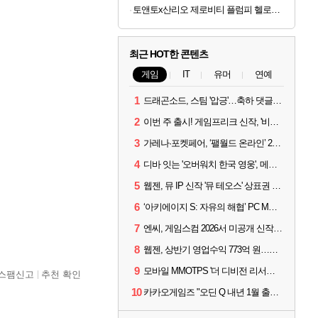
토앤토x산리오 제로비티 플럼피 헬로키티 참태그 SET 실버 여성용 쪼리
최근 HOT한 콘텐츠
게임
IT
유머
연예
1
드래곤소드, 스팀 '압긍'…축하 댓글 달고 게임 코드 받자!
2
이번 주 출시! 게임프리크 신작, '비스트 오브 리인카네이션'
3
가레나·포켓페어, ‘팰월드 온라인’ 2026년 출시 예고
4
디바 잇는 '오버워치 한국 영웅', 메카 파일럿 디몬 나온다
5
웹젠, 뮤 IP 신작 '뮤 테오스' 상표권 출원
6
‘아키에이지 S: 자유의 해협’ PC MMORPG로 개발한다
7
엔씨, 게임스컴 2026서 미공개 신작 최초 공개
8
웹젠, 상반기 영업수익 773억 원…순이익 89% 증가
9
모바일 MMOTPS '더 디비전 리서전스', 6일 스팀에도 출시
스팸신고
추천 확인
10
카카오게임즈 "오딘 Q 내년 1월 출시, 연기는 없다"