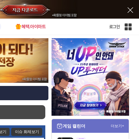
혜택.아이마트
로그인
인
벤
전
체
사
이
트
맵
게임 캘린더
더보기+
보기
이슈 화제보기