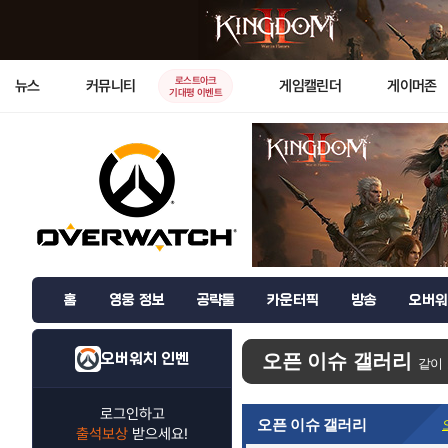
로스트아크
뉴스
커뮤니티
게임캘린더
게이머존
기대평 이벤트
홈
영웅 정보
공략툴
카운터픽
방송
오버워
오버워치 인벤
오픈 이슈 갤러리
같이
로그인하고
오픈 이슈 갤러리
출석보상
받으세요!