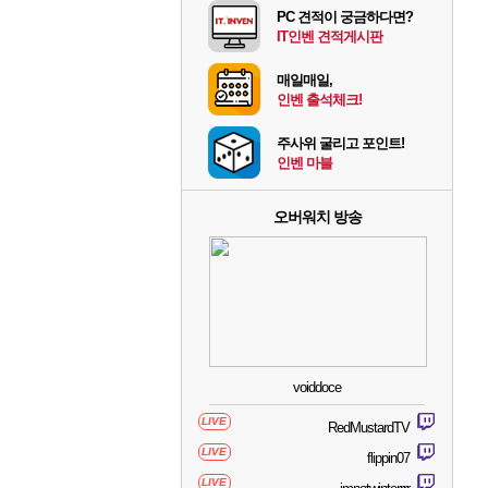
PC 견적이 궁금하다면?
IT인벤 견적게시판
매일매일,
인벤 출석체크!
주사위 굴리고 포인트!
인벤 마블
오버워치 방송
voiddoce
LIVE
RedMustardTV
LIVE
flippin07
LIVE