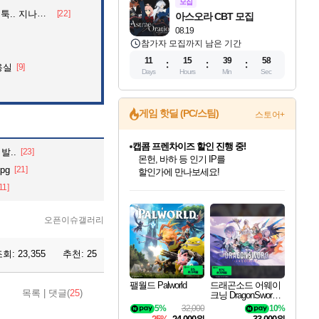
모집
던 아재의 정체
[22]
아스오라 CBT 모집
08.19
참가자 모집까지 남은 기간
11
15
39
56
용실
[9]
Days
Hours
Min
Sec
게임 핫딜 (PC/스팀)
스토어+
캡콤 프렌차이즈 할인 진행 중!
발..
[23]
몬헌, 바하 등 인기 IP를
pg
[21]
할인가에 만나보세요!
인벤게임즈 8월 특별 할인!
드래곤소드: 어웨이크닝 입점!
문명 7 특별 할인!
마블 투혼 파이팅 소울즈 정식출시!
귀무자: 검의 길 예약 판매 중!
비스트 오브 리인카네이션 정식 출시!
커세어 코브 출시 기념 할인!
더 렐릭 퍼스트 가디언 정식 출시
베데스다 40주년 기념 할인 중!
캡콤 일부 상품 상시 할인
스타워즈 은하계 레이서
로블록스 기프트 카드 공식 입점
11]
인기 퍼블리셔 모음!
스팀으로 만나는 드래곤소드!
조선&고려 DLC 출시 예정
마블 히어로 총 출동&화려한 격투!
10% 할인과
게임프릭 신작 IP
해적'섬'을 발전시키자!
설화x하드코어 액션!
베데스다의 명작들을
몬헌 와일즈 & 드래곤즈 도그마2
인벤게임즈에서 10% 추가 적립
Robux를 가장 안전하고
최대 90% 할인가를 만나보세요!
네이버혜택과 함께 만나보세요!
50%할인&추가 적립까지!
네이버 포인트 혜택까지!
이니&베니 혜택까지!
네이버 혜택가와 함께 예약하세요!
할인&네이버혜택으로 만나보세요!
네이버페이 혜택과 만나보세요!
40주년 프로모션으로 만나보세요!
일부 에디션 상시 할인!
혜택으로 예약 판매 중
편안하게 충전하세요
오픈이슈갤러리
조회:
23,355
추천:
25
팰월드 Palworld
드래곤소드 어웨이
목록
|
댓글(
25
)
크닝 DragonSword A
wakening
5%
32,000
10%