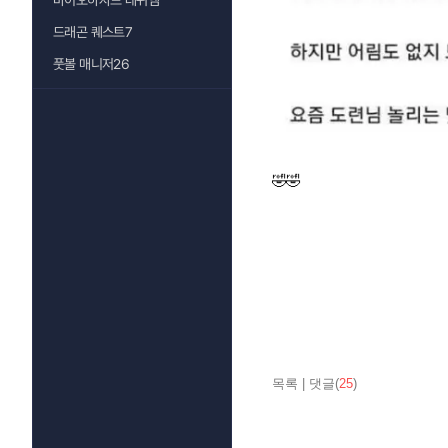
바이오하자드 레퀴엠
드래곤 퀘스트7
풋볼 매니저26
🤣🤣
목록
|
댓글(
25
)