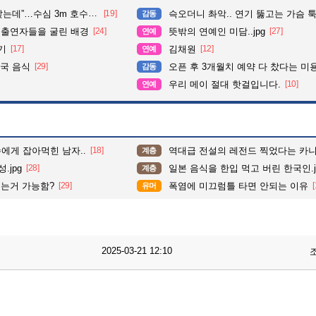
심 3m 호수 뛰어든 60대 의인
[19]
슥오더니 촤악.. 연기 뚫고는 가슴 툭툭.. 지나가
감동
 출연자들을 굴린 배경
[24]
뜻밖의 연예인 미담..jpg
[27]
연예
기
[17]
김채원
[12]
연예
국 음식
[29]
오픈 후 3개월치 예약 다 찼다는 미
감동
우리 메이 절대 핫걸입니다.
[10]
연예
수에게 잡아먹힌 남자..
[18]
역대급 전설의 레전드 찍었다는 카니
계층
.jpg
[28]
일본 음식을 한입 먹고 버린 한국인.j
계층
귀는거 가능함?
[29]
폭염에 미끄럼틀 타면 안되는 이유
[
유머
2025-03-21 12:10