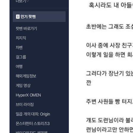
더보기
인기 팟벤
팟벤 바로가기
치지직
차벤
걸그룹
여행
해외게임정보
게임 영상
HyperX OMEN
브이 라이징
일곱 개의 대죄: Origin
몬스터헌터 스토리즈3