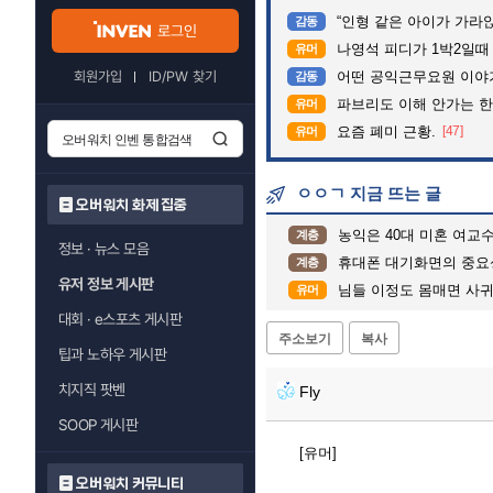
“인형 같은 아이가 가라앉는데”…수
감동
로그인
나영석 피디가 1박2일때
유머
회원가입
ID/PW 찾기
어떤 공익근무요원 이야
감동
파브리도 이해 안가는 한
유머
요즘 폐미 근황.
[47]
유머
ㅇㅇㄱ 지금 뜨는 글
오버워치 화제 집중
농익은 40대 미혼 여교
계층
정보 · 뉴스 모음
휴대폰 대기화면의 중요성
계층
유저 정보 게시판
님들 이정도 몸매면 사
유머
대회 · e스포츠 게시판
주소보기
복사
팁과 노하우 게시판
치지직 팟벤
Fly
SOOP 게시판
[유머]
오버워치 커뮤니티