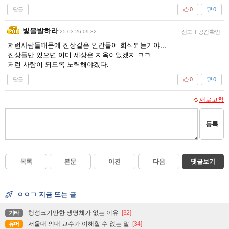
답글
0
0
빛을발하라
25-03-26 09:32
신고
|
공감 확인
저런사람들때문에 진상같은 인간들이 희석되는거야...
진상들만 있으면 이미 세상은 지옥이었겠지 ㅋㅋ
저런 사람이 되도록 노력해야겠다.
답글
0
0
새로고침
등록
목록
본문
이전
다음
댓글보기
ㅇㅇㄱ 지금 뜨는 글
행성크기만한 생명체가 없는 이유
[32]
기타
서울대 의대 교수가 이해할 수 없는 말
[34]
유머