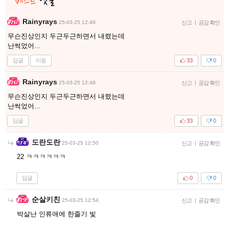
Rainyrays
25-03-25 12:49
신고
|
공감 확인
무슨진상인지 두근두근하면서 내렸는데
난썩었어...
답글
이동
33
0
Rainyrays
25-03-25 12:49
신고
|
공감 확인
무슨진상인지 두근두근하면서 내렸는데
난썩었어...
답글
33
0
도란도란
25-03-25 12:50
신고
|
공감 확인
22 ㅋㅋㅋㅋㅋㅋ
답글
0
0
순살키친
25-03-25 12:54
신고
|
공감 확인
박살난 인류애에 한줄기 빛