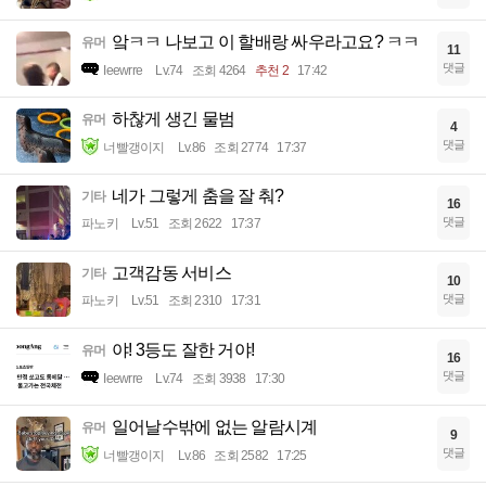
앜ㅋㅋ 나보고 이 할배랑 싸우라고요? ㅋㅋ
유머
11
댓글
Ieewrre
Lv.74
조회 4264
추천 2
17:42
하찮게 생긴 물범
유머
4
댓글
너빨갱이지
Lv.86
조회 2774
17:37
네가 그렇게 춤을 잘 춰?
기타
16
댓글
파노키
Lv.51
조회 2622
17:37
고객감동 서비스
기타
10
댓글
파노키
Lv.51
조회 2310
17:31
야! 3등도 잘한 거야!
유머
16
댓글
Ieewrre
Lv.74
조회 3938
17:30
일어날수밖에 없는 알람시계
유머
9
댓글
너빨갱이지
Lv.86
조회 2582
17:25