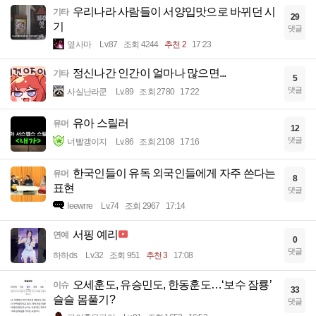
우리나라 사람들이 서양입맛으로 바뀌던 시
기타
29
기
댓글
옆사마
Lv.87
조회 4244
추천 2
17:23
정신나간 인간이 얼마나 많으면...
기타
5
댓글
사실난라쿤
Lv.89
조회 2780
17:22
유아 스릴러
유머
12
댓글
너빨갱이지
Lv.86
조회 2108
17:16
한국인들이 유독 외국인들에게 자주 쓴다는
유머
8
표현
댓글
Ieewrre
Lv.74
조회 2967
17:14
서핑 예리
연예
0
댓글
하하ds
Lv.32
조회 951
추천 3
17:08
오세훈도, 유승민도, 한동훈도…‘보수 잠룡’
이슈
33
슬슬 몸풀기?
댓글