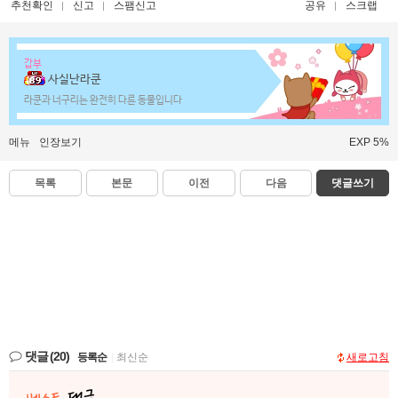
추천확인
신고
스팸신고
공유
스크랩
갑부
사실난라쿤
라쿤과 너구리는 완전히 다른 동물입니다
메뉴
인장보기
EXP 5%
목록
본문
이전
다음
댓글쓰기
댓글
(20)
등록순
|
최신순
새로고침