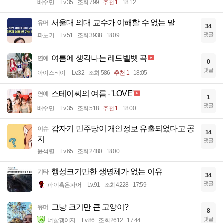
배수민
Lv.35
조회 799
추천 1
18:12
서울대 의대 교수가 이해할 수 없는 말
유머
34
댓글
파노키
Lv.51
조회 3938
18:09
여름에 생각나는 레드벨벳 곡
연예
0
댓글
아이스티이
Lv.32
조회 586
추천 1
18:05
스테이씨의 여름 - 'LOVE'
연예
1
댓글
배수민
Lv.35
조회 518
추천 1
18:00
갑자기 민주당이 개인정보 유출되었다고 공
이슈
14
지
댓글
윤석렬
Lv.65
조회 2480
18:00
행성크기만한 생명체가 없는 이유
기타
34
댓글
파이혹은파어
Lv.91
조회 4228
17:59
그냥 크기만 큰 고양이?
유머
8
댓글
너빨갱이지
Lv.86
조회 2612
17:44