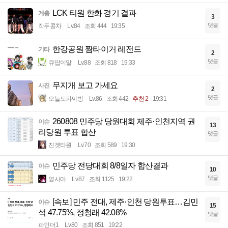
LCK 티원 한화 경기 결과
계층
3
댓글
작두콩차
Lv.84
조회 444
19:35
한강공원 짬타이거 레전드
기타
2
댓글
큐땁이알
Lv.88
조회 818
19:33
무지개 보고 가세요
사진
2
댓글
오늘도피씨방
Lv.86
조회 442
추천 2
19:31
260808 민주당 당원대회 제주·인천지역 권
이슈
13
리당원 투표 합산
댓글
진겟타원
Lv.70
조회 589
19:30
민주당 전당대회 8/8일자 합산결과
이슈
10
댓글
옆사마
Lv.87
조회 1125
19:22
[속보] 민주 전대, 제주·인천 당원투표…김민
이슈
15
석 47.75%, 정청래 42.08%
댓글
파인더1
Lv.80
조회 851
19:22