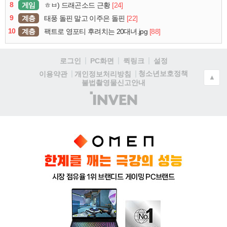
8
게임
[24]
ㅎㅂ) 드래곤소드 근황
9
계층
[22]
태풍 돌핀 말고 이주은 돌핀
10
계층
[88]
팩트로 영포티 후려치는 20대녀.jpg
로그인
PC화면
퀵링크
설정
청소년보호정책
이용약관
개인정보처리방침
▲
불법촬영물신고안내
(주)
인
벤