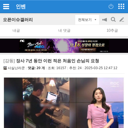
인벤
오픈이슈갤러리
전체보기
공
검
글
지
색
내글
내 댓글
10추글
on/off
쓰
기
[감동]
장사 7년 동안 이런 적은 처음인 손님의 요청
사실난라쿤
댓글: 20 개
조회:
16157
추천:
24
2025-03-25 12:47:12