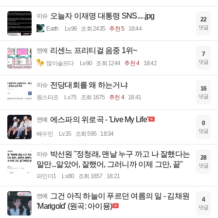
오늘자 이재명 대통령 SNS.....jpg
이슈
22
댓글
Earth
Lv.96
조회 2435
추천 5
18:44
리센느 프리티걸 음중 1위~
연예
7
댓글
많이슬프다
Lv.90
조회 1244
추천 4
18:42
전당대회를 왜 하는거냐
이슈
16
댓글
원스타조
Lv.75
조회 1675
추천 4
18:41
에스파의 위로곡 - 'Live My Life'
연예
0
댓글
배수민
Lv.35
조회 595
18:34
박선원 "정청래, 맨날 누구 까고 나 잘했다는
이슈
28
말만...알았어, 잘했어, 그러니까 이제 그만, 끝"
댓글
파인더1
Lv.80
조회 1657
18:21
그건 아직 하늘이 푸르던 여름의 일 - 김채원
연예
4
'Marigold' (원곡: 아이묭)
댓글