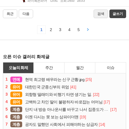
파이혹은파어
Lv.91
조회 1653
16:53
최근
다음
검색
글쓰기
1
2
3
4
5
오픈 이슈 갤러리 화제글
오늘의 화제
주간
월간
이슈
1
연예
[25]
현역 최고령 배우라는 신구 근황.jpg
2
유머
[41]
대한민국 군종신부의 위엄
3
유머
[22]
외향형 딸래미와 비행기 타면 생기는 일.
4
유머
[17]
고백하고 차인 딸이 불평하자 바로잡는 어머님
5
계층
[17]
단지 내 방송 아나운서를 바꾸고 나서 집중도가 확 올라갔다는 한 아파트의 안내방송
6
계층
[19]
이젠 다시는 못 보는 삼파이더맨
7
계층
[14]
공자도 말했던 사회에서 피해야하는 상급자