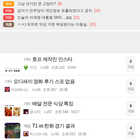
그냥 크기만 큰 고양이?
[8]
유머
갑자기 민주당이 개인정보 유출되었다고 공지
[14]
이슈
오늘자 이재명 대통령 SNS.....jpg
[21]
이슈
ㅇㅎ) 외외로 막상 가면 부담된다는 미용실.
[15]
계층
호프 제작진 인스타
기타
0
댓글
치킨
Lv.99
조회 102
19:44
오디세이 영화 후기 스포 없음
기타
0
댓글
아브락사스
Lv.44
조회 267
19:38
배달 전문 식당 특징
기타
8
댓글
옆사마
Lv.87
조회 548
19:37
T1 vs 한화 경기 결과
게임
4
댓글
히스파니에
Lv.91
조회 532
19:36