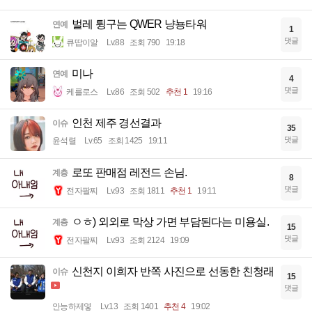
벌레 튕구는 QWER 냥뇽타워
연예
1
댓글
큐땁이알
Lv.88
조회 790
19:18
미나
연예
4
댓글
케를로스
Lv.86
조회 502
추천 1
19:16
인천 제주 경선결과
이슈
35
댓글
윤석렬
Lv.65
조회 1425
19:11
로또 판매점 레전드 손님.
계층
8
댓글
전자팔찌
Lv.93
조회 1811
추천 1
19:11
ㅇㅎ) 외외로 막상 가면 부담된다는 미용실.
계층
15
댓글
전자팔찌
Lv.93
조회 2124
19:09
신천지 이희자 반쪽 사진으로 선동한 친청래
이슈
15
댓글
안능하제옇
Lv.13
조회 1401
추천 4
19:02