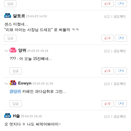
답글
0
0
달토르
25-03-25 14:52
신고
|
공감 확인
센스 미쳤네...
"리뷰 아아는 사장님 드세요" 로 써볼까 ㅋㅋ
답글
0
0
양뀌
25-03-25 16:19
신고
|
공감 확인
??? : 아 오늘 15잔째네...
답글
0
0
Eowyn
25-03-26 11:35
신고
|
공감 확인
@양뀌
카페인 과다섭취로 그만...
답글
0
0
H솔
25-03-25 16:18
신고
|
공감 확인
오 멋지다 ㅎ 나도 써먹어봐야지~