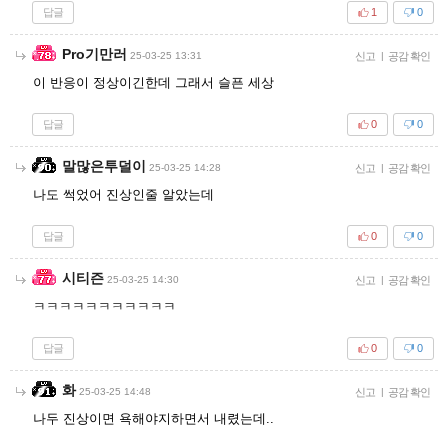
답글
1
0
Pro기만러
25-03-25 13:31
신고
|
공감 확인
이 반응이 정상이긴한데 그래서 슬픈 세상
답글
0
0
말많은투덜이
25-03-25 14:28
신고
|
공감 확인
나도 썩었어 진상인줄 알았는데
답글
0
0
시티즌
25-03-25 14:30
신고
|
공감 확인
ㅋㅋㅋㅋㅋㅋㅋㅋㅋㅋㅋ
답글
0
0
화
25-03-25 14:48
신고
|
공감 확인
나두 진상이면 욕해야지하면서 내렸는데..