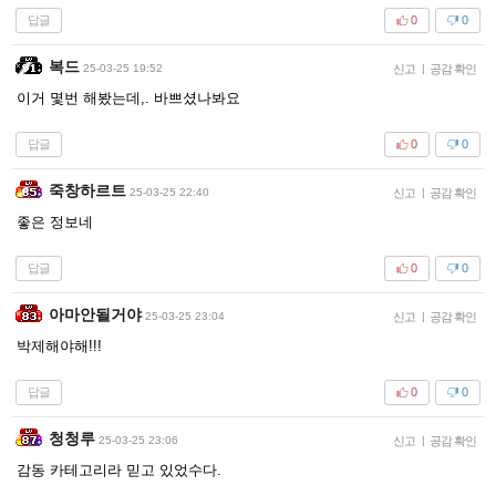
답글
0
0
복드
25-03-25 19:52
신고
|
공감 확인
이거 몇번 해봤는데,. 바쁘셨나봐요
답글
0
0
죽창하르트
25-03-25 22:40
신고
|
공감 확인
좋은 정보네
답글
0
0
아마안될거야
25-03-25 23:04
신고
|
공감 확인
박제해야해!!!
답글
0
0
청청루
25-03-25 23:06
신고
|
공감 확인
감동 카테고리라 믿고 있었수다.