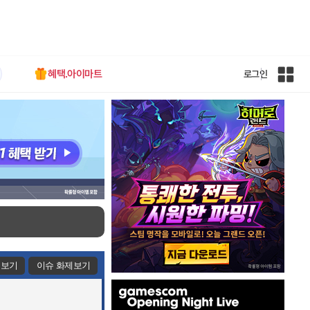
혜택.아이마트
로그인
인
벤
전
체
사
이
트
맵
제보기
이슈 화제보기
인
벤
배