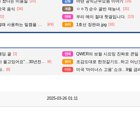
다 찼다는 미용실
[15]
어떤 공익근무요원 이야기
[18]
감동
한국 음식
[34]
ㅇㅎ?) 순수 골반 재능녀.
[31]
계층
22]
우리 메이 절대 핫걸입니다.
[13]
연예
 사용하는 밑캠을 알아보자
[49]
1호선 장판파.jpg
[16]
유머
헤딩 골
[1]
QWER의 보컬 시요밍 진짜로 큰일
연예
고있어요”…30년전 실종자였다
[4]
조감도대로 한것같기도..하고 아닌
유머
..
[6]
미국 '마이너스 고용' 쇼크…9월 금리인상
이슈
2025-03-26 01:11