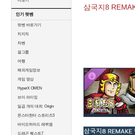
더보기
삼국지8 REMA
인기 팟벤
팟벤 바로가기
치지직
차벤
걸그룹
여행
해외게임정보
게임 영상
HyperX OMEN
브이 라이징
일곱 개의 대죄: Origin
몬스터헌터 스토리즈3
바이오하자드 레퀴엠
드래곤 퀘스트7