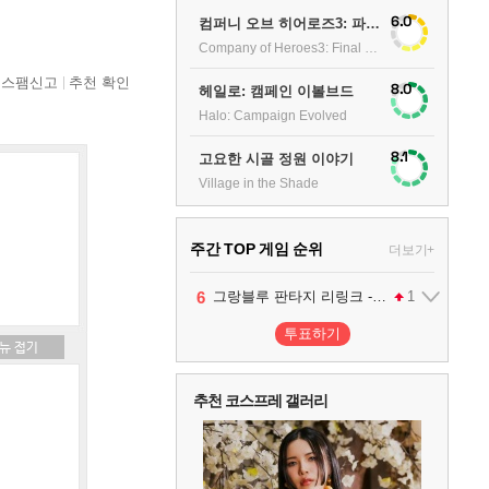
6.0
컴퍼니 오브 히어로즈3: 파이널 스탠드
Company of Heroes3: Final stand
스팸신고
추천 확인
8.0
헤일로: 캠페인 이볼브드
Halo: Campaign Evolved
8.1
고요한 시골 정원 이야기
Village in the Shade
주간 TOP 게임 순위
더보기+
1
2
3
4
5
6
팰월드
프로야구스피리츠2026
드래곤소드 : 어웨이크닝
블라인드 삼국
어쌔신 크리드: 블랙 플래그 리싱크드
그랑블루 판타지 리링크 - 엔드리스 라그나로크
1
2
2
1
1
투표하기
7
리듬 천국 미라클 스타즈
2
추천 코스프레 갤러리
8
헤일로: 캠페인 이볼브드
2