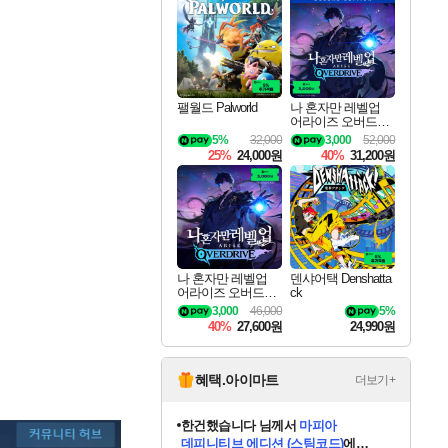
최대 90% 할인가를 만나보세요!
네이버혜택과 함께 만나보세요!
50%할인&추가 적립까지!
네이버 포인트 혜택까지!
이니&베니 혜택까지!
할인&네이버혜택으로 만나보세요!
네이버페이 혜택과 만나보세요!
40주년 프로모션으로 만나보세요!
할인가에 만나보세요!
일부 에디션 상시 할인!
혜택으로 예약 판매 중
편안하게 충전하세요
팰월드 Palworld
나 혼자만 레벨업
어라이즈 오버드라
이브 디럭스 에디션
5%
32,000
3,000
52,000
Solo Leveling Arise
25%
24,000원
40%
31,200원
Overdrive Deluxe Edi
tion
나 혼자만 레벨업
덴샤어택 Denshatta
어라이즈 오버드라
ck
이브 Solo Leveling A
3,000
46,000
5%
rise
40%
27,600원
24,990원
혜택.아이마트
더보기+
한건했습니다
님께서
마피아
데피니티브 에디션 (스팀코드)
에