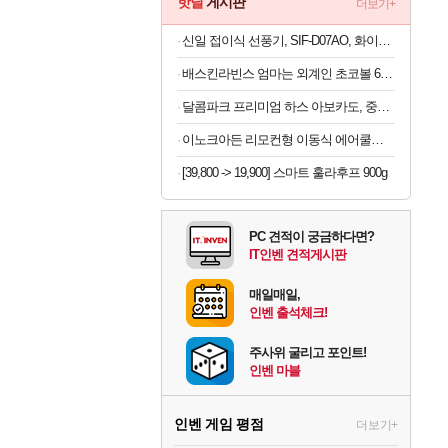
핫딜
게시판
더보기+
신일 접이식 선풍기, SIF-D07AO, 화이트, 1개
배스킨라빈스 엄마는 외계인 초코볼 6개입 x 2봉지 (1봉지당 4,950원)
달콤파크 프리미엄 하스 아보카도, 중과, 183g, 10개
이노크아든 리모컨형 이동식 에어쿨러 IA-L11, 1개
[39,800 -> 19,900] 스마트 훌라후프 900g
PC 견적이 궁금하다면?
IT인벤 견적게시판
매일매일,
인벤 출석체크!
주사위 굴리고 포인트!
인벤 마블
인벤 게임 평점
더보기+