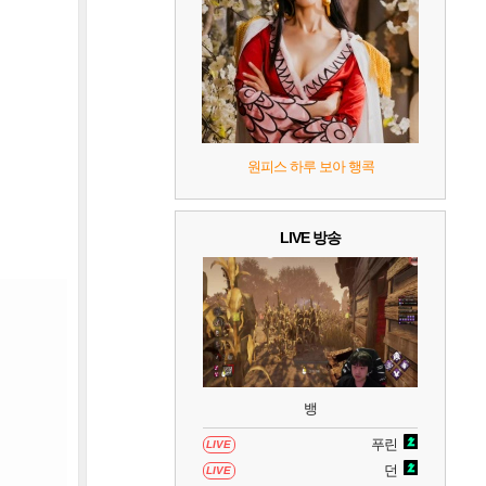
9
캡틴 츠바사 2 월드 파이터즈
10
레고 배트맨: 레거시 오브 더 다크 나이트
원피스 하루 보아 행콕
LIVE 방송
뱅
푸린
LIVE
던
LIVE