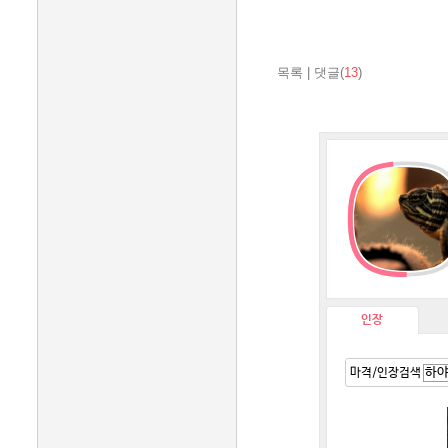
목록
|
댓글(
13
)
인장
마격/인장검색