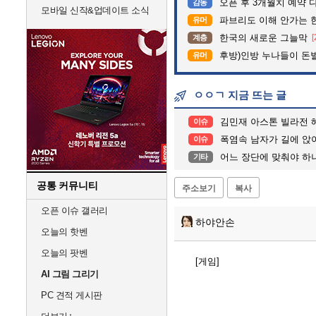
오픈 후 3개월치 예약 
감동
모바일 신작&업데이트 소식
파브리도 이해 안가는 
유머
한국의 새로운 그늘막
[
계층
후방)인방 누나들이 돈벌때
유머
ㅇㅇㄱ 지금 뜨는 글
김민재 아스톤 빌라전 
이슈
폭염속 남자가 길에 앉아 울
이슈
어느 장단에 맞춰야 하냐
기타
공통 커뮤니티
주소보기
복사
오픈 이슈 갤러리
하야안손
오늘의 핫벤
오늘의 팟벤
[게임]
AI 그림 그리기
PC 견적 게시판