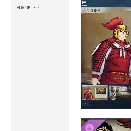
풋볼 매니저26