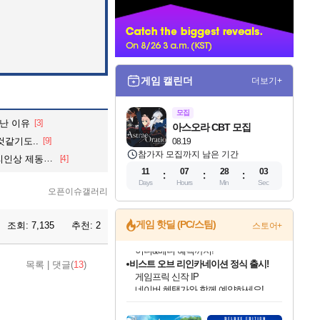
너
게임 캘린더
더보기+
모집
 난 이유
[3]
아스오라 CBT 모집
것같기도..
[9]
08.19
참가자 모집까지 남은 기간
 제동 걸리나
[4]
11
07
28
02
Days
Hours
Min
Sec
오픈이슈갤러리
게임 핫딜 (PC/스팀)
조회:
7,135
추천:
2
스토어+
비스트 오브 리인카네이션 정식 출시!
목록
|
댓글(
13
)
게임프릭 신작 IP
네이버 혜택가와 함께 예약하세요!
인벤게임즈 8월 특별 할인!
드래곤소드: 어웨이크닝 입점!
문명 7 특별 할인!
마블 투혼 파이팅 소울즈 정식출시!
귀무자: 검의 길 예약 판매 중!
커세어 코브 출시 기념 할인!
더 렐릭 퍼스트 가디언 정식 출시
베데스다 40주년 기념 할인 중!
캡콤 프렌차이즈 할인 진행 중!
캡콤 일부 상품 상시 할인
스타워즈 은하계 레이서
로블록스 기프트 카드 공식 입점
인기 퍼블리셔 모음!
스팀으로 만나는 드래곤소드!
조선&고려 DLC 출시 예정
마블 히어로 총 출동&화려한 격투!
10% 할인과
해적'섬'을 발전시키자!
설화x하드코어 액션!
베데스다의 명작들을
몬헌, 바하 등 인기 IP를
몬헌 와일즈 & 드래곤즈 도그마2
인벤게임즈에서 10% 추가 적립
Robux를 가장 안전하고