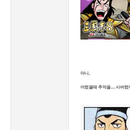
아니,
어렸을때 추억을.... 사버렸