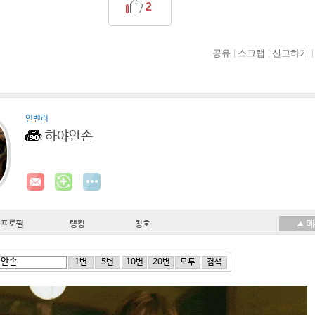
2
공유
스크랩
신고하기
인벤러
하야안손
프로필
랭킹
칭호
1번
5번
10번
20번
모두
검색