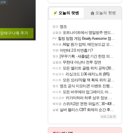
오늘의 팟벤
오늘의 핫벤
명조
명조
포트나이트에서 명일방주 엔드필드 [펠리카] 판매 예정
섭컬겜
힐링 탐험 게임 Bearly Awesome 챕터 1 트레일러
PV
AI발 원가 압박, 메인보드값 오르나
해외겜
아반테 2.0 자연흡기?
차벤
[무무기획 · 새출발] 기간 한정 의뢰 이벤트
명조
무한대 아난타 전투 장면
섭컬겜
모든 엘리트 골렘 위치 공략 (30개) - 방랑 결투가
비스트
리싱크드 1.06 패치노트 (8/5)
리싱크드
모든 요리/작물 책 획득 위치 공략 (36개) - 미식가 도전과제
비스트
명조 공식 이모티콘 이벤트 진행해봤습니다! 참여부터 추첨까지????
명조
모든 바우에라 업그레이드 아이템 획득 위치 공략 (89개)
비스트
카가미하라 하루 성우 정보 및 주요 필모
아스오라
스위치2판 ‘몬헌 와일즈’, 30~40fps 목표 추정
해외겜
실버 팰리스 CBT 화제의 순간·후기 모음
실팰
새로고침