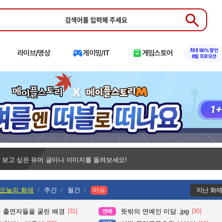
Submit
최대 90% 할인
라이브/영상
게이밍/IT
게임스토어
8월 프로모션
 보고 싶은 유머 글이나 이미지를 올려보세요!
오늘의 화제
주간
월간
이슈
지난 화
때 출연자들을 굴린 배경
[31]
뜻밖의 연예인 미담..jpg
[30]
연예