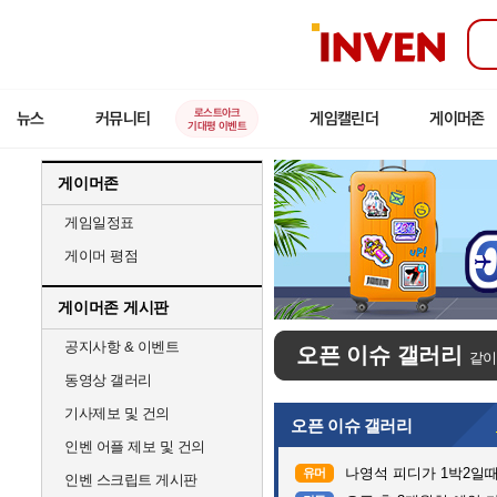
인
벤
로스트아크
뉴스
커뮤니티
게임캘린더
게이머존
기대평 이벤트
게이머존
게임일정표
게이머 평점
게이머존 게시판
공지사항 & 이벤트
오픈 이슈 갤러리
같이
동영상 갤러리
기사제보 및 건의
오픈 이슈 갤러리
인벤 어플 제보 및 건의
나영석 피디가 1박2일
유머
인벤 스크립트 게시판