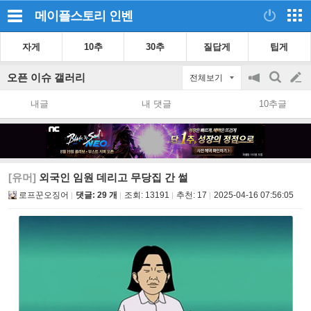
메이플스토리
인벤
자게
10추
30추
질답게
팁게
오픈 이슈 갤러리
전체보기
공
검
글
지
색
내글
내 댓글
10추글
on/off
쓰
기
[유머]
외국인 임원 데리고 무당집 간 썰
로프꾼오징어
댓글: 29 개
조회:
13191
추천:
17
2025-04-16 07:56:05