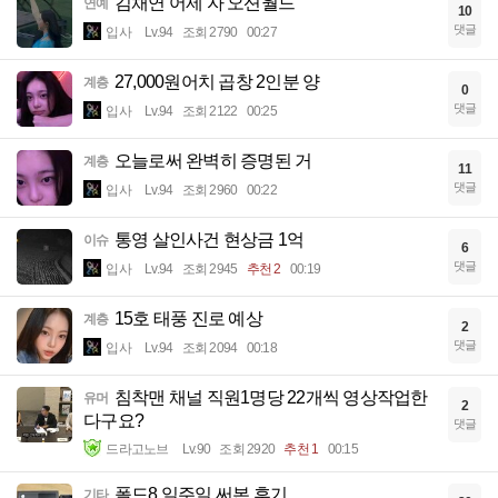
김채연 어제 자 오션월드
연예
10
댓글
입사
Lv.94
조회 2790
00:27
27,000원어치 곱창 2인분 양
계층
0
댓글
입사
Lv.94
조회 2122
00:25
오늘로써 완벽히 증명된 거
계층
11
댓글
입사
Lv.94
조회 2960
00:22
통영 살인사건 현상금 1억
이슈
6
댓글
입사
Lv.94
조회 2945
추천 2
00:19
15호 태풍 진로 예상
계층
2
댓글
입사
Lv.94
조회 2094
00:18
침착맨 채널 직원1명당 22개씩 영상작업한
유머
2
다구요?
댓글
드라고노브
Lv.90
조회 2920
추천 1
00:15
폴드8 일주일 써본 후기....
기타