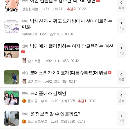
이번 안원잘부 경주편 최고의 장면
연예
0
댓글
영원한하늘
Lv.71
조회 711
추천 2
03:22
남사친과 사귀고 노래방에서 첫데이트하는
유머
1
만화
댓글
Neuhauus
Lv.20
조회 915
03:18
남친에게 플러팅하는 여자 참교육하는 여친
연예
1
댓글
슬기로움
Lv.92
조회 1453
02:42
분데스리가 2 이호재(다름슈타트)데뷔골
이슈
0
댓글
슬기로움
Lv.92
조회 788
02:17
트리플에스 김채연
연예
4
댓글
돌체콜드부르
Lv.79
조회 1385
추천 1
02:01
옷 정보좀 알 수 있을까요?
유머
7
댓글
돌체콜드부르
Lv.79
조회 2080
01:43