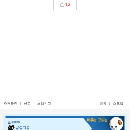
12
추천확인
신고
스팸신고
공유
스크랩
초 인벤인
달섭지롱