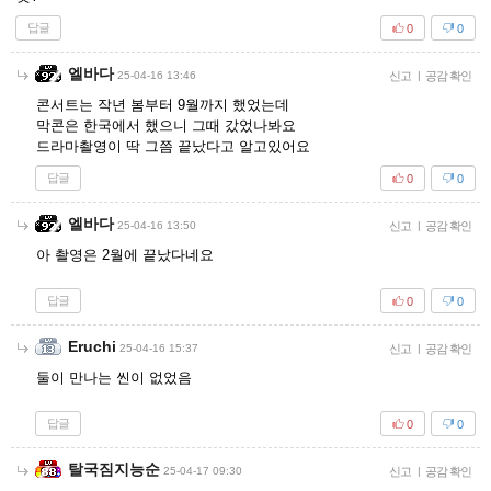
답글
0
0
엘바다
25-04-16 13:46
신고
|
공감 확인
콘서트는 작년 봄부터 9월까지 했었는데
막콘은 한국에서 했으니 그때 갔었나봐요
드라마촬영이 딱 그쯤 끝났다고 알고있어요
답글
0
0
엘바다
25-04-16 13:50
신고
|
공감 확인
아 촬영은 2월에 끝났다네요
답글
0
0
Eruchi
25-04-16 15:37
신고
|
공감 확인
둘이 만나는 씬이 없었음
답글
0
0
탈국짐지능순
25-04-17 09:30
신고
|
공감 확인