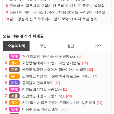
8
펄어비스, 검은사막 모험가 팬 무비 '마디걸스' 글로벌 상영회 개최
9
검은사막 북미 서비스 10주년, "다음 10년도 우리만의 액션으로"
10
길드 명성과 신규 우두머리! 검사 8/5(수) 패치 핵심 정리
오픈 이슈 갤러리 화제글
오늘의 화제
주간
월간
이슈
1
연예
[26]
현역 최고령 배우라는 신구 근황.jpg
2
유머
[25]
외향형 딸래미와 비행기 타면 생기는 일.
3
계층
[22]
공자도 말했던 사회에서 피해야하는 상급자
4
유머
[17]
고백하고 차인 딸이 불평하자 바로잡는 어머님
5
지식
[11]
중력댐의 건축해부도
6
연예
[11]
리센느 프리티걸 음중 1위~
7
계층
[20]
산업혁명때 영국 노동자 숙소
8
유머
[21]
차가 없는 사람은 모르는 주말에 나가기 싫은 이유
9
연예
[18]
다음주 놀토 리센느 출연...