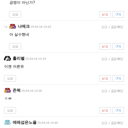
금명이 아닌가?
답글
0
0
나메크
25-04-16 13:43
신고
|
공감 확인
아 실수했네
답글
0
0
홀리벨
25-04-16 13:19
신고
|
공감 확인
이젠 어른유
답글
0
0
존윅
25-04-16 13:28
신고
|
공감 확인
ㅇㅃ
답글
0
0
에레섭은노을
25-04-16 13:40
신고
|
공감 확인