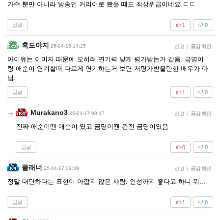
가수 뿐만 아니라 방송인 커리어로 봤을 때도 최상위급이네요 ㄷㄷ
답글
1
0
흑도야지
25-04-16 14:25
신고
|
공감 확인
아이유는 이미지 때문에 오히려 연기력 낮게 평가받는거 같음. 금명이
랑 애순이 연기할때 다르게 연기하는거 보면 저평가받을만한 배우가 아
님.
답글
1
0
Murakano3
25-04-17 08:47
신고
|
공감 확인
진짜 애순이땐 애순이 였고 금명이땐 완전 금명이였음
답글
0
0
플래너
25-04-17 09:39
신고
|
공감 확인
정말 대단하다는 표현이 아깝지 않은 사람. 인성까지 좋다고 하니 뭐...
답글
1
0