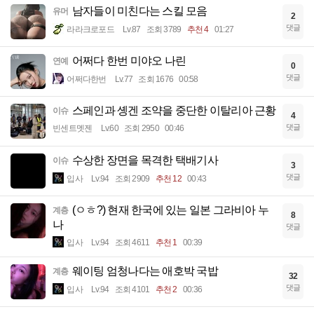
남자들이 미친다는 스킬 모음
유머
2
댓글
라라크로포드
Lv.87
조회 3789
추천 4
01:27
어쩌다 한번 미야오 나린
연예
0
댓글
어쩌다한번
Lv.77
조회 1676
00:58
스페인과 솅겐 조약을 중단한 이탈리아 근황
이슈
4
댓글
빈센트멧젠
Lv.60
조회 2950
00:46
수상한 장면을 목격한 택배기사
이슈
3
댓글
입사
Lv.94
조회 2909
추천 12
00:43
(ㅇㅎ?) 현재 한국에 있는 일본 그라비아 누
계층
8
나
댓글
입사
Lv.94
조회 4611
추천 1
00:39
웨이팅 엄청나다는 애호박 국밥
계층
32
댓글
입사
Lv.94
조회 4101
추천 2
00:36