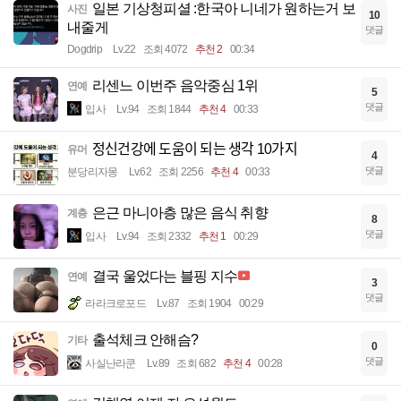
일본 기상청피셜 :한국아 니네가 원하는거 보
사진
10
내줄게
댓글
Dogdrip
Lv.22
조회 4072
추천 2
00:34
리센느 이번주 음악중심 1위
연예
5
댓글
입사
Lv.94
조회 1844
추천 4
00:33
정신건강에 도움이 되는 생각 10가지
유머
4
댓글
분당리자몽
Lv.62
조회 2256
추천 4
00:33
은근 마니아층 많은 음식 취향
계층
8
댓글
입사
Lv.94
조회 2332
추천 1
00:29
결국 울었다는 블핑 지수
연예
3
댓글
라라크로포드
Lv.87
조회 1904
00:29
출석체크 안해슴?
기타
0
댓글
사실난라쿤
Lv.89
조회 682
추천 4
00:28