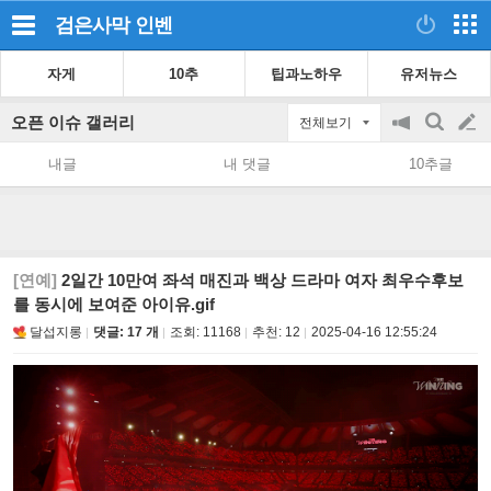
검은사막
인벤
자게
10추
팁과노하우
유저뉴스
오픈 이슈 갤러리
전체보기
공
검
글
지
색
내글
내 댓글
10추글
on/off
쓰
기
[연예]
2일간 10만여 좌석 매진과 백상 드라마 여자 최우수후보
를 동시에 보여준 아이유.gif
달섭지롱
댓글: 17 개
조회:
11168
추천:
12
2025-04-16 12:55:24