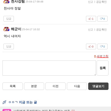
천사강림
25-04-17 09:48
신고
|
공감 확인
천사야 정말
답글
1
0
해군이
25-04-17 10:32
신고
|
공감 확인
역시 내여자
답글
0
0
새로고침
등록
목록
본문
이전
다음
댓글보기
ㅇㅇㄱ 지금 뜨는 글