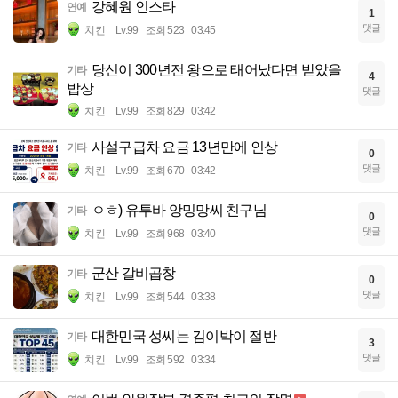
강혜원 인스타
연예
1
댓글
치킨
Lv.99
조회 523
03:45
당신이 300년전 왕으로 태어났다면 받았을
기타
4
밥상
댓글
치킨
Lv.99
조회 829
03:42
사설구급차 요금 13년만에 인상
기타
0
댓글
치킨
Lv.99
조회 670
03:42
ㅇㅎ) 유투바 앙밍망씨 친구님
기타
0
댓글
치킨
Lv.99
조회 968
03:40
군산 갈비곱창
기타
0
댓글
치킨
Lv.99
조회 544
03:38
대한민국 성씨는 김이박이 절반
기타
3
댓글
치킨
Lv.99
조회 592
03:34