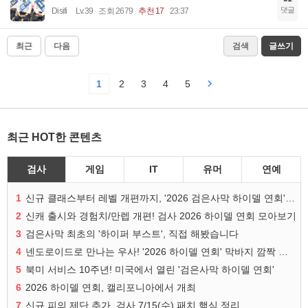
댓글
Disifi
Lv.39
조회 2679
추천 17
23:37
최근
다음
검색
글쓰기
1
2
3
4
5
최근 HOT한 콘텐츠
검사
게임
IT
유머
연예
1
신규 클래스부터 레벨 개편까지, '2026 검은사막 하이델 연회' 총정리
2
신캐 출시와 경험치/만렙 개편! 검사 2026 하이델 연회 모아보기
3
검은사막 최초의 '하이퍼 부스트', 직접 해봤습니다
4
넨도로이드로 만나는 우사! '2026 하이델 연회' 막바지 깜짝 공개
5
북미 서비스 10주년! 미국에서 열린 '검은사막 하이델 연회'
6
2026 하이델 연회, 캘리포니아에서 개최
7
신규 피의 제단 추가, 검사 7/15(수) 패치 핵심 정리