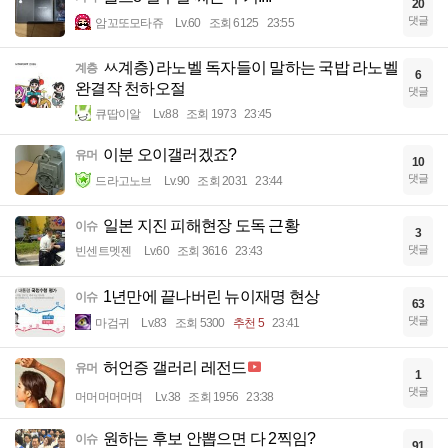
20
댓글
암꼬또모타쥬
Lv.60
조회 6125
23:55
ㅆ계층) 라노벨 독자들이 말하는 국밥 라노벨
계층
6
완결작 천하오절
댓글
큐땁이알
Lv.88
조회 1973
23:45
이분 오이갤러겠죠?
유머
10
댓글
드라고노브
Lv.90
조회 2031
23:44
일본 지진 피해현장 도독 근황
이슈
3
댓글
빈센트멧젠
Lv.60
조회 3616
23:43
1년만에 끝나버린 뉴이재명 현상
이슈
63
댓글
마검귀
Lv.83
조회 5300
추천 5
23:41
허언증 갤러리 레전드
유머
1
댓글
머머머머머며
Lv.38
조회 1956
23:38
원하는 후보 안뽑으면 다 2찍임?
이슈
91