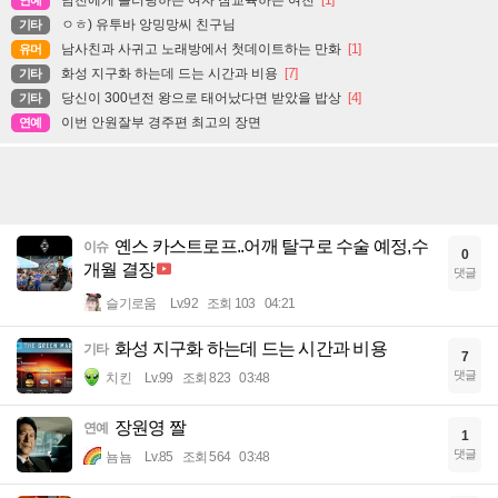
남친에게 플러팅하는 여자 참교육하는 여친
[1]
연예
ㅇㅎ) 유투바 앙밍망씨 친구님
기타
남사친과 사귀고 노래방에서 첫데이트하는 만화
[1]
유머
화성 지구화 하는데 드는 시간과 비용
[7]
기타
당신이 300년전 왕으로 태어났다면 받았을 밥상
[4]
기타
이번 안원잘부 경주편 최고의 장면
연예
옌스 카스트로프..어깨 탈구로 수술 예정,수
이슈
0
개월 결장
댓글
슬기로움
Lv.92
조회 103
04:21
화성 지구화 하는데 드는 시간과 비용
기타
7
댓글
치킨
Lv.99
조회 823
03:48
장원영 짤
연예
1
댓글
뇸뇸
Lv.85
조회 564
03:48