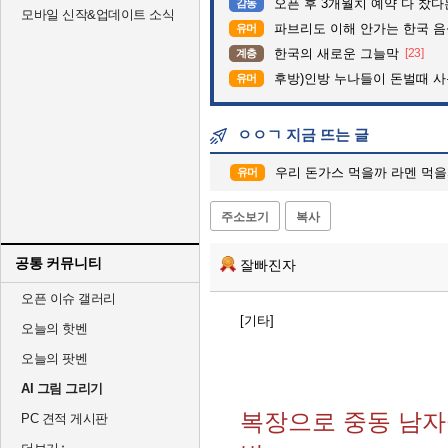
오픈 후 3개월치 예약 다 찼
감동
모바일 신작&업데이트 소식
파브리도 이해 안가는 한국 
유머
한국의 새로운 그늘막
[23]
계층
후방)인방 누나들이 돈벌때 사용하
유머
ㅇㅇㄱ 지금 뜨는 글
우리 돈가스 먹을까 라멘 먹을
유머
주소보기
복사
공통 커뮤니티
잘빠진자
오픈 이슈 갤러리
[기타]
오늘의 핫벤
오늘의 팟벤
AI 그림 그리기
복장으로 중동 남자
PC 견적 게시판