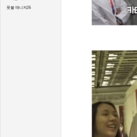
풋볼 매니저26