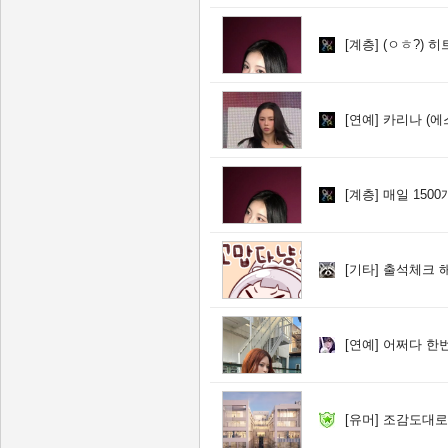
[계층]
(ㅇㅎ?) 
[연예]
카리나 (에
[계층]
매일 150
[기타]
출석체크 
[연예]
어쩌다 한번
[유머]
조감도대로 