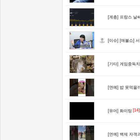
[계층]
프랑스 날씨
[이슈]
[매불쇼] 
[기타]
게임중독치료
[연예]
밥 못먹을까
[14]
[유머]
화이팅
[연예]
백제 자객과