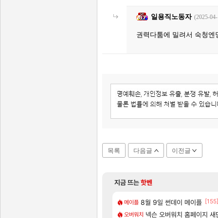
일용직노동자
(2025-04-
권력다툼에 밀려서 숙청엔
목록
다음글
이전글
지금 뜨는
핫벤
[130]
[1]
[155
많은것 같습니다
서 연락왔음
8월 9일 썬데이 메이플
아사쿠라 마이 성우 정보 및
아스오라
메이플
[12]
[1]
매출 점유율 7%…글로벌 4위로 부상
아스오라 성우 정보 및 출연
넥슨 오버워치 홈페이지 새단
아스오라
오버워치