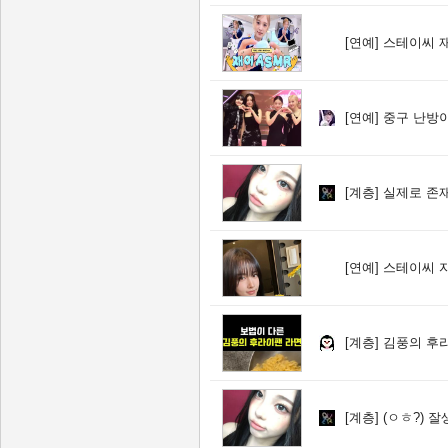
[연예]
스테이씨 재
[연예]
중구 난방이
[계층]
실제로 존재
[연예]
스테이씨 
[계층]
김풍의 후
[계층]
(ㅇㅎ?) 