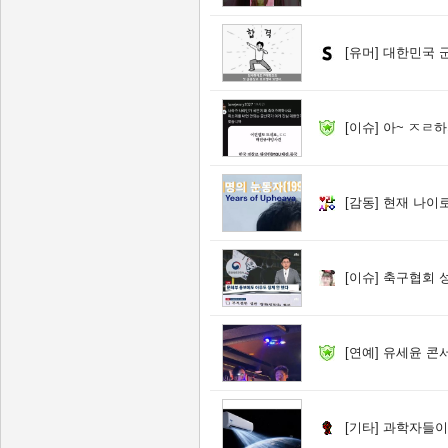
[유머]
대한민국 
[이슈]
아~ ㅈㄹ하
[감동]
현재 나이로
[이슈]
축구협회 성
[연예]
유세윤 콘
[기타]
과학자들이