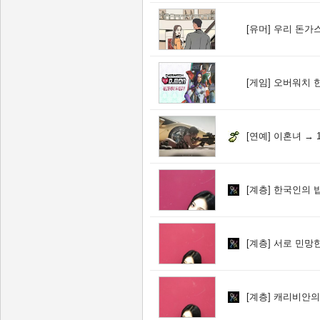
[유머]
우리 돈가스
[게임]
오버워치 한국
[연예]
이혼녀 → 1
[계층]
한국인의 밥
[계층]
서로 민망한
[계층]
캐리비안의 해