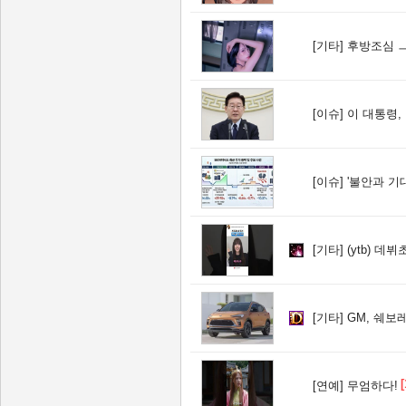
[기타]
후방조심 
[이슈]
이 대통령, ISA·
[이슈]
'불안과 기대 사이' 널
[기타]
(ytb) 데뷔초
[기타]
GM, 쉐보
[
[연예]
무엄하다!