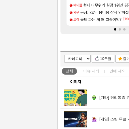
[5]
메인보드값 오르나
현재 나무위키 실검 1위인 김
아키츠 아키나 성우 정보 및
아스오라
메이플
[55]
사과보상줬는데
치노트 (8/5)
공장: xx님 옴니움 장서 안하
모든 성소 위치 공략 (40개)
비스트
와우
[45]
[19
7년 생산분 완판?
고의 약코
골드 파는 게 왜 쌀숭이임?
프롤로그 테스트를 마치고.. (
리밋제로
로아
10추글
즐
전체
이슈
제외
연예
제외
이미지
[기타]
허리통증 
[게임]
스팀 무료 게임