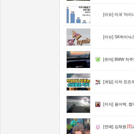
[이슈]
미국 '마이너스
[이슈]
SK하이닉스, 주당
[유머]
BMW 차주
[게임]
이자 진죠우
[지식]
용아맥, 짭
[1]
[연예]
김채원