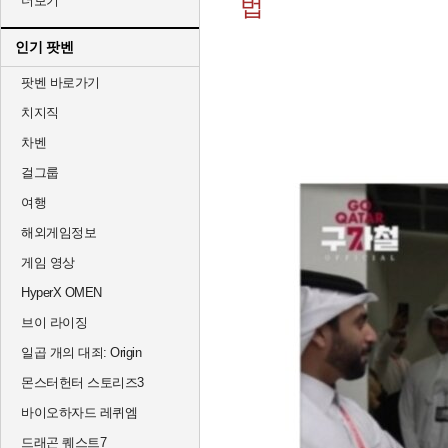
더보기
법
인기 팟벤
팟벤 바로가기
치지직
차벤
걸그룹
여행
해외게임정보
게임 영상
HyperX OMEN
브이 라이징
일곱 개의 대죄: Origin
몬스터헌터 스토리즈3
바이오하자드 레퀴엠
드래곤 퀘스트7