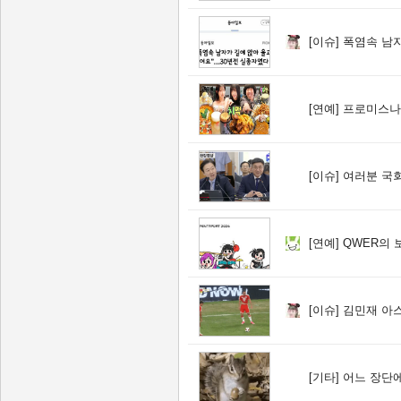
[이슈]
폭염속 남자가 
[연예]
프로미스나
[이슈]
여러분 국회의원도 
[연예]
QWER의 
[이슈]
김민재 아스
[기타]
어느 장단에