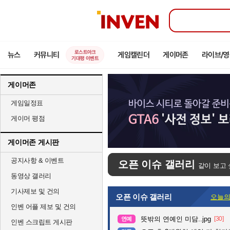
인
벤
로스트아크
뉴스
커뮤니티
게임캘린더
게이머존
라이브/
기대평 이벤트
게이머존
게임일정표
게이머 평점
게이머존 게시판
공지사항 & 이벤트
오픈 이슈 갤러리
같이 보고 
동영상 갤러리
기사제보 및 건의
오픈 이슈 갤러리
오늘의
인벤 어플 제보 및 건의
뜻밖의 연예인 미담..jpg
[30]
연예
인벤 스크립트 게시판