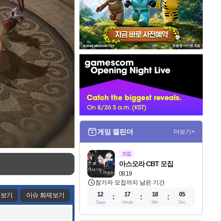
인
벤
배
너
게임 캘린더
더보기+
모집
아스오라 CBT 모집
08.19
참가자 모집까지 남은 기간
12
17
18
03
제보기
이슈 화제보기
Days
Hours
Min
Sec