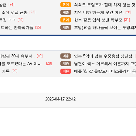
 삼촌
[74]
의외로 트럼프가 절대 하지 않는 
유머
 소식 댓글 근황
[22]
지역 비하 하는게 웃긴 이유.
[58]
계층
특징 ㅋㅋ
[29]
한복 잘못 입혀 보낸 학부모
[31]
유머
펙트하는 만화작가들
[35]
후방)요즘 하나둘씩 보이는 투명의
계층
람핀 30대 유부녀..
[40]
연봉 5억이 넘는 수중용접 장단점.
계층
 모르겠다는 AV 여배우..
[28]
남편이 섹스 거부해서 이혼까지 고민 중인
계층
 카톡
[29]
애플 '칩 값 올랐으니 디스플레이 공급가 20% 낮춰라' 삼
이슈
2025-04-17 22:42