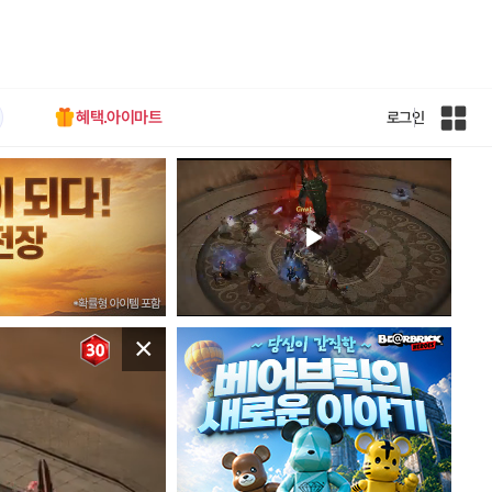
혜택.아이마트
로그인
인
벤
전
체
사
이
트
맵
×