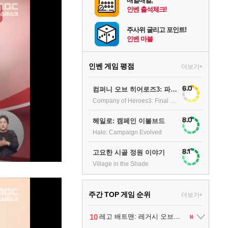
매일매일,
인벤 출석체크!
주사위 굴리고 포인트!
인벤 마블
인벤 게임 평점
더보기+
6.0
컴퍼니 오브 히어로즈3: 파이널 스탠드
Company of Heroes3: Final stand
8.0
헤일로: 캠페인 이볼브드
Halo: Campaign Evolved
8.1
고요한 시골 정원 이야기
Village in the Shade
주간 TOP 게임 순위
더보기+
1
팰월드