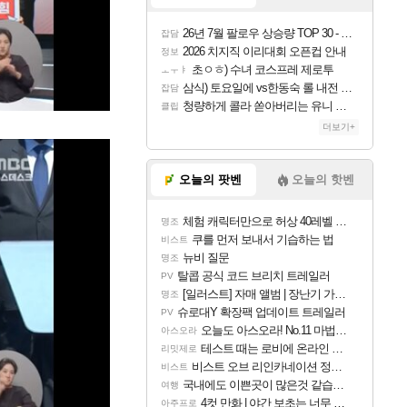
26년 7월 팔로우 상승량 TOP 30 - 월간 치지직
잡담
2026 치지직 이리대회 오픈컵 안내
정보
초ㅇㅎ) 수녀 코스프레 제로투
ㅗㅜㅑ
삼식) 토요일에 vs한동숙 롤 내전 예정
잡담
청량하게 콜라 쏟아버리는 유니 ㅋㅋㅋ
클립
더보기+
오늘의 팟벤
오늘의 핫벤
체험 캐릭터만으로 허상 40레벨 하이와티아 5분 컷!｜에이메스·린네·모니에 명함
명조
쿠를 먼저 보내서 기습하는 법
비스트
뉴비 질문
명조
탈콥 공식 코드 브리치 트레일러
PV
[일러스트] 자매 앨범 | 장난기 가득한 오후의 공원 (리메이크판)
명조
슈로대Y 확장팩 업데이트 트레일러
PV
오늘도 아스오라! No.11 마법사 클랜: 츄오구
아스오라
테스트 때는 로비에 온라인 기능이 있는데
리밋제로
비스트 오브 리인카네이션 정보/공략글 모음
비스트
국내에도 이쁜곳이 많은것 같습니다
여행
4컷 만화 | 야간 보초는 너무 힘들어
아주프로