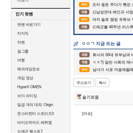
더보기
조카 용돈 주다가 뺏은
유머
신남성연대 배인규 사망
계층
인기 팟벤
여자 솔로 캠핑 유튜브 
유머
팟벤 바로가기
드래곤볼 40주년 리스
계층
치지직
차벤
ㅇㅇㄱ 지금 뜨는 글
걸그룹
회사의 50대 유부남과 바
계층
여행
ㅇㅎ?) 일반 사회의 매너를
계층
해외게임정보
남녀가 서로 마음에들때
유머
게임 영상
주소보기
복사
HyperX OMEN
브이 라이징
슬기로움
일곱 개의 대죄: Origin
몬스터헌터 스토리즈3
[이슈]
바이오하자드 레퀴엠
드래곤 퀘스트7