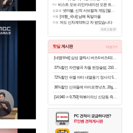
비스트 오브 리인카네이션 오픈 트레일러
PV
넷마블, 신작 서브컬쳐 게임 [펄 인 블루] 티저 사이트 오픈
섭컬겜
[여행_국내] 남해 독일마을
여행
저도 신차계약하고 차 받았습니다
차벤
새로고침
핫딜
게시판
더보기+
[네맴무배] 삼성 갤럭시 버즈4 버즈4프로 케이스 레트로 픽셀 숲(크림)
37%할인 자연별곡 차돌 된장술밥, 210g, 2개 +황태 콩나물 해장국밥, 210g, 2개 + 소고기 미역국밥, 210g, 2개
72%할인 쉬젤 아티 내열용기 정사각 5종 세트, 320ml 3개 + 520ml 2개, 1세트
36%할인 산과들에 마이포켓넛츠, 20g, 100봉
[14,940 -> 9,750] 떡볶이의신 신당동 즉석쫄볶이 397g x 3개
PC 견적이 궁금하다면?
IT인벤 견적게시판