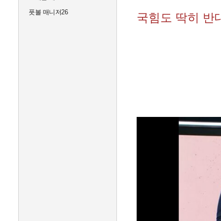
풋볼 매니저26
국힘도 딱히 반