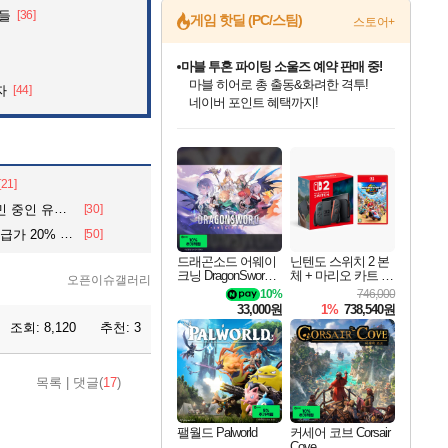
것들
[36]
게임 핫딜 (PC/스팀)
스토어+
캡콤 프렌차이즈 할인 진행 중!
몬헌, 바하 등 인기 IP를
자
[44]
할인가에 만나보세요!
인벤게임즈 8월 특별 할인!
드래곤소드: 어웨이크닝 입점!
문명 7 특별 할인!
귀무자: 검의 길 예약 판매 중!
비스트 오브 리인카네이션 정식 출시!
커세어 코브 출시 기념 할인!
더 렐릭 퍼스트 가디언 정식 출시
베데스다 40주년 기념 할인 중!
마블 투혼 파이팅 소울즈 예약 판매 중!
캡콤 일부 상품 상시 할인
스타워즈 은하계 레이서
로블록스 기프트 카드 공식 입점
인기 퍼블리셔 모음!
스팀으로 만나는 드래곤소드!
조선&고려 DLC 출시 예정
10% 할인과
게임프릭 신작 IP
해적'섬'을 발전시키자!
설화x하드코어 액션!
베데스다의 명작들을
마블 히어로 총 출동&화려한 격투!
몬헌 와일즈 & 드래곤즈 도그마2
인벤게임즈에서 10% 추가 적립
Robux를 가장 안전하고
최대 90% 할인가를 만나보세요!
네이버혜택과 함께 만나보세요!
50%할인&추가 적립까지!
이니&베니 혜택까지!
네이버 혜택가와 함께 예약하세요!
할인&네이버혜택으로 만나보세요!
네이버페이 혜택과 만나보세요!
40주년 프로모션으로 만나보세요!
네이버 포인트 혜택까지!
일부 에디션 상시 할인!
혜택으로 예약 판매 중
편안하게 충전하세요
[21]
 유부녀..
[30]
성, LG에 요구.
[50]
드래곤소드 어웨이
닌텐도 스위치 2 본
크닝 DragonSword A
체 + 마리오 카트 월
오픈이슈갤러리
wakening
드
10%
746,000
33,000원
1%
738,540원
조회:
8,120
추천:
3
목록
|
댓글(
17
)
팰월드 Palworld
커세어 코브 Corsair
Cove