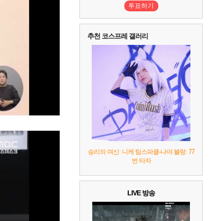
2
어쌔신 크리드: 블랙 플래그 리싱크드
1
투표하기
3
프로야구스피리츠2026
2
4
드래곤소드 : 어웨이크닝
2
추천 코스프레 갤러리
5
블라인드 삼국
1
6
그랑블루 판타지 리링크 - 엔드리스 라그나로크
1
7
리듬 천국 미라클 스타즈
2
8
헤일로: 캠페인 이볼브드
2
9
캡틴 츠바사 2 월드 파이터즈
10
레고 배트맨: 레거시 오브 더 다크 나이트
승리의 여신: 니케 팀스파클-나야 블랑: 77
번 타자
LIVE 방송