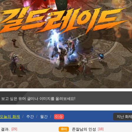
Progress
:
Loaded
:
0%
0%
 보고 싶은 유머 글이나 이미지를 올려보세요!
오늘의 화제
주간
월간
이슈
지난 화
 결과.
[29]
존잘남의 인성
[18]
유머