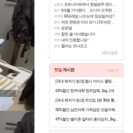
포트나이트에서 명일방주 엔드필드 [펠리카] 판매 예정
섭컬겜
6개월 기다렸다… 드디어 도착한 치사 메신저백! 실물 후기
명조
60프레임 나오는데 정상일까요?
레퀴엠
버전 콘텐츠 미리 보기 | 3.6 버전 「신기루 속 등불 그림자, 속세에 깃든 검의 결심」이 8월 20일에 업데이트됩니다!
명조
운문댐
여행
합천 을 다녀왔습니다
여행
내차 인증합니당~
차벤
힐러는 안나오고
명조
새로고침
핫딜
게시판
더보기+
[국내 최저가 링크] 펩시 아이스 쿨링 미니 선풍기, 블루, 1개
63%할인 한우대학 한우잡육, 1kg, 1개
[국내 최저가 링크] 외갓집 1분 30초 통등심 돈까스, 650g, 1팩
50%할인 삼진어묵 가득담은 모둠어묵탕, 484g, 2개
47%할인 별미촌 알타리 총각김치, 2kg, 1박스