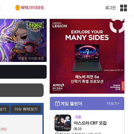
혜택.아이마트
로그인
인
벤
전
체
사
이
트
맵
게임 캘린더
더보기+
보기
이슈 화제보기
모집
아스오라 CBT 모집
08.19
[45]