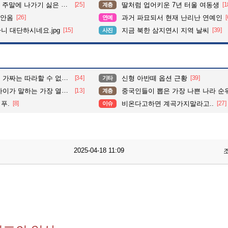
주말에 나가기 싫은 이유
[25]
딸처럼 업어키운 7년 터울 여동생
[1
계층
 안옴
[26]
과거 파묘되서 현재 난리난 연예인
[
연예
다니 대단하시네요.jpg
[15]
지금 북한 삼지연시 지역 날씨
[39]
사진
는 따라할 수 없는 움직임.
[34]
신형 아반떼 옵션 근황
[39]
기타
말하는 가장 열심히 한 작품.
[13]
중국인들이 뽑은 가장 나쁜 나라 순
계층
푸.
[8]
비온다고하면 계곡가지말라고..
[27]
이슈
2025-04-18 11:09