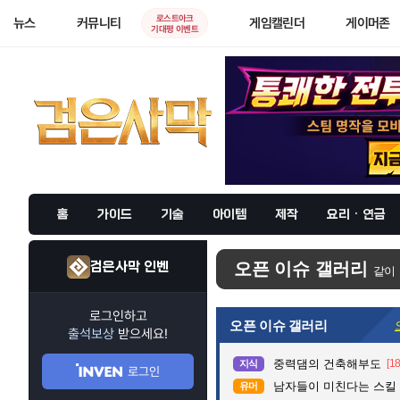
로스트아크
뉴스
커뮤니티
게임캘린더
게이머존
기대평 이벤트
홈
가이드
기술
아이템
제작
요리 · 연금
검은사막 인벤
오픈 이슈 갤러리
같이
로그인하고
오픈 이슈 갤러리
출석보상
받으세요!
중력댐의 건축해부도
[18
지식
로그인
남자들이 미친다는 스킬
유머