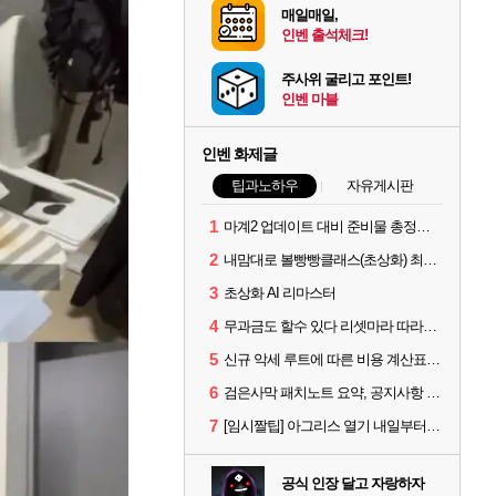
매일매일,
인벤 출석체크!
주사위 굴리고 포인트!
인벤 마블
인벤 화제글
팁과노하우
자유게시판
1
마계2 업데이트 대비 준비물 총정리｜에다나 보스 장비 세팅 가이드
2
내맘대로 볼빵빵클래스(초상화) 최신버전입니다
3
초상화 AI 리마스터
4
무과금도 할수 있다 리셋마라 따라하기
5
신규 악세 루트에 따른 비용 계산표 #에크레타#아페론#카라자드#데보레카
6
검은사막 패치노트 요약, 공지사항 검색, AI 사서 사이트 공유 (칼페온 도서관)
7
[임시짤팁] 아그리스 열기 내일부터 꺼봅시다.
공식 인장 달고 자랑하자