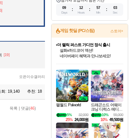
참가자 모집까지 남은 기간
8]
09
12
57
01
6]
Days
Hours
Min
Sec
게임 핫딜 (PC/스팀)
스토어+
더 렐릭 퍼스트 가디언 정식 출시
설화x하드코어 액션!
위
[19]
네이버페이 혜택과 만나보세요!
인벤게임즈 8월 특별 할인!
드래곤소드: 어웨이크닝 입점!
문명 7 특별 할인!
마블 투혼 파이팅 소울즈 정식출시!
귀무자: 검의 길 예약 판매 중!
비스트 오브 리인카네이션 정식 출시!
커세어 코브 출시 기념 할인!
베데스다 40주년 기념 할인 중!
캡콤 프렌차이즈 할인 진행 중!
캡콤 일부 상품 상시 할인
스타워즈 은하계 레이서
로블록스 기프트 카드 공식 입점
인기 퍼블리셔 모음!
스팀으로 만나는 드래곤소드!
조선&고려 DLC 출시 예정
마블 히어로 총 출동&화려한 격투!
10% 할인과
게임프릭 신작 IP
해적'섬'을 발전시키자!
베데스다의 명작들을
몬헌, 바하 등 인기 IP를
몬헌 와일즈 & 드래곤즈 도그마2
인벤게임즈에서 10% 추가 적립
Robux를 가장 안전하고
최대 90% 할인가를 만나보세요!
네이버혜택과 함께 만나보세요!
50%할인&추가 적립까지!
네이버 포인트 혜택까지!
이니&베니 혜택까지!
네이버 혜택가와 함께 예약하세요!
할인&네이버혜택으로 만나보세요!
40주년 프로모션으로 만나보세요!
할인가에 만나보세요!
일부 에디션 상시 할인!
혜택으로 예약 판매 중
편안하게 충전하세요
오픈이슈갤러리
조회:
19,140
추천:
18
팰월드 Palworld
드래곤소드 어웨이
목록
|
댓글(
46
)
크닝 디럭스 에디션
DragonSword Awake
5%
32,000
10%
55,000
ning Deluxe Edition
25%
24,000원
10%
49,500원