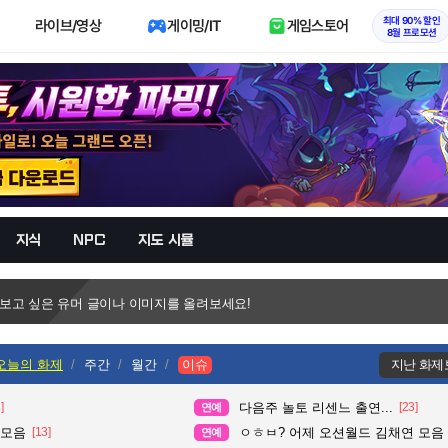
최대 90% 할인
라이브/영상
게이밍/IT
게임스토어
8월 프로모션
지식
NPC
지도 시뮬
 보고 싶은 유머 글이나 이미지를 올려보세요!
오늘의 화제
주간
월간
이슈
지난 화제
]
다음주 놀토 리센느 출연...
[23]
연예
 모음
[13]
ㅇㅎㅂ? 어제 오션월드 김채연 모음
연예