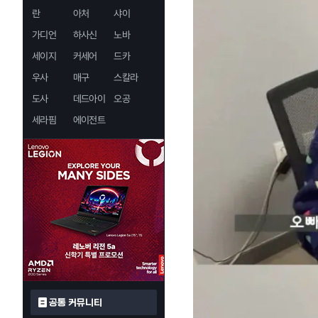
란
아처
샤이
가디언
하사신
노바
세이지
커세어
드카
우사
매구
스칼라
도사
데드아이
오공
세라핌
에이전트
공통 커뮤니티