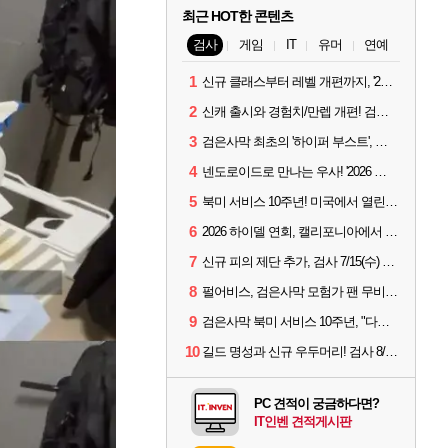
최근 HOT한 콘텐츠
검사
게임
IT
유머
연예
1
신규 클래스부터 레벨 개편까지, '2026 검은사막 하이델 연회' 총정리
2
신캐 출시와 경험치/만렙 개편! 검사 2026 하이델 연회 모아보기
3
검은사막 최초의 '하이퍼 부스트', 직접 해봤습니다
4
넨도로이드로 만나는 우사! '2026 하이델 연회' 막바지 깜짝 공개
5
북미 서비스 10주년! 미국에서 열린 '검은사막 하이델 연회'
6
2026 하이델 연회, 캘리포니아에서 개최
7
신규 피의 제단 추가, 검사 7/15(수) 패치 핵심 정리
8
펄어비스, 검은사막 모험가 팬 무비 '마디걸스' 글로벌 상영회 개최
9
검은사막 북미 서비스 10주년, "다음 10년도 우리만의 액션으로"
10
길드 명성과 신규 우두머리! 검사 8/5(수) 패치 핵심 정리
PC 견적이 궁금하다면?
IT인벤 견적게시판