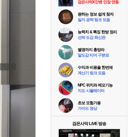
검은사막X인벤 인장 연동
원하는 정보 쉽게 찾자
일지 공략 링크 모음
능력치 & 특징 한방 정리
선박 도감 최신판
별명까지 총망라
말도감 티어 구분표
수익과 비용을 한번에
계산기 링크 모음
NPC 위치와 메모기능
지도 시뮬레이터
초보 모험가용
가이드 영상
검은사막 LIVE 방송