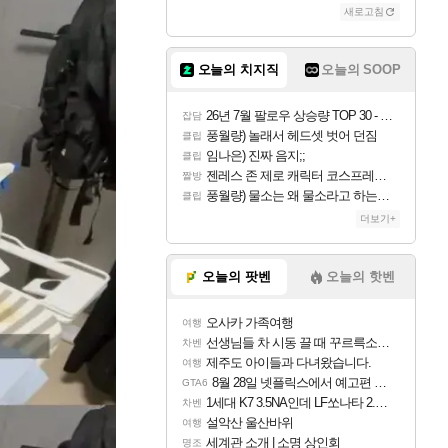
새로고침
오늘의 치지직
오늘의 SOOP
26년 7월 팔로우 상승량 TOP 30 - 월간 치지직
잡담
풍월량) 놀래서 헤드셋 벗어 던짐
클립
임나은) 진짜 음지;;
클립
젠레스 존 제로 캐릭터 코스프레한 꽁주
짤방
풍월량) 물소는 왜 물소라고 하는거야? 아! 그만 ㅋㅋ 알았어 ㅋㅋ
클립
더보기+
오늘의 팟벤
오늘의 핫벤
오사카 가족여행
여행
선생님들 차 시동 끌 때 꾸르륵소리나는데
차벤
제주도 아이들과 다녀왔습니다.
여행
8월 28일 넷플릭스에서 예고편 공개 예정
GTA6
1세대 K7 3.5NA인데 LF쏘나타 2.0NA 기변하면 유류비 절약이 얼마나 될까요..?
차벤
설악산 울산바위
여행
세계관 소개 | 소명 상인회
명조