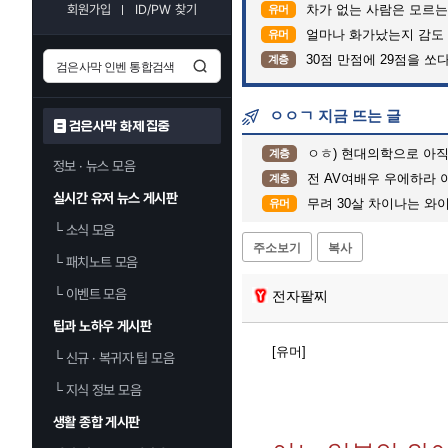
회원가입
ID/PW 찾기
차가 없는 사람은 모르는 
유머
얼마나 화가났는지 감도
유머
30점 만점에 29점을 쏘
계층
ㅇㅇㄱ 지금 뜨는 글
검은사막 화제 집중
ㅇㅎ) 현대의학으로 아직 가짜
계층
정보 · 뉴스 모음
전 AV여배우 우에하라 아이가 
계층
실시간 유저 뉴스 게시판
무려 30살 차이나는 와이
유머
└
소식 모음
주소보기
복사
└
패치노트 모음
└
이벤트 모음
전자팔찌
팁과 노하우 게시판
[유머]
└
신규 · 복귀자 팁 모음
└
지식 정보 모음
생활 종합 게시판