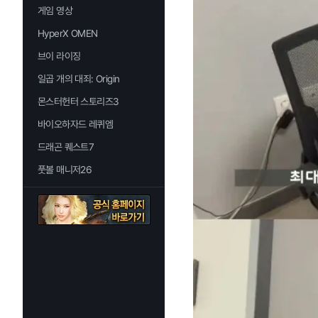
게임 영상
HyperX OMEN
브이 라이징
일곱 개의 대죄: Origin
몬스터헌터 스토리즈3
바이오하자드 레퀴엠
드래곤 퀘스트7
풋볼 매니저26