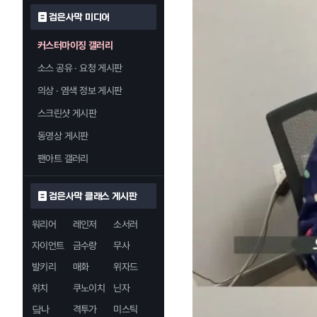
검은사막 미디어
커스터마이징 갤러리
소스 공유 · 요청 게시판
의상 · 염색 정보 게시판
스크린샷 게시판
동영상 게시판
팬아트 갤러리
검은사막 클래스 게시판
워리어
레인저
소서러
자이언트
금수랑
무사
발키리
매화
위자드
위치
쿠노이치
닌자
닼나
격투가
미스틱