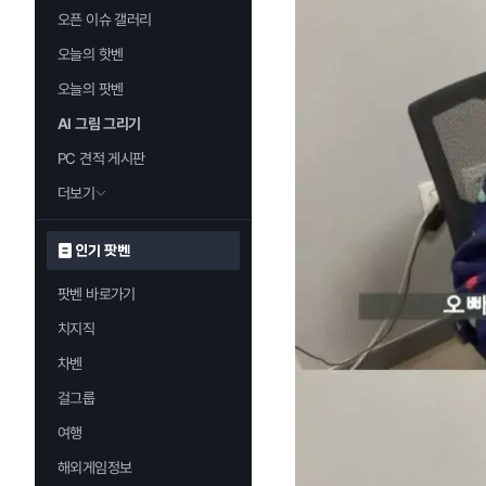
오픈 이슈 갤러리
오늘의 핫벤
오늘의 팟벤
AI 그림 그리기
PC 견적 게시판
더보기
인기 팟벤
팟벤 바로가기
치지직
차벤
걸그룹
여행
해외게임정보