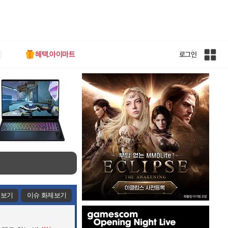
혜택.아이마트
로그인
인
벤
전
체
사
이
트
맵
제보기
이슈 화제보기
인
벤
배