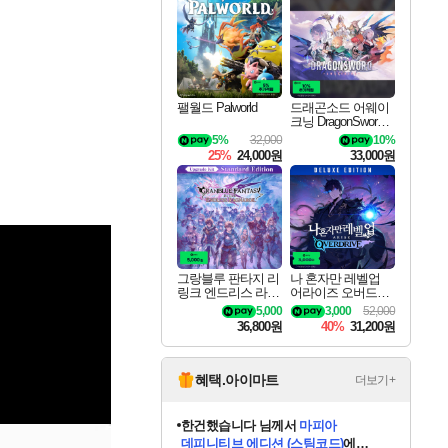
최대 90% 할인가를 만나보세요!
네이버혜택과 함께 만나보세요!
50%할인&추가 적립까지!
네이버 포인트 혜택까지!
할인&네이버혜택으로 만나보세요!
네이버페이 혜택과 만나보세요!
40주년 프로모션으로 만나보세요!
할인가에 만나보세요!
일부 에디션 상시 할인!
혜택으로 예약 판매 중
편안하게 충전하세요
팰월드 Palworld
드래곤소드 어웨이
크닝 DragonSword A
wakening
5%
32,000
10%
25%
24,000원
33,000원
그랑블루 판타지 리
나 혼자만 레벨업
링크 엔드리스 라그
어라이즈 오버드라
나로크 업그레이드
이브 디럭스 에디션
5,000
3,000
52,000
킷 Granblue Fantasy
Solo Leveling Arise
36,800원
40%
31,200원
Relink Endless Ragn
Overdrive Deluxe Edi
arok Upgrade Kit DL
tion
C
혜택.아이마트
더보기+
한건했습니다
님께서
마피아
데피니티브 에디션 (스팀코드)
에