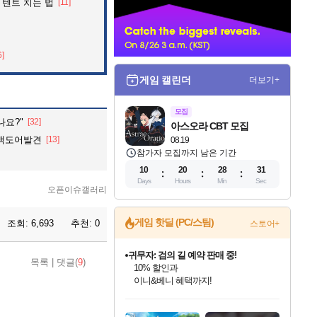
 텐트 치는 법
[11]
너
6]
게임 캘린더
더보기+
모집
나요?"
[32]
아스오라 CBT 모집
 백도어발견
[13]
08.19
참가자 모집까지 남은 기간
10
20
28
29
Days
Hours
Min
Sec
오픈이슈갤러리
게임 핫딜 (PC/스팀)
조회:
6,693
추천:
0
스토어+
귀무자: 검의 길 예약 판매 중!
10% 할인과
이니&베니 혜택까지!
목록
|
댓글(
9
)
비스트 오브 리인카네이션 정식 출시!
게임프릭 신작 IP
인벤게임즈 8월 특별 할인!
드래곤소드: 어웨이크닝 입점!
문명 7 특별 할인!
마블 투혼 파이팅 소울즈 정식출시!
커세어 코브 출시 기념 할인!
더 렐릭 퍼스트 가디언 정식 출시
베데스다 40주년 기념 할인 중!
캡콤 프렌차이즈 할인 진행 중!
캡콤 일부 상품 상시 할인
스타워즈 은하계 레이서
로블록스 기프트 카드 공식 입점
네이버 혜택가와 함께 예약하세요!
인기 퍼블리셔 모음!
스팀으로 만나는 드래곤소드!
조선&고려 DLC 출시 예정
마블 히어로 총 출동&화려한 격투!
해적'섬'을 발전시키자!
설화x하드코어 액션!
베데스다의 명작들을
몬헌, 바하 등 인기 IP를
몬헌 와일즈 & 드래곤즈 도그마2
인벤게임즈에서 10% 추가 적립
Robux를 가장 안전하고