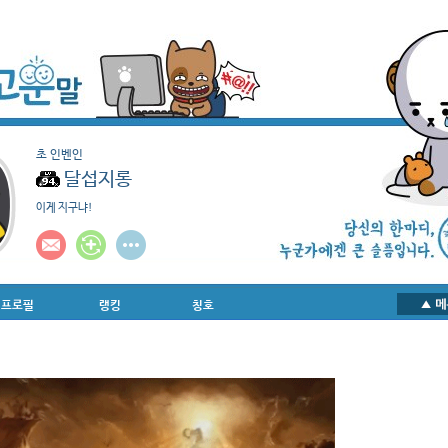
초 인벤인
달섭지롱
이게 지구냐!
프로필
랭킹
칭호