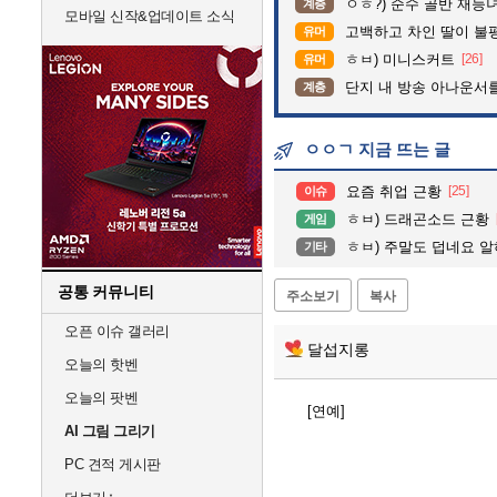
ㅇㅎ?) 순수 골반 재능녀
계층
모바일 신작&업데이트 소식
고백하고 차인 딸이 불
유머
ㅎㅂ) 미니스커트
[26]
유머
단지 내 방송 아나운서를 바꾸고 나서 집중
계층
ㅇㅇㄱ 지금 뜨는 글
요즘 취업 근황
[25]
이슈
ㅎㅂ) 드래곤소드 근황
게임
ㅎㅂ) 주말도 덥네요 
기타
공통 커뮤니티
주소보기
복사
오픈 이슈 갤러리
달섭지롱
오늘의 핫벤
오늘의 팟벤
[연예]
AI 그림 그리기
PC 견적 게시판