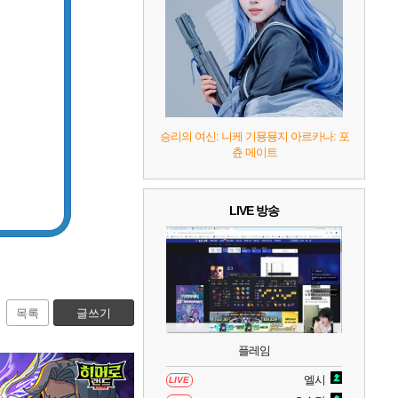
9
캡틴 츠바사 2 월드 파이터즈
10
레고 배트맨: 레거시 오브 더 다크 나이트
승리의 여신: 니케 기묭묭지 아르카나: 포
츈 메이트
LIVE 방송
목록
글쓰기
플레임
엘시
LIVE