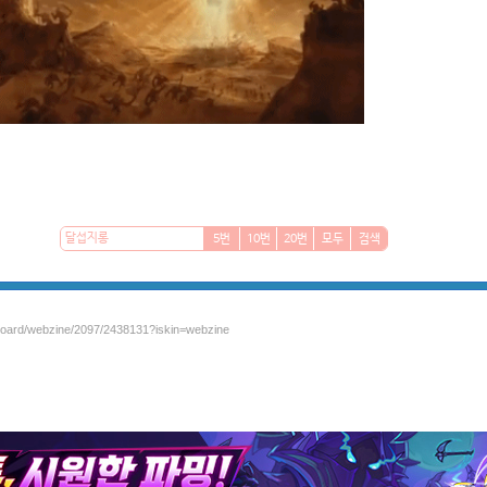
5번
10번
20번
모두
검색
/board/webzine/2097/2438131?iskin=webzine