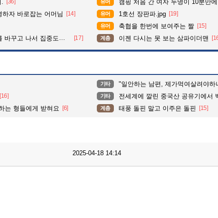
.
[36]
캠핑 처음 간 여자 두명이 10분만에
유머
평하자 바로잡는 어머님
[14]
1호선 장판파.jpg
[19]
유머
축협을 한번에 보여주는 짤
[15]
유머
도가 확 올라갔다는 한 아파트의 안내방송
[17]
이젠 다시는 못 보는 삼파이더맨
[1
계층
"일안하는 남편, 제가먹여살려야하
기타
[16]
전세계에 깔린 중국산 공유기에서
기타
알하는 형들에게 받혀요
[6]
태풍 돌핀 말고 이주은 돌핀
[15]
계층
2025-04-18 14:14