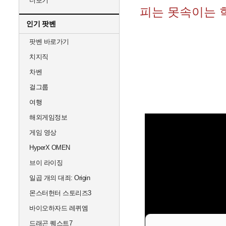
더보기
피는 못속이는 
인기 팟벤
팟벤 바로가기
치지직
차벤
걸그룹
여행
해외게임정보
게임 영상
HyperX OMEN
브이 라이징
일곱 개의 대죄: Origin
몬스터헌터 스토리즈3
바이오하자드 레퀴엠
드래곤 퀘스트7