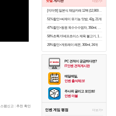
핫딜
게시판
더보기+
[지마켓] 일본식 채담카레 12팩 (12,900원/무료)
51%할인>씨제이 유기농 맛밤, 42g, 21개
47%할인>동원 옥수수수염차, 350ml, 24개
58%초특가!셰프초이스 제육 불고기, 1.5kg, 1개
29%할인>게토레이 레몬, 300ml, 24개
PC 견적이 궁금하다면?
IT인벤 견적게시판
매일매일,
인벤 출석체크!
주사위 굴리고 포인트!
인벤 마블
스팸신고
추천 확인
인벤 게임 평점
더보기+