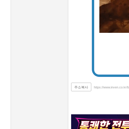
주소복사
https://www.inven.co.kr