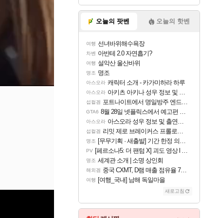
오늘의 팟벤
오늘의 핫벤
선녀바위해수욕장
여행
아반테 2.0 자연흡기?
차벤
설악산 울산바위
여행
명조
명조
캐릭터 소개 - 카가미하라 하루
아스오라
아키츠 아키나 성우 정보 및 주요 필모
아스오라
포트나이트에서 명일방주 엔드필드 [펠리카] 판매 예정
섭컬겜
8월 28일 넷플릭스에서 예고편 공개 예정
GTA6
아스오라 성우 정보 및 출연작 모음
아스오라
리밋 제로 브레이커스 프롤로그 테스트 후기 영상 업로드
섭컬겜
[무무기획 · 새출발] 기간 한정 의뢰 이벤트
명조
[페르소나5: 더 팬텀 X] 괴도 영상 l 타카마키 안·댄싱 스타
PV
세계관 소개 | 소명 상인회
명조
중국 CXMT, D램 매출 점유율 7%…글로벌 4위로 부상
해외겜
[여행_국내] 남해 독일마을
여행
새로고침