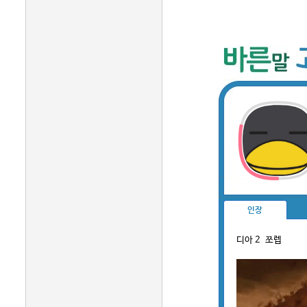
인장
디아 2 쪼렙