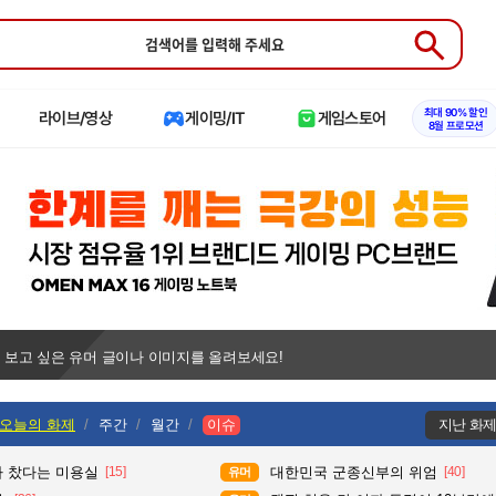
Submit
최대 90% 할인
라이브/영상
게이밍/IT
게임스토어
8월 프로모션
 보고 싶은 유머 글이나 이미지를 올려보세요!
오늘의 화제
주간
월간
이슈
지난 화
다 찼다는 미용실
[15]
대한민국 군종신부의 위엄
[40]
유머