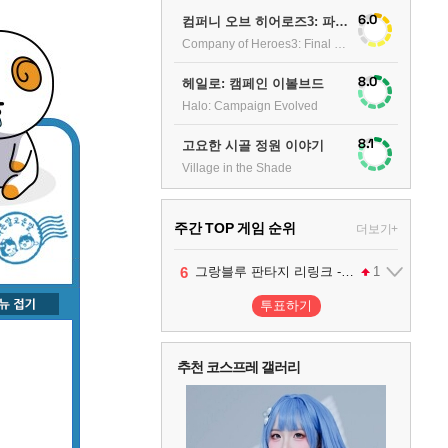
6.0
컴퍼니 오브 히어로즈3: 파이널 스탠드
Company of Heroes3: Final stand
8.0
헤일로: 캠페인 이볼브드
Halo: Campaign Evolved
8.1
고요한 시골 정원 이야기
Village in the Shade
주간 TOP 게임 순위
더보기+
1
2
3
4
5
6
팰월드
프로야구스피리츠2026
드래곤소드 : 어웨이크닝
블라인드 삼국
어쌔신 크리드: 블랙 플래그 리싱크드
그랑블루 판타지 리링크 - 엔드리스 라그나로크
1
2
2
1
1
투표하기
7
리듬 천국 미라클 스타즈
2
추천 코스프레 갤러리
8
헤일로: 캠페인 이볼브드
2