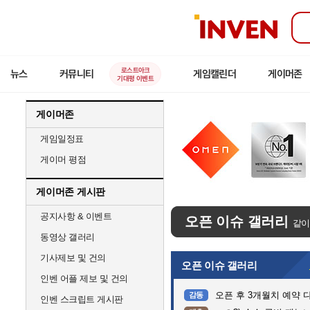
인
벤
로스트아크
뉴스
커뮤니티
게임캘린더
게이머존
기대평 이벤트
게이머존
게임일정표
게이머 평점
게이머존 게시판
공지사항 & 이벤트
오픈 이슈 갤러리
같이
동영상 갤러리
기사제보 및 건의
오픈 이슈 갤러리
인벤 어플 제보 및 건의
오픈 후 3개월치 예약 
감동
인벤 스크립트 게시판