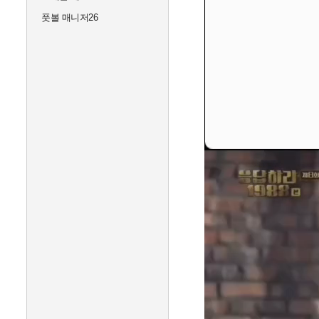
풋볼 매니저26