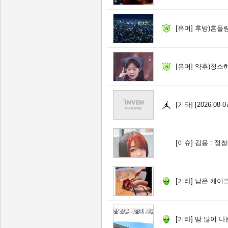
[유머]
후방)흔들
[유머]
약후)청소
[기타]
[2026-08
[이슈]
김용 : 정
[기타]
남은 케이크
[기타]
땀 많이 나