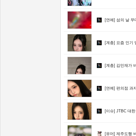
[연예]
섬의 날 무대 아
[계층]
요즘 인기 
[계층]
김민재가 바
[연예]
편의점 과자
[이슈]
JTBC 대한
[유머]
제주도행 비