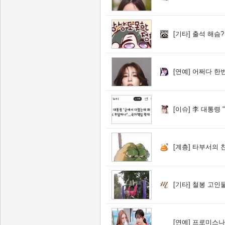
[기타]
출석 해슴?
[연예]
어쩌다 한
[이슈]
李 대통령 "군에서
[계층]
타부서의 
[기타]
철봉 고인
[연예]
프로미스나인 