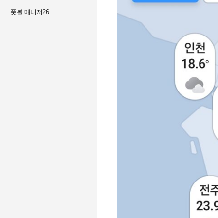
풋볼 매니저26