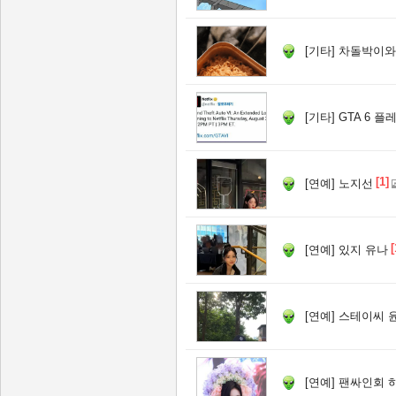
[기타]
차돌박이와
[기타]
GTA 6 플
[1]
[연예]
노지선
[
[연예]
있지 유나
[연예]
스테이씨 
[연예]
팬싸인회 