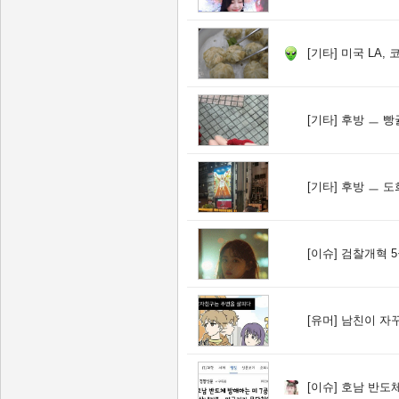
[기타]
미국 LA, 코
[기타]
후방 ㅡ 빵
[기타]
후방 ㅡ 도
[이슈]
검찰개혁 5
[유머]
남친이 자
[이슈]
호남 반도체 방해하는 미 7공