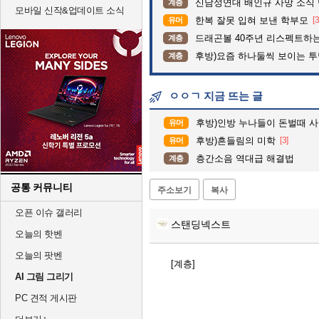
신남성연대 배인규 사망 소식 
계층
모바일 신작&업데이트 소식
한복 잘못 입혀 보낸 학부모
[
유머
드래곤볼 40주년 리스펙트하
계층
후방)요즘 하나둘씩 보이는 
계층
ㅇㅇㄱ 지금 뜨는 글
후방)인방 누나들이 돈벌때 사용하
유머
후방)흔들림의 미학
[3]
유머
층간소음 역대급 해결법
계층
공통 커뮤니티
주소보기
복사
오픈 이슈 갤러리
스탠딩넥스트
오늘의 핫벤
오늘의 팟벤
[계층]
AI 그림 그리기
PC 견적 게시판