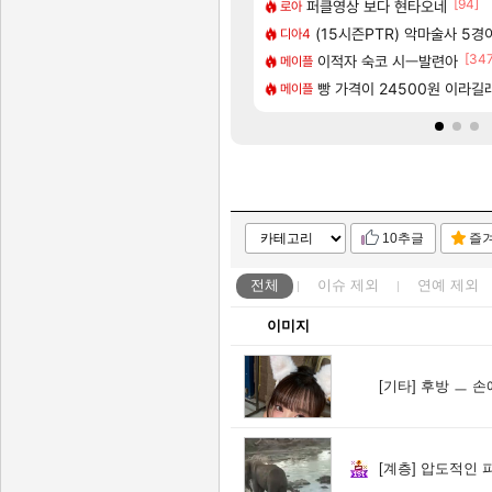
[35]
[94]
 보초는 너무 힘들어
퍼클영상 보다 현타오네
「에린」 컨셉 포스터 공개
아스오라
로아
[76]
즈’, 30~40fps 목표 추정
 터짐
쿠를 먼저 보내서 기습하는 법
(15시즌PTR) 악마술사 5경
비스트
디아4
[118]
[347
TOP 10 직업별 분포
에 온라인 기능이 있는데
이적자 숙코 시ㅡ발련아
리싱크드 1.06 패치노트 (8
리싱크드
메이플
[79]
이션 오픈 트레일러
민심 췤
비스트 오브 리인카네이션 정
빵 가격이 24500원 이라길래 
비스트
메이플
10추글
즐
전체
이슈
제외
연예
제외
이미지
[기타]
후방 ㅡ 손
[계층]
압도적인 