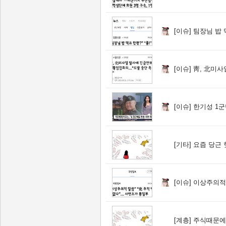
[이슈]
팀장님 밥 먹고 한판
[이슈]
靑, 北미사일 
[이슈]
한기성 1군
[기타]
요즘 당근
[이슈]
이상주의적 말씀
[계층]
주식때문에 죽