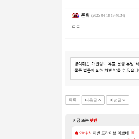
존윅
(2025-04-18 19:40:34)
ㄷㄷ
목록
다음글
이전글
지금 뜨는
핫벤
2]
[6]
략 (1 ~ 12장)
7년만에 가족여행을 다녀왔습니
이번 드라이브 이쁘네
여행
오버워치