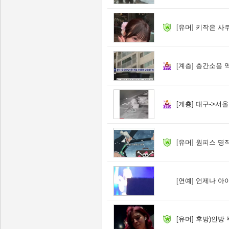
[유머]
키작은 사
[계층]
층간소음 
[계층]
대구->서울
[유머]
원피스 명
[연예]
언제나 아
[유머]
후방)인방 누