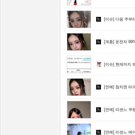
[이슈]
다음 주부터
[계층]
운전자 99
[이슈]
현재까지 트
[연예]
참치캔 따개
[연예]
리센느 쿠팡
[연예]
리센느 메이