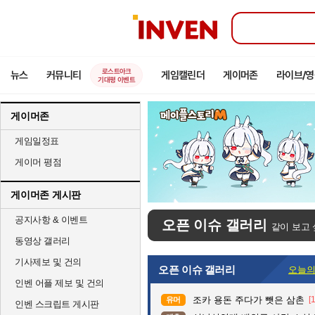
인
벤
로스트아크
뉴스
커뮤니티
게임캘린더
게이머존
라이브/
기대평 이벤트
게이머존
게임일정표
게이머 평점
게이머존 게시판
공지사항 & 이벤트
오픈 이슈 갤러리
같이 보고 
동영상 갤러리
기사제보 및 건의
오픈 이슈 갤러리
오늘의
인벤 어플 제보 및 건의
조카 용돈 주다가 뺏은 삼촌
[
유머
인벤 스크립트 게시판