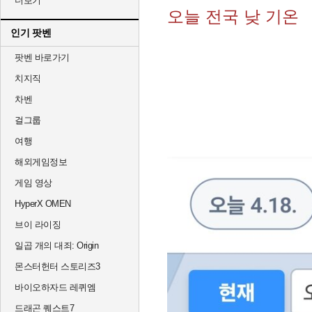
더보기
오늘 전국 낮 기온
인기 팟벤
팟벤 바로가기
치지직
차벤
걸그룹
여행
해외게임정보
게임 영상
HyperX OMEN
브이 라이징
일곱 개의 대죄: Origin
몬스터헌터 스토리즈3
바이오하자드 레퀴엠
드래곤 퀘스트7