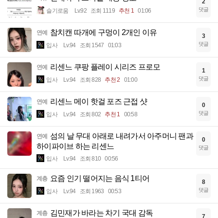
2
댓글
슬기로움
Lv.92
조회 1119
추천 1
01:06
참치캔 따개에 구멍이 2개인 이유
연예
3
댓글
입사
Lv.94
조회 1547
01:03
리센느 쿠팡 플레이 시리즈 프로모
연예
1
댓글
입사
Lv.94
조회 828
추천 2
01:00
리센느 메이 핫걸 포즈 근접 샷
연예
0
댓글
입사
Lv.94
조회 802
추천 1
00:58
섬의 날 무대 아래로 내려가서 아주머니 팬과
연예
0
하이파이브 하는 리센느
댓글
입사
Lv.94
조회 810
00:56
요즘 인기 떨어지는 음식 1티어
계층
8
댓글
입사
Lv.94
조회 1963
00:53
김민재가 바라는 차기 국대 감독
계층
7