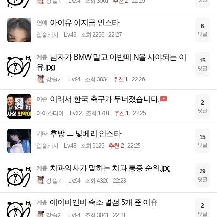
강슬기
Lv.94
조회 3561
추천 2
22:29
아이유 이지금 인스타
연예
6
댓글
입술돼지
Lv.43
조회 2256
22:27
남자가 BMW 말고 아반떼 N을 사야되는 이
계층
15
유.jpg
댓글
강슬기
Lv.94
조회 3834
추천 1
22:26
이래서 한국 축구가 무너졌습니다.
이슈
2
댓글
아이스티이
Lv.32
조회 1701
추천 1
22:25
후방 ㅡ 빛베리 안스타
기타
15
댓글
입술돼지
Lv.43
조회 5125
추천 2
22:25
치과의사가 말하는 치과 통증 순위.jpg
계층
29
댓글
강슬기
Lv.94
조회 4326
22:23
에어비앤비 숙소 별점 5개 준 이유
계층
2
댓글
강슬기
Lv.94
조회 3041
22:21