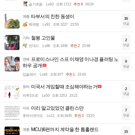
슬기로움
Lv.92
조회 1712
추천 6
00:24
타부서의 친한 동생이
계층
35
댓글
쾌변왕
Lv.91
조회 3227
23:53
철봉 고인물
기타
2
댓글
언데드
Lv.90
조회 1936
추천 2
23:48
프로미스나인 스프 이채영 이나경 플러팅 노
연예
0
하우 공개
댓글
입술돼지
Lv.43
조회 677
추천 1
23:43
미국서 게임할때 조심해야하는거
유머
2
댓글
하루5프로
Lv.50
조회 2253
23:21
미리 알고있었던 클린스만
이슈
7
댓글
호박이쪼아요
Lv.12
조회 3445
추천 3
23:20
MCU)6편까지 계약을 한 톰홀랜드
계층
15