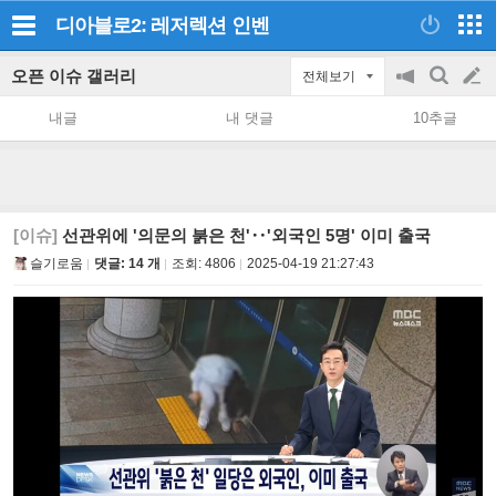
디아블로2: 레저렉션
인벤
오픈 이슈 갤러리
전체보기
공
검
글
지
색
내글
내 댓글
10추글
on/off
쓰
기
[이슈]
선관위에 '의문의 붉은 천'‥'외국인 5명' 이미 출국
슬기로움
댓글: 14 개
조회:
4806
2025-04-19 21:27:43