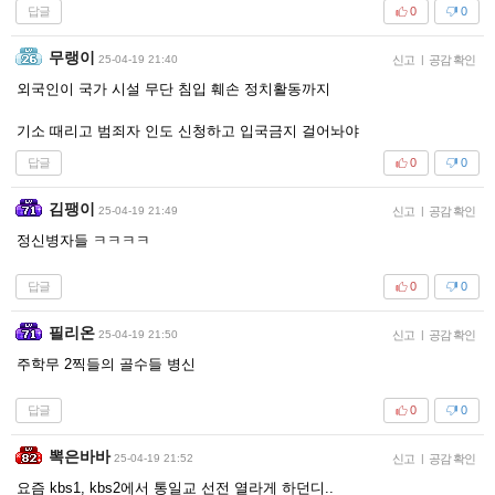
답글
0
0
무랭이
25-04-19 21:40
신고
|
공감 확인
외국인이 국가 시설 무단 침입 훼손 정치활동까지
기소 때리고 범죄자 인도 신청하고 입국금지 걸어놔야
답글
0
0
김팽이
25-04-19 21:49
신고
|
공감 확인
정신병자들 ㅋㅋㅋㅋ
답글
0
0
필리온
25-04-19 21:50
신고
|
공감 확인
주학무 2찍들의 골수들 병신
답글
0
0
뽁은바바
25-04-19 21:52
신고
|
공감 확인
요즘 kbs1, kbs2에서 통일교 선전 열라게 하던디..