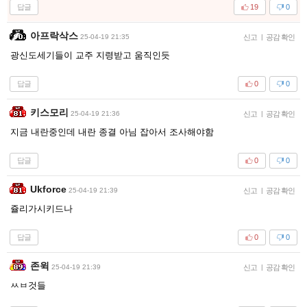
답글
19
0
아프락삭스
25-04-19 21:35
신고
|
공감 확인
광신도세기들이 교주 지령받고 움직인듯
답글
0
0
키스모리
25-04-19 21:36
신고
|
공감 확인
지금 내란중인데 내란 종결 아님 잡아서 조사해야함
답글
0
0
Ukforce
25-04-19 21:39
신고
|
공감 확인
쥴리가시키드나
답글
0
0
존윅
25-04-19 21:39
신고
|
공감 확인
ㅆㅂ것들