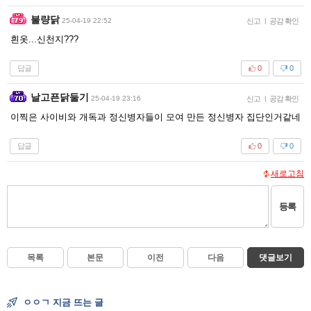
불량닭
25-04-19 22:52
신고
|
공감 확인
흰옷...신천지???
답글
0
0
날고픈닭둘기
25-04-19 23:16
신고
|
공감 확인
이찍은 사이비와 개독과 정신병자들이 모여 만든 정신병자 집단인거같네
답글
0
0
새로고침
등록
목록
본문
이전
다음
댓글보기
ㅇㅇㄱ 지금 뜨는 글