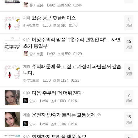
슬기로움
Lv.92
조회 582
01:44
요즘 당근 핫플레이스
기타
1
댓글
하루5프로
Lv.50
조회 610
01:40
이상주의적 말씀” “北 주적 변함없다”… 사면
이슈
10
초가 통일부
댓글
슬기로움
Lv.92
조회 592
01:29
주식때문에 죽고 싶고 가정이 파탄날꺼 같습
계층
4
니다.
댓글
하루5프로
Lv.50
조회 1194
01:23
다음 주부터 더 더워진다
이슈
7
댓글
입사
Lv.94
조회 1089
01:16
운전자 99%가 틀리는 교통문제
계층
15
댓글
입사
Lv.94
조회 1104
01:14
현재까지 트리플 태풍 정보
이슈