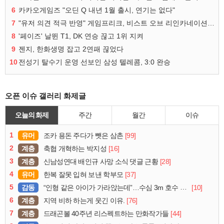
6
카카오게임즈 "오딘 Q 내년 1월 출시, 연기는 없다"
7
"유저 의견 적극 반영" 게임프리크, 비스트 오브 리인카네이션 개선 나선다
8
'페이즈' 날뛴 T1, DK 연승 끊고 1위 지켜
9
젠지, 한화생명 잡고 2연패 끊었다
10
전성기 탈수기 운영 선보인 삼성 텔레콤, 3:0 완승
오픈 이슈 갤러리 화제글
오늘의 화제
주간
월간
이슈
1
유머
[99]
조카 용돈 주다가 뺏은 삼촌
2
계층
[16]
축협 개혁하는 박지성
3
계층
[28]
신남성연대 배인규 사망 소식 댓글 근황
4
유머
[37]
한복 잘못 입혀 보낸 학부모
5
감동
[10]
“인형 같은 아이가 가라앉는데”…수심 3m 호수 뛰어든 60대 의인
6
계층
[76]
지역 비하 하는게 웃긴 이유.
7
계층
[44]
드래곤볼 40주년 리스펙트하는 만화작가들