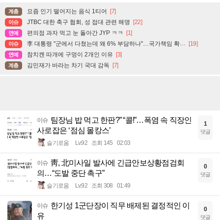
요즘 인기 떨어지는 음식 1티어
[7]
계층
JTBC 대한 축구 협회, 성 접대 관련 해명
[22]
이슈
편의점 과자 먹고 눈 돌아간 JYP ㅋㅋ
[1]
연예
李 대통령 "군에서 다쳤는데 왜 6% 부담하나"…국가책임 확대 주문
[19]
이슈
참치캔 따개에 구멍이 2개인 이유
[3]
연예
김민재가 바라는 차기 국대 감독
[7]
계층
팀장님 밥 먹고 한판?” “콜!”…폭염 속 직장인
이슈
1
사로잡은 ‘점심 몰캉스’
댓글
슬기로움
Lv.92
조회 145
02:03
靑, 北미사일 발사에 긴급안보상황점검회
이슈
0
의…“도발 중단 촉구”
댓글
슬기로움
Lv.92
조회 308
01:49
한기성 1군단장이 직무 배제된 결정적인 이
이슈
0
유
댓글