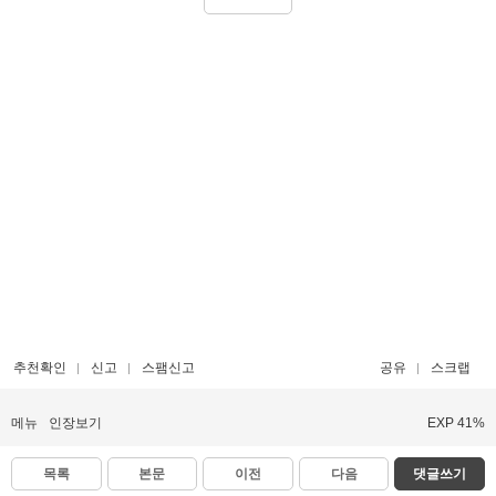
추천확인
신고
스팸신고
공유
스크랩
메뉴
인장보기
EXP 41%
목록
본문
이전
다음
댓글쓰기