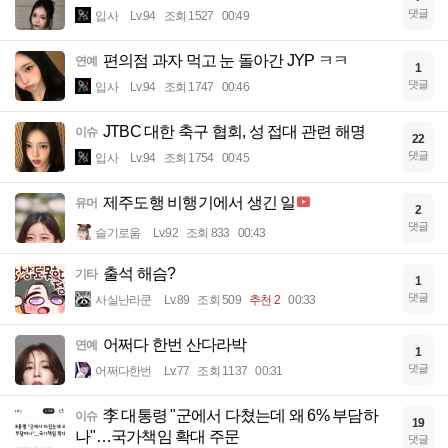
댓글
입사
Lv.94
조회 1527
00:49
편의점 과자 먹고 눈 돌아간 JYP ㅋㅋ
연예
1
댓글
입사
Lv.94
조회 1747
00:46
JTBC 대한 축구 협회, 성 접대 관련 해명
이슈
22
댓글
입사
Lv.94
조회 1754
00:45
제주도행 비행기에서 생긴 일
유머
2
댓글
슬기로움
Lv.92
조회 833
00:43
출석 해슴?
기타
1
댓글
사실난라쿤
Lv.89
조회 509
추천 2
00:33
어쩌다 한번 산다라박
연예
1
댓글
어쩌다한번
Lv.77
조회 1137
00:31
李 대통령 "군에서 다쳤는데 왜 6% 부담하
이슈
19
나"…국가책임 확대 주문
댓글