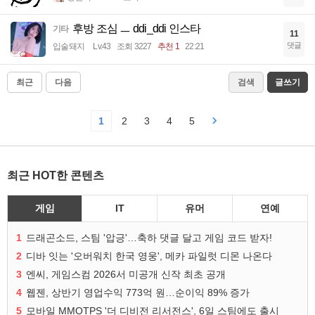
후방 조심 ㅡ ddi_ddi 인스타
기타
11
댓글
입술돼지
Lv.43
조회 3227
추천 1
22:21
최근
다음
검색
글쓰기
1
2
3
4
5
최근 HOT한 콘텐츠
게임
IT
유머
연예
1
드래곤소드, 스팀 '압긍'…축하 댓글 달고 게임 코드 받자!
2
디바 잇는 '오버워치 한국 영웅', 메카 파일럿 디몬 나온다
3
엔씨, 게임스컴 2026서 미공개 신작 최초 공개
4
웹젠, 상반기 영업수익 773억 원…순이익 89% 증가
5
모바일 MMOTPS '더 디비전 리서전스', 6일 스팀에도 출시