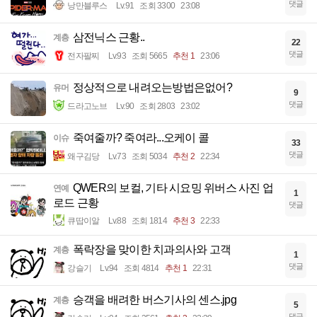
댓글
낭만블루스
Lv.91
조회 3300
23:08
삼전닉스 근황..
계층
22
댓글
전자팔찌
Lv.93
조회 5665
추천 1
23:06
정상적으로 내려오는방법은없어?
유머
9
댓글
드라고노브
Lv.90
조회 2803
23:02
죽여줄까? 죽여라...오케이 콜
이슈
33
댓글
왜구김당
Lv.73
조회 5034
추천 2
22:34
QWER의 보컬, 기타 시요밍 위버스 사진 업
연예
1
로드 근황
댓글
큐땁이알
Lv.88
조회 1814
추천 3
22:33
폭락장을 맞이한 치과의사와 고객
계층
1
댓글
강슬기
Lv.94
조회 4814
추천 1
22:31
승객을 배려한 버스기사의 센스.jpg
계층
5
댓글