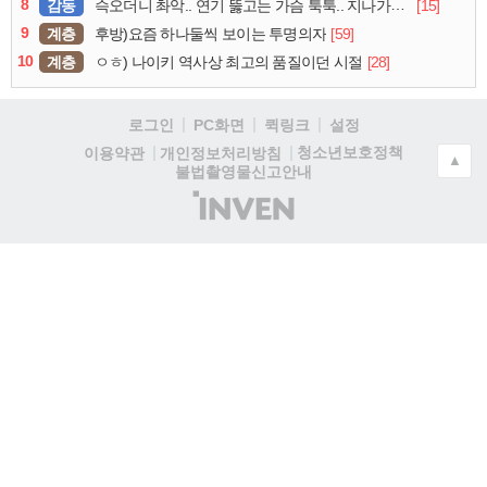
8
감동
[15]
슥오더니 촤악.. 연기 뚫고는 가슴 툭툭.. 지나가던 아재의 정체
9
계층
[59]
후방)요즘 하나둘씩 보이는 투명의자
10
계층
[28]
ㅇㅎ) 나이키 역사상 최고의 품질이던 시절
로그인
PC화면
퀵링크
설정
청소년보호정책
이용약관
개인정보처리방침
▲
불법촬영물신고안내
(주)
인
벤