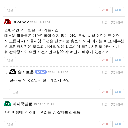
답글
0
0
idiotbox
25-04-19 22:02
신고
|
공감 확인
일반적인 외국인은 아니라는거죠.
대부분 외국들은 대한민국에 살지 않는 이상 도청, 시청 이런데도 어딘
지 모릅니다( 서울시청 구관은 관광지로 홍보가 되니 여기는 빼고, 대부분
의 도청과시청은 모르고 관심도 없음 ). 그런데 도청, 시청도 아닌 선관
위 관악청사와 수원의 선거연수원?? 딱 어딘가 배후가 있는거죠.
답글
0
0
슬기로움
25-04-19 22:06
신고
|
공감 확인
진짜 찐 외국인일지 한국계일지 과연..
답글
0
0
이시국빌런
25-04-19 22:38
신고
|
공감 확인
사이비중에 외국에 퍼져있는 것 찾아보면 될듯
답글
0
0