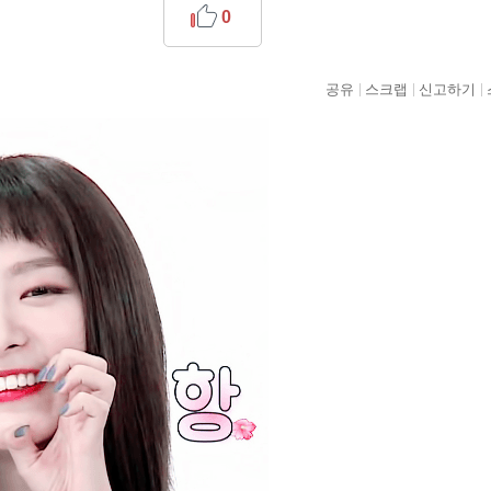
0
공유
스크랩
신고하기