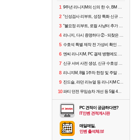
1
9주년 리니지M의 신의 한 수, BM 장비 아데나 판매 예고
2
"신성검사 리부트, 성장 특화 신규 서버" 리니지M 3월 업데이트 예고
3
"불요정 리부트, 로컬 사냥터 추가 예정" 리니지M 9주년 업데이트 예고
4
리니지, 다시 증명하다 ② - 되찾은 모바일 왕좌
5
수호석 특별 제작 전 가성비 확인 필수! 3월 2주차 업데이트 이슈
6
엔씨 리니지M, PC 결제 병행에도 모바일 '매출 1위' 탈환
7
신규 서버 사전 생성, 신규 수호성 추가 등 3월 1주차 업데이트 이슈
8
리니지M, 8월 1주차 한정 및 주말 제작 정보
9
진드슬, 라던 리뉴얼 등 리니지M ContiNew 업데이트 핵심 요약
10
파티 던전 무임승차 개선 등 5월 4주차 업데이트 이슈
PC 견적이 궁금하다면?
IT인벤 견적게시판
매일매일,
인벤 출석체크!