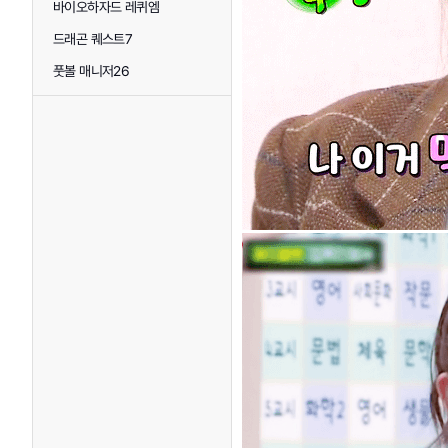
바이오하자드 레퀴엠
드래곤 퀘스트7
풋볼 매니저26