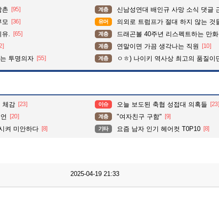
삼촌
[95]
신남성연대 배인규 사망 소식 댓글 
계층
부모
[36]
의외로 트럼프가 절대 하지 않는 것
유머
이유.
[65]
드래곤볼 40주년 리스펙트하는 만
계층
2]
연말이면 가끔 생각나는 직원
[10]
계층
이는 투명의자
[55]
ㅇㅎ) 나이키 역사상 최고의 품질이
계층
물 체감
[23]
오늘 보도된 축협 성접대 의혹들
[23
이슈
예언
[20]
"여자친구 구함"
[9]
계층
시켜 미안하다
[8]
요즘 남자 인기 헤어컷 T0P10
[8]
기타
2025-04-19 21:33