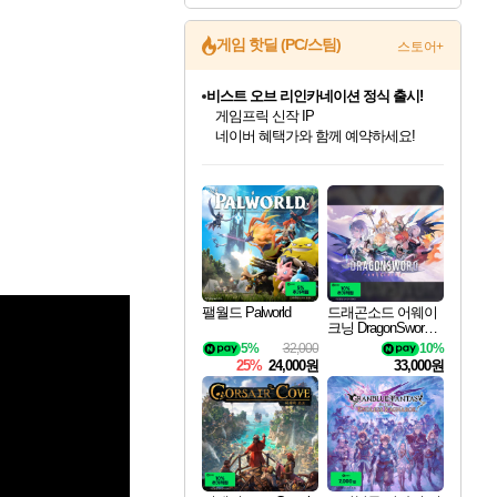
게임 핫딜 (PC/스팀)
스토어+
비스트 오브 리인카네이션 정식 출시!
게임프릭 신작 IP
네이버 혜택가와 함께 예약하세요!
커세어 코브 출시 기념 할인!
인벤게임즈 8월 특별 할인!
드래곤소드: 어웨이크닝 입점!
문명 7 특별 할인!
귀무자: 검의 길 예약 판매 중!
더 렐릭 퍼스트 가디언 정식 출시
베데스다 40주년 기념 할인 중!
마블 투혼 파이팅 소울즈 예약 판매 중!
캡콤 프렌차이즈 할인 진행 중!
캡콤 일부 상품 상시 할인
스타워즈 은하계 레이서
로블록스 기프트 카드 공식 입점
해적'섬'을 발전시키자!
인기 퍼블리셔 모음!
스팀으로 만나는 드래곤소드!
조선&고려 DLC 출시 예정
10% 할인과
설화x하드코어 액션!
베데스다의 명작들을
마블 히어로 총 출동&화려한 격투!
몬헌, 바하 등 인기 IP를
몬헌 와일즈 & 드래곤즈 도그마2
인벤게임즈에서 10% 추가 적립
Robux를 가장 안전하고
할인&네이버혜택으로 만나보세요!
최대 90% 할인가를 만나보세요!
네이버혜택과 함께 만나보세요!
50%할인&추가 적립까지!
이니&베니 혜택까지!
네이버페이 혜택과 만나보세요!
40주년 프로모션으로 만나보세요!
네이버 포인트 혜택까지!
할인가에 만나보세요!
일부 에디션 상시 할인!
혜택으로 예약 판매 중
편안하게 충전하세요
팰월드 Palworld
드래곤소드 어웨이
크닝 DragonSword A
wakening
5%
32,000
10%
25%
24,000원
33,000원