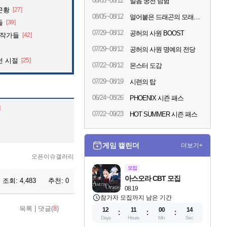
08/05~08/12
얼음 궁전 탐험
근황
[27]
08/05~08/12
얼어붙은 드래곤의 모래시계
들
[39]
07/29~08/12
공허의 사원 BOOST
화작가들
[42]
07/29~08/12
공허의 사원 명예의 전당
던 시절
[25]
07/22~08/12
몬스터 도감
07/29~08/19
시련의 탑
06/24~08/26
PHOENIX 시즌 패스
]
07/22~09/23
HOT SUMMER 시즌 패스
게임 캘린더
더보기+
오픈이슈갤러리
모집
아스오라 CBT 모집
조회:
4,483
추천:
0
08.19
참가자 모집까지 남은 기간
목록
|
댓글(
8
)
12
11
00
12
Days
Hours
Min
Sec