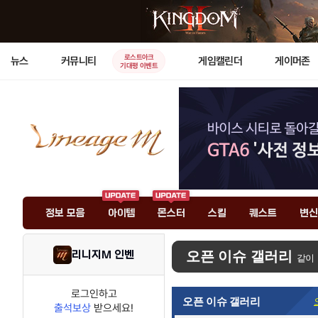
로스트아크
뉴스
커뮤니티
게임캘린더
게이머존
기대평 이벤트
정보 모음
아이템
몬스터
스킬
퀘스트
변신
리니지M 인벤
오픈 이슈 갤러리
같이
로그인하고
오픈 이슈 갤러리
출석보상
받으세요!