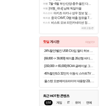
7월~8월 부산-단양-충주-울진 다녀왔어요~
여행
[여행_국내] 남해 독일마을
여행
아키츠 아키나 성우 정보 및 주요 필모
아스오라
중국 CXMT, D램 매출 점유율 7%…글로벌 4위로 부상
해외겜
비스트 오브 리인카네이션 정보/공략글 모음
비스트
새로고침
핫딜
게시판
더보기+
24%할인!벨킨 USB C타입 멀티 허브 아이폰 아이패드 맥북 프로 에어 노트북 호환
[69,800 -> 39,800] 메이홉 26년형 바디트리머 6in1 제모기
[150,000 -> 65,000] BCAA 글레이셜 그레이프 745g x 2개
45%할인!LG 32인치 이동식 스마트TV 모니터 스탠드 세트 삼탠바이미 스탠바이미
올스텐 오븐에어프라이어 대용량 22L 스텐
최근 HOT한 콘텐츠
린M
게임
IT
유머
연예