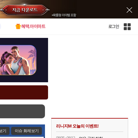
혜택.아이마트
로그인
인
벤
전
체
사
이
트
맵
리니지M 오늘의 이벤트!
보기
이슈 화제보기