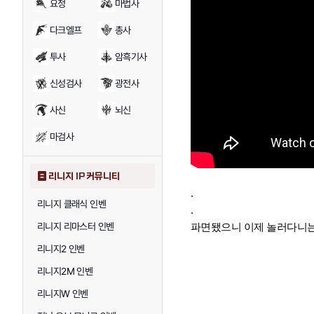
요정
마법사
다크엘프
총사
투사
암흑기사
신성검사
광전사
사신
뇌신
마검사
리니지 IP 커뮤니티
.
리니지 클래식 인벤
.
파면됐으니 이제 놀러다니는
리니지 리마스터 인벤
리니지2 인벤
리니지2M 인벤
리니지W 인벤