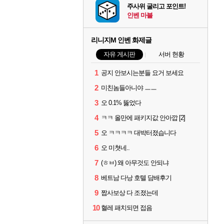
주사위 굴리고 포인트!
인벤 마블
리니지M 인벤 화제글
자유 게시판
서버 현황
1
공지 안보시는분들 요거 보세요
2
미친놈들아니야 ㅡㅡ
3
오 0.1% 뚫었다
4
ㅋㅋ 올만에 패키지값 안아깝 [2]
5
오 ㅋㅋㅋㅋ 대박터졌습니다
6
오 미쳣네..
7
(ㅎㅂ) 왜 아무것도 안되냐
8
베트남 다낭 호텔 담배후기
9
짭사보상 다 조졌는데
10
혈레 패치되면 접음