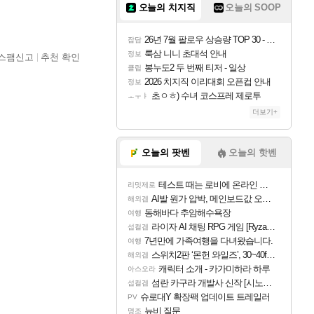
오늘의 치지직
오늘의 SOOP
26년 7월 팔로우 상승량 TOP 30 - 월간 치지직
잡담
룩삼 니니 초대석 안내
정보
스팸신고
추천 확인
봉누도2 두 번째 티저 - 일상
클립
2026 치지직 이리대회 오픈컵 안내
정보
초ㅇㅎ) 수녀 코스프레 제로투
ㅗㅜㅑ
더보기+
오늘의 팟벤
오늘의 핫벤
테스트 때는 로비에 온라인 기능이 있는데
리밋제로
AI발 원가 압박, 메인보드값 오르나
해외겜
동해바다 추암해수욕장
여행
라이자 AI 채팅 RPG 게임 [RyzaChat: AI] 공개
섭컬겜
7년만에 가족여행을 다녀왔습니다.
여행
스위치2판 ‘몬헌 와일즈’, 30~40fps 목표 추정
해외겜
캐릭터 소개 - 카가미하라 하루
아스오라
섬란 카구라 개발사 신작 [시노비 넥서스] 연내 출시 예정
섭컬겜
슈로대Y 확장팩 업데이트 트레일러
PV
뉴비 질문
명조