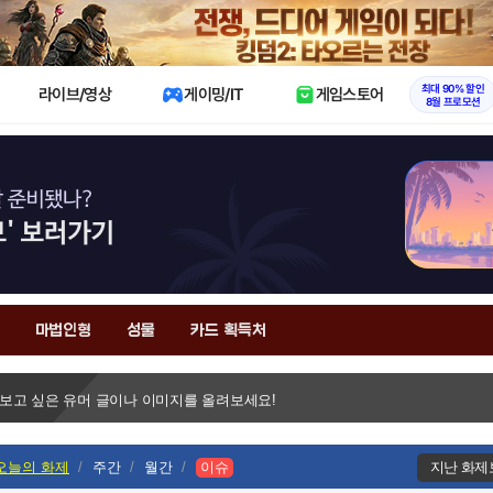
X
최대 90% 할인
라이브/영상
게이밍/IT
게임스토어
8월 프로모션
마법인형
성물
카드 획득처
 보고 싶은 유머 글이나 이미지를 올려보세요!
오늘의 화제
주간
월간
이슈
지난 화제