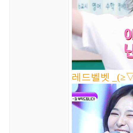
레드벨벳 _(≥▽