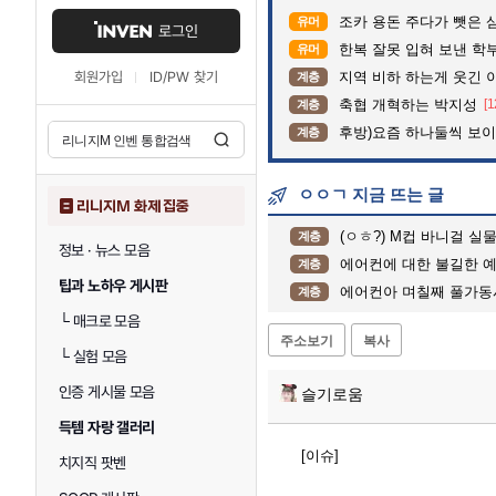
조카 용돈 주다가 뺏은 
유머
로그인
한복 잘못 입혀 보낸 학
유머
회원가입
ID/PW 찾기
지역 비하 하는게 웃긴 
계층
축협 개혁하는 박지성
[1
계층
후방)요즘 하나둘씩 보
계층
ㅇㅇㄱ 지금 뜨는 글
리니지M 화제 집중
(ㅇㅎ?) M컵 바니걸 실
계층
정보 · 뉴스 모음
에어컨에 대한 불길한 
계층
팁과 노하우 게시판
에어컨아 며칠째 풀가동
계층
└
매크로 모음
주소보기
복사
└
실험 모음
인증 게시물 모음
슬기로움
득템 자랑 갤러리
[이슈]
치지직 팟벤