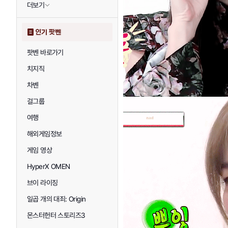
더보기
인기 팟벤
팟벤 바로가기
치지직
차벤
걸그룹
여행
해외게임정보
게임 영상
HyperX OMEN
브이 라이징
일곱 개의 대죄: Origin
몬스터헌터 스토리즈3