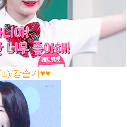
≤)
/강슬기♥♥