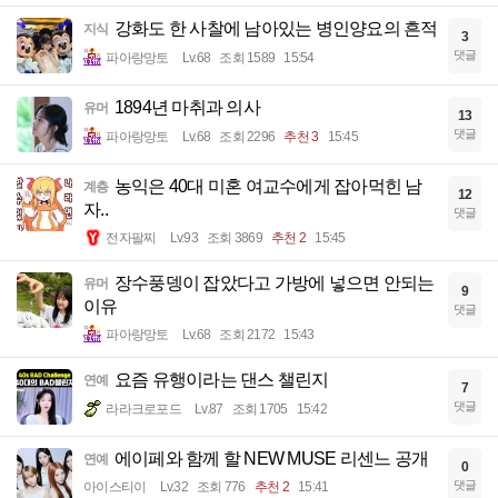
강화도 한 사찰에 남아있는 병인양요의 흔적
지식
3
댓글
파아랑망토
Lv.68
조회 1589
15:54
1894년 마취과 의사
유머
13
댓글
파아랑망토
Lv.68
조회 2296
추천 3
15:45
농익은 40대 미혼 여교수에게 잡아먹힌 남
계층
12
자..
댓글
전자팔찌
Lv.93
조회 3869
추천 2
15:45
장수풍뎅이 잡았다고 가방에 넣으면 안되는
유머
9
이유
댓글
파아랑망토
Lv.68
조회 2172
15:43
요즘 유행이라는 댄스 챌린지
연예
7
댓글
라라크로포드
Lv.87
조회 1705
15:42
에이페와 함께 할 NEW MUSE 리센느 공개
연예
0
댓글
아이스티이
Lv.32
조회 776
추천 2
15:41