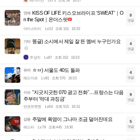
레이키얀
Lv.73
조회 58
16:37
KISS OF LIFE 키스오브라이프 ‘SWEAT’｜O
연예
0
n the Spot｜온더스팟
댓글
아이스티이
Lv.32
조회 101
16:33
똥글) 소시에서 제일 잘 뜬 멤버 누구인가요
기타
4
댓글
주성치
Lv.87
조회 332
16:33
ㅎㅂ) 서울도 40도 돌파
유머
4
댓글
레드미르
Lv.91
조회 570
16:33
"지긋지긋한 070 광고 전화"…프랑스는 다음
이슈
9
주부터 '억대 과징금'
댓글
빈센트멧젠
Lv.60
조회 515
16:31
주말에 폭염이 그나마 조금 덜어진데요
감동
5
댓글
에스터
Lv.79
조회 445
16:30