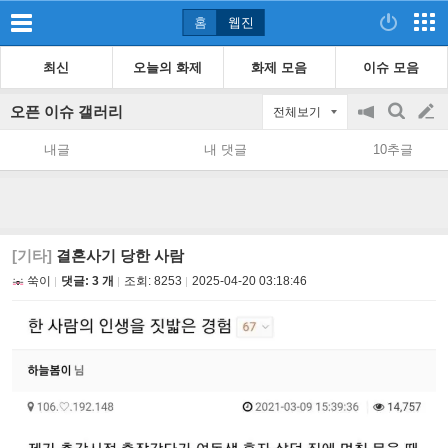
홈
웹진
최신
오늘의 화제
화제 모음
이슈 모음
오픈 이슈 갤러리
전체보기
공
검
글
지
색
내글
내 댓글
10추글
on/off
쓰
기
[기타]
결혼사기 당한 사람
쑥이
댓글: 3 개
조회:
8253
2025-04-20 03:18:46