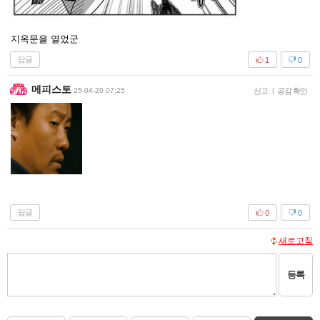
지옥문을 열었군
답글
1
0
메피스토
25-04-20 07:25
신고
|
공감 확인
답글
0
0
새로고침
등록