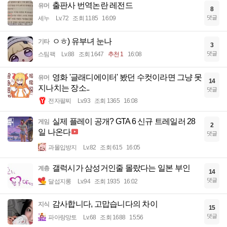
출판사 번역논란 레전드
유머
8
댓글
세누
Lv.72
조회 1185
16:09
ㅇㅎ) 유부녀 눈나
기타
3
댓글
스팀팩
Lv.88
조회 1647
추천 1
16:08
영화 '글래디에이터' 봤던 수컷이라면 그냥 못
유머
14
지나치는 장소..
댓글
전자팔찌
Lv.93
조회 1365
16:08
실제 플레이 공개? GTA 6 신규 트레일러 28
게임
2
일 나온다
댓글
과몰입방지
Lv.82
조회 615
16:05
갤럭시가 삼성거인줄 몰랐다는 일본 부인
계층
14
댓글
달섭지롱
Lv.94
조회 1935
16:02
감사합니다, 고맙습니다의 차이
지식
15
댓글
파아랑망토
Lv.68
조회 1688
15:56