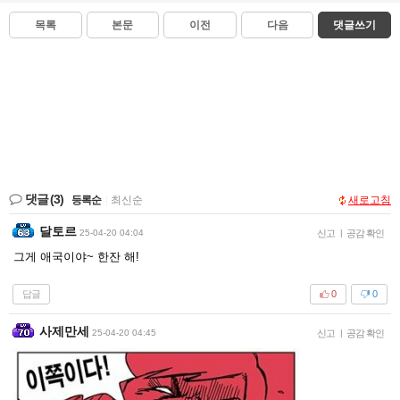
목록
본문
이전
다음
댓글쓰기
댓글
(3)
등록순
|
최신순
새로고침
달토르
25-04-20 04:04
신고
|
공감 확인
그게 애국이야~ 한잔 해!
답글
0
0
사제만세
25-04-20 04:45
신고
|
공감 확인