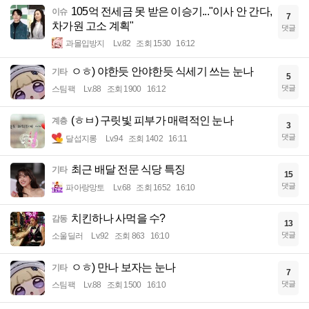
105억 전세금 못 받은 이승기..."이사 안 간다,
이슈
7
차가원 고소 계획"
댓글
과몰입방지
Lv.82
조회 1530
16:12
ㅇㅎ) 야한듯 안야한듯 식세기 쓰는 눈나
기타
5
댓글
스팀팩
Lv.88
조회 1900
16:12
(ㅎㅂ) 구릿빛 피부가 매력적인 눈나
계층
3
댓글
달섭지롱
Lv.94
조회 1402
16:11
최근 배달 전문 식당 특징
기타
15
댓글
파아랑망토
Lv.68
조회 1652
16:10
치킨하나 사먹을 수?
감동
13
댓글
소울딜러
Lv.92
조회 863
16:10
ㅇㅎ) 만나 보자는 눈나
기타
7
댓글
스팀팩
Lv.88
조회 1500
16:10