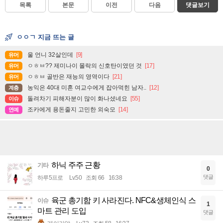
목록
본문
이전
다음
댓글보기
ㅇㅇㄱ 지금 뜨는 글
울 언니 32살인데
[9]
유머
ㅇㅎㅂ?? 제미나이 몰락의 신호탄이였던 것
[17]
유머
ㅇㅎㅂ 골반은 재능의 영역이다
[21]
유머
농익은 40대 미혼 여교수에게 잡아먹힌 남자..
[12]
계층
돌려차기 피해자분이 많이 화나셨네요
[55]
이슈
조카에게 용돈줄지 고민한 외숙모
[14]
연예
하닉 주주 근황
기타
0
댓글
하루5프로
Lv.50
조회 66
16:38
육군 총기함 키 사라진다. NFC&생체인식 스
이슈
1
마트 관리 도입
댓글