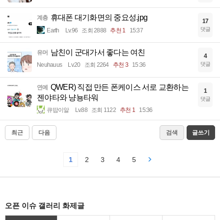
휴대폰 대기화면의 중요성.jpg
계층
17
댓글
Earth
Lv.96
조회 2888
추천 1
15:37
남친이 군대가서 좋다는 여친
유머
4
댓글
Neuhauus
Lv.20
조회 2264
추천 3
15:36
QWER) 직접 만든 폰케이스 서로 교환하는
연예
1
젠야타와 냥뇽타워
댓글
큐땁이알
Lv.88
조회 1122
추천 1
15:36
최근
다음
검색
글쓰기
1
2
3
4
5
오픈 이슈 갤러리 화제글