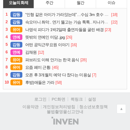
오늘의 화제
주간
월간
이슈
1
감동
[18]
“인형 같은 아이가 가라앉는데”…수심 3m 호수 뛰어든 60대 의인
2
감동
[22]
슥오더니 촤악.. 연기 뚫고는 가슴 툭툭.. 지나가던 아재의 정체
3
유머
[23]
나영석 피디가 1박2일때 출연자들을 굴린 배경
4
연예
[26]
뜻밖의 연예인 미담..jpg
5
감동
[16]
어떤 공익근무요원 이야기
6
연예
[12]
김채원
7
유머
[28]
파브리도 이해 안가는 한국 음식
8
유머
[45]
요즘 폐미 근황.
9
감동
[7]
오픈 후 3개월치 예약 다 찼다는 미용실
10
유머
[58]
후방)애들은 가라
로그인
PC화면
퀵링크
설정
청소년보호정책
이용약관
개인정보처리방침
▲
불법촬영물신고안내
(주)
인