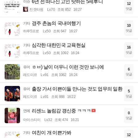
6년 전 떠나신 고인 탓하는 5세후니
이슈
12
댓글
진겟타원
Lv.70
조회 852
16:27
경주 촌놈의 국내여행기
기타
10
댓글
하루5프로
Lv.50
조회 647
16:27
심각한 대한민국 교육현실
기타
16
댓글
하루5프로
Lv.50
조회 1092
16:24
ㅎㅂ) 날이 더우니 이런 것만 보니에
유머
6
댓글
레드미르
Lv.91
조회 1062
16:24
출장 가서 이쁜이들 만나는 것도 업무의 일환
유머
5
댓글
레드미르
Lv.91
조회 888
16:22
리센느 놀림감 갱신중 ㅋㅋㅋ
연예
0
댓글
아이스티이
Lv.32
조회 474
16:21
여친이 개 이쁜가봐
기타
12