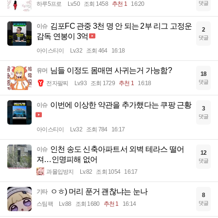
댓글
하루5프로
Lv.50
조회 1458
추천 1
16:20
김포FC 관중 3천 명 안 되는 2부 리그 고정운
이슈
2
감독 연봉이 3억
댓글
아이스티이
Lv.32
조회 464
16:18
님들 이정도 몸매면 사귀는거 가능함?
유머
18
댓글
전자팔찌
Lv.93
조회 1729
추천 1
16:18
이번에 이상한 약관을 추가했다는 쿠팡 근황
이슈
3
댓글
아이스티이
Lv.32
조회 784
16:17
인천 송도 신축아파트서 외벽 테라스 떨어
이슈
12
져…인명피해 없어
댓글
과몰입방지
Lv.82
조회 1054
16:17
ㅇㅎ) 머리 푼거 괜찮냐는 눈나
기타
8
댓글
스팀팩
Lv.88
조회 1680
추천 1
16:14