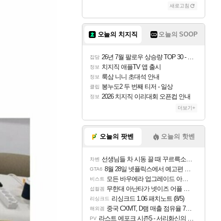
새로고침
오늘의 치지직
오늘의 SOOP
26년 7월 팔로우 상승량 TOP 30 - 월간 치지직
잡담
치지직 애플TV 앱 출시
정보
룩삼 니니 초대석 안내
정보
봉누도2 두 번째 티저 - 일상
클립
2026 치지직 이리대회 오픈컵 안내
정보
더보기+
오늘의 팟벤
오늘의 핫벤
선생님들 차 시동 끌 때 꾸르륵소리나는데
차벤
8월 28일 넷플릭스에서 예고편 공개 예정
GTA6
모든 바우에라 업그레이드 아이템 획득 위치 공략 (89개)
비스트
무한대 아난타가 넷이즈 어플 달력에 일정 등록
섭컬겜
리싱크드 1.06 패치노트 (8/5)
리싱크드
중국 CXMT, D램 매출 점유율 7%…글로벌 4위로 부상
해외겜
라스트 에포크 시즌5 - 서리화신의 분노 티저
PV