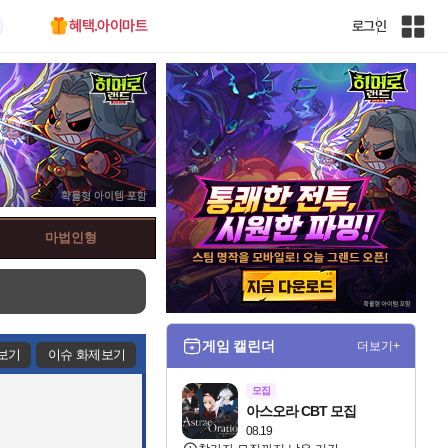
혜택.아이마트
로그인
인
벤
전
체
사
이
트
맵
마법인형
게임 캘린더
더보기+
보기
이슈 화제보기
모집
아스오라 CBT 모집
08.19