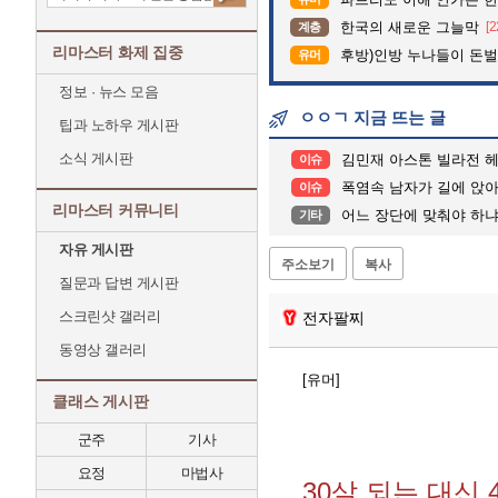
한국의 새로운 그늘막
[2
계층
리마스터 화제 집중
후방)인방 누나들이 돈벌때 
유머
정보 · 뉴스 모음
ㅇㅇㄱ 지금 뜨는 글
팁과 노하우 게시판
소식 게시판
김민재 아스톤 빌라전 헤
이슈
폭염속 남자가 길에 앉아 울고
이슈
리마스터 커뮤니티
어느 장단에 맞춰야 하냐.
기타
자유 게시판
주소보기
복사
질문과 답변 게시판
스크린샷 갤러리
전자팔찌
동영상 갤러리
[유머]
클래스 게시판
군주
기사
요정
마법사
30살 되는 대신 