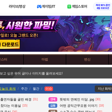
최대 90% 할인
라이브/영상
게이밍/IT
게임스토어
8월 프로모션
몬스터
마법
변신
 보고 싶은 유머 글이나 이미지를 올려보세요!
오늘의 화제
주간
월간
이슈
지난 화제
 출연자들을 굴린 배경
[31]
뜻밖의 연예인 미담..jpg
[30]
연예
다 찼다는 미용실
[15]
어떤 공익근무요원 이야기
[18]
감동
국 음식
[34]
ㅇㅎ?) 순수 골반 재능녀.
[31]
계층