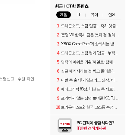
최근 HOT한 콘텐츠
게임
IT
유머
연예
1
드래곤소드, 스팀 '압긍'…축하 댓글 달고 게임 코드 받자!
2
'문명 VII' 한국사 담은 '붓과 검' 컬렉션 파트 2 출시
3
'XBOX Game Pass'와 함께하는 방구석 피서 게임 4종!
4
드래곤소드, 스팀 평가 '압긍'...누적 판매량 20만장 돌파
5
명작의 아쉬운 귀환 '헤일로: 캠페인 이볼브드'
6
싱글 패키지라는 점 찍고 돌아온 '드래곤소드: 어웨이크닝'
스팸신고
추천 확인
7
이번 주 출시! 게임프리크 신작, '비스트 오브 리인카네이션'
8
메타크리틱 83점, '어센드 투 제로' 정식 출시!
9
포기하지 않는 집념 보여준 KC, T1 잡았다
10
브라운더스트2, 한국 코스튬 수정… 이준희 PD "안 하면 서비스 지속 불가"
PC 견적이 궁금하다면?
IT인벤 견적게시판