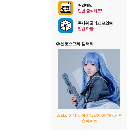
매일매일,
인벤 출석체크!
주사위 굴리고 포인트!
인벤 마블
추천 코스프레 갤러리
승리의 여신: 니케 기묭묭지 아르카나: 포
츈 메이트