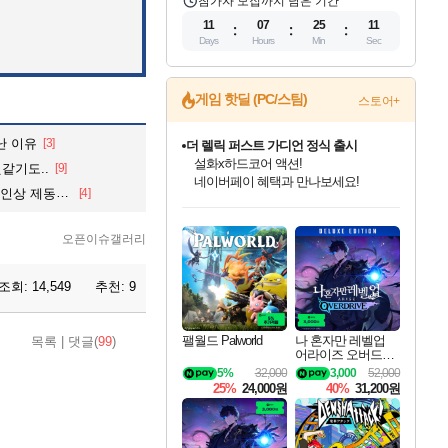
참가자 모집까지 남은 기간
11
07
25
09
Days
Hours
Min
Sec
게임 핫딜 (PC/스팀)
스토어+
더 렐릭 퍼스트 가디언 정식 출시
난 이유
[3]
설화x하드코어 액션!
네이버페이 혜택과 만나보세요!
같기도..
[9]
 제동 걸리나
[4]
베데스다 40주년 기념 할인 중!
인벤게임즈 8월 특별 할인!
드래곤소드: 어웨이크닝 입점!
문명 7 특별 할인!
마블 투혼 파이팅 소울즈 정식출시!
귀무자: 검의 길 예약 판매 중!
비스트 오브 리인카네이션 정식 출시!
커세어 코브 출시 기념 할인!
캡콤 프렌차이즈 할인 진행 중!
캡콤 일부 상품 상시 할인
스타워즈 은하계 레이서
로블록스 기프트 카드 공식 입점
베데스다의 명작들을
인기 퍼블리셔 모음!
스팀으로 만나는 드래곤소드!
조선&고려 DLC 출시 예정
마블 히어로 총 출동&화려한 격투!
10% 할인과
게임프릭 신작 IP
해적'섬'을 발전시키자!
몬헌, 바하 등 인기 IP를
몬헌 와일즈 & 드래곤즈 도그마2
인벤게임즈에서 10% 추가 적립
Robux를 가장 안전하고
40주년 프로모션으로 만나보세요!
최대 90% 할인가를 만나보세요!
네이버혜택과 함께 만나보세요!
50%할인&추가 적립까지!
네이버 포인트 혜택까지!
이니&베니 혜택까지!
네이버 혜택가와 함께 예약하세요!
할인&네이버혜택으로 만나보세요!
할인가에 만나보세요!
일부 에디션 상시 할인!
혜택으로 예약 판매 중
편안하게 충전하세요
오픈이슈갤러리
조회:
14,549
추천:
9
팰월드 Palworld
나 혼자만 레벨업
목록
|
댓글(
99
)
어라이즈 오버드라
이브 디럭스 에디션
5%
32,000
3,000
52,000
Solo Leveling Arise
25%
24,000원
40%
31,200원
Overdrive Deluxe Edi
tion