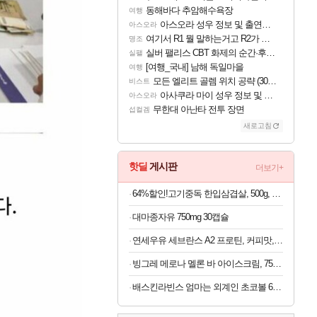
동해바다 추암해수욕장
여행
아스오라 성우 정보 및 출연작 모음
아스오라
여기서 R1 뭘 말하는거고 R2가 뭘말하는걸까요?
명조
실버 팰리스 CBT 화제의 순간·후기 모음
실팰
[여행_국내] 남해 독일마을
여행
모든 엘리트 골렘 위치 공략 (30개) - 방랑 결투가
비스트
아사쿠라 마이 성우 정보 및 주요 필모
아스오라
무한대 아난타 전투 장면
섭컬겜
새로고침
핫딜
게시판
더보기+
64%할인!고기중독 한입삼겹살, 500g, 4개
대마종자유 750mg 30캡슐
연세우유 세브란스 A2 프로틴, 커피맛, 190ml, 16개
빙그레 메로나 멜론 바 아이스크림, 75ml, 30개
배스킨라빈스 엄마는 외계인 초코볼 6개입 x 2봉지 (1봉지당 4,950원)