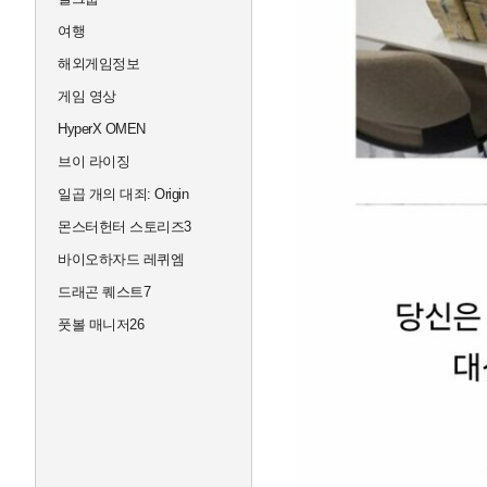
여행
해외게임정보
게임 영상
HyperX OMEN
브이 라이징
일곱 개의 대죄: Origin
몬스터헌터 스토리즈3
바이오하자드 레퀴엠
드래곤 퀘스트7
풋볼 매니저26