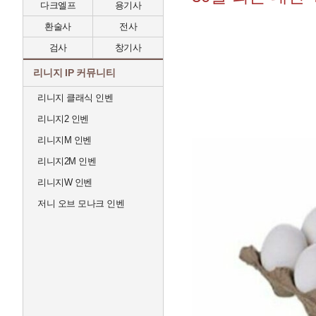
다크엘프
용기사
환술사
전사
검사
창기사
리니지 IP 커뮤니티
리니지 클래식 인벤
리니지2 인벤
리니지M 인벤
리니지2M 인벤
리니지W 인벤
저니 오브 모나크 인벤