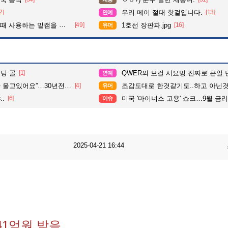
2]
우리 메이 절대 핫걸입니다.
[13]
연예
사용하는 밑캠을 알아보자
[49]
1호선 장판파.jpg
[16]
유머
딩 골
[1]
QWER의 보컬 시요밍 진짜로 큰일 
연예
있어요”…30년전 실종자였다
[4]
조감도대로 한것같기도..하고 아닌것
유머
.
[6]
미국 '마이너스 고용' 쇼크…9월 금리인상
이슈
2025-04-21 16:44
41억원 받음.