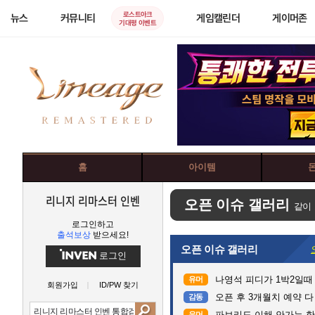
로스트아크
뉴스
커뮤니티
게임캘린더
게이머존
기대평 이벤트
홈
아이템
리니지 리마스터 인벤
오픈 이슈 갤러리
같이
로그인하고
출석보상
받으세요!
오픈 이슈 갤러리
로그인
나영석 피디가 1박2일때
유머
회원가입
ID/PW 찾기
오픈 후 3개월치 예약 
감동
파브리도 이해 안가는 한
유머