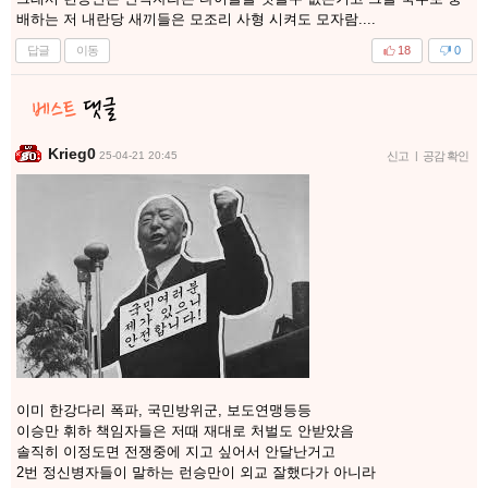
배하는 저 내란당 새끼들은 모조리 사형 시켜도 모자람....
답글
이동
18
0
Krieg0
25-04-21 20:45
신고
|
공감 확인
이미 한강다리 폭파, 국민방위군, 보도연맹등등
이승만 휘하 책임자들은 저때 재대로 처벌도 안받았음
솔직히 이정도면 전쟁중에 지고 싶어서 안달난거고
2번 정신병자들이 말하는 런승만이 외교 잘했다가 아니라