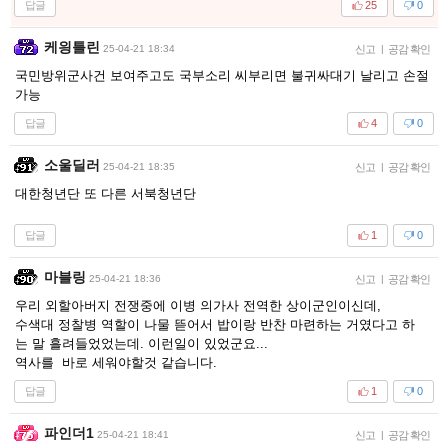
답글
25
0
케읭틀린
25-04-21 18:34
신고
|
공감 확인
국민방위군사건 보여주고도 국부소리 씨부리면 불귀싸대기 날리고 손절
가능
답글
4
0
소울딜러
25-04-21 18:35
신고
|
공감 확인
대한청년단 또 다른 서북청년단
답글
1
0
마블링
25-04-21 18:36
신고
|
공감 확인
우리 외할아버지 전쟁중에 이병 의가사 전역한 상이군인이신데,
수색대 정찰병 역할이 나물 뜯어서 밥이랑 반찬 마련하는 거였다고 하
는 말 흘려들었었는데. 이런일이 있었군요...
역사를 바로 세워야할것 같습니다.
답글
1
0
파인더1
25-04-21 18:41
신고
|
공감 확인