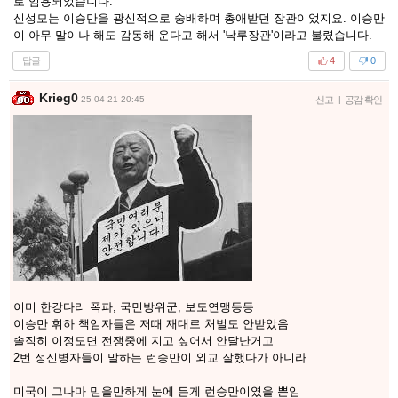
로 임용되었습니다.
신성모는 이승만을 광신적으로 숭배하며 총애받던 장관이었지요. 이승만
이 아무 말이나 해도 감동해 운다고 해서 '낙루장관'이라고 불렸습니다.
답글
4
0
Krieg0
25-04-21 20:45
신고
|
공감 확인
이미 한강다리 폭파, 국민방위군, 보도연맹등등
이승만 휘하 책임자들은 저때 재대로 처벌도 안받았음
솔직히 이정도면 전쟁중에 지고 싶어서 안달난거고
2번 정신병자들이 말하는 런승만이 외교 잘했다가 아니라
미국이 그나마 믿을만하게 눈에 든게 런승만이였을 뿐임