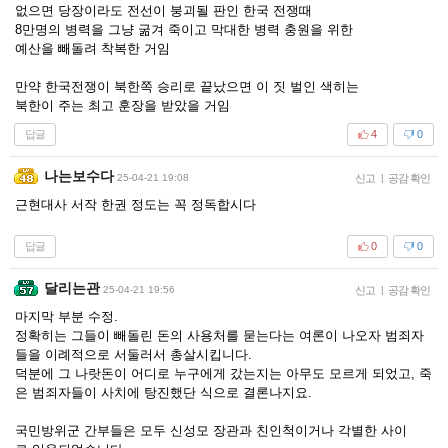
없으면 당장이라도 전선이 붕괴될 판인 한국 전쟁때
8만명의 병력을 그냥 굶겨 죽이고 막대한 병력 충원을 위한
예산을 빼돌려 착복한 거임
만약 한국전쟁이 북한쪽 승리로 끝났으면 이 짓 벌인 색히는
북한이 주는 최고 훈장을 받았을 거임
답글
4
0
나는보수다
25-04-21 19:08
신고
|
공감 확인
근현대사 서작 한권 정도는 꼭 정독합시다
답글
0
0
달리는관
25-04-21 19:56
신고
|
공감 확인
마지막 부분 수정.
정확히는 그들이 빼돌린 돈의 사용처를 묻는다는 여론이 나오자 범죄자
들을 이례적으로 서둘러서 총살시킵니다.
덕분에 그 나랏돈이 어디로 누구에게 갔는지는 아무도 모르게 되었고, 죽
은 범죄자들이 사치에 탕진했단 식으로 결론나지요.
국민방위군 간부들은 모두 신성모 장관과 친인척이거나 각별한 사이