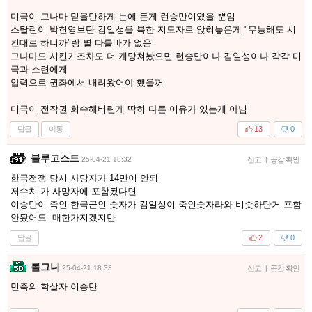
미국이 그나마 믿을만하게 눈에 든게 런승만이였을 뿐임
스탈린이 박헌영보단 김일성을 북한 지도자로 앉혀놓은게 "무능해도 시
킨대로 하니까"랑 별 다를바가 없음
그나마도 시킨거조차도 더 개망쳐놨으면 런승만이나 김일성이나 각각 미
국과 소련에게
압력으로 권좌에서 내려왔어야 했을꺼
미국이 전작권 회수해버린게 딱히 다른 이유가 있는게 아님
답글
이동
13
0
블루고스트
25-04-21 18:32
신고
|
공감 확인
한국전쟁 당시 사망자가 14만이 안되
저수치 가 사망자에 포함됬다면
이승만이 죽인 한국군인 숫자가 김일성이 죽인숫자라와 비슷하단거 포함
안돴어도 매한가지겠지만
답글
2
0
롤그니
25-04-21 18:33
신고
|
공감 확인
민족의 학살자 이승만