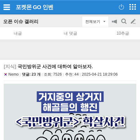
포켓몬 GO
인벤
오픈 이슈 갤러리
전체보기
공
검
글
지
색
내글
내 댓글
10추글
on/off
쓰
기
[지식]
국민방위군 사건에 대하여 알아보자.
Nemo
댓글: 23 개
조회:
7526
추천:
44
2025-04-21 18:29:06