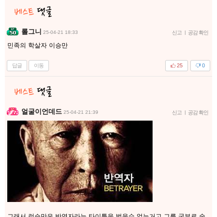
롤그니
25-04-21 18:33
신고
|
공감 확인
민족의 학살자 이승만
답글
이동
25
0
얼굴이언데드
25-04-21 21:39
신고
|
공감 확인
그래서 런승만은 반역자라는 타이틀을 벗을수 없는거고 그를 국부로 숭