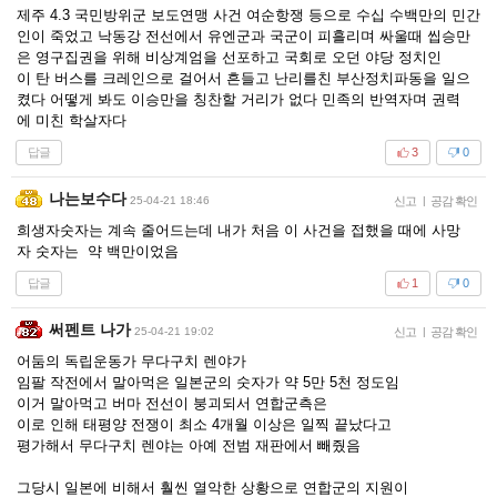
제주 4.3 국민방위군 보도연맹 사건 여순항쟁 등으로 수십 수백만의 민간
인이 죽었고 낙동강 전선에서 유엔군과 국군이 피흘리며 싸울때 씹승만
은 영구집권을 위해 비상계엄을 선포하고 국회로 오던 야당 정치인
이 탄 버스를 크레인으로 걸어서 흔들고 난리를친 부산정치파동을 일으
켰다 어떻게 봐도 이승만을 칭찬할 거리가 없다 민족의 반역자며 권력
에 미친 학살자다
답글
3
0
나는보수다
25-04-21 18:46
신고
|
공감 확인
희생자숫자는 계속 줄어드는데 내가 처음 이 사건을 접했을 때에 사망
자 숫자는 약 백만이었음
답글
1
0
써펜트 나가
25-04-21 19:02
신고
|
공감 확인
어둠의 독립운동가 무다구치 렌야가
임팔 작전에서 말아먹은 일본군의 숫자가 약 5만 5천 정도임
이거 말아먹고 버마 전선이 붕괴되서 연합군측은
이로 인해 태평양 전쟁이 최소 4개월 이상은 일찍 끝났다고
평가해서 무다구치 렌야는 아예 전범 재판에서 빼줬음
그당시 일본에 비해서 훨씬 열악한 상황으로 연합군의 지원이