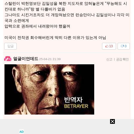
스탈린이 박헌영보단 김일성을 북한 지도자로 앉혀놓은게 "무능해도 시
킨대로 하니까"랑 별 다를바가 없음
그나마도 시킨거조차도 더 개망쳐놨으면 런승만이나 김일성이나 각각 미
국과 소련에게
압력으로 권좌에서 내려왔어야 했을꺼
미국이 전작권 회수해버린게 딱히 다른 이유가 있는게 아님
답글
13
0
얼굴이언데드
25-04-21 21:39
신고
|
공감 확인
그래서 런승만은 반역자라는 타이틀을 벗을수 없는거고 그를 국부로 숭
배하는 저 내란당 새끼들은 모조리 사형 시켜도 모자람....
AD