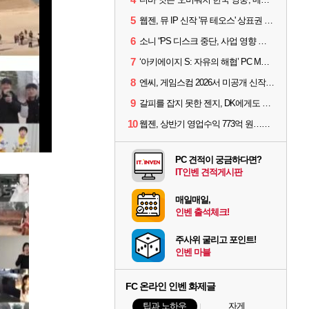
5
웹젠, 뮤 IP 신작 '뮤 테오스' 상표권 출원
6
소니 “PS 디스크 중단, 사업 영향 없다”
7
‘아키에이지 S: 자유의 해협’ PC MMORPG로 개발한다
8
엔씨, 게임스컴 2026서 미공개 신작 최초 공개
9
갈피를 잡지 못한 젠지, DK에게도 0:2 패배
10
웹젠, 상반기 영업수익 773억 원…순이익 89% 증가
PC 견적이 궁금하다면?
IT인벤 견적게시판
매일매일,
인벤 출석체크!
주사위 굴리고 포인트!
인벤 마블
FC 온라인 인벤 화제글
팁과 노하우
자게