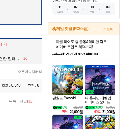
참가자 모집까지 남은 기간
11
07
39
07
Days
Hours
Min
Sec
게임 핫딜 (PC/스팀)
스토어+
귀무자: 검의 길 예약 판매 중!
[17]
10% 할인과
이니&베니 혜택까지!
인벤게임즈 8월 특별 할인!
드래곤소드: 어웨이크닝 입점!
문명 7 특별 할인!
마블 투혼 파이팅 소울즈 정식출시!
비스트 오브 리인카네이션 정식 출시!
커세어 코브 출시 기념 할인!
더 렐릭 퍼스트 가디언 정식 출시
베데스다 40주년 기념 할인 중!
캡콤 프렌차이즈 할인 진행 중!
캡콤 일부 상품 상시 할인
스타워즈 은하계 레이서
로블록스 기프트 카드 공식 입점
면 재검토” 지시
[20]
인기 퍼블리셔 모음!
스팀으로 만나는 드래곤소드!
조선&고려 DLC 출시 예정
마블 히어로 총 출동&화려한 격투!
게임프릭 신작 IP
해적'섬'을 발전시키자!
설화x하드코어 액션!
베데스다의 명작들을
몬헌, 바하 등 인기 IP를
몬헌 와일즈 & 드래곤즈 도그마2
인벤게임즈에서 10% 추가 적립
Robux를 가장 안전하고
최대 90% 할인가를 만나보세요!
네이버혜택과 함께 만나보세요!
50%할인&추가 적립까지!
네이버 포인트 혜택까지!
네이버 혜택가와 함께 예약하세요!
할인&네이버혜택으로 만나보세요!
네이버페이 혜택과 만나보세요!
40주년 프로모션으로 만나보세요!
할인가에 만나보세요!
일부 에디션 상시 할인!
혜택으로 예약 판매 중
편안하게 충전하세요
오픈이슈갤러리
조회:
8,348
추천:
8
팰월드 Palworld
나 혼자만 레벨업
목록
|
댓글(
12
)
어라이즈 오버드라
이브 디럭스 에디션
5%
32,000
3,000
52,000
Solo Leveling Arise
25%
24,000원
40%
31,200원
Overdrive Deluxe Edi
tion