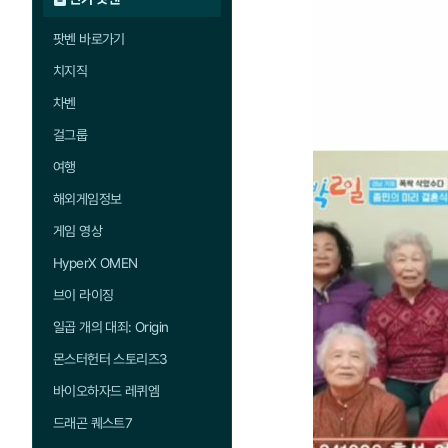
팟벤 바로가기
치지직
차벤
걸그룹
여행
해외게임정보
게임 영상
HyperX OMEN
브이 라이징
일곱 개의 대죄: Origin
몬스터헌터 스토리즈3
바이오하자드 레퀴엠
드래곤 퀘스트7