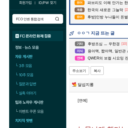
회원가입
ID/PW 찾기
파브리도 이해 안가는 한
유머
한국의 새로운 그늘막
[2
계층
후방)인방 누나들이 돈벌때 
유머
ㅇㅇㄱ 지금 뜨는 글
FC 온라인 화제 집중
후방조심 ㅡ 우한경
[10]
기타
정보 · 뉴스 모음
용아맥, 짭아맥, 일반관
지식
자유 게시판
QWER의 보컬 시요밍 
연예
└
3추 모음
주소보기
복사
└
10추 모음
└
질문과 답변
달섭지롱
└
실축 이야기
[연예]
팁과 노하우 게시판
└
이벤트 쿠폰 모음
치지직 팟벤