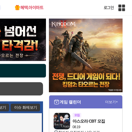
혜택.아이마트
로그인
인
벤
전
체
사
이
트
맵
게임 캘린더
더보기+
보기
이슈 화제보기
모집
아스오라 CBT 모집
08.19