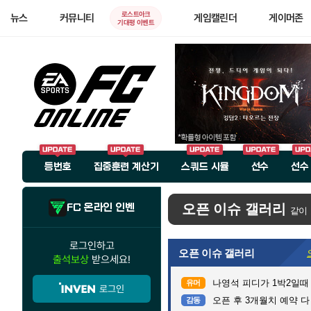
로스트아크
뉴스
커뮤니티
게임캘린더
게이머존
기대평 이벤트
등번호
집중훈련 계산기
스쿼드 시뮬
선수
선수
FC 온라인 인벤
오픈 이슈 갤러리
같이
로그인하고
오픈 이슈 갤러리
출석보상
받으세요!
나영석 피디가 1박2일때
유머
로그인
오픈 후 3개월치 예약 
감동