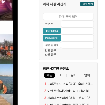
이적 시장 계산기
+모두 받기
수수료
TOP(20%)
PC방(30%)
할인 금액
받을 금액
최근 HOT한 콘텐츠
게임
IT
유머
연예
1
드래곤소드, 스팀 '압긍'…축하 댓글 달고 게임 코드 받자!
2
이번 주 출시! 게임프리크 신작, '비스트 오브 리인카네이션'
3
가레나·포켓페어, ‘팰월드 온라인’ 2026년 출시 예고
4
디바 잇는 '오버워치 한국 영웅', 메카 파일럿 디몬 나온다