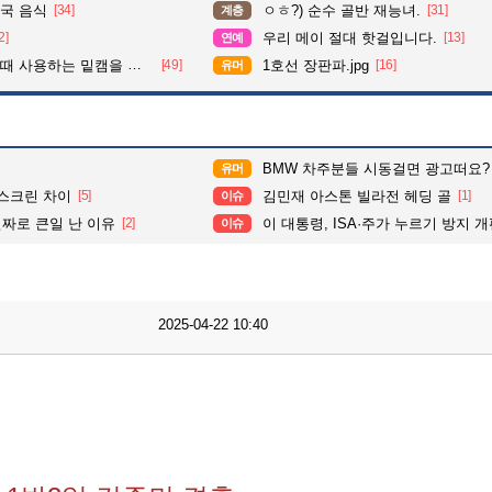
국 음식
[34]
ㅇㅎ?) 순수 골반 재능녀.
[31]
계층
2]
우리 메이 절대 핫걸입니다.
[13]
연예
사용하는 밑캠을 알아보자
[49]
1호선 장판파.jpg
[16]
유머
BMW 차주분들 시동걸면 광고떠요?
유머
 스크린 차이
[5]
김민재 아스톤 빌라전 헤딩 골
[1]
이슈
진짜로 큰일 난 이유
[2]
이 대통령, ISA·주가 누르기 방지 개편안 질타하며 “전
이슈
2025-04-22 10:40