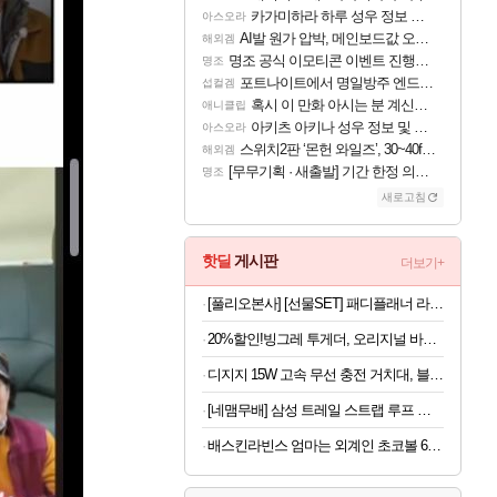
카가미하라 하루 성우 정보 및 주요 필모
아스오라
AI발 원가 압박, 메인보드값 오르나
해외겜
명조 공식 이모티콘 이벤트 진행해봤습니다! 참여부터 추첨까지????
명조
포트나이트에서 명일방주 엔드필드 [펠리카] 판매 예정
섭컬겜
혹시 이 만화 아시는 분 계신가요
애니클립
아키츠 아키나 성우 정보 및 주요 필모
아스오라
스위치2판 ‘몬헌 와일즈’, 30~40fps 목표 추정
해외겜
[무무기획 · 새출발] 기간 한정 의뢰 이벤트
명조
새로고침
핫딜
게시판
더보기+
[풀리오본사] [선물SET] 패디플래너 라이트 + 전용 파우치
20%할인!빙그레 투게더, 오리지널 바닐라, 270ml, 8개
디지지 15W 고속 무선 충전 거치대, 블랙, 1개
[네맴무배] 삼성 트레일 스트랩 루프 밴드 블루, 갤럭시 워치 울트라 2-1, 47mm
배스킨라빈스 엄마는 외계인 초코볼 6개입 x 2봉지 (1봉지당 4,950원)