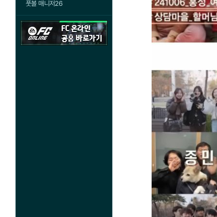
풋볼 매니저26