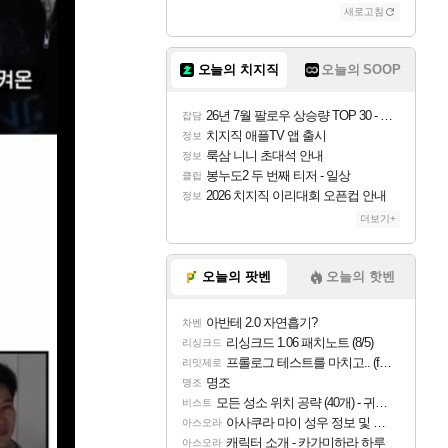
새로고침
오늘의 치지직
오늘의 SOOP
26년 7월 팔로우 상승량 TOP 30 - 월간 치지직
잡담
치지직 애플TV 앱 출시
정보
룩삼 니니 초대석 안내
정보
봉누도2 두 번째 티저 - 일상
클립
2026 치지직 이리대회 오픈컵 안내
정보
더보기+
오늘의 팟벤
오늘의 핫벤
아반테 2.0 자연흡기?
차벤
리싱크드 1.06 패치노트 (8/5)
리싱크드
프롤로그 테스트를 마치고.. (feat. 리아)
리밋제로
명조
명조
모든 성소 위치 공략 (40개) - 귀환한 영혼 도전과제
비스트
아사쿠라 마이 성우 정보 및 주요 필모
아스오라
캐릭터 소개 - 카가미하라 하루
아스오라