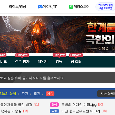
최대 90% 할인
라이브/영상
게이밍/IT
게임스토어
8월 프로모션
 비교
선수 평가
개인기
감독
팀 컬러
 보고 싶은 유머 글이나 이미지를 올려보세요!
오늘의 화제
주간
월간
이슈
지난 화제
 출연자들을 굴린 배경
[31]
뜻밖의 연예인 미담..jpg
[30]
연예
다 찼다는 미용실
[15]
어떤 공익근무요원 이야기
[18]
감동