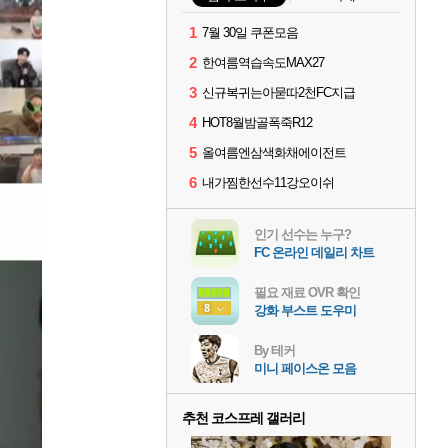
1
7월 30일 쿠폰모음
2
한여름역습속도MAX27
3
신규복귀는아묻따2천FC지급
4
HOT8월밤골폭죽R12
5
올여름엔삼색화채에이전트
6
내가찜한선수11강오이쉬
인기 선수는 누구?
FC 온라인 데일리 차트
필요 재료 OVR 확인
강화 부스트 도우미
By 테커
미니 페이스온 모음
추천 코스프레 갤러리