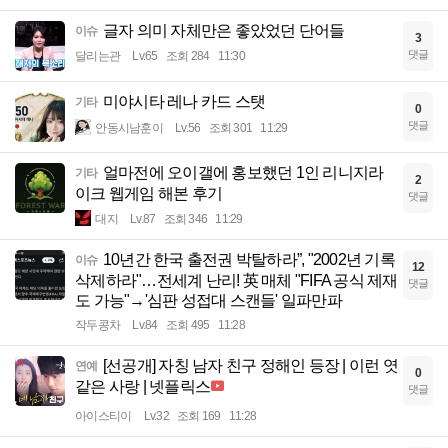
글자 의미 자체만은 좋았었던 단어들
이슈
3
댓글
달리는관
Lv.65
조회 284
11:30
미야시타 레나 카드 스탯
기타
0
댓글
안동시남훈이
Lv.56
조회 301
11:29
얼마전에 오이갤에 홍보했던 1인 리니지라
기타
2
이크 웹게임 해본 후기
댓글
대지
Lv.87
조회 346
11:29
10년간 한국 출전권 박탈하라”, "2002년 기록
이슈
12
삭제하라"…전세계 난리! 英 매체 "FIFA 공식 제재
댓글
도 가능"→'심판 성접대 스캔들' 일파만파
작두콩차
Lv.84
조회 495
11:28
[선공개] 자칭 남자 친구 정해인 등장 | 이런 엿
연예
0
같은 사랑 | 넷플릭스
댓글
아이스티이
Lv.32
조회 169
11:28