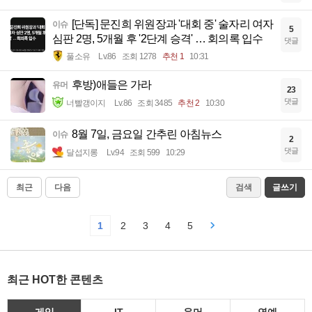
[단독] 문진희 위원장과 '대회 중' 술자리 여자
이슈
5
심판 2명, 5개월 후 '2단계 승격' … 회의록 입수
댓글
풀소유
Lv.86
조회 1278
추천 1
10:31
후방)애들은 가라
유머
23
댓글
너빨갱이지
Lv.86
조회 3485
추천 2
10:30
8월 7일, 금요일 간추린 아침뉴스
이슈
2
댓글
달섭지롱
Lv.94
조회 599
10:29
최근
다음
검색
글쓰기
1
2
3
4
5
최근 HOT한 콘텐츠
게임
IT
유머
연예