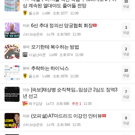
10
상 계속된 열대야도 줄어들 전망
댓글
풀소유
Lv.86
조회 1077
11:09
6선 추대 정의선 양궁협회 회장
이슈
3
댓글
스티브승준유
Lv.76
조회 580
11:09
모기한테 복수하는 방법
유머
2
댓글
사실난라쿤
Lv.89
조회 974
11:08
추락하는 하이닉스
유머
10
댓글
풀소유
Lv.86
조회 1879
11:08
[속보]채상병 순직책임...임성근 2심도 징역3
이슈
7
년 선고
댓글
왜구김당
Lv.73
조회 688
추천 1
11:05
(오피셜) AT마드리드 이강인 인터뷰
이슈
0
댓글
스티브승준유
Lv.76
조회 398
11:05