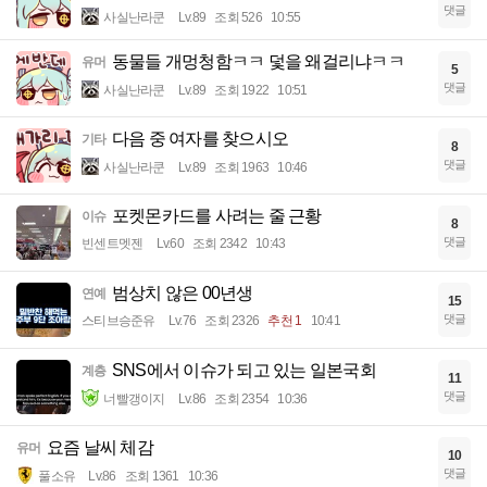
댓글
사실난라쿤
Lv.89
조회 526
10:55
동물들 개멍청함ㅋㅋ 덫을 왜걸리냐ㅋㅋ
유머
5
댓글
사실난라쿤
Lv.89
조회 1922
10:51
다음 중 여자를 찾으시오
기타
8
댓글
사실난라쿤
Lv.89
조회 1963
10:46
포켓몬카드를 사려는 줄 근황
이슈
8
댓글
빈센트멧젠
Lv.60
조회 2342
10:43
범상치 않은 00년생
연예
15
댓글
스티브승준유
Lv.76
조회 2326
추천 1
10:41
SNS에서 이슈가 되고 있는 일본국회
계층
11
댓글
너빨갱이지
Lv.86
조회 2354
10:36
요즘 날씨 체감
유머
10
댓글
풀소유
Lv.86
조회 1361
10:36