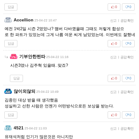
답글
0
0
Accellion
25-04-22 10:47
신고
|
공감 확인
예전 1박2일 시즌 2였었나? 맴버 다바꼈을때 그때도 저렇게 합성으
로 한 파트가 있었는데 그게 나름 여운 씨게 남았었는데. 이번에도 잘했네
답글
0
0
기부안한찐따
25-04-22 11:16
신고
|
공감 확인
시즌3였나 김주혁 있을때..맞죠?
답글
0
0
않이외않되
25-04-22 10:49
신고
|
공감 확인
김종민 대상 받을 때 생각했음
성실하고 선한 사람은 언젠가 어떤방식으로든 보상을 받는다.
답글
0
0
4521
25-04-22 11:03
신고
|
공감 확인
유재석처럼 인기가 많은것은 아니지만