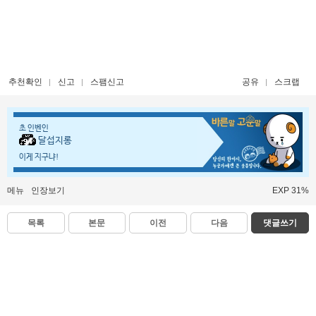
추천확인
신고
스팸신고
공유
스크랩
초 인벤인
달섭지롱
이게 지구냐!
메뉴
인장보기
EXP 31%
목록
본문
이전
다음
댓글쓰기