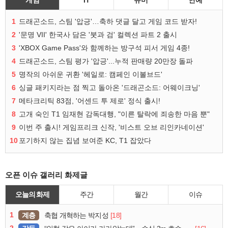
1
드래곤소드, 스팀 '압긍'…축하 댓글 달고 게임 코드 받자!
2
'문명 VII' 한국사 담은 '붓과 검' 컬렉션 파트 2 출시
3
'XBOX Game Pass'와 함께하는 방구석 피서 게임 4종!
4
드래곤소드, 스팀 평가 '압긍'...누적 판매량 20만장 돌파
5
명작의 아쉬운 귀환 '헤일로: 캠페인 이볼브드'
6
싱글 패키지라는 점 찍고 돌아온 '드래곤소드: 어웨이크닝'
7
메타크리틱 83점, '어센드 투 제로' 정식 출시!
8
고개 숙인 T1 임재현 감독대행, "이른 탈락에 죄송한 마음 뿐"
9
이번 주 출시! 게임프리크 신작, '비스트 오브 리인카네이션'
10
포기하지 않는 집념 보여준 KC, T1 잡았다
오픈 이슈 갤러리 화제글
오늘의 화제
주간
월간
이슈
1
계층
[18]
축협 개혁하는 박지성
2