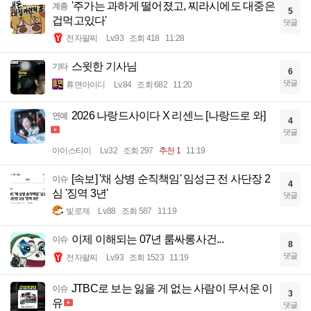
'주가는 과하게 떨어졌고, 찌라시에도 대중은
계층
5
겁먹고있다'
댓글
전자팔찌
Lv.93
조회 418
11:28
스윗한 기사님
기타
6
댓글
휴면아이디
Lv.84
조회 682
11:20
2026 나랑드사이다 X 리센느 [나랑드로 와]
연예
4
댓글
아이스티이
Lv.32
조회 297
추천 1
11:19
[속보] '채 상병 순직책임' 임성근 전 사단장 2
이슈
4
심 '징역 3년'
댓글
빛로제
Lv.88
조회 587
11:19
이제 이해되는 07년 룸싸롱사건...
이슈
8
댓글
전자팔찌
Lv.93
조회 1523
11:19
JTBC로 보는 잃을 게 없는 사람이 무서운 이
이슈
3
유
댓글