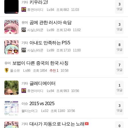
키우라고!
기타
3
댓글
휴면아이디
Lv.84
조회 882
11:03
곰에 관한 러시아 속담
유머
3
댓글
사실난라쿤
Lv.89
조회 1249
11:02
아내도 만족하는 PS5
기타
8
댓글
사실난라쿤
Lv.89
조회 1710
11:00
보법이 다른 증국의 한국 사칭
유머
7
댓글
풀소유
Lv.86
조회 1854
추천 1
10:58
글레디에이터
기타
1
댓글
휴면아이디
Lv.84
조회 993
10:56
2015 vs 2025
이슈
3
댓글
불타는머그
Lv.32
조회 1180
10:56
대사가 자동으로 나오는 노래
기타
0