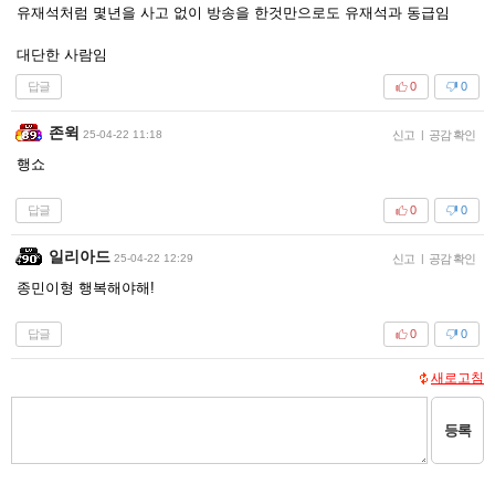
유재석처럼 몇년을 사고 없이 방송을 한것만으로도 유재석과 동급임
대단한 사람임
답글
0
0
존윅
25-04-22 11:18
신고
|
공감 확인
행쇼
답글
0
0
일리아드
25-04-22 12:29
신고
|
공감 확인
종민이형 행복해야해!
답글
0
0
새로고침
등록