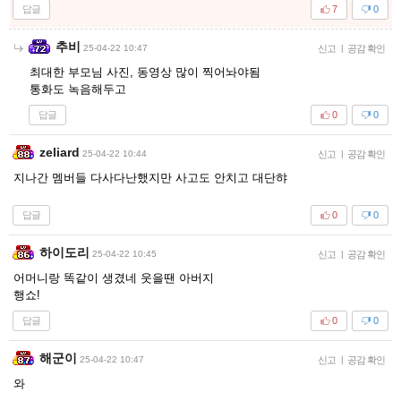
답글
7
0
추비
25-04-22 10:47
신고
|
공감 확인
최대한 부모님 사진, 동영상 많이 찍어놔야됨
통화도 녹음해두고
답글
0
0
zeliard
25-04-22 10:44
신고
|
공감 확인
지나간 멤버들 다사다난했지만 사고도 안치고 대단햐
답글
0
0
하이도리
25-04-22 10:45
신고
|
공감 확인
어머니랑 똑같이 생겼네 웃을땐 아버지
행쇼!
답글
0
0
해군이
25-04-22 10:47
신고
|
공감 확인
와