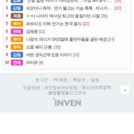
감동
[16]
“인형 같은 아이가 가라앉는데”…수심 3m 호수 뛰어든 60대 의인
3
감동
[22]
슥오더니 촤악.. 연기 뚫고는 가슴 툭툭.. 지나가던 아재의 정체
4
계층
[36]
ㅇㅎ) 나이키 역사상 최고의 품질이던 시절
5
유머
[22]
파브리도 이해 안가는 한국 음식
6
연예
[11]
김채원
7
유머
[14]
나영석 피디가 1박2일때 출연자들을 굴린 배경
8
유머
[32]
요즘 폐미 근황.
9
감동
[13]
어떤 공익근무요원 이야기
10
연예
[6]
아이유
로그인
PC화면
퀵링크
설정
청소년보호정책
이용약관
개인정보처리방침
▲
불법촬영물신고안내
(주)
인
벤