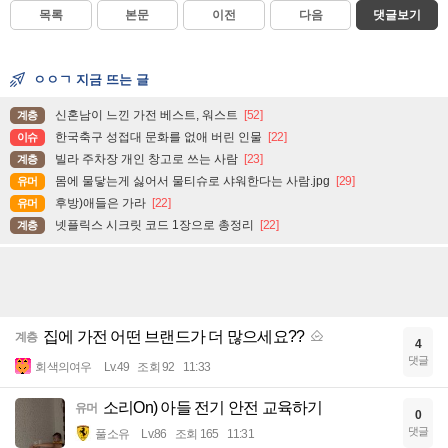
목록
본문
이전
다음
댓글보기
ㅇㅇㄱ 지금 뜨는 글
신혼남이 느낀 가전 베스트, 워스트
[52]
계층
한국축구 성접대 문화를 없애 버린 인물
[22]
이슈
빌라 주차장 개인 창고로 쓰는 사람
[23]
계층
몸에 물닿는게 싫어서 물티슈로 샤워한다는 사람.jpg
[29]
유머
후방)애들은 가라
[22]
유머
넷플릭스 시크릿 코드 1장으로 총정리
[22]
계층
집에 가전 어떤 브랜드가 더 많으세요??
계층
4
댓글
회색의여우
Lv.49
조회 92
11:33
소리On) 아들 전기 안전 교육하기
유머
0
댓글
풀소유
Lv.86
조회 165
11:31