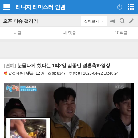
리니지 리마스터
인벤
오픈 이슈 갤러리
전체보기
공
검
글
지
색
내글
내 댓글
10추글
on/off
쓰
기
[연예]
눈물나게 했다는 1박2일 김종민 결혼축하영상
달섭지롱
댓글: 12 개
조회:
8347
추천:
8
2025-04-22 10:40:24