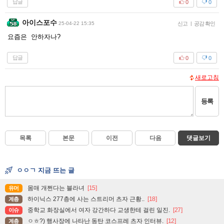
답글
0
0
아이스포수
25-04-22 15:35
신고
|
공감 확인
요즘은 안하자나?
답글
0
0
새로고침
등록
목록
본문
이전
다음
댓글보기
ㅇㅇㄱ 지금 뜨는 글
몸매 개쩐다는 블라녀
[15]
유머
하이닉스 277층에 사는 스트리머 츠자 근황..
[18]
계층
중학교 화장실에서 여자 강간하다 교생한테 걸린 일진.
[27]
이슈
ㅇㅎ?) 행사장에 나타난 동탄 코스프레 츠자 인터뷰.
[12]
계층