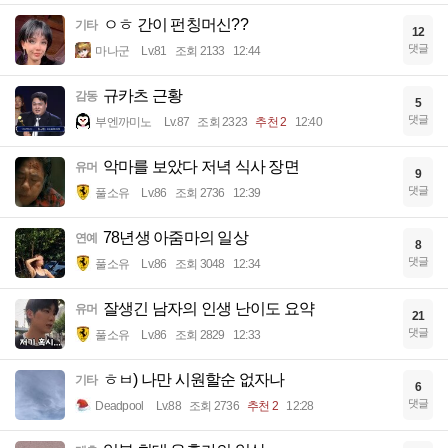
ㅇㅎ 간이 펀칭머신??
기타
12
댓글
마나군
Lv.81
조회 2133
12:44
규카츠 근황
감동
5
댓글
부엔까미노
Lv.87
조회 2323
추천 2
12:40
악마를 보았다 저녁 식사 장면
유머
9
댓글
풀소유
Lv.86
조회 2736
12:39
78년생 아줌마의 일상
연예
8
댓글
풀소유
Lv.86
조회 3048
12:34
잘생긴 남자의 인생 난이도 요약
유머
21
댓글
풀소유
Lv.86
조회 2829
12:33
ㅎㅂ) 나만 시원할순 없자나
기타
6
댓글
Deadpool
Lv.88
조회 2736
추천 2
12:28