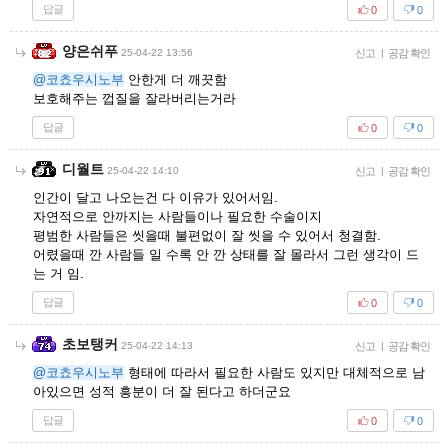
답글
0
0
양은쉬푸
25-04-22 13:56
신고
|
공감 확인
@코쵸우시노부
안한게 더 깨끗함
보호해주는 껍질을 잘라버리는거라
답글
0
0
디월트
25-04-22 14:10
신고
|
공감 확인
인간이 달고 나오는건 다 이유가 있어서임.
자연적으로 안까지는 사람들이나 필요한 수술이지
평범한 사람들은 씻을때 불편없이 잘 씻을 수 있어서 청결함.
어렸을때 깐 사람들 일 수록 안 깐 상태를 잘 몰라서 그런 생각이 드
는 거 임.
답글
0
0
초보탱커
25-04-22 14:13
신고
|
공감 확인
@코쵸우시노부
형태에 따라서 필요한 사람도 있지만 대체적으로 남
아있으면 성적 흥분이 더 잘 된다고 하더군요
답글
0
0