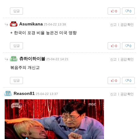
답글
0
0
Asumikana
25-04-22 13:38
신고
|
공감 확인
+ 한국이 포경 비율 높은건 미국 영향
답글
0
0
츄하이하이볼
25-04-22 14:21
신고
|
공감 확인
볶음주의 개신교
답글
0
0
Reason81
25-04-22 13:37
신고
|
공감 확인