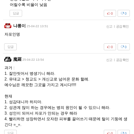
어릴수록 비율이 낮음
답글
0
0
냐롱이
25-04-22 13:51
신고
|
공감 확인
자포인뎅
답글
0
0
魔羅
25-04-22 13:54
신고
|
공감 확인
과거 :
1. 잘안씻어서 병생기니 해라.
2. 유대교 > 청교도 > 개신교로 넘어온 문화 할례.
예수님은 깨끗한 그곳을 가지고 계시다!!!!
현재
1. 성감대니까 하지마.
2. 성관계 많이 하는 경우에는 병의 원인이 될 수 있으니 해라.
3. 성인이 되어서 자포가 안되는 경우 해라
4. 빨리하면 성장하면서 모자란 피부를 끌어쓰기 때문에 털이 기둥에 생
긴다 =_=.
답글
0
0