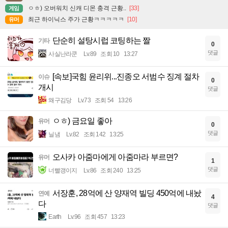
ㅇㅎ) 오버워치 신캐 디몬 충격 근황..
[33]
게임
최근 하이닉스 주가 근황ㅋㅋㅋㅋㅋ
[10]
유머
단순히 설탕시럽 코팅하는 짤
기타
0
댓글
사실난라쿤
Lv.89
조회 10
13:27
[속보]국힘 윤리위...진종오 서범수 징계 절차
이슈
0
개시
댓글
왜구김당
Lv.73
조회 54
13:26
ㅇㅎ) 금요일 좋아
유머
0
댓글
닐냄
Lv.82
조회 142
13:25
오사카 아줌마에게 아줌마라 부르면?
유머
1
댓글
너빨갱이지
Lv.86
조회 240
13:25
서장훈, 28억에 산 양재역 빌딩 450억에 내놨
연예
4
다
댓글
Earth
Lv.96
조회 457
13:23