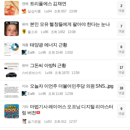
트리플에스 김채연
연예
2
댓글
달섭지롱
Lv.94
조회 657
13:09
본인 모유 헬창들에게 팔아야 한다는 눈나
유머
7
댓글
풀소유
Lv.86
조회 1452
13:08
태양광 에너지 근황
계층
6
댓글
Earth
Lv.96
조회 1540
13:02
그돈씨 아방N 근황
유머
17
댓글
스바로브스키
Lv.84
조회 1870
12:59
오늘자 이언주 더불어민주당 의원 SNS...jpg
이슈
18
댓글
Earth
Lv.96
조회 1149
12:59
마법기사 레이어스 오프닝 디지털 리마스터
기타
9
링 버전
댓글
슬기로움
Lv.92
조회 611
12:57