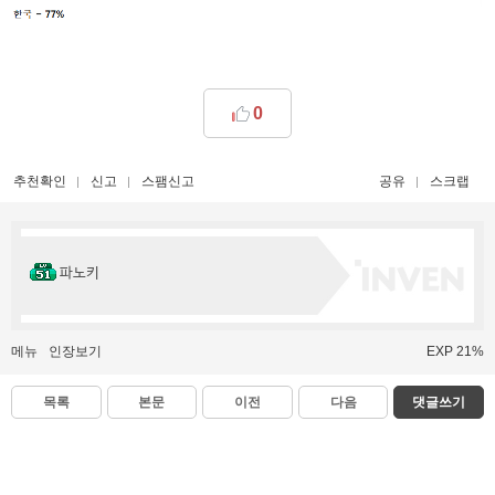
0
추천확인
신고
스팸신고
공유
스크랩
파노키
메뉴
인장보기
EXP 21%
목록
본문
이전
다음
댓글쓰기