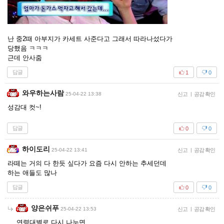
난 중2때 아부지가 카세트 사준다고 그래서 따라나섰다가
당했음 ㅋㅋㅋ
근데 안사줌
답글
1
0
와우하는사람
25-04-22 13:38
신고
|
공감 확인
성감대 컷~!
답글
0
0
하이도리
25-04-22 13:41
신고
|
공감 확인
라떼는 거의 다 한듯 싶다가 요즘 다시 안하는 추세던데
하는 애들도 많나
답글
0
0
양은쉬푸
25-04-22 13:53
신고
|
공감 확인
연령대별로 다시 나누면