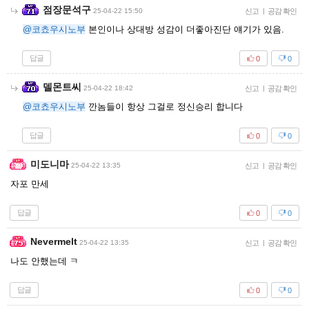
점장문석구
25-04-22 15:50
신고
|
공감 확인
@코쵸우시노부
본인이나 상대방 성감이 더좋아진단 얘기가 있음.
답글
0
0
델몬트씨
25-04-22 18:42
신고
|
공감 확인
@코쵸우시노부
깐놈들이 항상 그걸로 정신승리 합니다
답글
0
0
미도니마
25-04-22 13:35
신고
|
공감 확인
자포 만세
답글
0
0
Nevermelt
25-04-22 13:35
신고
|
공감 확인
나도 안했는데 ㅋ
답글
0
0