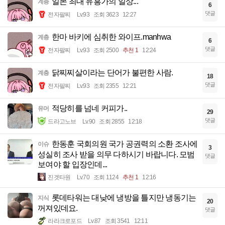
일본 최대 유흥가의 일상...
계층
6
댓글
전자팔찌
Lv.93
조회 3623
12:27
한마 바키에 심취한 와이프.manhwa
계층
6
댓글
전자팔찌
Lv.93
조회 2500
추천 1
12:24
닭찌찌살이라는 단어가 불편한 사람.
계층
18
댓글
전자팔찌
Lv.93
조회 2355
12:21
적당히를 넘네 커피가..
유머
29
댓글
드라고노브
Lv.90
조회 2855
12:18
한동훈 국회의원 국가 공권력의 소환 조사에
이슈
3
성실히 조사 받을 의무 다하시기 바랍니다. 모범
댓글
보여야 할 입장인데...
진겟타원
Lv.70
조회 1124
추천 1
12:16
롯데타워는 대낮에 냉방을 틀지만 냉동기는
지식
20
꺼져있데요.
댓글
라라크로포드
Lv.87
조회 3541
12:11