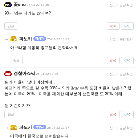
꽃chu
25-04-22 13:35
신고
|
공감 확인
90퍼 넘는 나라도 많네여?
답글
0
0
파노키
25-04-22 13:42
신고
|
공감 확인
아브라함 계통의 종교들의 문화라서요
답글
0
0
경찰아죠씨
25-04-22 13:35
신고
|
공감 확인
뭔가 비율이 많이 이상하네..
아프리카 쪽으로 갈 수록 90%내외라 잘살 수록 포경 비율이 낮은가? 했
는데 미국이 80%.. 미국을 제외한 대부분의 선진국은 또 30% 아래..
뭔 기준이지??
답글
0
0
파노키
25-04-22 13:37
신고
|
공감 확인
미국에서 한국으로 넘어왔습니다