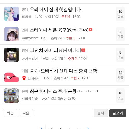
우리 메이 절대 핫걸입니다.
연예
10
댓글
꿻뻵뗗
Lv.90
조회 1902
추천 6
12:09
스테이씨 세은 육구(肉球, Paw)
연예
2
댓글
Memorobot
Lv.33
조회 726
추천 1
12:08
11년차 아미 파묘된 미나미
연예
8
댓글
아이스티이
Lv.32
조회 1514
추천 2
12:04
ㅇㅎ) 오버워치 신캐 디몬 충격 근황..
게임
34
댓글
전자팔찌
Lv.93
조회 4347
추천 2
12:03
최근 하이닉스 주가 근황ㅋㅋㅋㅋㅋ
유머
10
댓글
백합에이슬
Lv.57
조회 3975
12:00
최근
다음
검색
글쓰기