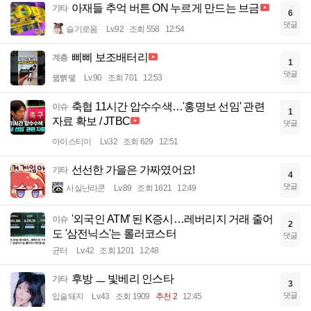
아재들 추억 버튼 ON 누르게 만드는 브금
기타
6
댓글
슬기로움
Lv.92
조회 558
12:54
삐삐 보조배터리
계층
1
댓글
꿻뻵뗗
Lv.90
조회 701
12:53
축협 11시간 압수수색…'홍명보 선임' 관련
이슈
1
자료 확보 / JTBC
댓글
아이스티이
Lv.32
조회 629
12:51
선선한 가을은 가짜였어요!
기타
4
댓글
사실난라쿤
Lv.89
조회 1621
12:49
'외국인 ATM' 된 K증시…레버리지 거래 줄어
이슈
2
도 '삼전닉스'는 롤러코스터
댓글
균터
Lv.42
조회 1201
12:48
후방 ㅡ 빛베리 인스타
기타
3
댓글
입술돼지
Lv.43
조회 1909
추천 2
12:45