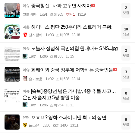
중국창신 : 사과 꼬우면 사지마
이슈
2
댓글
고도비만
Lv.91
조회 365
추천 1
13:19
하이닉스 평단 250층이라 스트리머 근황..
계층
10
댓글
전자팔찌
Lv.93
조회 905
13:18
오늘자 정점식 국민의힘 원내대표 SNS...jpg
이슈
3
댓글
Earth
Lv.96
조회 558
13:15
화웨이와 중국 정부에 저항하는 중국인들
이슈
3
댓글
슬기로움
Lv.92
조회 628
13:14
[속보] 중앙선 넘은 카니발, 4중 추돌 사고…
이슈
0
운전자 숨지고 5명 병원 이송
댓글
Earth
Lv.96
조회 954
13:11
ㅇㅎㅂ? 영화 스파이더맨 최고의 장면
유머
9
댓글
풀소유
Lv.86
조회 1406
13:11