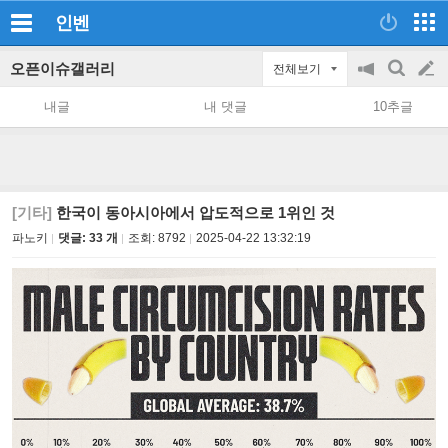
인벤
오픈이슈갤러리
전체보기
공
검
글
지
색
내글
내 댓글
10추글
on/off
쓰
기
[기타]
한국이 동아시아에서 압도적으로 1위인 것
파노키
댓글: 33 개
조회:
8792
2025-04-22 13:32:19