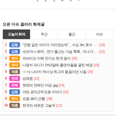
1
2
3
4
5
오픈 이슈 갤러리 화제글
오늘의 화제
주간
월간
이슈
1
감동
[16]
“인형 같은 아이가 가라앉는데”…수심 3m 호수 뛰어든 60대 의인
2
감동
[22]
슥오더니 촤악.. 연기 뚫고는 가슴 툭툭.. 지나가던 아재의 정체
3
유머
[26]
파브리도 이해 안가는 한국 음식
4
유머
[18]
나영석 피디가 1박2일때 출연자들을 굴린 배경
5
계층
[39]
ㅇㅎ) 나이키 역사상 최고의 품질이던 시절
6
연예
[12]
김채원
7
연예
[24]
뜻밖의 연예인 미담..jpg
8
감동
[15]
어떤 공익근무요원 이야기
9
유머
[39]
요즘 폐미 근황.
10
계층
[12]
한국의 새로운 그늘막