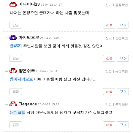
머니머니13
25-04-22 14:17
신고
|
공감 확인
나때는 돈없으면 군대가서 하는 사람 많앗는데
답글
0
0
마지막으로
25-04-22 14:19
신고
|
공감 확인
@4521
주변사람들 보면 굳이 까서 씻을것 같진 않던데..
답글
0
0
양은쉬푸
25-04-22 14:34
신고
|
공감 확인
@마지막으로
어떤 사람들이랑 살고 계신 겁니까...
답글
0
0
Elegance
25-04-22 15:28
신고
|
공감 확인
@디월트
딱히 아닌것도잇음 남자가 젖꼭지 가진것도그렇고
답글
0
0