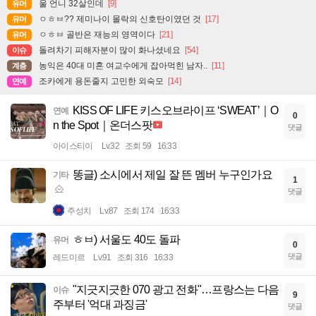
울 언니 32살인데
[9]
유머
ㅇㅎㅂ?? 제미나이 몰락의 신호탄이였던 것
[17]
유머
ㅇㅎㅂ 골반은 재능의 영역이다
[21]
유머
돌려차기 피해자분이 많이 화나셨네요
[54]
이슈
농익은 40대 미혼 여교수에게 잡아먹힌 남자..
[11]
계층
조카에게 용돈줄지 고민한 외숙모
[14]
연예
KISS OF LIFE 키스오브라이프 ‘SWEAT’｜O
연예
0
n the Spot｜온더스팟
댓글
아이스티이
Lv.32
조회 59
16:33
똥글) 소시에서 제일 잘 뜬 멤버 누구인가요
기타
1
댓글
주성치
Lv.87
조회 174
16:33
ㅎㅂ) 서울도 40도 돌파
유머
0
댓글
레드미르
Lv.91
조회 316
16:33
"지긋지긋한 070 광고 전화"…프랑스는 다음
이슈
9
주부터 '억대 과징금'
댓글