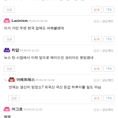
답글
0
0
Lazinism
25-04-23 02:43
신고
|
공감 확인
이거 가만 두면 한국 업체도 피해볼텐데
답글
0
0
히얍
25-04-23 11:14
신고
|
공감 확인
뉴스 탄 시점에서 이제 앞으로 메이드인 코리아도 못믿겠네
답글
0
0
아레트레스
25-04-23 13:44
신고
|
공감 확인
언제는 생산지 믿었소? 외국산 국산 둔갑 하루이틀 일도 아님
답글
1
0
어그로
25-04-23 11:42
신고
|
공감 확인
쎼쎼