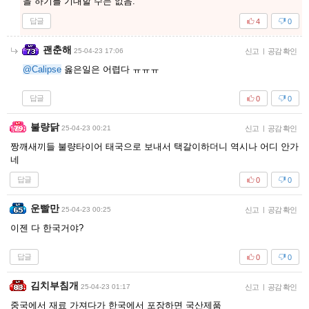
을 하기를 기대할 수는 없음.
답글
4
0
괜춘해
25-04-23 17:06
신고
|
공감 확인
@Calipse
옳은일은 어렵다 ㅠㅠㅠ
답글
0
0
불량닭
25-04-23 00:21
신고
|
공감 확인
짱깨새끼들 불량타이어 태국으로 보내서 택갈이하더니 역시나 어디 안가
네
답글
0
0
운빨만
25-04-23 00:25
신고
|
공감 확인
이젠 다 한국거야?
답글
0
0
김치부침개
25-04-23 01:17
신고
|
공감 확인
중국에서 재료 가져다가 한국에서 포장하면 국산제품