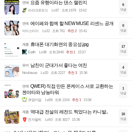
요즘 유행이라는 댄스 챌린지
연예
6
댓글
라라크로포드
Lv.87
조회 1679
15:42
에이페와 함께 할 NEW MUSE 리센느 공개
연예
0
댓글
아이스티이
Lv.32
조회 761
추천 2
15:41
휴대폰 대기화면의 중요성.jpg
계층
17
댓글
Earth
Lv.96
조회 2840
추천 1
15:37
남친이 군대가서 좋다는 여친
유머
4
댓글
Neuhauus
Lv.20
조회 2227
추천 3
15:36
QWER) 직접 만든 폰케이스 서로 교환하는
연예
1
젠야타와 냥뇽타워
댓글
큐땁이알
Lv.88
조회 1104
추천 1
15:36
역대급 전설의 레전드 찍었다는 카니발..
계층
16
댓글
전자팔찌
Lv.93
조회 3027
15:36