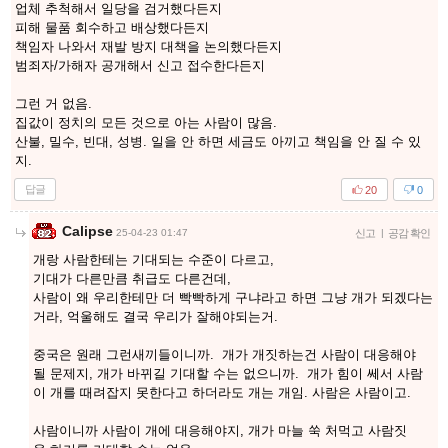
업체 추척해서 일당을 검거했다든지
피해 물품 회수하고 배상했다든지
책임자 나와서 재발 방지 대책을 논의했다든지
범죄자/가해자 공개해서 신고 접수한다든지
그런 거 없음.
집값이 정치의 모든 것으로 아는 사람이 많음.
산불, 밀수, 빈대, 성병. 일을 안 하면 세금도 아끼고 책임을 안 질 수 있
지.
답글
20
0
Calipse
25-04-23 01:47
신고
|
공감 확인
개랑 사람한테는 기대되는 수준이 다르고,
기대가 다른만큼 취급도 다른건데,
사람이 왜 우리한테만 더 빡빡하게 구냐라고 하면 그냥 개가 되겠다는
거라, 억울해도 결국 우리가 잘해야되는거.
중국은 원래 그런새끼들이니까. 개가 개짓하는건 사람이 대응해야
될 문제지, 개가 바뀌길 기대할 수는 없으니까. 개가 힘이 쎄서 사람
이 개를 때려잡지 못한다고 하더라도 개는 개임. 사람은 사람이고.
사람이니까 사람이 개에 대응해야지, 개가 마늘 쑥 처먹고 사람짓