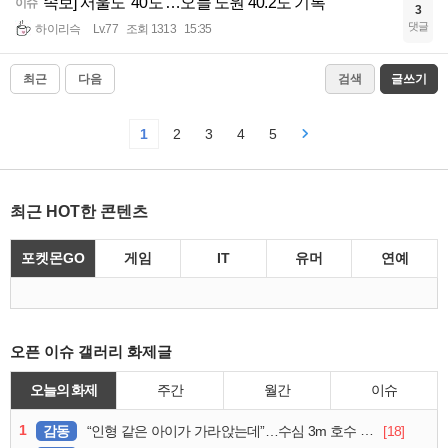
속보] 서울도 '40도'…오늘 노원 40.2도 기록
이슈
3
댓글
하이리슥
Lv.77
조회 1313
15:35
최근
다음
검색
글쓰기
1
2
3
4
5
최근 HOT한 콘텐츠
포켓몬GO
게임
IT
유머
연예
오픈 이슈 갤러리 화제글
오늘의 화제
주간
월간
이슈
1
감동
[18]
“인형 같은 아이가 가라앉는데”…수심 3m 호수 뛰어든 60대 의인