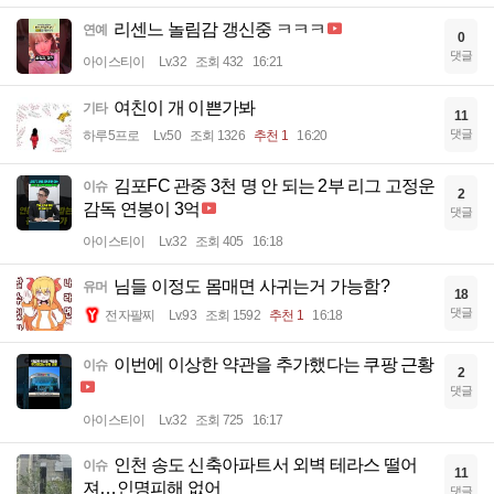
리센느 놀림감 갱신중 ㅋㅋㅋ
연예
0
댓글
아이스티이
Lv.32
조회 432
16:21
여친이 개 이쁜가봐
기타
11
댓글
하루5프로
Lv.50
조회 1326
추천 1
16:20
김포FC 관중 3천 명 안 되는 2부 리그 고정운
이슈
2
감독 연봉이 3억
댓글
아이스티이
Lv.32
조회 405
16:18
님들 이정도 몸매면 사귀는거 가능함?
유머
18
댓글
전자팔찌
Lv.93
조회 1592
추천 1
16:18
이번에 이상한 약관을 추가했다는 쿠팡 근황
이슈
2
댓글
아이스티이
Lv.32
조회 725
16:17
인천 송도 신축아파트서 외벽 테라스 떨어
이슈
11
져…인명피해 없어
댓글