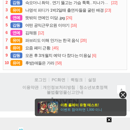
2
감동
[22]
슥오더니 촤악.. 연기 뚫고는 가슴 툭툭.. 지나가던 아재의 정체
3
유머
[23]
나영석 피디가 1박2일때 출연자들을 굴린 배경
4
연예
[26]
뜻밖의 연예인 미담..jpg
5
감동
[16]
어떤 공익근무요원 이야기
6
연예
[12]
김채원
7
유머
[28]
파브리도 이해 안가는 한국 음식
8
유머
[45]
요즘 폐미 근황.
9
감동
[6]
오픈 후 3개월치 예약 다 찼다는 미용실
10
유머
[58]
후방)애들은 가라
로그인
PC화면
퀵링크
설정
청소년보호정책
이용약관
개인정보처리방침
▲
불법촬영물신고안내
(주)
이환 플레이 유형 테스트!
인
이벤트 참여하면 1,000 이니
벤
AD