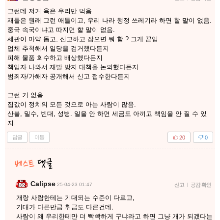
그런데 저거 욕은 우리만 먹음.
재들은 원래 그런 애들이고, 우리 나라 행정 쓰레기라 하면 할 말이 없음.
중국 속국이냐고 따지면 할 말이 없음.
세관이 마약 돕고, 신고하고 잡으면 뭐 함 ? 그게 끝임.
업체 추척해서 일당을 검거했다든지
피해 물품 회수하고 배상했다든지
책임자 나와서 재발 방지 대책을 논의했다든지
범죄자/가해자 공개해서 신고 접수한다든지
그런 거 없음.
집값이 정치의 모든 것으로 아는 사람이 많음.
산불, 밀수, 빈대, 성병. 일을 안 하면 세금도 아끼고 책임을 안 질 수 있
지.
답글
이동
20
0
Calipse
25-04-23 01:47
신고
|
공감 확인
개랑 사람한테는 기대되는 수준이 다르고,
기대가 다른만큼 취급도 다른건데,
사람이 왜 우리한테만 더 빡빡하게 구냐라고 하면 그냥 개가 되겠다는