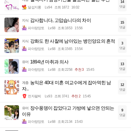
14
댓글
달섭지롱
Lv.94
조회 1872
16:02
감사합니다, 고맙습니다의 차이
지식
15
댓글
파아랑망토
Lv.68
조회 1653
15:56
강화도 한 사찰에 남아있는 병인양요의 흔적
지식
3
댓글
파아랑망토
Lv.68
조회 1565
15:54
1894년 마취과 의사
유머
13
댓글
파아랑망토
Lv.68
조회 2258
추천 3
15:45
농익은 40대 미혼 여교수에게 잡아먹힌 남
계층
12
자..
댓글
전자팔찌
Lv.93
조회 3741
추천 2
15:45
장수풍뎅이 잡았다고 가방에 넣으면 안되는
유머
9
이유
댓글
파아랑망토
Lv.68
조회 2134
15:43