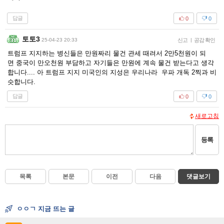
답글
0
0
토토3
25-04-23 20:33
신고
|
공감 확인
트럼프 지지하는 병신들은 만원짜리 물건 관세 때려서 2만5천원이 되
면 중국이 만오천원 부담하고 자기들은 만원에 계속 물건 받는다고 생각
합니다.... 아 트럼프 지지 미국인의 지성은 우리나라 우파 개독 2찍과 비
슷합니다.
답글
0
0
새로고침
등록
목록
본문
이전
다음
댓글보기
ㅇㅇㄱ 지금 뜨는 글