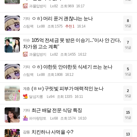
과몰입방지
Lv.82
조회 969
16:17
ㅇㅎ) 머리 푼거 괜찮냐는 눈나
기타
8
댓글
스팀팩
Lv.88
조회 1575
추천 1
16:14
105억 전세금 못 받은 이승기..."이사 안 간다,
이슈
7
차가원 고소 계획"
댓글
과몰입방지
Lv.82
조회 1455
16:12
ㅇㅎ) 야한듯 안야한듯 식세기 쓰는 눈나
기타
5
댓글
스팀팩
Lv.88
조회 1808
16:12
(ㅎㅂ) 구릿빛 피부가 매력적인 눈나
계층
2
댓글
달섭지롱
Lv.94
조회 1335
16:11
최근 배달 전문 식당 특징
기타
15
댓글
파아랑망토
Lv.68
조회 1574
16:10
치킨하나 사먹을 수?
감동
13