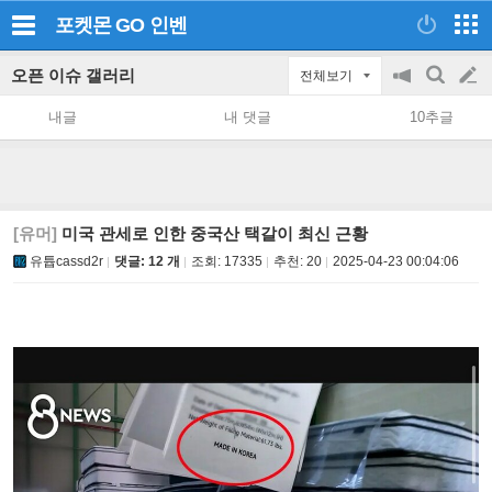
포켓몬 GO
인벤
오픈 이슈 갤러리
전체보기
공
검
글
지
색
내글
내 댓글
10추글
on/off
쓰
기
[유머]
미국 관세로 인한 중국산 택갈이 최신 근황
유튭cassd2r
댓글: 12 개
조회:
17335
추천:
20
2025-04-23 00:04:06