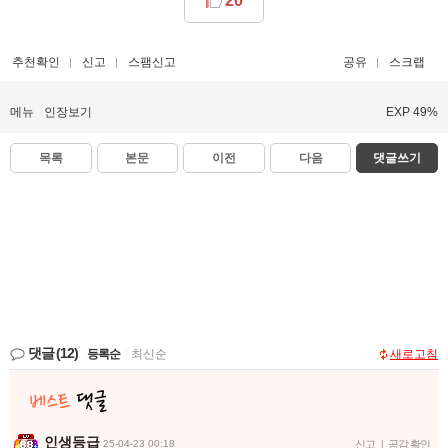
20
추천확인
신고
스팸신고
공유
스크랩
메뉴
인장보기
EXP 49%
목록
본문
이전
다음
댓글쓰기
댓글
(12)
등록순
|
최신순
새로고침
인생등급
25-04-23 00:18
신고
|
공감 확인