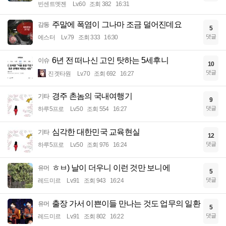
빈센트멧젠
Lv.60
조회 382
16:31
주말에 폭염이 그나마 조금 덜어진데요
감동
5
댓글
에스터
Lv.79
조회 333
16:30
6년 전 떠나신 고인 탓하는 5세후니
이슈
10
댓글
진겟타원
Lv.70
조회 692
16:27
경주 촌놈의 국내여행기
기타
9
댓글
하루5프로
Lv.50
조회 554
16:27
심각한 대한민국 교육현실
기타
12
댓글
하루5프로
Lv.50
조회 976
16:24
ㅎㅂ) 날이 더우니 이런 것만 보니에
유머
5
댓글
레드미르
Lv.91
조회 943
16:24
출장 가서 이쁜이들 만나는 것도 업무의 일환
유머
5
댓글
레드미르
Lv.91
조회 802
16:22