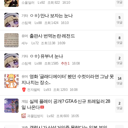
댓글
소울딜러
Lv.92
조회 822
16:10
ㅇㅎ) 만나 보자는 눈나
기타
5
댓글
스팀팩
Lv.88
조회 1424
16:10
출판사 번역논란 레전드
유머
8
댓글
세누
Lv.72
조회 1138
16:09
ㅇㅎ) 유부녀 눈나
기타
2
댓글
스팀팩
Lv.88
조회 1585
추천 1
16:08
영화 '글래디에이터' 봤던 수컷이라면 그냥 못
유머
14
지나치는 장소..
댓글
전자팔찌
Lv.93
조회 1293
16:08
실제 플레이 공개? GTA 6 신규 트레일러 28
게임
2
일 나온다
댓글
과몰입방지
Lv.82
조회 600
16:05
갤럭시가 삼성거인줄 몰랐다는 일본 부인
계층