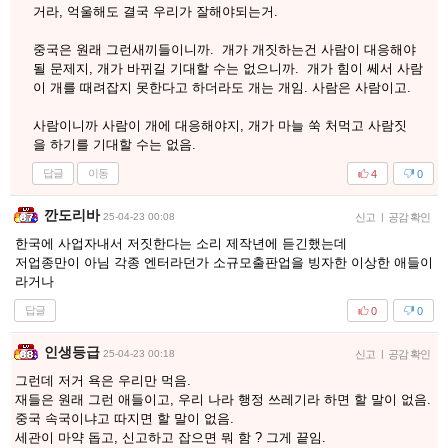
거라, 억울해도 결국 우리가 잘해야되는거.
중국은 원래 그런새끼들이니까. 개가 개짓하는건 사람이 대응해야
될 문제지, 개가 바뀌길 기대할 수는 없으니까. 개가 힘이 쎄서 사람
이 개를 때려잡지 못한다고 하더라도 개는 개임. 사람은 사람이고.
사람이니까 사람이 개에 대응해야지, 개가 마늘 쑥 처먹고 사람짓
을 하기를 기대할 수는 없음.
답글
이동
4
0
깐도리바
25-04-23 00:08
신고
|
공감 확인
한국에 사업자내서 저짓한다는 소리 제작년에 듣긴했는데
저업종만이 아님 각종 엔터라던가 소규모출판업을 빙자한 이상한 애들이
라거나
답글
0
0
인생등급
25-04-23 00:18
신고
|
공감 확인
그런데 저거 욕은 우리만 먹음.
재들은 원래 그런 애들이고, 우리 나라 행정 쓰레기라 하면 할 말이 없음.
중국 속국이냐고 따지면 할 말이 없음.
세관이 마약 돕고, 신고하고 잡으면 뭐 함 ? 그게 끝임.