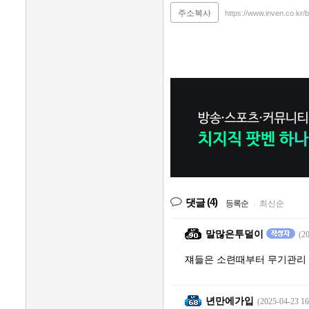
주소복사
https://www.inven.co.kr
(4)
댓글
등록순
|
최신순
말많은투덜이
(2
쟤들은 소련때부터 무기관리 
년만에가입
(2025-04-23 16