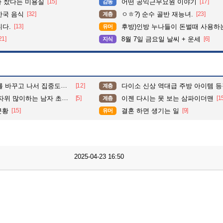
다 찼다는 미용실
[15]
어떤 공익근무요원 이야기
[17]
감동
한국 음식
[32]
ㅇㅎ?) 순수 골반 재능녀.
[23]
계층
니다.
[13]
후방)인방 누나들이 돈벌때 사용하는 밑캠
유머
21]
8월 7일 금요일 날씨 + 운세
[6]
지식
도가 확 올라갔다는 한 아파트의 안내방송
[12]
다이소 신상 역대급 주방 아이템 
계층
자위 많이하는 남자 초상화
[5]
이젠 다시는 못 보는 삼파이더맨
[1
계층
근황
[15]
결혼 하면 생기는 일
[9]
유머
2025-04-23 16:50