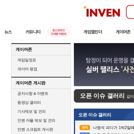
인
벤
로스트아크
뉴스
커뮤니티
게임캘린더
게이머존
기대평 이벤트
게이머존
게임일정표
게이머 평점
게이머존 게시판
공지사항 & 이벤트
오픈 이슈 갤러리
같이
동영상 갤러리
기사제보 및 건의
오픈 이슈 갤러리
인벤 어플 제보 및 건의
나영석 피디가 1박2일
유머
인벤 스크립트 게시판