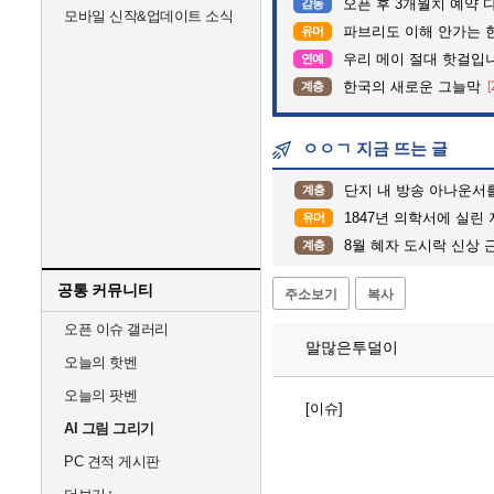
오픈 후 3개월치 예약 
감동
모바일 신작&업데이트 소식
파브리도 이해 안가는 
유머
우리 메이 절대 핫걸입
연예
한국의 새로운 그늘막
[
계층
ㅇㅇㄱ 지금 뜨는 글
단지 내 방송 아나운서를 바꾸고 나서 집중
계층
1847년 의학서에 실린 
유머
8월 혜자 도시락 신상 
계층
공통 커뮤니티
주소보기
복사
오픈 이슈 갤러리
말많은투덜이
오늘의 핫벤
오늘의 팟벤
[이슈]
AI 그림 그리기
PC 견적 게시판