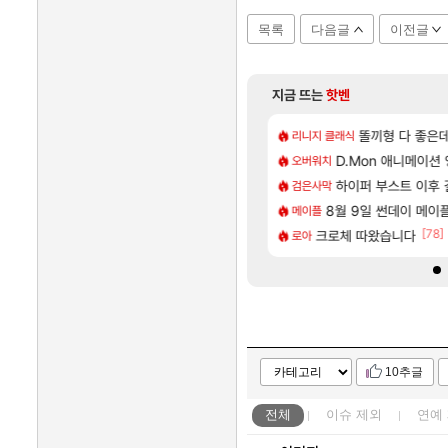
목록
다음글
이전글
지금 뜨는
핫벤
[74]
[1]
 D램 매출 점유율 7%…글로벌 4위로 부상
키 실검 1위인 김규원
아스오라 성우 정보 
똘끼형 다 좋은데 해외
아스오라
리니지 클래식
[48]
 나메 320줄 11시 유기 택틱 소개
압박, 메인보드값 오르나
아키츠 아키나 성우 
D.Mon 애니메이션
아스오라
오버워치
[179]
 왜 쌀숭이임?
.06 패치노트 (8/5)
모든 성소 위치 공략 (
하이퍼 부스트 이후 
비스트
검은사막
[85]
 2027년 생산분 완판?
타 안 나왔다고 진짜 화내는 사람도 있네
스누피냥님
8월 9일 썬데이 메이
명조
메이플
[38]
[78]
 막은 예수
마이 성우 정보 및 주요 필모
크로체 따왔습니다
프롤로그 테스트를 마치고
리밋제로
로아
10추글
전체
이슈
제외
연예