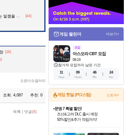
너
을 알아보자
[44]
게임 캘린더
더보기+
모집
등장
[18]
아스오라 CBT 모집
5]
08.19
참가자 모집까지 남은 기간
11
09
46
23
Days
Hours
Min
Sec
오픈이슈갤러리
게임 핫딜 (PC/스팀)
조회:
4,087
추천:
0
스토어+
문명 7 특별 할인!
목록
|
댓글(
4
)
조선&고려 DLC 출시 예정
50%할인&추가 적립까지!
마블 투혼 파이팅 소울즈 정식출시!
인벤게임즈 8월 특별 할인!
드래곤소드: 어웨이크닝 입점!
귀무자: 검의 길 예약 판매 중!
비스트 오브 리인카네이션 정식 출시!
커세어 코브 출시 기념 할인!
더 렐릭 퍼스트 가디언 정식 출시
베데스다 40주년 기념 할인 중!
캡콤 프렌차이즈 할인 진행 중!
캡콤 일부 상품 상시 할인
스타워즈 은하계 레이서
로블록스 기프트 카드 공식 입점
마블 히어로 총 출동&화려한 격투!
인기 퍼블리셔 모음!
스팀으로 만나는 드래곤소드!
10% 할인과
게임프릭 신작 IP
해적'섬'을 발전시키자!
설화x하드코어 액션!
베데스다의 명작들을
몬헌, 바하 등 인기 IP를
몬헌 와일즈 & 드래곤즈 도그마2
인벤게임즈에서 10% 추가 적립
Robux를 가장 안전하고