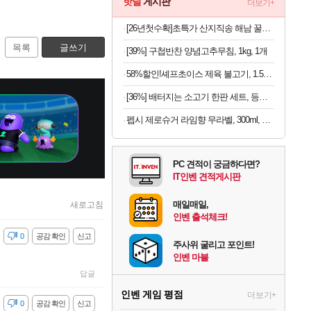
핫딜
게시판
더보기+
[26년첫수확]초특가 산지직송 해남 꿀고구마, 3kg
목록
글쓰기
[39%] 구첩반찬 양념고추무침, 1kg, 1개
58%할인!셰프초이스 제육 불고기, 1.5kg, 1개
[36%] 배터지는 소고기 한판 세트, 등심살 300g + 살치살 200g + 부채살 200g + 갈비살 200g + 우삼겹 300g, 1.2kg, 1세트
펩시 제로슈거 라임향 무라벨, 300ml, 20개
PC 견적이 궁금하다면?
IT인벤 견적게시판
매일매일,
새로고침
인벤 출석체크!
감
0
공감 확인
신고
주사위 굴리고 포인트!
인벤 마블
답글
인벤 게임 평점
더보기+
감
0
공감 확인
신고