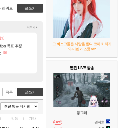
7
리듬 천국 미라클 스타즈
2
맨위로
글쓰기
8
헤일로: 캠페인 이볼브드
2
더보기+
9
캡틴 츠바사 2 월드 파이터즈
[3]
[9]
[74]
것 같다는 생각임
중국 CXMT, D램 매출 점유율 7%…글로벌 4위로
현재 나무위키 실검 1위인 김규원
해외겜
메이플
그 비스크돌은 사랑을 한다 코마 키타가
[257]
리머 박제합니다.
fps 목표 추정
ㅇㅂ) 벨가르딘 나메 320줄 11시 유기 택틱 
AI발 원가 압박, 메인보드값 오르나
해외겜
로아
와 마린 리즈큥 ver
10
레고 배트맨: 레거시 오브 더 다크 나이트
[52]
[5]
[179]
요
골드 파는 게 왜 쌀숭이임?
리싱크드 1.06 패치노트 (8/5)
리싱크드
로아
[6]
요ㅋㅋㅋㅋㅋㅋ
메모리 3사, 2027년 생산분 완판?
아니 뭔 샤타 안 나왔다고 진짜 화내는 사람
해외겜
메이플
[2]
[38]
제 3의 물결
전장연 시위 막은 예수
아사쿠라 마이 성우 정보 및 주요 필모
아스오라
메이플
웹진 LIVE 방송
목록
글쓰기
둥그레
층
감동
기타
견자희
LIVE