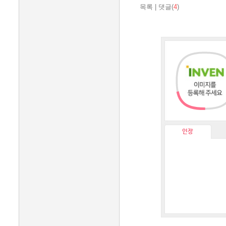
목록
|
댓글(
4
)
인장