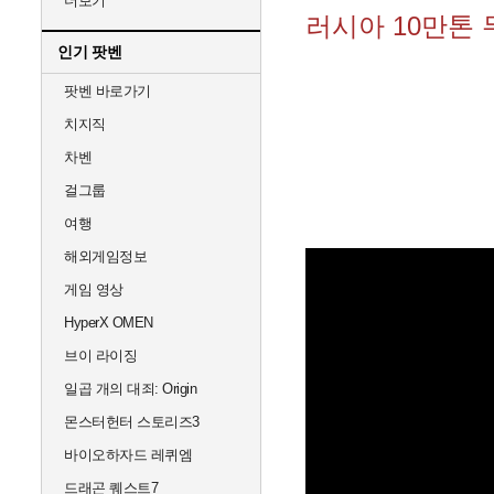
더보기
러시아 10만톤
인기 팟벤
팟벤 바로가기
치지직
차벤
걸그룹
여행
해외게임정보
게임 영상
HyperX OMEN
브이 라이징
일곱 개의 대죄: Origin
몬스터헌터 스토리즈3
바이오하자드 레퀴엠
드래곤 퀘스트7