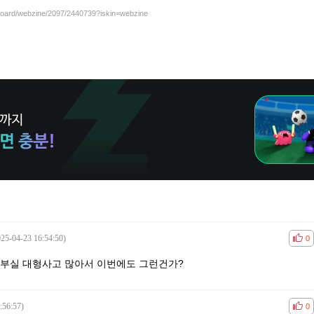
/board/webzine/2097/2440739?iskin=webzine
025-04-23 16:54:50)
공감
비공
0
부실 대형사고 많아서 이번에도 그런건가?
:56:57)
공감
비공
0