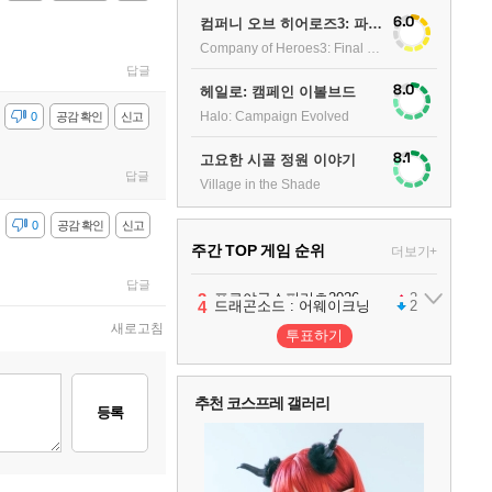
6.0
컴퍼니 오브 히어로즈3: 파이널 스탠드
Company of Heroes3: Final stand
답글
8.0
헤일로: 캠페인 이볼브드
Halo: Campaign Evolved
감
0
공감 확인
신고
8.1
고요한 시골 정원 이야기
답글
Village in the Shade
감
0
공감 확인
신고
주간 TOP 게임 순위
더보기+
답글
1
2
3
4
팰월드
프로야구스피리츠2026
드래곤소드 : 어웨이크닝
어쌔신 크리드: 블랙 플래그 리싱크드
1
2
2
새로고침
투표하기
5
블라인드 삼국
1
추천 코스프레 갤러리
등록
6
그랑블루 판타지 리링크 - 엔드리스 라그나로크
1