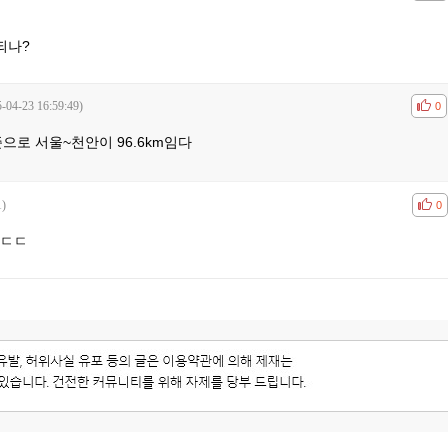
되나?
-04-23 16:59:49)
공감
비공
0
으로 서울~천안이 96.6km임다
1)
공감
비공
0
 ㄷㄷ