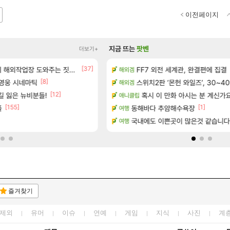
이전페이지
지금 뜨는
팟벤
더보기+
[37]
및 출연작 모음
작업장 도와주는 짓은 좀 아니지않냐?
FF7 외전 세계관, 완결편에 집결
메가부대는 더이상 나오기 힘들
해외겜
오버워치
[8]
정보 및 주요 필모
 영웅 시네마틱
고양이를 도구로 쓰는 인방 하꼬 스트
스위치2판 ‘몬헌 와일즈’, 30~40
해외겜
로아
[12]
40개) - 귀환한 영혼 도전과제
길 잃은 뉴비분들!
종자들이여, 마음껏 유린하라.jpg
혹시 이 만화 아시는 분 계신가
애니클립
로아
[155]
[1]
플
동해바다 추암해수욕장
15시즌 엘드루인 이거 요물이네
여행
디아4
.. (feat. 리아)
국내에도 이쁜곳이 많은것 같습니다
통수칠래현 통수 & 푱비서 
여행
리니지 클래식
즐겨찾기
제외
유머
이슈
연예
게임
지식
사진
계