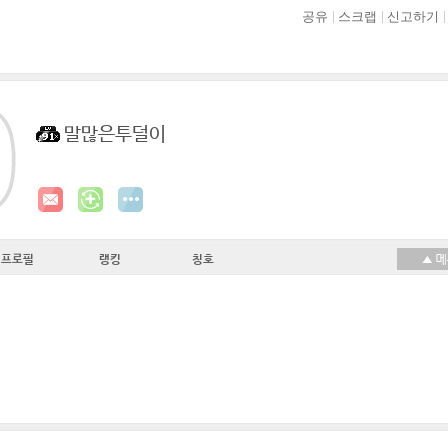
공유
스크랩
신고하기
말많은투덜이
프로필
랭킹
칭호