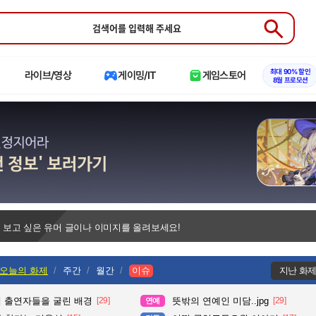
Submit
최대 90% 할인
라이브/영상
게이밍/IT
게임스토어
8월 프로모션
 보고 싶은 유머 글이나 이미지를 올려보세요!
오늘의 화제
주간
월간
이슈
지난 화
때 출연자들을 굴린 배경
[29]
뜻밖의 연예인 미담..jpg
[29]
연예