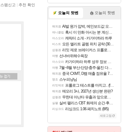
스팸신고
추천 확인
오늘의 팟벤
오늘의 핫벤
AI발 원가 압박, 메인보드값 오르나
해외겜
혹시 이 만화 아시는 분 계신가요
애니클립
캐릭터 소개 - 카가미하라 하루
아스오라
모든 엘리트 골렘 위치 공략 (30개) - 방랑 결투가
비스트
리밋 제로 브레이커스 프롤로그 테스트 후기 영상 업로드
섭컬겜
선녀바위해수욕장
여행
카가미하라 하루 성우 정보 및 주요 필모
아스오라
7월~8월 부산-단양-충주-울진 다녀왔어요~
여행
중국 CXMT, D램 매출 점유율 7%…글로벌 4위로 부상
해외겜
스누피냥님
명조
프롤로그 테스트를 마치고.. (feat. 리아)
리밋제로
메모리 3사, 2027년 생산분 완판?
해외겜
무한대 아난타 유출과 앞으로의 예상 (루머)
섭컬겜
실버 팰리스 CBT 화제의 순간·후기 모음
실팰
리싱크드 1.06 패치노트 (8/5)
리싱크드
새로고침