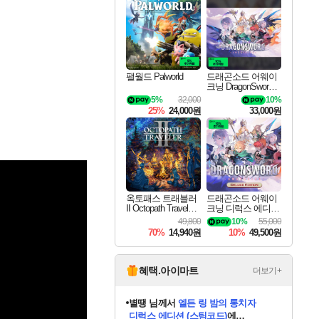
네이버 포인트 혜택까지!
최대 90% 할인가를 만나보세요!
네이버혜택과 함께 만나보세요!
이니&베니 혜택까지!
네이버 혜택가와 함께 예약하세요!
할인&네이버혜택으로 만나보세요!
네이버페이 혜택과 만나보세요!
40주년 프로모션으로 만나보세요!
할인가에 만나보세요!
일부 에디션 상시 할인!
혜택으로 예약 판매 중
편안하게 충전하세요
팰월드 Palworld
드래곤소드 어웨이
크닝 DragonSword A
wakening
5%
32,000
10%
25%
24,000원
33,000원
옥토패스 트래블러
드래곤소드 어웨이
II Octopath Traveler I
크닝 디럭스 에디션
I
DragonSword Awake
49,800
10%
55,000
ning Deluxe Edition
70%
14,940원
10%
49,500원
혜택.아이마트
더보기+
니코
님께서
(본편포함) 데이브 더
다이버 인 더 정글 번들 (스팀코드)
에