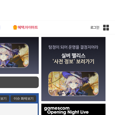
혜택.아이마트
로그인
인
벤
전
체
사
이
트
맵
제보기
이슈 화제보기
인
벤
배