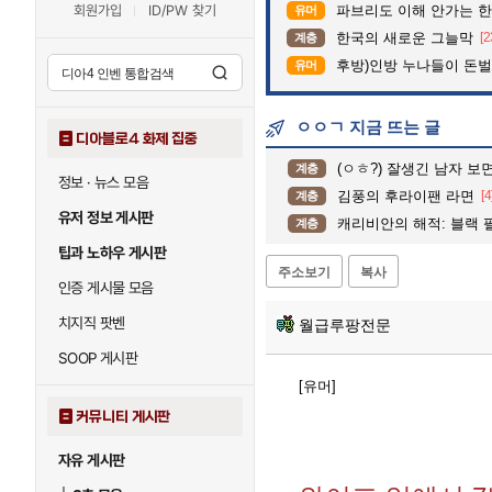
회원가입
ID/PW 찾기
파브리도 이해 안가는 한
유머
한국의 새로운 그늘막
[2
계층
후방)인방 누나들이 돈벌때 
유머
ㅇㅇㄱ 지금 뜨는 글
디아블로4 화제 집중
(ㅇㅎ?) 잘생긴 남자 보
계층
정보 · 뉴스 모음
김풍의 후라이팬 라면
[4
계층
유저 정보 게시판
캐리비안의 해적: 블랙 
계층
팁과 노하우 게시판
주소보기
복사
인증 게시물 모음
치지직 팟벤
월급루팡전문
SOOP 게시판
[유머]
커뮤니티 게시판
자유 게시판