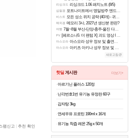
리싱크드 1.06 패치노트 (8/5)
리싱크드
포트나이트에서 명일방주 엔드필드 [펠리카] 판매 예정
섭컬겜
모든 성소 위치 공략 (40개) - 귀환한 영혼 도전과제
비스트
메모리 3사, 2027년 생산분 완판?
해외겜
7월~8월 부산-단양-충주-울진 다녀왔어요~
여행
[페르소나5: 더 팬텀 X] 괴도 영상 l 타카마키 안·댄싱 스타
PV
아스오라 성우 정보 및 출연작 모음
아스오라
아키츠 아키나 성우 정보 및 주요 필모
아스오라
새로고침
핫딜
게시판
더보기+
아르기닌 플러스 120정
난각번호1번 유기농 유정란 60구
감자탕 3kg
연세우유 프로틴 190ml x 16개
유기농 착즙 레몬 25g x 50개
스팸신고
추천 확인