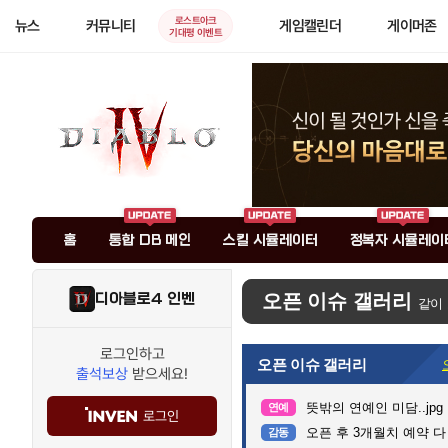
로스트아크
뉴스
커뮤니티
게임캘린더
게이머존
기대평 이벤트
홈
통합 DB 메인
스킬 시뮬레이터
정복자 시뮬레이
디아블로4 인벤
오픈 이슈 갤러리
같이
로그인하고
오픈 이슈 갤러리
출석보상
받으세요!
뜻밖의 연예인 미담..jpg
연예
로그인
오픈 후 3개월치 예약 
감동