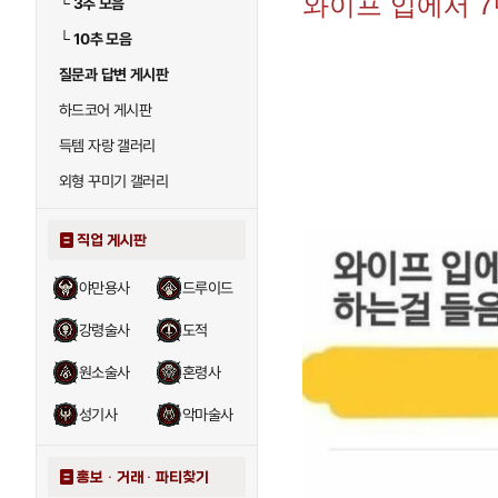
와이프 입에서 7
└
3추 모음
└
10추 모음
질문과 답변 게시판
하드코어 게시판
득템 자랑 갤러리
외형 꾸미기 갤러리
직업 게시판
야만용사
드루이드
강령술사
도적
원소술사
혼령사
성기사
악마술사
홍보 · 거래 · 파티찾기