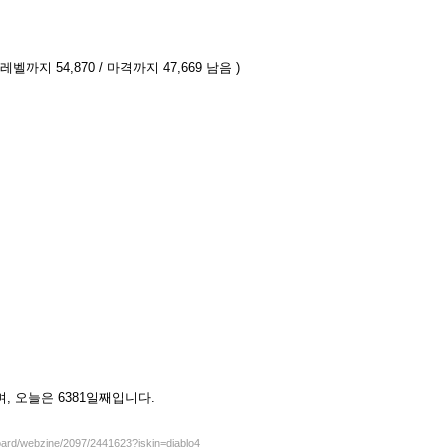
 레벨까지 54,870 / 마격까지 47,669 남음 )
셨으며, 오늘은 6381일째입니다.
board/webzine/2097/2441623?iskin=diablo4