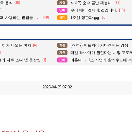
국 음식
[35]
ㅇㅎ?) 순수 골반 재능녀.
[31]
계층
3]
우리 메이 절대 핫걸입니다.
[13]
연예
사용하는 밑캠을 알아보자
[49]
1호선 장판파.jpg
[16]
유머
면 혀가 나오는 여자
[4]
(ㅇㅎ?) 히트텍이 기다려지는 영상
계층
]
매일 1500개가 팔린다는 시장 고로
계층
펄의 저주 조니 뎁 등장씬
[1]
이혼녀 → 1조 사업가 할리우드에 복수한
연예
2025-04-25 07:32