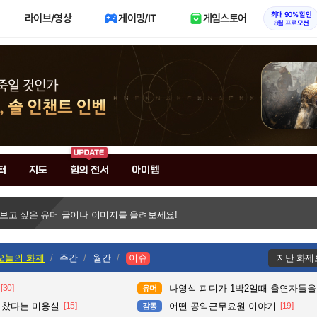
최대 90% 할인
라이브/영상
게이밍/IT
게임스토어
8월 프로모션
터
지도
힘의 전서
아이템
 보고 싶은 유머 글이나 이미지를 올려보세요!
오늘의 화제
주간
월간
이슈
지난 화제
[30]
나영석 피디가 1박2일때 출연자들을
유머
다 찼다는 미용실
[15]
어떤 공익근무요원 이야기
[19]
감동