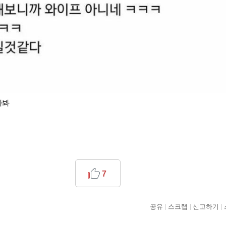
나봐
7
공유
스크랩
신고하기