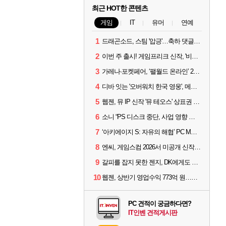
최근 HOT한 콘텐츠
게임
IT
유머
연예
1
드래곤소드, 스팀 '압긍'…축하 댓글 달고 게임 코드 받자!
2
이번 주 출시! 게임프리크 신작, '비스트 오브 리인카네이션'
3
가레나·포켓페어, ‘팰월드 온라인’ 2026년 출시 예고
4
디바 잇는 '오버워치 한국 영웅', 메카 파일럿 디몬 나온다
5
웹젠, 뮤 IP 신작 '뮤 테오스' 상표권 출원
6
소니 “PS 디스크 중단, 사업 영향 없다”
7
‘아키에이지 S: 자유의 해협’ PC MMORPG로 개발한다
8
엔씨, 게임스컴 2026서 미공개 신작 최초 공개
9
갈피를 잡지 못한 젠지, DK에게도 0:2 패배
10
웹젠, 상반기 영업수익 773억 원…순이익 89% 증가
PC 견적이 궁금하다면?
IT인벤 견적게시판