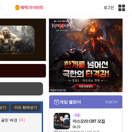
혜택.아이마트
로그인
인
벤
전
체
사
이
트
맵
게임 캘린더
더보기+
보기
이슈 화제보기
모집
 굴린 배경
[31]
아스오라 CBT 모집
08.19