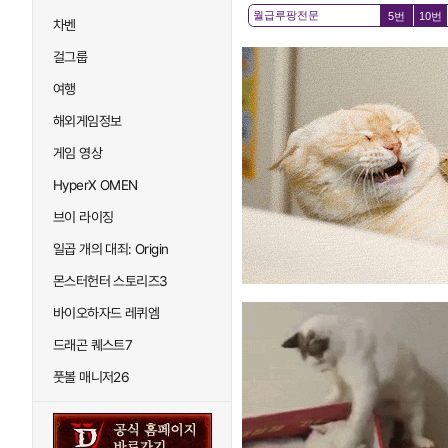
5번
10번
차벤
걸그룹
여행
해외게임정보
게임 영상
HyperX OMEN
브이 라이징
일곱 개의 대죄: Origin
몬스터헌터 스토리즈3
바이오하자드 레퀴엠
드래곤 퀘스트7
풋볼 매니저26