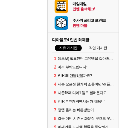
매일매일,
인벤 출석체크!
주사위 굴리고 포인트!
인벤 마블
디아블로4 인벤 화제글
자유 게시판
직업 게시판
1
왕초보) 필요했던 고유템을 갈아버렸다 크흑.,..
2
마격 부탁드립니다~
3
PTR 왜 만들었을까요?
4
시즌 오프전 한캐릭 소돌야만 vs 플리커 대격변
5
시즌15때 디아1 템도 불러온다고 해서
6
PTR ㅋㅋ캐릭복사는 왜 해놨냐
7
정렙 올리는 빠른방법이...
8
결국 이번 시즌 신화문장 구경도 못하고 접습니다.
9
이새키들 도대체 확률을 동일하게설정한게맞나?