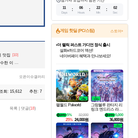
참가자 모집까지 남은 기간
11
06
22
01
Days
Hours
Min
Sec
더 렐릭 퍼스트 가디언 정식 출시
게임 핫딜 (PC/스팀)
스토어+
설화x하드코어 액션!
네이버페이 혜택과 만나보세요!
베데스다 40주년 기념 할인 중!
베데스다의 명작들을
케 맛집
[10]
40주년 프로모션으로 만나보세요!
인벤게임즈 8월 특별 할인!
드래곤소드: 어웨이크닝 입점!
문명 7 특별 할인!
마블 투혼 파이팅 소울즈 정식출시!
귀무자: 검의 길 예약 판매 중!
비스트 오브 리인카네이션 정식 출시!
커세어 코브 출시 기념 할인!
캡콤 프렌차이즈 할인 진행 중!
캡콤 일부 상품 상시 할인
스타워즈 은하계 레이서
로블록스 기프트 카드 공식 입점
 이 여자
인기 퍼블리셔 모음!
스팀으로 만나는 드래곤소드!
조선&고려 DLC 출시 예정
마블 히어로 총 출동&화려한 격투!
10% 할인과
게임프릭 신작 IP
해적'섬'을 발전시키자!
몬헌, 바하 등 인기 IP를
몬헌 와일즈 & 드래곤즈 도그마2
인벤게임즈에서 10% 추가 적립
Robux를 가장 안전하고
최대 90% 할인가를 만나보세요!
네이버혜택과 함께 만나보세요!
50%할인&추가 적립까지!
네이버 포인트 혜택까지!
이니&베니 혜택까지!
네이버 혜택가와 함께 예약하세요!
할인&네이버혜택으로 만나보세요!
할인가에 만나보세요!
일부 에디션 상시 할인!
혜택으로 예약 판매 중
편안하게 충전하세요
오픈이슈갤러리
조회:
15,612
추천:
7
팰월드 Palworld
그랑블루 판타지 리
목록
|
댓글(
18
)
링크 엔드리스 라그
나로크 업그레이드
5%
32,000
5,000
킷 Granblue Fantasy
25%
24,000원
36,800원
Relink Endless Ragn
arok Upgrade Kit DL
C