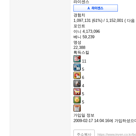
라이센스
경험치
1,097,131
(61%)
/ 1,152,001
( 다음
포인트
이니
4,173,096
베니
59,239
명성
22,388
획득스킬
11
5
6
4
5
5
가입일 정보
2009-02-17 14:04:16에 가입하
주소복사
https://www.inven.co.kr/