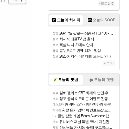
새로고침
오늘의 치지직
오늘의 SOOP
26년 7월 팔로우 상승량 TOP 30 - 월간 치지직
잡담
치지직 애플TV 앱 출시
정보
룩삼 니니 초대석 안내
정보
봉누도2 두 번째 티저 - 일상
클립
2026 치지직 이리대회 오픈컵 안내
정보
더보기+
오늘의 팟벤
오늘의 핫벤
실버 팰리스 CBT 화제의 순간·후기 모음
실팰
명조 공식 이모티콘 이벤트 진행해봤습니다! 참여부터 추첨까지????
명조
캐릭터 소개 - 카가미하라 하루
아스오라
AI발 원가 압박, 메인보드값 오르나
해외겜
힐링 탐험 게임 Bearly Awesome 챕터 1 트레일러
PV
유니버스 채널 특별 코너 | 자신만의 스타일
명조
선생님들 차 시동 끌 때 꾸르륵소리나는데
차벤