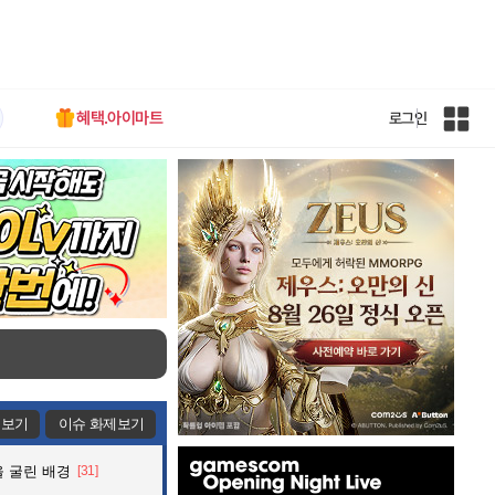
혜택.아이마트
로그인
인
벤
전
체
사
이
트
맵
제보기
이슈 화제보기
인
 굴린 배경
[31]
벤
배