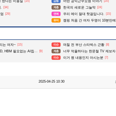
다 찼다는 미용실
[15]
어떤 공익근무요원 이야기
[20]
감동
.
[34]
한국의 새로운 그늘막
[24]
계층
위엄
[29]
우리 메이 절대 핫걸입니다.
[15]
연예
캠핑 처음 간 여자 두명이 10분만에
유머
리는 여자~
[15]
며칠 전 부산 스타벅스 근황
[8]
이슈
 HBM 필요없는 AI칩 품었다
[9]
너무 억울하다는 한문철 TV 제보자
계층
이거 뭔 내용인지 아시는분
[7]
이슈
2025-04-25 10:30