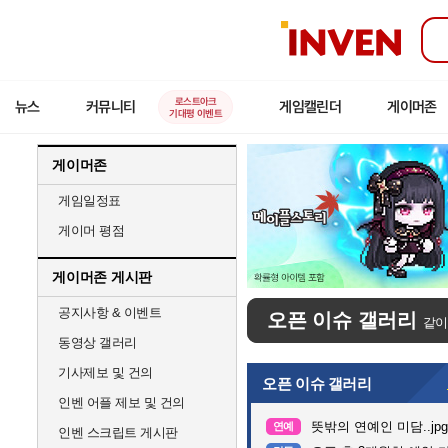
인
벤
로스트아크
뉴스
커뮤니티
게임캘린더
게이머존
기대평 이벤트
게이머존
게임일정표
게이머 평점
게이머존 게시판
공지사항 & 이벤트
오픈 이슈 갤러리
같이
동영상 갤러리
기사제보 및 건의
오픈 이슈 갤러리
인벤 어플 제보 및 건의
뜻밖의 연예인 미담..jpg
연예
인벤 스크립트 게시판