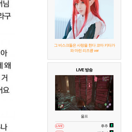
7
리듬 천국 미라클 스타즈
2
8
헤일로: 캠페인 이볼브드
2
9
캡틴 츠바사 2 월드 파이터즈
그 비스크돌은 사랑을 한다 코마 키타가
와 마린 리즈큥 ver
10
레고 배트맨: 레거시 오브 더 다크 나이트
LIVE 방송
울프
후추
LIVE