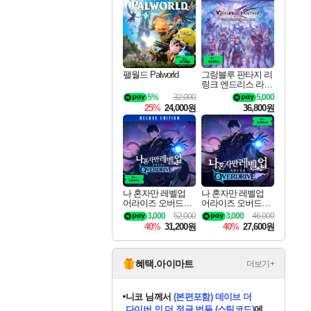
최대 90% 할인가를 만나보세요!
네이버혜택과 함께 만나보세요!
50%할인&추가 적립까지!
이니&베니 혜택까지!
네이버 혜택가와 함께 예약하세요!
할인&네이버혜택으로 만나보세요!
네이버페이 혜택과 만나보세요!
40주년 프로모션으로 만나보세요!
할인가에 만나보세요!
일부 에디션 상시 할인!
혜택으로 예약 판매 중
편안하게 충전하세요
팰월드 Palworld
그랑블루 판타지 리
링크 엔드리스 라그
나로크 업그레이드
5%
32,000
5,000
킷 Granblue Fantasy
25%
24,000원
36,800원
Relink Endless Ragn
arok Upgrade Kit DL
C
나 혼자만 레벨업
나 혼자만 레벨업
어라이즈 오버드라
어라이즈 오버드라
이브 디럭스 에디션
이브 Solo Leveling A
3,000
52,000
3,000
46,000
Solo Leveling Arise
rise
40%
31,200원
40%
27,600원
Overdrive Deluxe Edi
tion
혜택.아이마트
더보기+
니코
님께서
(본편포함) 데이브 더
다이버 인 더 정글 번들 (스팀코드)
에