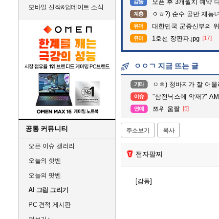
오픈 후 3개월치 예약 
감동
모바일 신작&업데이트 소식
ㅇㅎ?) 순수 골반 재능녀
계층
대한민국 군종신부의 
유머
1호선 장판파.jpg
[17]
유머
ㅇㅇㄱ 지금 뜨는 글
ㅇㅎ) 청바지가 잘 어울
기타
"삼전닉스에 악재?" AMD,
이슈
쯔위 움짤
[5]
연예
공통 커뮤니티
주소보기
복사
오픈 이슈 갤러리
전자팔찌
오늘의 핫벤
오늘의 팟벤
[감동]
AI 그림 그리기
PC 견적 게시판