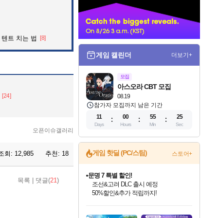
너
 텐트 치는 법
[8]
게임 캘린더
더보기+
모집
아스오라 CBT 모집
[24]
08.19
참가자 모집까지 남은 기간
11
00
55
24
Days
Hours
Min
Sec
오픈이슈갤러리
게임 핫딜 (PC/스팀)
조회:
12,985
추천:
18
스토어+
마블 투혼 파이팅 소울즈 정식출시!
목록
|
댓글(
21
)
마블 히어로 총 출동&화려한 격투!
네이버 포인트 혜택까지!
인벤게임즈 8월 특별 할인!
드래곤소드: 어웨이크닝 입점!
문명 7 특별 할인!
귀무자: 검의 길 예약 판매 중!
비스트 오브 리인카네이션 정식 출시!
커세어 코브 출시 기념 할인!
더 렐릭 퍼스트 가디언 정식 출시
베데스다 40주년 기념 할인 중!
캡콤 프렌차이즈 할인 진행 중!
캡콤 일부 상품 상시 할인
스타워즈 은하계 레이서
로블록스 기프트 카드 공식 입점
인기 퍼블리셔 모음!
스팀으로 만나는 드래곤소드!
조선&고려 DLC 출시 예정
10% 할인과
게임프릭 신작 IP
해적'섬'을 발전시키자!
설화x하드코어 액션!
베데스다의 명작들을
몬헌, 바하 등 인기 IP를
몬헌 와일즈 & 드래곤즈 도그마2
인벤게임즈에서 10% 추가 적립
Robux를 가장 안전하고