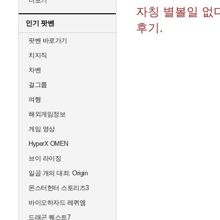
더보기
자칭 별볼일 없다
인기 팟벤
후기.
팟벤 바로가기
치지직
차벤
걸그룹
여행
해외게임정보
게임 영상
HyperX OMEN
브이 라이징
일곱 개의 대죄: Origin
몬스터헌터 스토리즈3
바이오하자드 레퀴엠
드래곤 퀘스트7