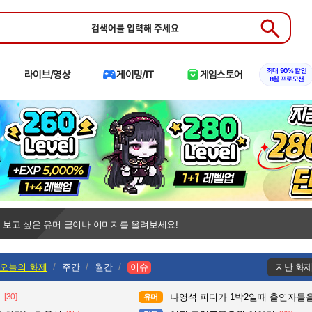
Submit
최대 90% 할인
라이브/영상
게이밍/IT
게임스토어
8월 프로모션
 보고 싶은 유머 글이나 이미지를 올려보세요!
오늘의 화제
주간
월간
이슈
지난 화
[30]
나영석 피디가 1박2일때 출연자들을
유머