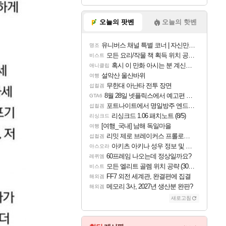
오늘의 팟벤
오늘의 핫벤
유니버스 채널 특별 코너 | 자신만의 스타일
명조
모든 요리/작물 책 획득 위치 공략 (36개) - 미식가 도전과제
비스트
혹시 이 만화 아시는 분 계신가요
애니클립
설악산 울산바위
여행
무한대 아난타 전투 장면
섭컬겜
8월 28일 넷플릭스에서 예고편 공개 예정
GTA6
포트나이트에서 명일방주 엔드필드 [펠리카] 판매 예정
섭컬겜
리싱크드 1.06 패치노트 (8/5)
리싱크드
[여행_국내] 남해 독일마을
여행
리밋 제로 브레이커스 프롤로그 테스트 후기 영상 업로드
섭컬겜
아키츠 아키나 성우 정보 및 주요 필모
아스오라
60프레임 나오는데 정상일까요?
레퀴엠
모든 엘리트 골렘 위치 공략 (30개) - 방랑 결투가
비스트
FF7 외전 세계관, 완결편에 집결
해외겜
메모리 3사, 2027년 생산분 완판?
해외겜
새로고침