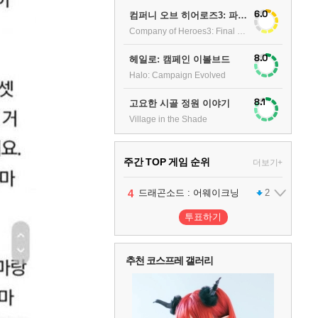
6.0
컴퍼니 오브 히어로즈3: 파이널 스탠드
Company of Heroes3: Final stand
8.0
헤일로: 캠페인 이볼브드
Halo: Campaign Evolved
8.1
고요한 시골 정원 이야기
Village in the Shade
주간 TOP 게임 순위
더보기+
1
2
3
4
팰월드
프로야구스피리츠2026
드래곤소드 : 어웨이크닝
어쌔신 크리드: 블랙 플래그 리싱크드
1
2
2
투표하기
5
블라인드 삼국
1
추천 코스프레 갤러리
6
그랑블루 판타지 리링크 - 엔드리스 라그나로크
1