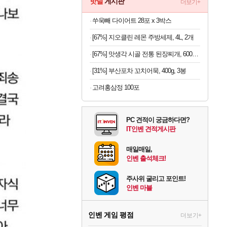
핫딜
게시판
더보기+
쑤욱빼 다이어트 28포 x 3박스
[67%] 지오클린 레몬 주방세제, 4L, 2개
[67%] 맛생각 시골 전통 된장찌개, 600g, 5개
[31%] 부산포차 꼬치어묵, 400g, 3봉
고려홍삼정 100포
PC 견적이 궁금하다면?
IT인벤 견적게시판
매일매일,
인벤 출석체크!
주사위 굴리고 포인트!
인벤 마블
인벤 게임 평점
더보기+