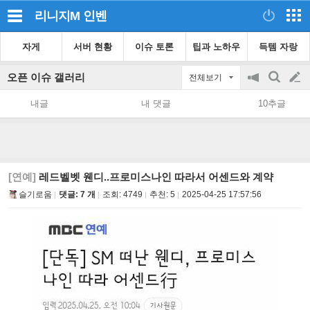
리니지M
인벤
자게
서버 현황
이슈 토론
팁과 노하우
득템 자랑
오픈 이슈 갤러리
전체보기
공
검
글
지
색
내글
내 댓글
10추글
on/off
쓰
기
[연예]
레드벨벳 웬디..프로미스나인 따라서 어센드와 계약
슬기로움
댓글: 7 개
조회:
4749
추천:
5
2025-04-25 17:57:56