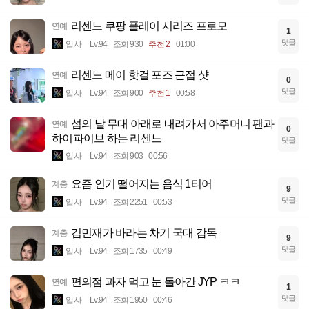
리센느 쿠팡 플레이 시리즈 프로모
연예
1
댓글
입사
Lv.94
조회 930
추천 2
01:00
리센느 메이 핫걸 포즈 근접 샷
연예
0
댓글
입사
Lv.94
조회 900
추천 1
00:58
섬의 날 무대 아래로 내려가서 아주머니 팬과
연예
0
하이파이브 하는 리센느
댓글
입사
Lv.94
조회 903
00:56
요즘 인기 떨어지는 음식 1티어
계층
9
댓글
입사
Lv.94
조회 2251
00:53
김민재가 바라는 차기 국대 감독
계층
9
댓글
입사
Lv.94
조회 1735
00:49
편의점 과자 먹고 눈 돌아간 JYP ㅋㅋ
연예
1
댓글
입사
Lv.94
조회 1950
00:46