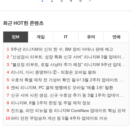
1
2
3
4
5
최근 HOT한 콘텐츠
린M
게임
IT
유머
연예
1
9주년 리니지M의 신의 한 수, BM 장비 아데나 판매 예고
2
"신성검사 리부트, 성장 특화 신규 서버" 리니지M 3월 업데이트 예고
3
"불요정 리부트, 로컬 사냥터 추가 예정" 리니지M 9주년 업데이트 예고
4
리니지, 다시 증명하다 ② - 되찾은 모바일 왕좌
5
수호석 특별 제작 전 가성비 확인 필수! 3월 2주차 업데이트 이슈
6
엔씨 리니지M, PC 결제 병행에도 모바일 '매출 1위' 탈환
7
신규 서버 사전 생성, 신규 수호성 추가 등 3월 1주차 업데이트 이슈
8
리니지M, 8월 1주차 한정 및 주말 제작 정보
9
진드슬, 라던 리뉴얼 등 리니지M ContiNew 업데이트 핵심 요약
10
파티 던전 무임승차 개선 등 5월 4주차 업데이트 이슈