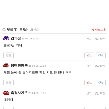
댓글
(7)
등록순
|
최신순
새로고침
김과장
25-04-25 17:59
신고
|
공감 확인
솔로3집 기대
답글
1
0
뿡빵뿡뿡뿡
25-04-25 18:10
신고
|
공감 확인
제왑 눈에 꿀 떨어지드만 영입 시도 안 했나 ㅋㅋ
답글
1
0
흑검사가츠
25-04-25 18:31
신고
|
공감 확인
대웬디