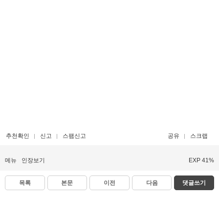
추천확인
신고
스팸신고
공유
스크랩
메뉴
인장보기
EXP 41%
목록
본문
이전
다음
댓글쓰기