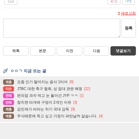
답글
1
0
새로고침
등록
목록
본문
이전
다음
댓글보기
ㅇㅇㄱ 지금 뜨는 글
요즘 인기 떨어지는 음식 1티어
[9]
계층
JTBC 대한 축구 협회, 성 접대 관련 해명
[22]
이슈
편의점 과자 먹고 눈 돌아간 JYP ㅋㅋ
[1]
연예
참치캔 따개에 구멍이 2개인 이유
[3]
연예
김민재가 바라는 차기 국대 감독
[9]
계층
주식때문에 죽고 싶고 가정이 파탄날꺼 같습니다.
[4]
계층