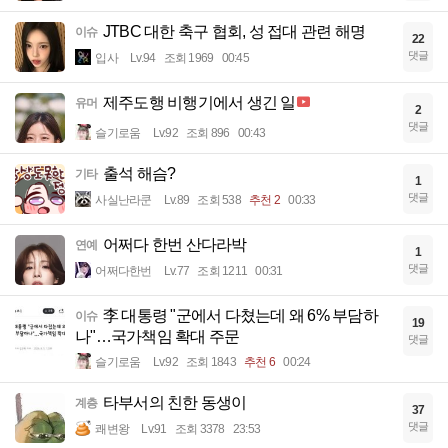
JTBC 대한 축구 협회, 성 접대 관련 해명
이슈
22
댓글
입사
Lv.94
조회 1969
00:45
제주도행 비행기에서 생긴 일
유머
2
댓글
슬기로움
Lv.92
조회 896
00:43
출석 해슴?
기타
1
댓글
사실난라쿤
Lv.89
조회 538
추천 2
00:33
어쩌다 한번 산다라박
연예
1
댓글
어쩌다한번
Lv.77
조회 1211
00:31
李 대통령 "군에서 다쳤는데 왜 6% 부담하
이슈
19
나"…국가책임 확대 주문
댓글
슬기로움
Lv.92
조회 1843
추천 6
00:24
타부서의 친한 동생이
계층
37
댓글
쾌변왕
Lv.91
조회 3378
23:53