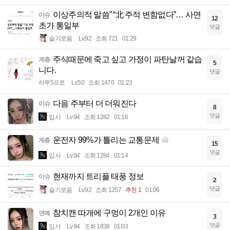
이상주의적 말씀” “北 주적 변함없다”… 사면
이슈
12
초가 통일부
댓글
슬기로움
Lv.92
조회 721
01:29
주식때문에 죽고 싶고 가정이 파탄날꺼 같습
계층
5
니다.
댓글
하루5프로
Lv.50
조회 1476
01:23
다음 주부터 더 더워진다
이슈
8
댓글
입사
Lv.94
조회 1282
01:16
운전자 99%가 틀리는 교통문제
계층
15
댓글
입사
Lv.94
조회 1284
01:14
현재까지 트리플 태풍 정보
이슈
2
댓글
슬기로움
Lv.92
조회 1257
추천 1
01:06
참치캔 따개에 구멍이 2개인 이유
연예
3
댓글
입사
Lv.94
조회 1838
01:03