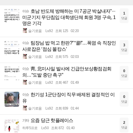
호남 반도체 방해하는 미 7공군 박살내자”···
이슈
1
미군기지 무단침입 대학생단체 회원 3명 구속, 1
댓글
명은 기각
슬기로움
Lv.92
조회 125
02:20
팀장님 밥 먹고 한판?” “콜!”…폭염 속 직장인
이슈
3
사로잡은 ‘점심 몰캉스’
댓글
슬기로움
Lv.92
조회 575
02:03
靑, 北미사일 발사에 긴급안보상황점검회
이슈
0
의…“도발 중단 촉구”
댓글
슬기로움
Lv.92
조회 467
01:49
한기성 1군단장이 직무 배제된 결정적인 이
이슈
0
유
댓글
슬기로움
Lv.92
조회 839
01:44
요즘 당근 핫플레이스
기타
2
댓글
하루5프로
Lv.50
조회 872
01:40