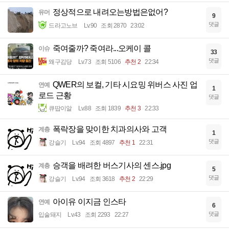
정상적으로 내려오는방법은없어?
유머
9
댓글
드라고노브
Lv.90
조회 2870
23:02
죽여줄까? 죽여라...오케이 콜
이슈
33
댓글
왜구김당
Lv.73
조회 5106
추천 2
22:34
QWER의 보컬, 기타 시요밍 위버스 사진 업
연예
1
로드 근황
댓글
큐땁이알
Lv.88
조회 1839
추천 3
22:33
폭락장을 맞이한 치과의사와 고객
계층
1
댓글
강슬기
Lv.94
조회 4897
추천 1
22:31
승객을 배려한 버스기사의 센스.jpg
계층
5
댓글
강슬기
Lv.94
조회 3618
추천 2
22:29
아이유 이지금 인스타
연예
6
댓글
입술돼지
Lv.43
조회 2293
22:27