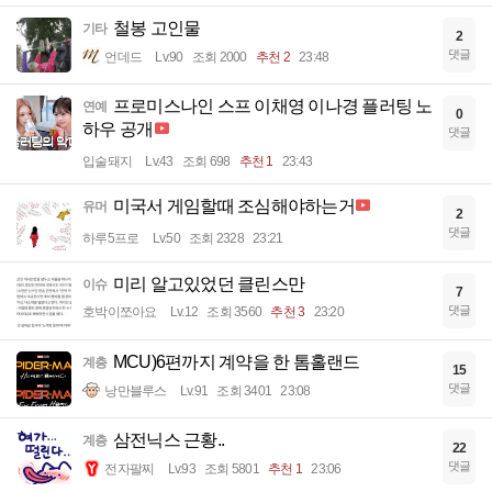
철봉 고인물
기타
2
댓글
언데드
Lv.90
조회 2000
추천 2
23:48
프로미스나인 스프 이채영 이나경 플러팅 노
연예
0
하우 공개
댓글
입술돼지
Lv.43
조회 698
추천 1
23:43
미국서 게임할때 조심해야하는거
유머
2
댓글
하루5프로
Lv.50
조회 2328
23:21
미리 알고있었던 클린스만
이슈
7
댓글
호박이쪼아요
Lv.12
조회 3560
추천 3
23:20
MCU)6편까지 계약을 한 톰홀랜드
계층
15
댓글
낭만블루스
Lv.91
조회 3401
23:08
삼전닉스 근황..
계층
22
댓글
전자팔찌
Lv.93
조회 5801
추천 1
23:06