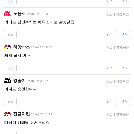
답글
1
0
노윤서
25-04-25 18:34
신고
|
공감 확인
예리는 김민주처럼 배우엔터로 갈것같음
답글
1
0
하앗박스
25-04-25 18:51
신고
|
공감 확인
제발 꽃길 만 ~
답글
1
0
강슬기
25-04-25 20:37
신고
|
공감 확인
어디든 응원합니다.
답글
1
0
정글치킨
25-04-25 21:17
신고
|
공감 확인
대웬디 선배님 어서오십쇼...