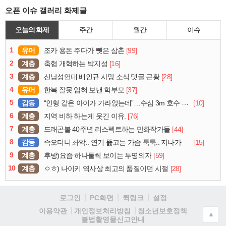
오픈 이슈 갤러리 화제글
오늘의 화제
주간
월간
이슈
1
유머
[99]
조카 용돈 주다가 뺏은 삼촌
2
계층
[16]
축협 개혁하는 박지성
3
계층
[28]
신남성연대 배인규 사망 소식 댓글 근황
4
유머
[37]
한복 잘못 입혀 보낸 학부모
5
감동
[10]
“인형 같은 아이가 가라앉는데”…수심 3m 호수 뛰어든 60대 의인
6
계층
[76]
지역 비하 하는게 웃긴 이유.
7
계층
[44]
드래곤볼 40주년 리스펙트하는 만화작가들
8
감동
[15]
슥오더니 촤악.. 연기 뚫고는 가슴 툭툭.. 지나가던 아재의 정체
9
계층
[59]
후방)요즘 하나둘씩 보이는 투명의자
10
계층
[28]
ㅇㅎ) 나이키 역사상 최고의 품질이던 시절
로그인
PC화면
퀵링크
설정
청소년보호정책
이용약관
개인정보처리방침
▲
불법촬영물신고안내