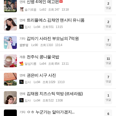
신병 4 메인 예고편
연예
2
댓글
슬기로움
Lv.92
조회 247
13:18
트리플에스 김채연 맨시티 유니폼
연예
2
댓글
입사
Lv.94
조회 551
13:15
갑자기 사라진 부모님의 7억원
기타
7
댓글
꿻뻵뗗
Lv.90
조회 1310
13:14
전주식 콩나물국밥
계층
11
댓글
달섭지롱
Lv.94
조회 854
13:11
권은비 시구 사진
연예
7
댓글
입사
Lv.94
조회 1029
13:10
김채원 치즈스틱 먹방 (르세라핌)
연예
1
댓글
입사
Lv.94
조회 522
13:08
ㅇㅎ 누군가는 알아가겠지...
기타
6