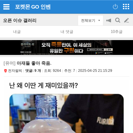
포켓몬 GO
인벤
오픈 이슈 갤러리
전체보기
공
검
글
지
색
내글
내 댓글
10추글
on/off
쓰
기
[유머]
아재들 좋아 죽음.
전자팔찌
댓글: 9 개
조회:
9264
추천:
7
2025-04-25 21:15:29