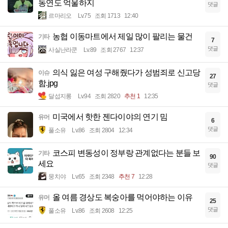
동연도 억울하지
댓글
르마리오
Lv.75
조회 1713
12:40
농협 이동마트에서 제일 많이 팔리는 물건
기타
7
댓글
사실난라쿤
Lv.89
조회 2767
12:37
의식 잃은 여성 구해줬다가 성범죄로 신고당
이슈
27
함.jpg
댓글
달섭지롱
Lv.94
조회 2820
추천 1
12:35
미국에서 핫한 젠다이야의 연기 밈
유머
6
댓글
풀소유
Lv.86
조회 2804
12:34
코스피 변동성이 정부랑 관계없다는 분들 보
기타
90
세요
댓글
뭉치야
Lv.65
조회 2348
추천 7
12:28
올 여름 경상도 복숭아를 먹어야하는 이유
유머
25
댓글
풀소유
Lv.86
조회 2608
12:25