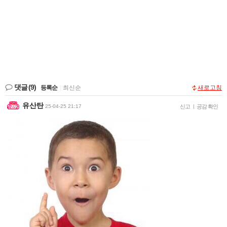
댓글
(9)
등록순
|
최신순
새로고침
유산탄
25-04-25 21:17
신고
|
공감 확인