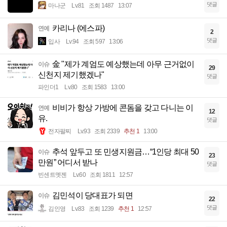
댓글
마나군
Lv.81
조회 1487
13:07
카리나 (에스파)
연예
2
댓글
입사
Lv.94
조회 597
13:06
金 "제가 계엄도 예상했는데 아무 근거없이
이슈
29
신천지 제기했겠나"
댓글
파인더1
Lv.80
조회 1583
13:00
비비가 항상 가방에 콘돔을 갖고 다니는 이
연예
12
유.
댓글
전자팔찌
Lv.93
조회 2339
추천 1
13:00
추석 앞두고 또 민생지원금…“1인당 최대 50
이슈
23
만원” 어디서 받나
댓글
빈센트멧젠
Lv.60
조회 1811
12:57
김민석이 당대표가 되면
이슈
22
댓글
김인영
Lv.83
조회 1239
추천 1
12:57