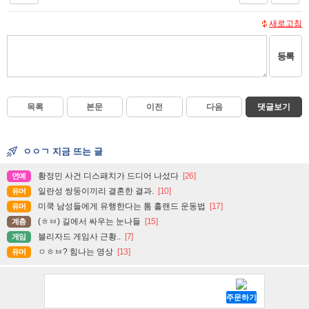
새로고침
등록
목록
본문
이전
다음
댓글보기
ㅇㅇㄱ 지금 뜨는 글
황정민 사건 디스패치가 드디어 나섰다
[26]
연예
일란성 쌍둥이끼리 결혼한 결과.
[10]
유머
미쿡 남성들에게 유행한다는 톰 홀랜드 운동법
[17]
유머
(ㅎㅂ) 길에서 싸우는 눈나들
[15]
계층
블리자드 게임사 근황..
[7]
게임
ㅇㅎㅂ? 힘나는 영상
[13]
유머