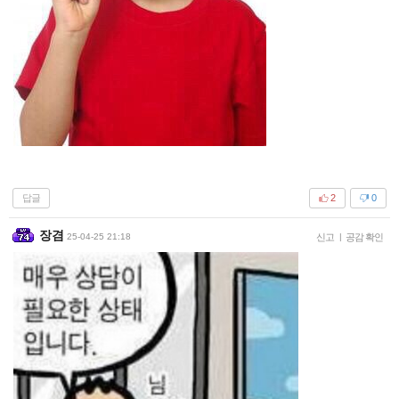
답글
2
0
장겸
25-04-25 21:18
신고
|
공감 확인