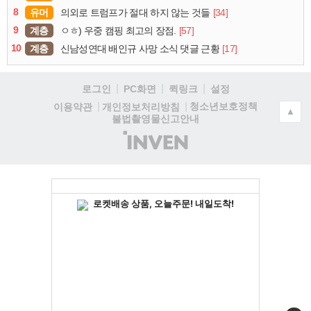
8
유머
[34]
의외로 트럼프가 절대 하지 않는 것들
9
계층
[57]
ㅇㅎ) 우중 캠핑 최고의 장점.
10
계층
[17]
신남성연대 배인규 사망 소식 댓글 근황
로그인
PC화면
퀵링크
설정
청소년보호정책
이용약관
개인정보처리방침
▲
불법촬영물신고안내
(주)
인
벤