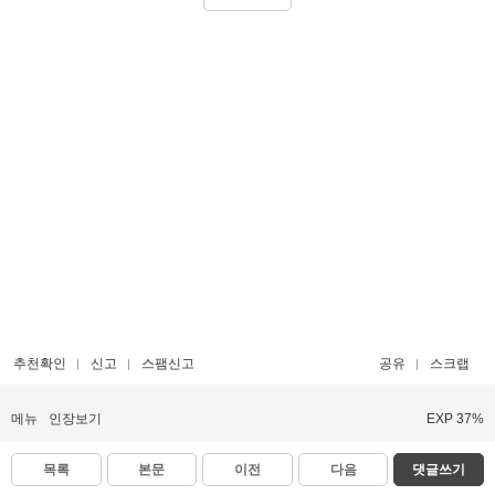
추천확인
신고
스팸신고
공유
스크랩
메뉴
인장보기
EXP 37%
목록
본문
이전
다음
댓글쓰기