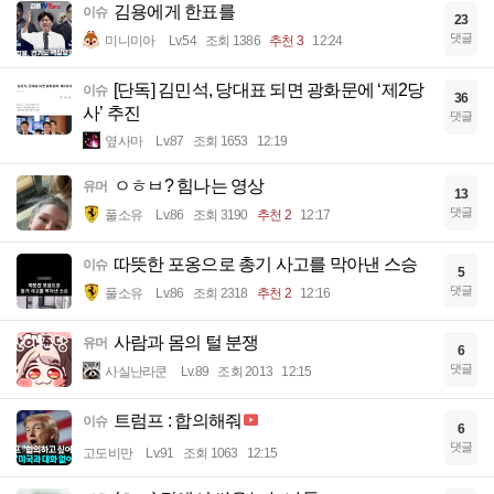
김용에게 한표를
이슈
23
댓글
미니미아
Lv.54
조회 1386
추천 3
12:24
[단독] 김민석, 당대표 되면 광화문에 ‘제2당
이슈
36
사’ 추진
댓글
옆사마
Lv.87
조회 1653
12:19
ㅇㅎㅂ? 힘나는 영상
유머
13
댓글
풀소유
Lv.86
조회 3190
추천 2
12:17
따뜻한 포옹으로 총기 사고를 막아낸 스승
이슈
5
댓글
풀소유
Lv.86
조회 2318
추천 2
12:16
사람과 몸의 털 분쟁
유머
6
댓글
사실난라쿤
Lv.89
조회 2013
12:15
트럼프 : 합의해줘
이슈
6
댓글
고도비만
Lv.91
조회 1063
12:15