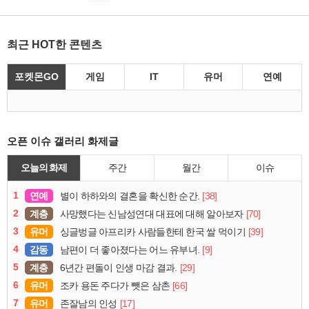
최근 HOT한 콘텐츠
포켓몬GO
게임
IT
유머
연예
오픈 이슈 갤러리 화제글
오늘의 화제
주간
월간
이슈
1
연예
[38]
별이 하하와의 결혼을 확신한 순간.
2
계층
[70]
사망했다는 신남성연대 대표에 대해 알아보자
3
유머
[39]
싱글벙글 아프리카 사람들한테 한국 쌀 먹이기
4
감동
[9]
남편이 더 좋아졌다는 어느 유부녀.
5
계층
[29]
6년간 편돌이 인생 마감 결과.
6
유머
[66]
조카 용돈 주다가 뺏은 삼촌
7
유머
[17]
존잘남의 인성