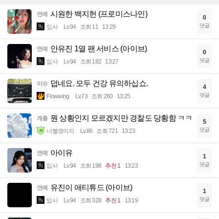
시원한 백지헌 (프로미스나인)
연예
0
댓글
입사
Lv.94
조회 11
13:29
안유진 1열 팬 서비스 (아이브)
연예
0
댓글
입사
Lv.94
조회 182
13:27
덥네요. 모두 건강 유의하십쇼.
이슈
4
댓글
Flowwing
Lv.73
조회 260
13:25
뭔 상황인지 모르겠지만 경찰도 당황함 ㅋㅋ
계층
5
댓글
너빨갱이지
Lv.86
조회 721
13:23
아이유
연예
1
댓글
입사
Lv.94
조회 198
추천 1
13:23
유진이 애티튜드 (아이브)
연예
1
댓글
입사
Lv.94
조회 328
추천 1
13:19