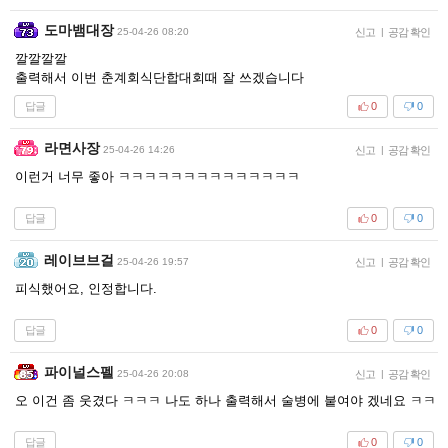
도마뱀대장
25-04-26 08:20
신고
|
공감 확인
깔깔깔깔
출력해서 이번 춘계회식단합대회때 잘 쓰겠습니다
답글
0
0
라면사장
25-04-26 14:26
신고
|
공감 확인
이런거 너무 좋아 ㅋㅋㅋㅋㅋㅋㅋㅋㅋㅋㅋㅋㅋㅋ
답글
0
0
레이브브걸
25-04-26 19:57
신고
|
공감 확인
피식했어요, 인정합니다.
답글
0
0
파이널스펠
25-04-26 20:08
신고
|
공감 확인
오 이건 좀 웃겼다 ㅋㅋㅋ 나도 하나 출력해서 술병에 붙여야 겠네요 ㅋㅋ
답글
0
0