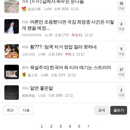
(ㅎㅂ) 길에서 싸우는 눈나들
계층
15
댓글
달섭지롱
Lv.94
조회 3538
12:15
여론만 조용했다면 국짐 최영중 사건은 이렇
이슈
2
게 됐을 예정…
댓글
머머머머머며
Lv.38
조회 1757
추천 11
12:13
황??? : 팀쿡 저거 영업 절라 못하네
이슈
5
댓글
고도비만
Lv.91
조회 2363
추천 1
12:12
욕설주의) 한국어 욕 티어 매기는 스트리머
유머
17
댓글
풀소유
Lv.86
조회 2373
12:12
알면 좋은말
지식
2
댓글
봄봄봉필
Lv.31
조회 1080
12:11
최근
다음
검색
글쓰기
1
2
3
4
5