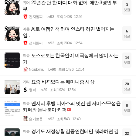
20년간 단 한 마디 대화 없이, 애만 3명인 부
유머
3
부.
댓글
전자팔찌
Lv.93
조회 1408
12:56
AI로 여캠인척 하며 인스타 하면 벌어지는
계층
6
일..
댓글
전자팔찌
Lv.93
조회 2094
12:54
토스로보는 한국인이 미국장에서 많이 사는
이슈
14
거
댓글
Nozdormu
Lv.90
조회 1486
12:54
요즘 바뀌었다는 페미니즘 사상
기타
20
댓글
썽바
Lv.89
조회 1924
12:54
맨시티 후뱅 디아스의 멋진 팬 서비스/구성윤
이슈
0
키퍼와 돈나룸마 키퍼
댓글
슬기로움
Lv.92
조회 543
12:49
경기도 재정상황 김동연한테만 뭐라하면 김
이슈
22