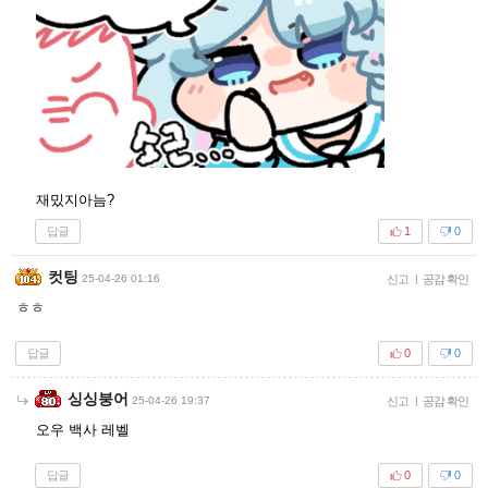
재밌지아늠?
답글
1
0
컷팅
25-04-26 01:16
신고
|
공감 확인
ㅎㅎ
답글
0
0
싱싱붕어
25-04-26 19:37
신고
|
공감 확인
오우 백사 레벨
답글
0
0