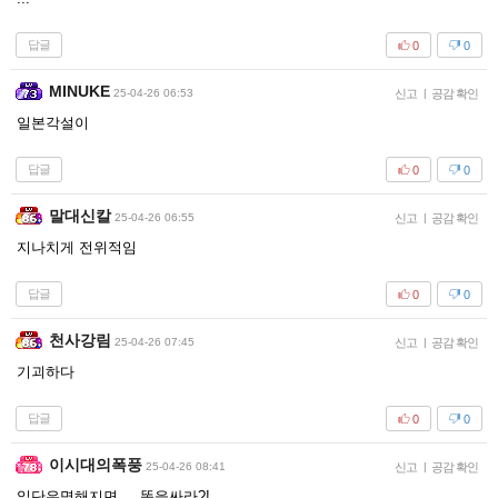
답글
0
0
MINUKE
25-04-26 06:53
신고
|
공감 확인
일본각설이
답글
0
0
말대신칼
25-04-26 06:55
신고
|
공감 확인
지나치게 전위적임
답글
0
0
천사강림
25-04-26 07:45
신고
|
공감 확인
기괴하다
답글
0
0
이시대의폭풍
25-04-26 08:41
신고
|
공감 확인
일단유명해지면 ... 똥을싸라?!