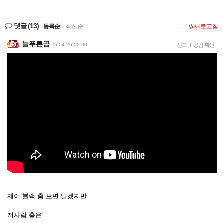
댓글
(13)
등록순
|
최신순
새로고침
늘푸른곰
25-04-26 02:00
신고
|
공감 확인
제이 블랙 춤 보면 알겠지만
저사람 춤은