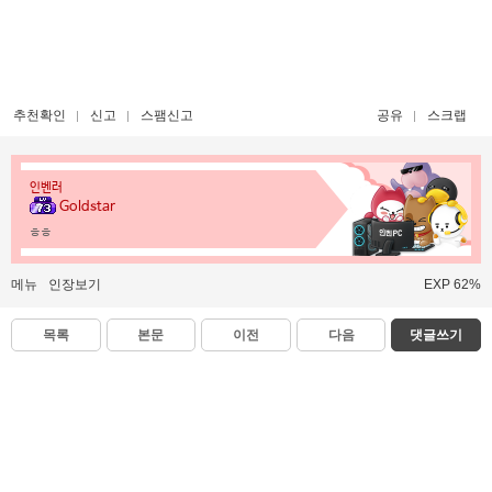
추천확인
신고
스팸신고
공유
스크랩
인벤러
Goldstar
ㅎㅎ
메뉴
인장보기
EXP 62%
목록
본문
이전
다음
댓글쓰기