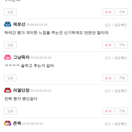
답글
0
0
제로선
25-04-26 02:26
신고
|
공감 확인
하여간 뭔가 괴이한 느낌을 주는건 신기하게도 만든단 말이야
답글
0
0
그냥죽자
25-04-26 02:45
신고
|
공감 확인
ㅋㅋㅋㅋ 술먹고 추는거 같아
답글
0
0
의열단장
25-04-26 03:11
신고
|
공감 확인
진짜 뭔가 병신같다
답글
0
0
존윅
25-04-26 05:12
신고
|
공감 확인
...