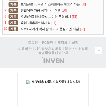
6
계층
[38]
드래곤볼 40주년 리스펙트하는 만화작가들
7
계층
[10]
연말이면 가끔 생각나는 직원
8
계층
[51]
후방)요즘 하나둘씩 보이는 투명의자
9
계층
[11]
축협 개혁하는 박지성
10
계층
[22]
ㅇㅎ) 나이키 역사상 최고의 품질이던 시절
로그인
PC화면
퀵링크
설정
청소년보호정책
이용약관
개인정보처리방침
▲
불법촬영물신고안내
(주)
인
벤