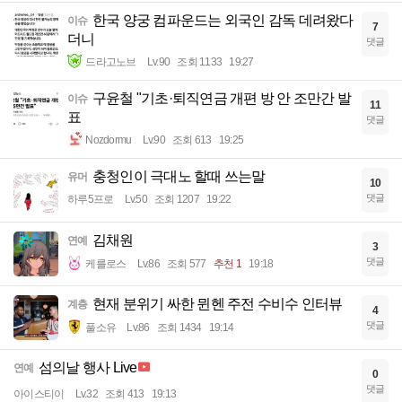
한국 양궁 컴파운드는 외국인 감독 데려왔다
이슈
7
더니
댓글
드라고노브
Lv.90
조회 1133
19:27
구윤철 "기초·퇴직연금 개편 방 안 조만간 발
이슈
11
표
댓글
Nozdormu
Lv.90
조회 613
19:25
충청인이 극대노 할때 쓰는말
유머
10
댓글
하루5프로
Lv.50
조회 1207
19:22
김채원
연예
3
댓글
케를로스
Lv.86
조회 577
추천 1
19:18
현재 분위기 싸한 뮌헨 주전 수비수 인터뷰
계층
4
댓글
풀소유
Lv.86
조회 1434
19:14
섬의날 행사 Live
연예
0
댓글
아이스티이
Lv.32
조회 413
19:13