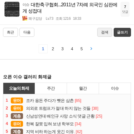
대한축구협회...2011년 7차례 외국인 심판에
이슈
7
게 성접대
댓글
왜구김당
Lv.73
조회 1216
18:33
최근
다음
검색
글쓰기
1
2
3
4
5
오픈 이슈 갤러리 화제글
오늘의 화제
주간
월간
이슈
1
유머
[85]
조카 용돈 주다가 뺏은 삼촌
2
유머
[38]
의외로 트럼프가 절대 하지 않는 것들
3
계층
[25]
신남성연대 배인규 사망 소식 댓글 근황
4
유머
[34]
한복 잘못 입혀 보낸 학부모
5
계층
[62]
지역 비하 하는게 웃긴 이유.