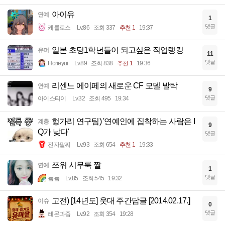
아이유
연예
1
댓글
케를로스
Lv.86
조회 337
추천 1
19:37
일본 초딩1학년들이 되고싶은 직업랭킹
유머
11
댓글
Horieyui
Lv.89
조회 838
추천 1
19:36
리센느 에이페의 새로운 CF 모델 발탁
연예
9
댓글
아이스티이
Lv.32
조회 495
19:34
헝가리 연구팀) '연예인에 집착하는 사람은 I
계층
9
Q가 낮다'
댓글
전자팔찌
Lv.93
조회 654
추천 1
19:33
쯔위 시무룩 짤
연예
1
댓글
뇸뇸
Lv.85
조회 545
19:32
고전) [14년도] 웃대 주간답글 [2014.02.17.]
이슈
0
댓글
레몬과즙
Lv.92
조회 354
19:28