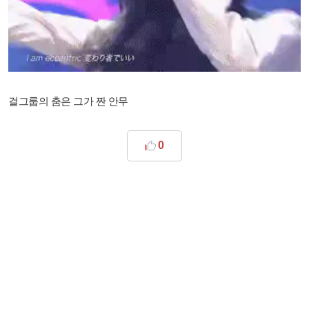
걸그룹의 춤은 그가 짠 안무
0