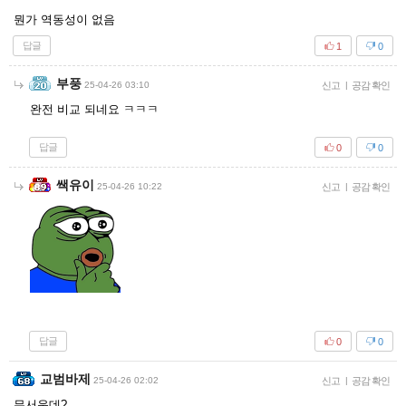
뭔가 역동성이 없음
답글
1
0
부풍
25-04-26 03:10
신고
|
공감 확인
완전 비교 되네요 ㅋㅋㅋ
답글
0
0
쌕유이
25-04-26 10:22
신고
|
공감 확인
답글
0
0
교범바제
25-04-26 02:02
신고
|
공감 확인
무서운데?