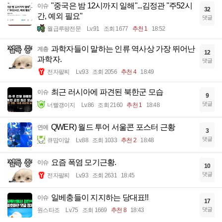
"중국은 밤 12시까지 일해"...김정관 "주52시
이슈
32
간, 예외 필요"
댓글
월급루팡전문
Lv.91
조회 1677
추천 1
18:52
과학자들이 말하는 인류 역사상 가장 뛰어난
계층
12
과학자.
댓글
전자팔찌
Lv.93
조회 2056
추천 4
18:49
최근 러시아에 파견된 북한군 모습
이슈
9
댓글
너빨갱이지
Lv.86
조회 2160
추천 1
18:48
QWER) 월드 투어 서울콘 포스터 근황
연예
3
댓글
큐땁이알
Lv.88
조회 1033
추천 2
18:48
요즘 폭염 모기근황.
이슈
10
댓글
전자팔찌
Lv.93
조회 2631
18:45
일베충들이 지지하는 당대표!!
이슈
17
댓글
원스타조
Lv.75
조회 1669
추천 8
18:43