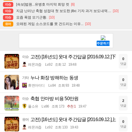
[속보]법원...유병호 마지막 희망 컷
[6]
이슈
지금 난리난 축협 성접대 첫 보도한 jtbc 기자 과거 보도내역....
[10]
이슈
요즘 폭염 모기근황.
[10]
이슈
오래된 게임 소스코드를 못 건드리는 이유...
[10]
유머
고전) [16년도] 웃대 주간답글 [2016.09.12.]下
이슈
0
댓글
레몬과즙
Lv.92
조회 12
19:48
누나 화장 방해하는 동생
기타
0
댓글
휴면아이디
Lv.84
조회 93
19:48
축협 안마방 비용 50만원
이슈
2
댓글
풀소유
Lv.86
조회 173
추천 1
19:47
고전) [16년도] 웃대 주간답글 [2016.09.12.]上
유머
0
댓글
레몬과즙
Lv.92
조회 133
19:43