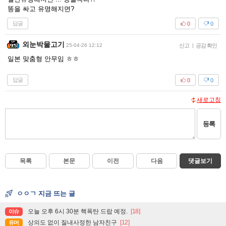
똥을 싸고 유명해지면?
답글
0
0
외눈박물고기
25-04-26 12:12
신고
|
공감 확인
일본 맞춤형 안무임 ㅎㅎ
답글
0
0
새로고침
등록
목록
본문
이전
다음
댓글보기
ㅇㅇㄱ 지금 뜨는 글
오늘 오후 6시 30분 핵폭탄 드랍 예정.
[18]
이슈
상의도 없이 질내사정한 남자친구
[12]
유머