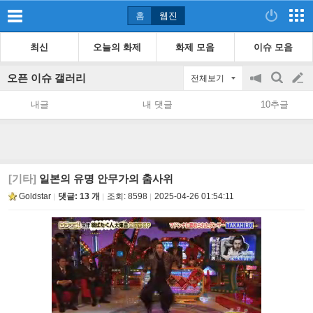
홈
웹진
최신
오늘의 화제
화제 모음
이슈 모음
오픈 이슈 갤러리
전체보기
공
검
글
지
색
내글
내 댓글
10추글
on/off
쓰
기
[기타]
일본의 유명 안무가의 춤사위
Goldstar
댓글: 13 개
조회:
8598
2025-04-26 01:54:11