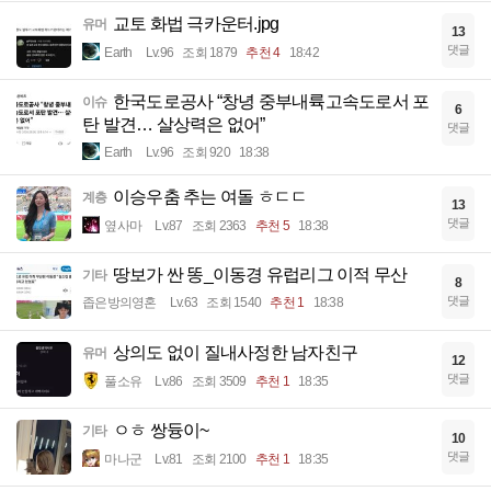
교토 화법 극카운터.jpg
유머
13
댓글
Earth
Lv.96
조회 1879
추천 4
18:42
한국도로공사 “창녕 중부내륙고속도로서 포
이슈
6
탄 발견… 살상력은 없어”
댓글
Earth
Lv.96
조회 920
18:38
이승우춤 추는 여돌 ㅎㄷㄷ
계층
13
댓글
옆사마
Lv.87
조회 2363
추천 5
18:38
땅보가 싼 똥_이동경 유럽리그 이적 무산
기타
8
댓글
좁은방의영혼
Lv.63
조회 1540
추천 1
18:38
상의도 없이 질내사정한 남자친구
유머
12
댓글
풀소유
Lv.86
조회 3509
추천 1
18:35
ㅇㅎ 쌍듕이~
기타
10
댓글
마나군
Lv.81
조회 2100
추천 1
18:35