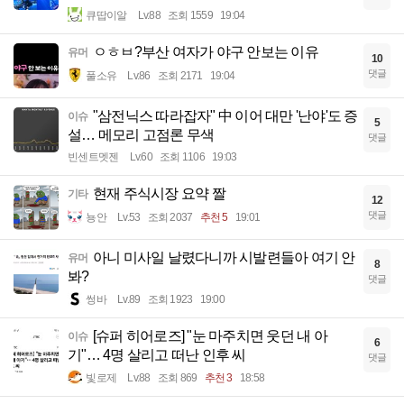
큐땁이알
Lv.88
조회 1559
19:04
ㅇㅎㅂ?부산 여자가 야구 안보는 이유
유머
10
댓글
풀소유
Lv.86
조회 2171
19:04
"삼전닉스 따라잡자" 中 이어 대만 '난야'도 증
이슈
5
설… 메모리 고점론 무색
댓글
빈센트멧젠
Lv.60
조회 1106
19:03
현재 주식시장 요약 짤
기타
12
댓글
뇽안
Lv.53
조회 2037
추천 5
19:01
아니 미사일 날렸다니까 시발련들아 여기 안
유머
8
봐?
댓글
썽바
Lv.89
조회 1923
19:00
[슈퍼 히어로즈] "눈 마주치면 웃던 내 아
이슈
6
기"… 4명 살리고 떠난 인후 씨
댓글
빛로제
Lv.88
조회 869
추천 3
18:58