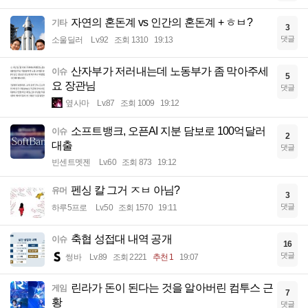
자연의 혼돈계 vs 인간의 혼돈계 + ㅎㅂ?
기타
3
댓글
소울딜러
Lv.92
조회 1310
19:13
산자부가 저러내는데 노동부가 좀 막아주세
이슈
5
요 장관님
댓글
옆사마
Lv.87
조회 1009
19:12
소프트뱅크, 오픈AI 지분 담보로 100억달러
이슈
2
대출
댓글
빈센트멧젠
Lv.60
조회 873
19:12
펜싱 칼 그거 ㅈㅂ 아님?
유머
3
댓글
하루5프로
Lv.50
조회 1570
19:11
축협 성접대 내역 공개
이슈
16
댓글
썽바
Lv.89
조회 2221
추천 1
19:07
린라가 돈이 된다는 것을 알아버린 컴투스 근
게임
7
황
댓글