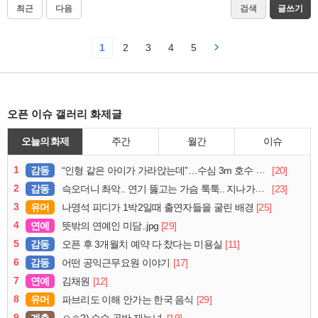
최근
다음
검색
글쓰기
1
2
3
4
5
오픈 이슈 갤러리 화제글
오늘의 화제
주간
월간
이슈
1
감동
[20]
“인형 같은 아이가 가라앉는데”…수심 3m 호수 뛰어든 60대 의인
2
감동
[23]
슥오더니 촤악.. 연기 뚫고는 가슴 툭툭.. 지나가던 아재의 정체
3
유머
[25]
나영석 피디가 1박2일때 출연자들을 굴린 배경
4
연예
[29]
뜻밖의 연예인 미담..jpg
5
감동
[11]
오픈 후 3개월치 예약 다 찼다는 미용실
6
감동
[17]
어떤 공익근무요원 이야기
7
연예
[12]
김채원
8
유머
[29]
파브리도 이해 안가는 한국 음식
9
계층
[19]
ㅇㅎ?) 순수 골반 재능녀.