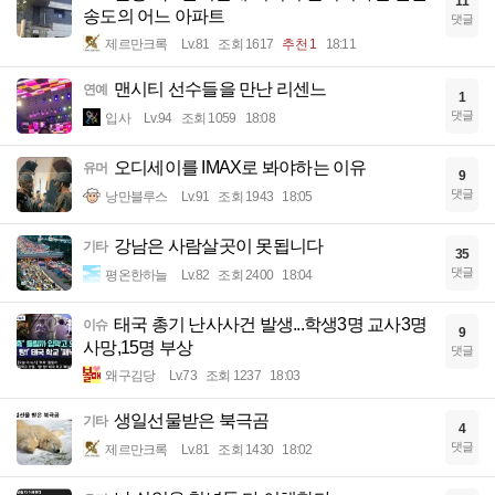
11
송도의 어느 아파트
댓글
제르만크록
Lv.81
조회 1617
추천 1
18:11
맨시티 선수들을 만난 리센느
연예
1
댓글
입사
Lv.94
조회 1059
18:08
오디세이를 IMAX로 봐야하는 이유
유머
9
댓글
낭만블루스
Lv.91
조회 1943
18:05
강남은 사람살곳이 못됩니다
기타
35
댓글
평온한하늘
Lv.82
조회 2400
18:04
태국 총기 난사사건 발생...학생3명 교사3명
이슈
9
사망,15명 부상
댓글
왜구김당
Lv.73
조회 1237
18:03
생일선물받은 북극곰
기타
4
댓글
제르만크록
Lv.81
조회 1430
18:02