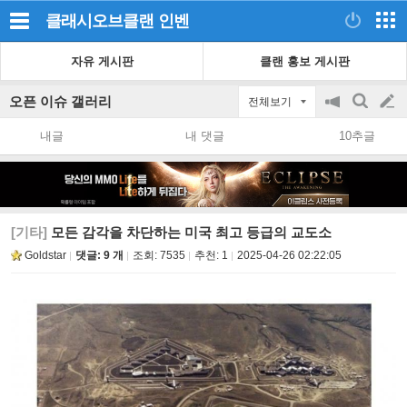
클래시오브클랜
인벤
자유 게시판
클랜 홍보 게시판
오픈 이슈 갤러리
전체보기
공
검
글
지
색
내글
내 댓글
10추글
on/off
쓰
기
[기타]
모든 감각을 차단하는 미국 최고 등급의 교도소
Goldstar
댓글: 9 개
조회:
7535
추천:
1
2025-04-26 02:22:05