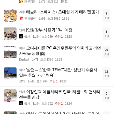
왜구김당
Lv.73
조회 817
18:32
테슬라+스페이스x 초대형 메가 테라팹 공개.
계층
7
댓글
전자팔찌
Lv.93
조회 1089
18:31
[안원잘부 시즌 2] 19시 예정
연예
1
댓글
입사
Lv.94
조회 789
추천 1
18:28
오디세이를 PC 흑인우월주의 영화라고 까던
이슈
20
사람들 상황.jpg
댓글
Dusked
Lv.71
조회 1395
18:28
'삼전닉스'한국·'TSMC'대만, 상반기 수출서
이슈
13
일본 추월 '사상 처음'
댓글
균터
Lv.42
조회 994
추천 1
18:26
이강인과 아틀레티코 입국, 리센느와 맨시티
연예
0
선수들 만남
댓글
입사
Lv.94
조회 792
추천 1
18:24
대형 숲고양이계의 최강자 시베리아 고양이
계층