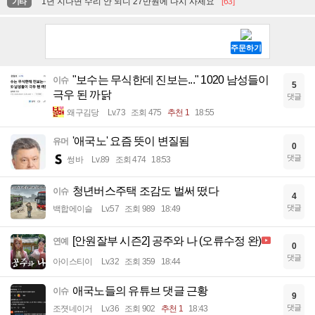
"1년 지나면 수리 안 되니 27만원에 다시 사세요"
[63]
기타
"보수는 무식한데 진보는..." 1020 남성들이
이슈
5
극우 된 까닭
댓글
왜구김당
Lv.73
조회 475
추천 1
18:55
'애국노' 요즘 뜻이 변질됨
유머
0
댓글
썽바
Lv.89
조회 474
18:53
청년버스주택 조감도 벌써 떴다
이슈
4
댓글
백합에이슬
Lv.57
조회 989
18:49
[안원잘부 시즌2] 공주와 나 (오류수정 완)
연예
0
댓글
아이스티이
Lv.32
조회 359
18:44
애국노들의 유튜브 댓글 근황
이슈
9
댓글
조졋네이거
Lv.36
조회 902
추천 1
18:43