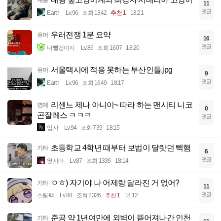
11
댓글
Earth
Lv.96
조회 1342
추천 1
18:21
우러전쟁 1분 요약
유머
16
댓글
너빨갱이지
Lv.86
조회 1607
18:20
서울택시에 적응 못하는 부산인들.jpg
유머
9
댓글
Earth
Lv.96
조회 1649
18:17
리센느 제나 아니이~ 따라 하는 맨시티 니코
연예
0
곤잘레스 ㅋㅋㅋ
댓글
입사
Lv.94
조회 739
18:15
초등학교 4학년 때부터 보법이 달랏던 빽햄
기타
6
댓글
옆사마
Lv.87
조회 1339
18:14
ㅇㅎ) 자기야 나 어제랑 달라진 거 없어?
기타
11
댓글
스팀팩
Lv.88
조회 2326
추천 1
18:12
준공 약 1년여만에 외벽이 뜯어져나간 인천
기타