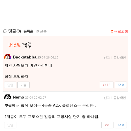
댓글
(9)
등록순
|
최신순
새로고침
Backstabba
25-04-26 06:19
신고
|
공감 확인
저건 사형보다 비인간적이네
당장 도입하자
답글
이동
12
0
Nemo
25-04-26 02:57
신고
|
공감 확인
첫짤에서 크게 보이는 4동중 ADX 플로렌스는 우상단 .
4개동이 모두 교도소인 일종의 교정시설 단지 중 하나임.
답글
0
0