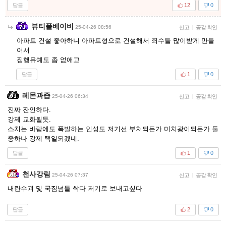
답글
12
0
뷰티플베이비
25-04-26 08:56
신고
|
공감 확인
아파트 건설 좋아하니 아파트형으로 건설해서 죄수들 많이받게 만들
어서
집행유예도 좀 없애고
답글
1
0
레몬과즙
25-04-26 06:34
신고
|
공감 확인
진짜 잔인하다.
강제 교화될듯.
스치는 바람에도 폭발하는 인성도 저기선 부처되든가 미치광이되든가 둘
중하나 강제 택일되겠네.
답글
1
0
천사강림
25-04-26 07:37
신고
|
공감 확인
내란수괴 및 국짐넘들 싹다 저기로 보내고싶다
답글
2
0