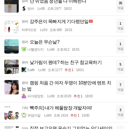
난 쉬었음 청년들 다 이해한다
유머
35
댓글
썽바
Lv.89
조회 1877
18:02
강주은이 목빠지게 기다렸던일
유머
1
댓글
하루5프로
Lv.50
조회 895
18:01
오늘은 무슨날?
유머
1
댓글
너빨갱이지
Lv.86
조회 812
18:01
낯가림이 뭔데? 하는 친구 참교육하기
유머
5
댓글
Earth
Lv.96
조회 1277
추천 1
18:01
캠핑 처음 간 여자 두명이 10분만에 텐트 치
유머
7
는 법
댓글
파아랑망토
Lv.68
조회 2029
추천 1
18:00
빽주의) 내가 해물쌈장 개발자여!
기타
3
댓글
큐땁이알
Lv.88
조회 1418
추천 1
18:00
직접 보고오면 우습기 그지없는 오디세이의
이슈