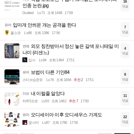
16
인종 논란.jpg
댓글
Dusked
Lv.71
조회 1468
17:59
입마개 안씌운 개는 공격을 한다
유머
7
댓글
풀소유
Lv.86
조회 1396
17:56
외모 칭찬받아서 정신 놓은 갈색 포니테일 미
연예
4
나미 (리센느)
댓글
입사
Lv.94
조회 1464
17:51
보법이 다른 기안84
유머
8
댓글
스티브승준유
Lv.76
조회 1884
추천 2
17:51
내 이럴줄 알았다
이슈
11
댓글
하루5프로
Lv.50
조회 1462
추천 7
17:50
오디세이아 이후 오디세우스 가계도
유머
22
댓글
옆사마
Lv.87
조회 1790
17:50