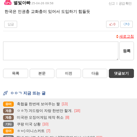
별빛아빠
25-04-26 09:58
신고
|
공감 확인
한국은 인권충 교화충이 있어서 도입하기 힘들듯
답글
0
0
새로고침
등록
목록
본문
이전
다음
댓글보기
ㅇㅇㄱ 지금 뜨는 글
축협을 한번에 보여주는 짤
[13]
유머
ㅇㅎ?) 겨드랑이 자랑 한번만 할게.
[18]
계층
미국판 오징어게임 제작 취소
[8]
계층
쿠팡 미국 상황
[10]
기타
ㅎㅂ) 미니스커트
[7]
유머