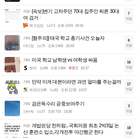
[속보]변기 고처주던 70대 집주인 찌른 30대
이슈
7
여 검거ㆍ
댓글
왜구김당
Lv.73
조회 1439
18:41
[혐주의]] 태국 학교 총기사건 오늘자
기타
6
댓글
더티장
Lv.75
조회 1469
18:39
미국 학교 남학생 vs 여학생 싸움
기타
16
댓글
썽바
Lv.89
조회 1464
추천 2
18:37
만약 이게 대본이라면 과연 얼마를 주는걸까
기타
17
댓글
제르만크록
Lv.81
조회 1239
18:37
검은독수리 공중보여주기
기타
3
댓글
산바락
Lv.37
조회 703
18:36
개밥쉰당 천하람...국회의원 최초 2박3일 논
이슈
18
산 훈련소 입소,각개전투 야간행군 한다
댓글