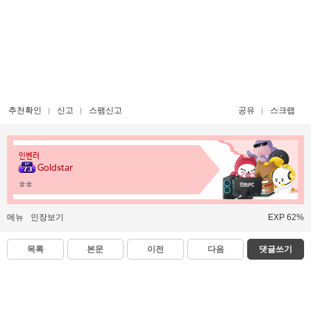
추천확인
신고
스팸신고
공유
스크랩
인벤러
Goldstar
ㅎㅎ
메뉴
인장보기
EXP 62%
목록
본문
이전
다음
댓글쓰기