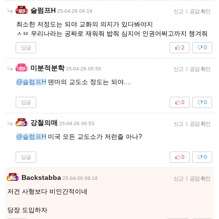
슬럼프H
25-04-26 04:19
신고
|
공감 확인
최소한 저정도는 되야 교화의 의지가 있다봐야지
ㅅㅂ 우리나라는 공짜로 재워줘 밥줘 심지어 인권어쩌고까지 챙겨줘
답글
2
0
미분적분학
25-04-26 05:50
신고
|
공감 확인
@슬럼프H
덴마의 교도소 정도는 되야....
답글
0
0
강철의매
25-04-26 06:53
신고
|
공감 확인
@슬럼프H
미국 모든 교도소가 저런즐 아나?
답글
0
0
Backstabba
25-04-26 06:19
신고
|
공감 확인
저건 사형보다 비인간적이네
당장 도입하자