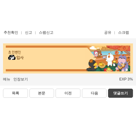
추천확인
신고
스팸신고
공유
스크랩
초 인벤인
입사
메뉴
인장보기
EXP 3%
목록
본문
이전
다음
댓글쓰기