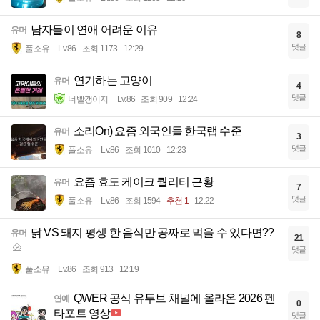
남자들이 연애 어려운 이유
유머
8
댓글
풀소유
Lv.86
조회 1173
12:29
연기하는 고양이
유머
4
댓글
너빨갱이지
Lv.86
조회 909
12:24
소리On) 요즘 외국인들 한국랩 수준
유머
3
댓글
풀소유
Lv.86
조회 1010
12:23
요즘 효도 케이크 퀄리티 근황
유머
7
댓글
풀소유
Lv.86
조회 1594
추천 1
12:22
닭 VS 돼지 평생 한 음식만 공짜로 먹을 수 있다면??
유머
21
댓글
풀소유
Lv.86
조회 913
12:19
QWER 공식 유투브 채널에 올라온 2026 펜
연예
0
타포트 영상
댓글