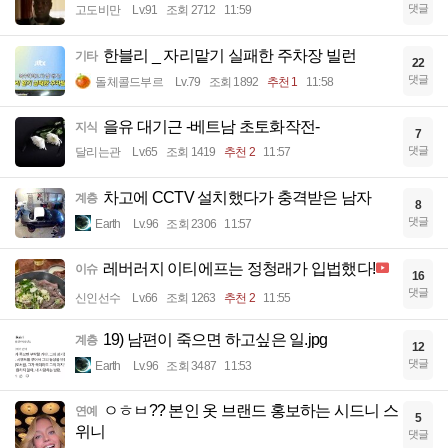
댓글
고도비만
Lv.91
조회 2712
11:59
한블리 _ 자리맡기 실패한 주차장 빌런
기타
22
댓글
돌체콜드부르
Lv.79
조회 1892
추천 1
11:58
을유 대기근 -베트남 초토화작전-
지식
7
댓글
달리는관
Lv.65
조회 1419
추천 2
11:57
차고에 CCTV 설치했다가 충격받은 남자
계층
8
댓글
Earth
Lv.96
조회 2306
11:57
레버러지 이티에프는 정청래가 입법했다!
이슈
16
댓글
신인선수
Lv.66
조회 1263
추천 2
11:55
19) 남편이 죽으면 하고싶은 일.jpg
계층
12
댓글
Earth
Lv.96
조회 3487
11:53
ㅇㅎㅂ?? 본인 옷 브랜드 홍보하는 시드니 스
연예
5
위니
댓글