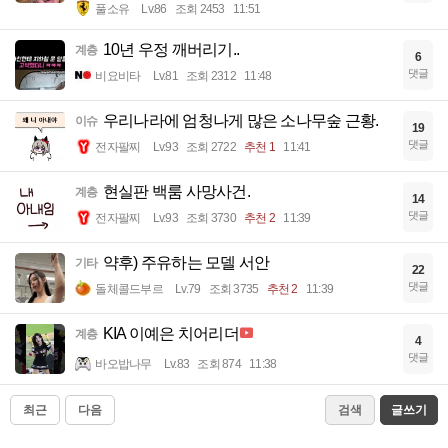
풀소유
Lv.86
조회 2453
11:51
10년 우정 깨버리기..
계층
6
댓글
비요비타
Lv.81
조회 2312
11:48
우리나라에 엄청나게 많은 소나무숲 근황.
이슈
19
댓글
전자팔찌
Lv.93
조회 2722
추천 1
11:41
현실판 백룸 사망사건.
계층
14
댓글
전자팔찌
Lv.93
조회 3730
추천 2
11:39
약후) 주유하는 모델 서안
기타
22
댓글
돌체콜드부르
Lv.79
조회 3735
추천 2
11:39
KIA 이예은 치어리더
계층
4
댓글
바오밥나무
Lv.83
조회 874
11:38
최근
다음
검색
글쓰기