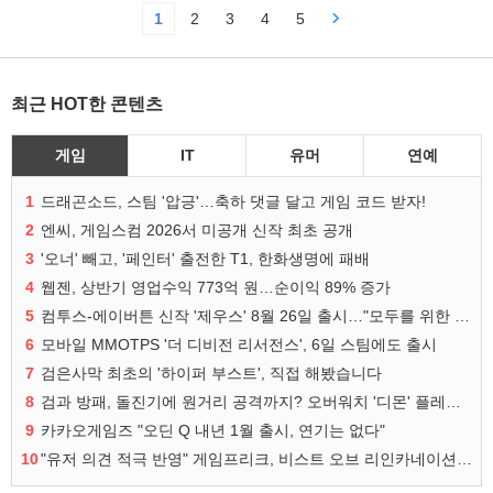
1
2
3
4
5
최근 HOT한 콘텐츠
게임
IT
유머
연예
1
드래곤소드, 스팀 '압긍'…축하 댓글 달고 게임 코드 받자!
2
엔씨, 게임스컴 2026서 미공개 신작 최초 공개
3
'오너' 빼고, '페인터' 출전한 T1, 한화생명에 패배
4
웹젠, 상반기 영업수익 773억 원…순이익 89% 증가
5
컴투스-에이버튼 신작 '제우스' 8월 26일 출시…"모두를 위한 경쟁"
6
모바일 MMOTPS '더 디비전 리서전스', 6일 스팀에도 출시
7
검은사막 최초의 '하이퍼 부스트', 직접 해봤습니다
8
검과 방패, 돌진기에 원거리 공격까지? 오버워치 '디몬' 플레이 영상
9
카카오게임즈 "오딘 Q 내년 1월 출시, 연기는 없다"
10
"유저 의견 적극 반영" 게임프리크, 비스트 오브 리인카네이션 개선 나선다