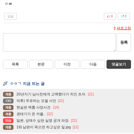
ㅇㅃ
답글
0
0
새로고침
등록
목록
본문
이전
다음
댓글보기
ㅇㅇㄱ 지금 뜨는 글
20년지기 남사친에게 고백했다가 차인 츠자.
[21]
계층
약후) 주유하는 모델 서안
[22]
기타
현실판 백룸 사망사건.
[14]
계층
권태기가 온 커플..
[22]
계층
일본, 성매수 심판 실명 공개 파장.
[21]
이슈
19) 남편이 죽으면 하고싶은 일.jpg
[12]
계층