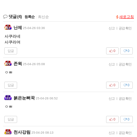
댓글
(4)
등록순
|
최신순
새로고침
난제
25-04-26 03:36
신고
|
공감 확인
사쿠라네
사쿠라여
답글
0
0
존윅
25-04-26 05:08
신고
|
공감 확인
ㅇㅃ
답글
0
0
붉은눈뻐꾹
25-04-26 06:52
신고
|
공감 확인
ㅇㅃ
답글
0
0
천사강림
25-04-26 08:13
신고
|
공감 확인