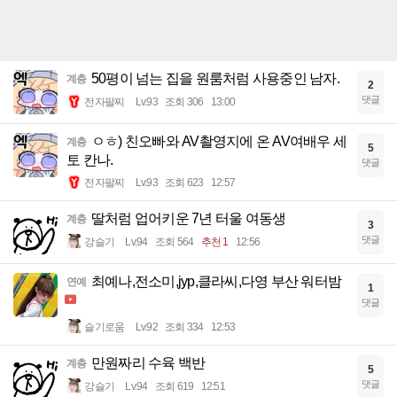
50평이 넘는 집을 원룸처럼 사용중인 남자.
계층
2
댓글
전자팔찌
Lv.93
조회 306
13:00
ㅇㅎ) 친오빠와 AV촬영지에 온 AV여배우 세
계층
5
토 칸나.
댓글
전자팔찌
Lv.93
조회 623
12:57
딸처럼 업어키운 7년 터울 여동생
계층
3
댓글
강슬기
Lv.94
조회 564
추천 1
12:56
최예나,전소미,jyp,클라씨,다영 부산 워터밤
연예
1
댓글
슬기로움
Lv.92
조회 334
12:53
만원짜리 수육 백반
계층
5
댓글
강슬기
Lv.94
조회 619
12:51