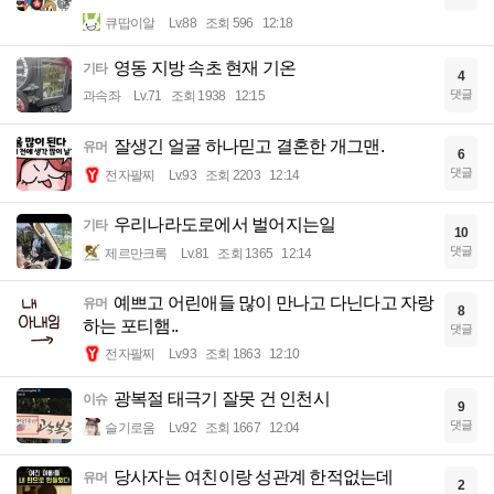
큐땁이알
Lv.88
조회 596
12:18
영동 지방 속초 현재 기온
기타
4
댓글
과속좌
Lv.71
조회 1938
12:15
잘생긴 얼굴 하나믿고 결혼한 개그맨.
유머
6
댓글
전자팔찌
Lv.93
조회 2203
12:14
우리나라도로에서 벌어지는일
기타
10
댓글
제르만크록
Lv.81
조회 1365
12:14
예쁘고 어린애들 많이 만나고 다닌다고 자랑
유머
8
하는 포티햄..
댓글
전자팔찌
Lv.93
조회 1863
12:10
광복절 태극기 잘못 건 인천시
이슈
9
댓글
슬기로움
Lv.92
조회 1667
12:04
당사자는 여친이랑 성관계 한적없는데
유머
2