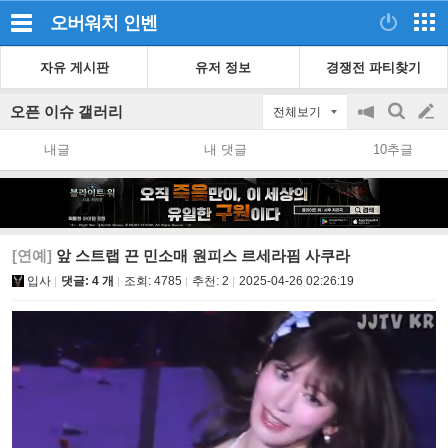
오버워치
인벤
자유 게시판
유저 정보
경쟁전 파티찾기
오픈 이슈 갤러리
전체보기
공
검
글
지
색
내글
내 댓글
10추글
on/off
쓰
기
[연예]
앞 스트랩 끈 민소매 원피스 르세라핌 사쿠라
입사
댓글: 4 개
조회:
4785
추천:
2
2025-04-26 02:26:19