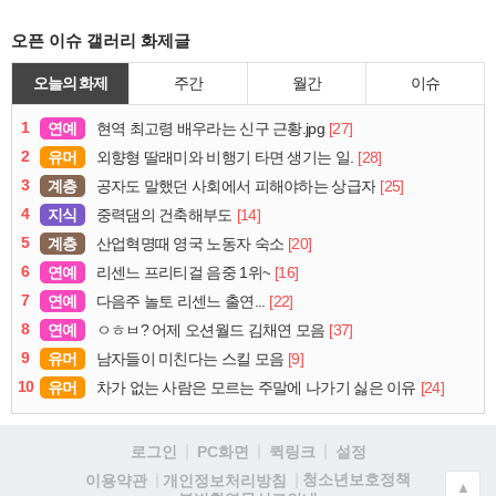
오픈 이슈 갤러리 화제글
오늘의 화제
주간
월간
이슈
1
연예
[27]
현역 최고령 배우라는 신구 근황.jpg
2
유머
[28]
외향형 딸래미와 비행기 타면 생기는 일.
3
계층
[25]
공자도 말했던 사회에서 피해야하는 상급자
4
지식
[14]
중력댐의 건축해부도
5
계층
[20]
산업혁명때 영국 노동자 숙소
6
연예
[16]
리센느 프리티걸 음중 1위~
7
연예
[22]
다음주 놀토 리센느 출연...
8
연예
[37]
ㅇㅎㅂ? 어제 오션월드 김채연 모음
9
유머
[9]
남자들이 미친다는 스킬 모음
10
유머
[24]
차가 없는 사람은 모르는 주말에 나가기 싫은 이유
로그인
PC화면
퀵링크
설정
청소년보호정책
이용약관
개인정보처리방침
▲