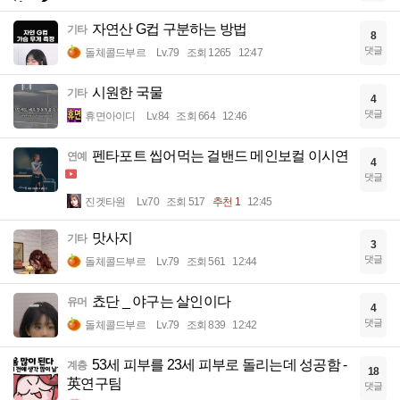
자연산 G컵 구분하는 방법
기타
8
댓글
돌체콜드부르
Lv.79
조회 1265
12:47
시원한 국물
기타
4
댓글
휴면아이디
Lv.84
조회 664
12:46
펜타포트 씹어먹는 걸밴드 메인보컬 이시연
연예
4
댓글
진겟타원
Lv.70
조회 517
추천 1
12:45
맛사지
기타
3
댓글
돌체콜드부르
Lv.79
조회 561
12:44
쵸단 _ 야구는 살인이다
유머
4
댓글
돌체콜드부르
Lv.79
조회 839
12:42
53세 피부를 23세 피부로 돌리는데 성공함 -
계층
18
英연구팀
댓글