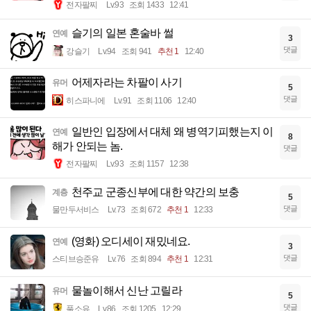
전자팔찌
Lv.93
조회 1433
12:41
슬기의 일본 혼술바 썰
연예
3
댓글
강슬기
Lv.94
조회 941
추천 1
12:40
어제자라는 차팔이 사기
유머
5
댓글
히스파니에
Lv.91
조회 1106
12:40
일반인 입장에서 대체 왜 병역기피했는지 이
연예
8
해가 안되는 놈.
댓글
전자팔찌
Lv.93
조회 1157
12:38
천주교 군종신부에 대한 약간의 보충
계층
5
댓글
물만두서비스
Lv.73
조회 672
추천 1
12:33
(영화) 오디세이 재밌네요.
연예
3
댓글
스티브승준유
Lv.76
조회 894
추천 1
12:31
물놀이해서 신난 고릴라
유머
5
댓글
풀소유
Lv.86
조회 1205
12:29