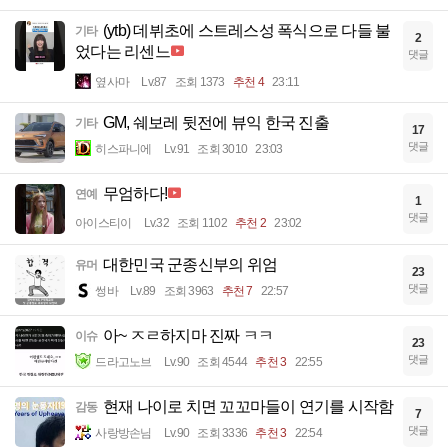
(ytb) 데뷔초에 스트레스성 폭식으로 다들 불
기타
2
었다는 리센느
댓글
옆사마
Lv.87
조회 1373
추천 4
23:11
GM, 쉐보레 뒷전에 뷰익 한국 진출
기타
17
댓글
히스파니에
Lv.91
조회 3010
23:03
무엄하다!
연예
1
댓글
아이스티이
Lv.32
조회 1102
추천 2
23:02
대한민국 군종신부의 위엄
유머
23
댓글
썽바
Lv.89
조회 3963
추천 7
22:57
아~ ㅈㄹ하지마 진짜 ㅋㅋ
이슈
23
댓글
드라고노브
Lv.90
조회 4544
추천 3
22:55
현재 나이로 치면 꼬꼬마들이 연기를 시작함
감동
7
댓글
사랑방손님
Lv.90
조회 3336
추천 3
22:54