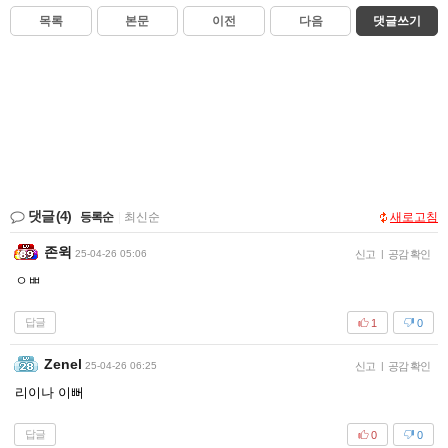
목록
본문
이전
다음
댓글쓰기
댓글
(4)
등록순
|
최신순
새로고침
존윅
25-04-26 05:06
신고
|
공감 확인
ㅇㅃ
답글
1
0
Zenel
25-04-26 06:25
신고
|
공감 확인
리이나 이뻐
답글
0
0