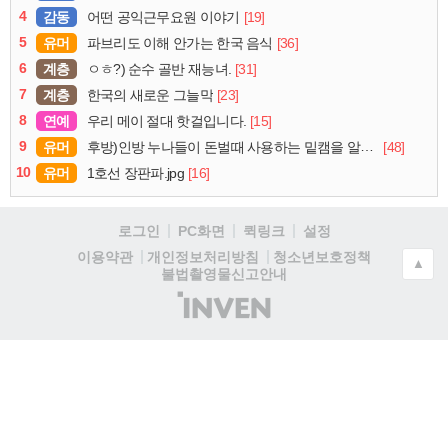
4
감동
[19]
어떤 공익근무요원 이야기
5
유머
[36]
파브리도 이해 안가는 한국 음식
6
계층
[31]
ㅇㅎ?) 순수 골반 재능녀.
7
계층
[23]
한국의 새로운 그늘막
8
연예
[15]
우리 메이 절대 핫걸입니다.
9
유머
[48]
후방)인방 누나들이 돈벌때 사용하는 밑캠을 알아보자
10
유머
[16]
1호선 장판파.jpg
로그인
PC화면
퀵링크
설정
청소년보호정책
이용약관
개인정보처리방침
▲
불법촬영물신고안내
(주)
인
벤