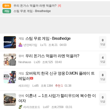
우리 돈가스 먹을까 라멘 먹을까?
[4]
유머
스팀 무료 게임 - Breathedge
게임
스팀 무료 게임 - Breathedge
게임
0
댓글
년만에가입
Lv.71
조회 21
04:03
우리 돈가스 먹을까 라멘 먹을까?
유머
4
댓글
Neuhauus
Lv.20
조회 525
03:40
오버워치 한국 신규 영웅 D.MON 플레이 트
게임
8
레일러
댓글
세프라딘
Lv.85
조회 1384
추천 1
01:38
이혼녀 → 1조 사업가 할리우드에 복수한 이
연예
0
여자
댓글
라라크로포드
Lv.87
조회 2558
01:31