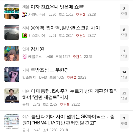
이자 진죠우니 잇폰메 쇼부!
게임
2
댓글
사랑방손님
Lv.90
조회 1512
추천 2
23:28
용아맥, 짭아맥, 일반관 스크린 차이
지식
8
댓글
히스파니에
Lv.91
조회 2814
추천 1
23:27
김채원
연예
1
댓글
케를로스
Lv.86
조회 1217
추천 1
23:25
후방조심 ㅡ 우한경
기타
14
댓글
입술돼지
Lv.43
조회 4605
추천 2
23:23
이 대통령, ISA·주가 누르기 방지 개편안 질타
이슈
21
하며 “전면 재검토” 지시
댓글
균터
Lv.42
조회 2527
추천 9
23:22
'불안과 기대 사이' 널뛰는 SK하이닉스…증
이슈
7
권가 "HBM4·LTA 기반 펀터멘털 견고"
댓글
균터
Lv.42
조회 1283
23:18