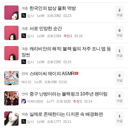
한국인의 밥상 물회 먹방
계층
2
댓글
입사
Lv.94
조회 2082
01:23
서로 민망한 순간
계층
0
댓글
입사
Lv.94
조회 2334
추천 1
01:19
캐리비안의 해적: 블랙 펄의 저주 조니 뎁 등
계층
1
장씬
댓글
입사
Lv.94
조회 2292
01:15
스테이씨 재이의 ASMR
연예
0
댓글
배수민
Lv.35
조회 498
01:14
중구 난방이라는 블랙핑크 10주년 팬미팅
연예
8
댓글
어쩌다한번
Lv.77
조회 1920
추천 1
01:14
실제로 존재한다는 디지몬 속 배경화면
계층
1
댓글
입사
Lv.94
조회 1777
01:11