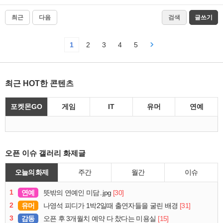
최근
다음
검색
글쓰기
1
2
3
4
5
최근 HOT한 콘텐츠
포켓몬GO
게임
IT
유머
연예
오픈 이슈 갤러리 화제글
오늘의 화제
주간
월간
이슈
1
연예
[30]
뜻밖의 연예인 미담..jpg
2
유머
[31]
나영석 피디가 1박2일때 출연자들을 굴린 배경
3
감동
[15]
오픈 후 3개월치 예약 다 찼다는 미용실