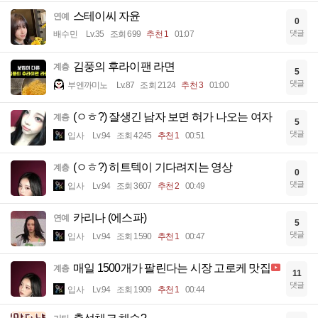
스테이씨 자윤
연예
0
댓글
배수민
Lv.35
조회 699
추천 1
01:07
김풍의 후라이팬 라면
계층
5
댓글
부엔까미노
Lv.87
조회 2124
추천 3
01:00
(ㅇㅎ?) 잘생긴 남자 보면 혀가 나오는 여자
계층
5
댓글
입사
Lv.94
조회 4245
추천 1
00:51
(ㅇㅎ?) 히트텍이 기다려지는 영상
계층
0
댓글
입사
Lv.94
조회 3607
추천 2
00:49
카리나 (에스파)
연예
5
댓글
입사
Lv.94
조회 1590
추천 1
00:47
매일 1500개가 팔린다는 시장 고로케 맛집
계층
11
댓글
입사
Lv.94
조회 1909
추천 1
00:44