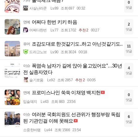
출석체크 해슴?
기타
0
댓글
사실난라쿤
Lv.89
조회 697
00:32
어쩌다 한번 키키 하음
연예
2
댓글
어쩌다한번
Lv.77
조회 1702
추천 2
00:27
조감도대로 한것같기도..하고 아닌것같기도..
유머
11
댓글
드라고노브
Lv.90
조회 3024
00:18
폭염속 남자가 길에 앉아 울고있어요”…30년
이슈
4
전 실종자였다
댓글
슬기로움
Lv.92
조회 2857
추천 2
00:05
프로미스나인 쑥쑥 이채영 백지헌
연예
0
댓글
입술돼지
Lv.43
조회 883
23:56
여러분 국회의원도 선관위가 행정부랑 독립
이슈
6
된 기관인걸 이해 못해요
댓글
소중한바램
Lv.44
조회 1566
23:54