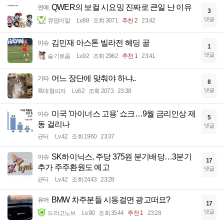
QWER의 보컬 시요밍 진짜로 큰일 난 이유
연예
3
댓글
큐땁이알
Lv.88
조회 3071
추천 2
23:42
김민재 아스톤 빌라전 헤딩 골
이슈
1
댓글
슬기로움
Lv.92
조회 2962
추천 1
23:41
어느 장단에 맞춰야 하냐..
기타
8
댓글
특대형피자
Lv.62
조회 2073
23:38
미국 '마이너스 고용' 쇼크…9월 금리인상 제
이슈
5
동 걸리나
댓글
균터
Lv.42
조회 1960
23:37
SK하이닉스, 주당 375원 분기배당…3분기
이슈
17
추가 주주환원도 예고
댓글
균터
Lv.42
조회 2443
23:28
BMW 차주분들 시동걸면 광고떠요?
유머
17
댓글
드라고노브
Lv.90
조회 3544
추천 1
23:28