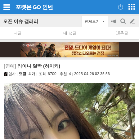
포켓몬 GO
인벤
오픈 이슈 갤러리
전체보기
공
검
글
지
색
내글
내 댓글
10추글
on/off
쓰
기
[연예]
리이나 얼빡 (하이키)
입사
댓글: 4 개
조회:
6700
추천:
4
2025-04-26 02:35:56