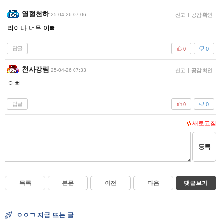
열혈천하
25-04-26 07:06
신고
|
공감 확인
리이나 너무 이뻐
답글
0
0
천사강림
25-04-26 07:33
신고
|
공감 확인
ㅇㅃ
답글
0
0
새로고침
등록
목록
본문
이전
다음
댓글보기
ㅇㅇㄱ 지금 뜨는 글