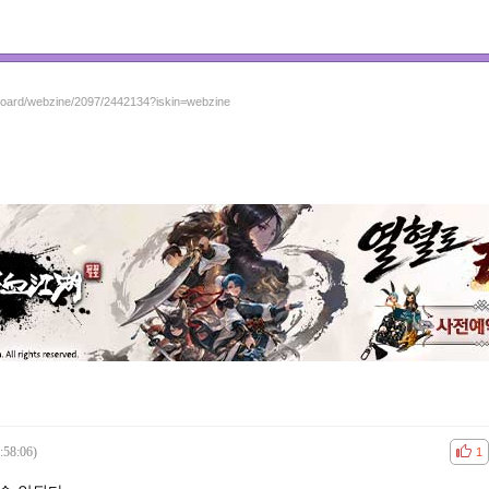
/board/webzine/2097/2442134?iskin=webzine
:58:06)
공감
비공
1