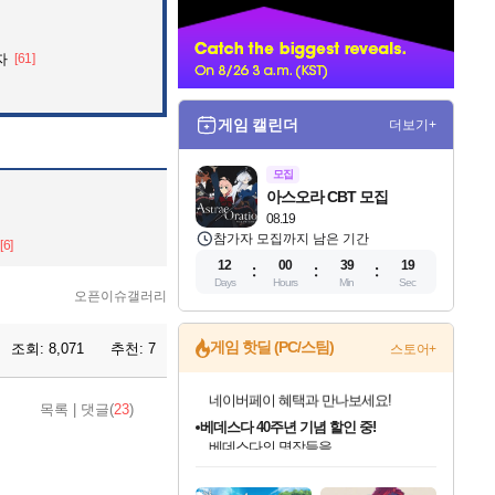
너
자
[61]
게임 캘린더
더보기+
모집
아스오라 CBT 모집
08.19
참가자 모집까지 남은 기간
[6]
12
00
39
17
Days
Hours
Min
Sec
오픈이슈갤러리
게임 핫딜 (PC/스팀)
조회:
8,071
추천:
7
스토어+
베데스다 40주년 기념 할인 중!
목록
|
댓글(
23
)
베데스다의 명작들을
40주년 프로모션으로 만나보세요!
인벤게임즈 8월 특별 할인!
드래곤소드: 어웨이크닝 입점!
문명 7 특별 할인!
귀무자: 검의 길 예약 판매 중!
비스트 오브 리인카네이션 정식 출시!
커세어 코브 출시 기념 할인!
더 렐릭 퍼스트 가디언 정식 출시
마블 투혼 파이팅 소울즈 예약 판매 중!
캡콤 프렌차이즈 할인 진행 중!
캡콤 일부 상품 상시 할인
스타워즈 은하계 레이서
로블록스 기프트 카드 공식 입점
인기 퍼블리셔 모음!
스팀으로 만나는 드래곤소드!
조선&고려 DLC 출시 예정
10% 할인과
게임프릭 신작 IP
해적'섬'을 발전시키자!
설화x하드코어 액션!
마블 히어로 총 출동&화려한 격투!
몬헌, 바하 등 인기 IP를
몬헌 와일즈 & 드래곤즈 도그마2
인벤게임즈에서 10% 추가 적립
Robux를 가장 안전하고