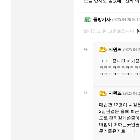
오늘 한지도 몰랐네.. 진짜 
돌방기사
(2025-04-26 03:15
블라인드 된 코멘트입니다.
지원뜨
(2025-04-2
ㅋㅋㅋ끝나긴 머가
ㅋㅋㅋㅋㅋㅋㅋㅋㅋㅋ 
ㅋㅋㅋㅋㅋㅋㅋㅋㅋ
지원뜨
(2025-04-2
대법관 12명이 니
2심판결문 올해 최근
도로 괜히길게쓴줄
대법이 머하는곳인줄
무죄를유죄로 ㅋㅋ