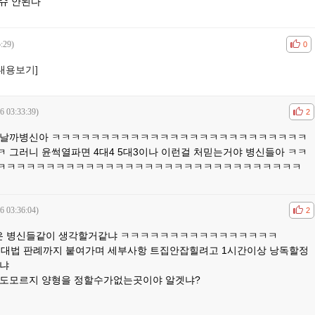
이슈 안된다
:29)
공감
비공
0
[내용보기]
6 03:33:39)
공감
비공
2
끝날까병신아 ㅋㅋㅋㅋㅋㅋㅋㅋㅋㅋㅋㅋㅋㅋㅋㅋㅋㅋㅋㅋㅋㅋㅋㅋㅋㅋ
그러니 윤썩열파면 4대4 5대3이나 이런걸 처믿는거야 병신들아 ㅋㅋ
ㅋㅋㅋㅋㅋㅋㅋㅋㅋㅋㅋㅋㅋㅋㅋㅋㅋㅋㅋㅋㅋㅋㅋㅋㅋㅋㅋㅋㅋㅋㅋ
6 03:36:04)
공감
비공
2
같은 병신들같이 생각할거같냐 ㅋㅋㅋㅋㅋㅋㅋㅋㅋㅋㅋㅋㅋㅋㅋㅋ
 대법 판례까지 붙여가며 세부사항 트집안잡힐려고 1시간이상 낭독할정
아냐
도모르지 양형을 정할수가없는곳이야 알겟냐?