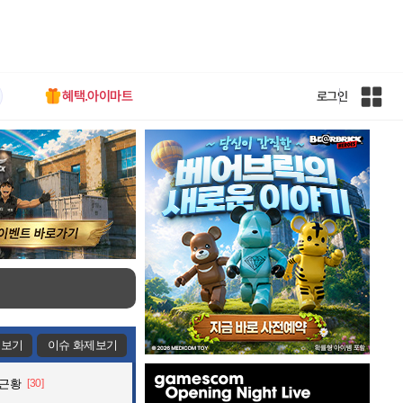
혜택.아이마트
로그인
인
벤
전
체
사
이
트
맵
제보기
이슈 화제보기
인
 근황
[30]
벤
배