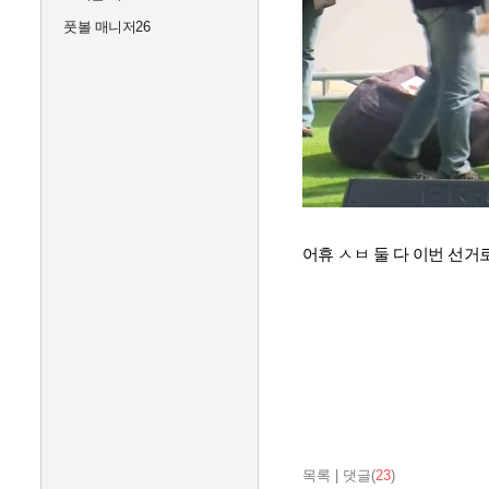
풋볼 매니저26
어휴 ㅅㅂ 둘 다 이번 선
목록
|
댓글(
23
)