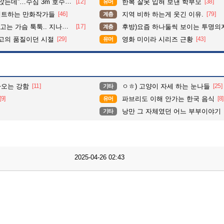
수심 3m 호수 뛰어든 60대 의인
[12]
한복 잘못 입혀 보낸 학부모
[38]
유머
펙트하는 만화작가들
[46]
지역 비하 하는게 웃긴 이유.
[79]
계층
슴 툭툭.. 지나가던 아재의 정체
[17]
후방)요즘 하나둘씩 보이는 투명의
계층
최고의 품질이던 시절
[29]
영화 미이라 시리즈 근황
[43]
유머
나오는 강함
[11]
ㅇㅎ) 고양이 자세 하는 눈나들
[25]
기타
[9]
파브리도 이해 안가는 한국 음식
[8]
유머
낭만 그 자체였던 어느 부부이야기
기타
2025-04-26 02:43