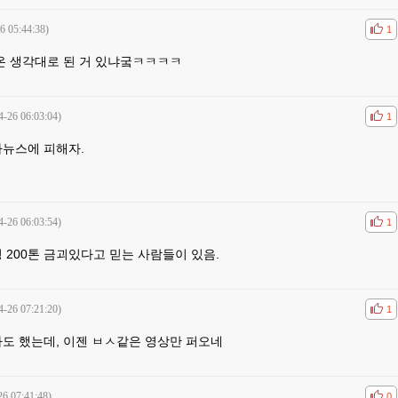
6 05:44:38)
공감
비공
1
온 생각대로 된 거 있냐궄ㅋㅋㅋㅋ
4-26 06:03:04)
공감
비공
1
뉴스에 피해자.
4-26 06:03:54)
공감
비공
1
 200톤 금괴있다고 믿는 사람들이 있음.
4-26 07:21:20)
공감
비공
1
도 했는데, 이젠 ㅂㅅ같은 영상만 퍼오네
26 07:41:48)
공감
비공
0