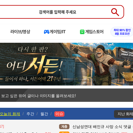
Submit
최대 90% 할인
라이브/영상
게이밍/IT
게임스토어
8월 프로모션
 보고 싶은 유머 글이나 이미지를 올려보세요!
오늘의 화제
주간
월간
이슈
지난 화
17]
신남성연대 배인규 사망 소식 댓글
계층