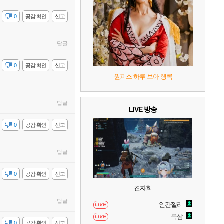
감
0
공감 확인
신고
답글
감
0
공감 확인
신고
원피스 하루 보아 행콕
답글
LIVE 방송
감
0
공감 확인
신고
답글
감
0
공감 확인
신고
견자희
답글
인간젤리
LIVE
룩삼
LIVE
감
0
공감 확인
신고