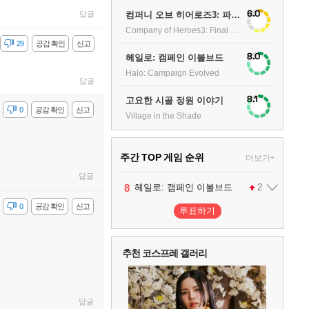
6.0
컴퍼니 오브 히어로즈3: 파이널 스탠드
답글
Company of Heroes3: Final stand
감
29
공감 확인
신고
8.0
헤일로: 캠페인 이볼브드
Halo: Campaign Evolved
답글
8.1
고요한 시골 정원 이야기
감
0
공감 확인
신고
Village in the Shade
주간 TOP 게임 순위
더보기+
답글
1
2
3
4
5
6
7
8
9
팰월드
프로야구스피리츠2026
드래곤소드 : 어웨이크닝
블라인드 삼국
리듬 천국 미라클 스타즈
헤일로: 캠페인 이볼브드
캡틴 츠바사 2 월드 파이터즈
어쌔신 크리드: 블랙 플래그 리싱크드
그랑블루 판타지 리링크 - 엔드리스 라그나로크
1
2
2
1
1
2
2
감
0
공감 확인
신고
투표하기
10
레고 배트맨: 레거시 오브 더 다크 나이트
추천 코스프레 갤러리
답글