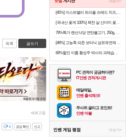
핫딜
게시판
더보기+
[45%] 이스트밸리 트리플 슈레드 치즈, 1kg, 1개
[국내산 꽃게 100%] 꽉찬 살 산더미 꽃게탕
79%특가 랜선식당 연탄불고기, 250g, 4개
[48%] 고농축 피죤 보타닉 섬유유연제 프리지아 자몽, 1.3L, 4개
목록
글쓰기
68%할인 이롬 황성주 박사의 과채습관 퍼플, 190ml, 16개
PC 견적이 궁금하다면?
IT인벤 견적게시판
매일매일,
인벤 출석체크!
주사위 굴리고 포인트!
새로고침
인벤 마블
감
0
공감 확인
신고
인벤 게임 평점
더보기+