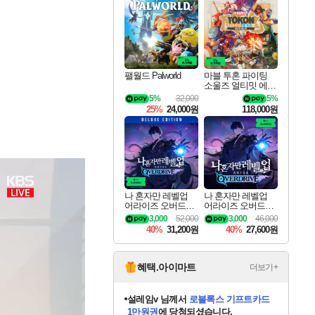
최대 90% 할인가를 만나보세요!
네이버혜택과 함께 만나보세요!
50%할인&추가 적립까지!
이니&베니 혜택까지!
네이버 혜택가와 함께 예약하세요!
할인&네이버혜택으로 만나보세요!
네이버페이 혜택과 만나보세요!
네이버 포인트 혜택까지!
할인가에 만나보세요!
일부 에디션 상시 할인!
혜택으로 예약 판매 중
편안하게 충전하세요
팰월드 Palworld
마블 투혼 파이팅
소울즈 얼티밋 에디
션 예약구매 MARV
5%
32,000
5%
EL Tokon Fighting S
25%
24,000원
118,000원
ouls Ultimate Edition
Pre-Purchase
나 혼자만 레벨업
나 혼자만 레벨업
어라이즈 오버드라
어라이즈 오버드라
이브 디럭스 에디션
이브 Solo Leveling A
3,000
52,000
3,000
46,000
Solo Leveling Arise
rise
40%
31,200원
40%
27,600원
Overdrive Deluxe Edi
tion
혜택.아이마트
더보기+
어느덧
님께서
엘든 링 밤의 통치자
디럭스 에디션 (스팀코드)
에