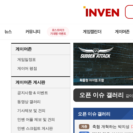
인
벤
로스트아크
뉴스
커뮤니티
게임캘린더
게이머존
기대평 이벤트
게이머존
게임일정표
게이머 평점
게이머존 게시판
공지사항 & 이벤트
오픈 이슈 갤러리
같이
동영상 갤러리
기사제보 및 건의
오픈 이슈 갤러리
인벤 어플 제보 및 건의
축협 개혁하는 박지성
[
계층
인벤 스크립트 게시판