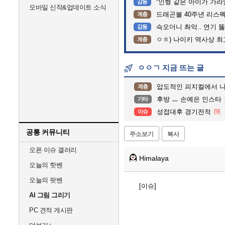
“인형 같은 아이가 가라앉는데”…
감동
모바일 신작&업데이트 소식
드래곤볼 40주년 리스
계층
슥오더니 촤악.. 연기 뚫고는 가
감동
ㅇㅎ) 나이키 역사상 
계층
ㅇㅇㄱ 지금 뜨는 글
압도적인 피지컬에서 
계층
후방 ㅡ 손예은 인스타
기타
성접대후 경기전적
[9]
이슈
공통 커뮤니티
주소보기
복사
오픈 이슈 갤러리
Himalaya
오늘의 핫벤
오늘의 팟벤
[이슈]
AI 그림 그리기
PC 견적 게시판