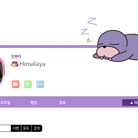
인벤러
Himalaya
프로필
랭킹
칭호
10번
모두
검색