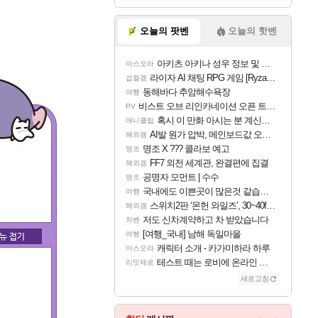
오늘의 팟벤
오늘의 핫벤
아키츠 아키나 성우 정보 및 주요 필모
아스오라
라이자 AI 채팅 RPG 게임 [RyzaChat: AI] 공개
섭컬겜
동해바다 추암해수욕장
여행
비스트 오브 리인카네이션 오픈 트레일러
PV
혹시 이 만화 아시는 분 계신가요
애니클립
AI발 원가 압박, 메인보드값 오르나
해외겜
명조 X ??? 콜라보 예고
명조
FF7 외전 세계관, 완결편에 집결
해외겜
공명자 모먼트 | 수수
명조
국내에도 이쁜곳이 많은것 같습니다
여행
스위치2판 ‘몬헌 와일즈’, 30~40fps 목표 추정
해외겜
저도 신차계약하고 차 받았습니다
차벤
[여행_국내] 남해 독일마을
여행
캐릭터 소개 - 카가미하라 하루
아스오라
테스트 때는 로비에 온라인 기능이 있는데
리밋제로
새로고침