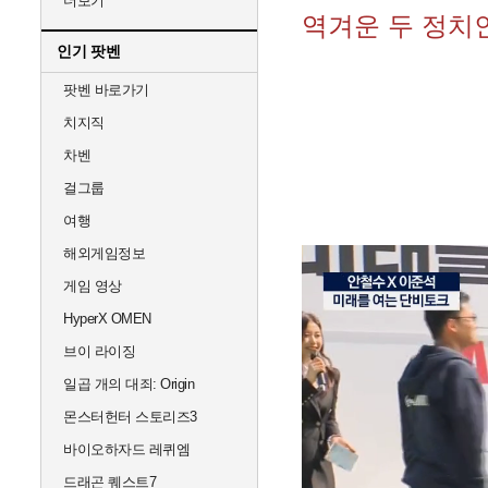
더보기
역겨운 두 정치
인기 팟벤
팟벤 바로가기
치지직
차벤
걸그룹
여행
해외게임정보
게임 영상
HyperX OMEN
브이 라이징
일곱 개의 대죄: Origin
몬스터헌터 스토리즈3
바이오하자드 레퀴엠
드래곤 퀘스트7