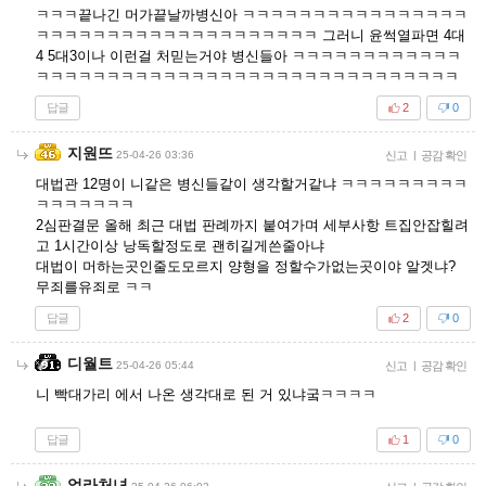
ㅋㅋㅋ끝나긴 머가끝날까병신아 ㅋㅋㅋㅋㅋㅋㅋㅋㅋㅋㅋㅋㅋㅋㅋㅋ
ㅋㅋㅋㅋㅋㅋㅋㅋㅋㅋㅋㅋㅋㅋㅋㅋㅋㅋㅋㅋ 그러니 윤썩열파면 4대
4 5대3이나 이런걸 처믿는거야 병신들아 ㅋㅋㅋㅋㅋㅋㅋㅋㅋㅋㅋㅋ
ㅋㅋㅋㅋㅋㅋㅋㅋㅋㅋㅋㅋㅋㅋㅋㅋㅋㅋㅋㅋㅋㅋㅋㅋㅋㅋㅋㅋㅋㅋ
답글
2
0
지원뜨
25-04-26 03:36
신고
|
공감 확인
대법관 12명이 니같은 병신들같이 생각할거같냐 ㅋㅋㅋㅋㅋㅋㅋㅋㅋ
ㅋㅋㅋㅋㅋㅋㅋ
2심판결문 올해 최근 대법 판례까지 붙여가며 세부사항 트집안잡힐려
고 1시간이상 낭독할정도로 괜히길게쓴줄아냐
대법이 머하는곳인줄도모르지 양형을 정할수가없는곳이야 알겟냐?
무죄를유죄로 ㅋㅋ
답글
2
0
디월트
25-04-26 05:44
신고
|
공감 확인
니 빡대가리 에서 나온 생각대로 된 거 있냐궄ㅋㅋㅋㅋ
답글
1
0
얼라처녀