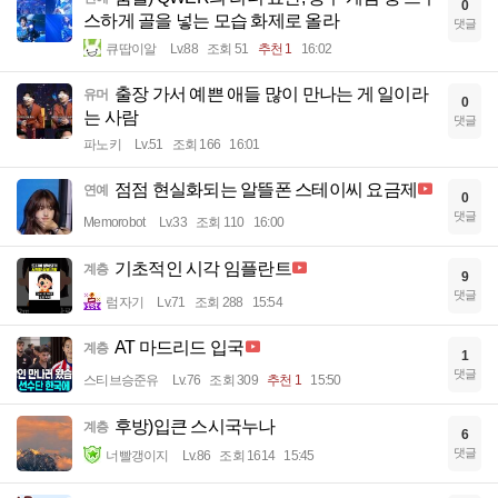
0
스하게 골을 넣는 모습 화제로 올라
댓글
큐땁이알
Lv.88
조회 51
추천 1
16:02
출장 가서 예쁜 애들 많이 만나는 게 일이라
유머
0
는 사람
댓글
파노키
Lv.51
조회 166
16:01
점점 현실화되는 알뜰폰 스테이씨 요금제
연예
0
댓글
Memorobot
Lv.33
조회 110
16:00
기초적인 시각 임플란트
계층
9
댓글
럼자기
Lv.71
조회 288
15:54
AT 마드리드 입국
계층
1
댓글
스티브승준유
Lv.76
조회 309
추천 1
15:50
후방)입큰 스시국누나
계층
6
댓글
너빨갱이지
Lv.86
조회 1614
15:45