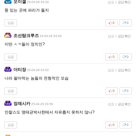
오이갤
25-04-26 03:20
신고
|
공감 확인
똥 있는 곳에 파리가 돌지
답글
0
0
조선탐크루즈
25-04-26 03:45
신고
|
공감 확인
이딴 ㅅㄲ들이 정치인?
답글
0
0
더티장
25-04-26 03:52
신고
|
공감 확인
나라 팔아먹는 놈들의 전형적인 모습
답글
0
0
장재시카
25-04-26 03:56
신고
|
공감 확인
안찰스도 명태균박사한테서 자유롭지 못하지 않나?
답글
0
0