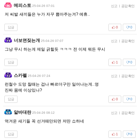
메피스토
25-04-26 07:01
신고
|
공감 확인
저 씨발 새끼들은 누가 자꾸 뽑아주는겨? 에휴..
답글
0
0
너보면짖는개
25-04-26 07:07
신고
|
공감 확인
그냥 무시 하는게 제일 긁힐듯 ㅋㅋㅋ 전 이제 뭐든 무시
답글
1
0
스카펠
25-04-26 07:24
신고
|
공감 확인
런철수 도망 칠때는 겁나 빠르더구만 일어나는게..영
진짜 몸에 이상있나?
답글
0
0
알바대란
25-04-26 08:12
신고
|
공감 확인
역겨운 새기들 꼭 선거때만되면 저딴 쇼하네
답글
1
0