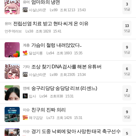
엄마와의 냉면
유머
3
댓글
사실난라쿤
Lv.89
조회 1213
15:43
전립선염 치료 받고 현타 씨게 온 이유
유머
13
댓글
언주역러브
Lv.38
조회 1828
15:41
가슴이 철렁 내려앉았다..
계층
9
댓글
달섭지롱
Lv.94
조회 1693
15:35
조상 찾기 DNA 검사를 해본 유튜버
기타
6
댓글
사실난라쿤
Lv.89
조회 2305
15:34
숭구리당당 숭당당 리브 (리센느)
연예
2
댓글
입사
Lv.94
조회 838
15:31
친구의 진짜 의리
이슈
9
댓글
왜구김당
Lv.73
조회 1426
15:31
경기 도중 낙뢰에 맞아 사망한 태국 축구선수
이슈
5