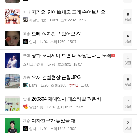
저기요, 안예쁘세요 고개 숙여보세요
기타
8
댓글
사실난라쿤
Lv.89
조회 2232
15:07
오빠 여자친구 있어요??
계층
6
댓글
입사
Lv.94
조회 1759
15:07
영화 오디세이 보면 더 와닿는다는 노래
연예
1
댓글
스티브승준유
Lv.76
조회 831
15:07
요새 건설현장 근황.JPG
계층
6
댓글
Earth
Lv.96
조회 2365
추천 1
15:06
260804 체대입시 패스티벌 권은비
연예
7
댓글
달섭지롱
Lv.94
조회 1615
15:05
여자친구가 늦었을 때
계층
2
댓글
입사
Lv.94
조회 1342
15:05