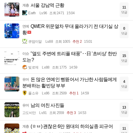
서울 강남역 근황
계층
11
댓글
Earth
Lv.96
조회 2471
15:04
QWER 위문열차 무대 올라가기 전 대기실 상
연예
0
황
댓글
큐땁이알
Lv.88
조회 1005
추천 2
15:01
"열도 주변에 트리플 태풍"‥日 '초비상' 한반
이슈
15
도는?
댓글
빛로제
Lv.88
조회 1775
14:59
돈 많은 연예인 삥뜯어서 가난한 사람들에게
유머
4
분배하는 활빈당 부부
댓글
풀소유
Lv.86
조회 2509
추천 1
14:59
남의 여친 사진들
유머
13
댓글
고도비만
Lv.91
조회 2559
추천 3
14:53
(ㅎㅂ) 괜찮은 6만 원대의 하의실종 피규어
계층
11