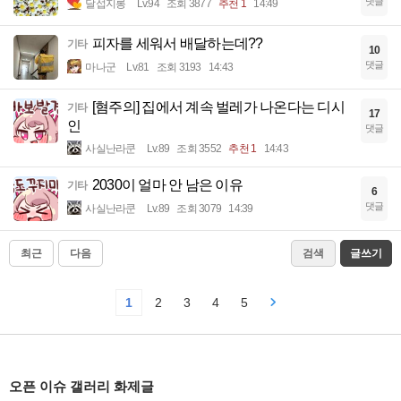
댓글
달섭지롱
Lv.94
조회 3877
추천 1
14:49
피자를 세워서 배달하는데??
기타
10
댓글
마나군
Lv.81
조회 3193
14:43
[혐주의] 집에서 계속 벌레가 나온다는 디시
기타
17
인
댓글
사실난라쿤
Lv.89
조회 3552
추천 1
14:43
2030이 얼마 안 남은 이유
기타
6
댓글
사실난라쿤
Lv.89
조회 3079
14:39
최근
다음
검색
글쓰기
1
2
3
4
5
오픈 이슈 갤러리 화제글