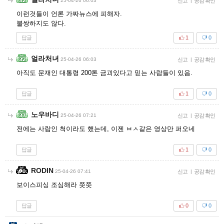
25-04-26 06:03
신고
|
공감 확인
이런것들이 언론 가짜뉴스에 피해자.
불쌍하지도 않다.
답글
1
0
얼라처녀
25-04-26 06:03
신고
|
공감 확인
아직도 문재인 대통령 200톤 금괴있다고 믿는 사람들이 있음.
답글
1
0
노우바디
25-04-26 07:21
신고
|
공감 확인
전에는 사람인 척이라도 했는데, 이젠 ㅂㅅ같은 영상만 퍼오네
답글
1
0
RODIN
25-04-26 07:41
신고
|
공감 확인
보이스피싱 조심해라 쯧쯧
답글
0
0