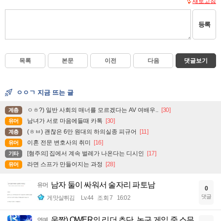
새로고침
등록
목록
본문
이전
다음
댓글보기
ㅇㅇㄱ 지금 뜨는 글
ㅇㅎ?) 일반 사회의 매너를 모르겠다는 AV 여배우..
[30]
계층
남녀가 서로 마음에들때 카톡
[30]
유머
(ㅎㅂ) 괜찮은 6만 원대의 하의실종 피규어
[11]
계층
이혼 전문 변호사의 취미
[16]
유머
[혐주의] 집에서 계속 벌레가 나온다는 디시인
[17]
기타
라면 스프가 만들어지는 과정
[28]
유머
남자 둘이 싸워서 술자리 파토남
유머
0
댓글
게맛살튀김
Lv.44
조회 7
16:02
움짤) QWER의 리더 쵸단, 농구 게임 중 스무
연예