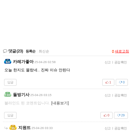
댓글
(23)
등록순
|
최신순
새로고침
카레가좋아
25-04-26 02:58
신고
|
공감 확인
오늘 한지도 몰랐네.. 진짜 이슈 안된다
답글
1
0
돌방기사
25-04-26 03:15
신고
|
공감 확인
블라인드 된 코멘트입니다.
[내용보기]
답글
0
29
지원뜨
25-04-26 03:33
신고
|
공감 확인