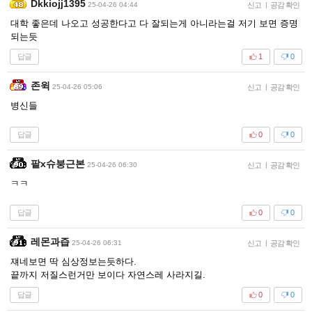
Dkkiojj1395
25-04-26 04:44
신고
|
공감 확인
대학 좋은데 나오고 성공한다고 다 잘되는게 아니라는걸 저기 보면 증명
되는듯
답글
1
0
존윅
25-04-26 05:06
신고
|
공감 확인
병신들
답글
0
0
팥x슈붕근본
25-04-26 06:30
신고
|
공감 확인
ㅋㅋ
답글
0
0
레몬과즙
25-04-26 06:31
신고
|
공감 확인
쟤네보면 딱 심상정보는듯하다.
끝까지 저질스런거만 보이다 자연스레 사라지길.
답글
0
0