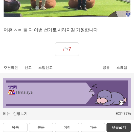
어휴 ㅅㅂ 둘 다 이번 선거로 사라지길 기원합니다
7
추천확인
신고
스팸신고
공유
스크랩
인벤러
Himalaya
메뉴
인장보기
EXP 77%
목록
본문
이전
다음
댓글쓰기