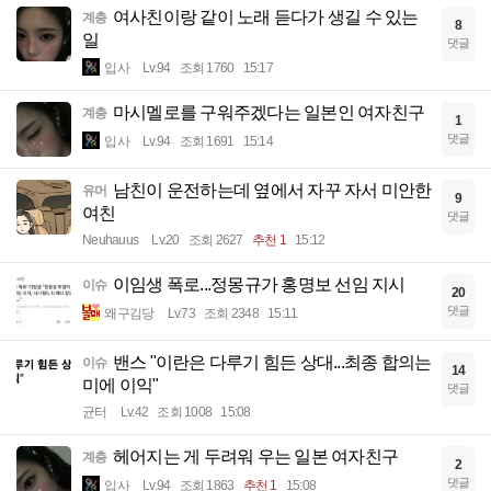
여사친이랑 같이 노래 듣다가 생길 수 있는
계층
8
일
댓글
입사
Lv.94
조회 1760
15:17
마시멜로를 구워주겠다는 일본인 여자친구
계층
1
댓글
입사
Lv.94
조회 1691
15:14
남친이 운전하는데 옆에서 자꾸 자서 미안한
유머
9
여친
댓글
Neuhauus
Lv.20
조회 2627
추천 1
15:12
이임생 폭로...정몽규가 홍명보 선임 지시
이슈
20
댓글
왜구김당
Lv.73
조회 2348
15:11
밴스 "이란은 다루기 힘든 상대...최종 합의는
이슈
14
미에 이익"
댓글
균터
Lv.42
조회 1008
15:08
헤어지는 게 두려워 우는 일본 여자친구
계층
2
댓글
입사
Lv.94
조회 1863
추천 1
15:08