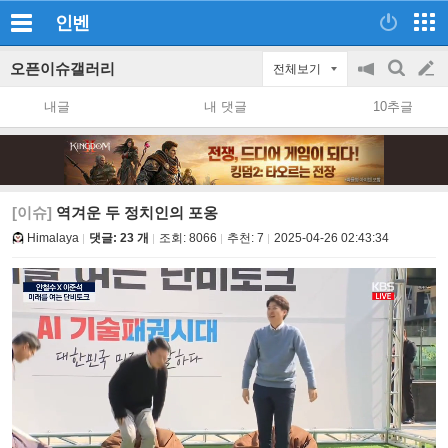
인벤
오픈이슈갤러리
전체보기
공
검
글
지
색
내글
내 댓글
10추글
on/off
쓰
기
[이슈]
역겨운 두 정치인의 포옹
Himalaya
댓글: 23 개
조회:
8066
추천:
7
2025-04-26 02:43:34