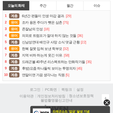
오늘의 화제
주간
월간
이슈
1
계층
[29]
6년간 편돌이 인생 마감 결과.
2
유머
[75]
조카 용돈 주다가 뺏은 삼촌
3
유머
[18]
존잘남의 인성
4
유머
[36]
의외로 트럼프가 절대 하지 않는 것들
5
계층
[22]
신남성연대 배인규 사망 소식 댓글 근황
6
유머
[32]
한복 잘못 입혀 보낸 학부모
7
계층
[58]
지역 비하 하는게 웃긴 이유.
8
계층
[35]
드래곤볼 40주년 리스펙트하는 만화작가들
9
계층
[45]
후방)요즘 하나둘씩 보이는 투명의자
10
계층
[5]
연말이면 가끔 생각나는 직원
로그인
PC화면
퀵링크
설정
청소년보호정책
이용약관
개인정보처리방침
▲
불법촬영물신고안내
(주)
드래곤소드 '압긍' 달성 기념
인