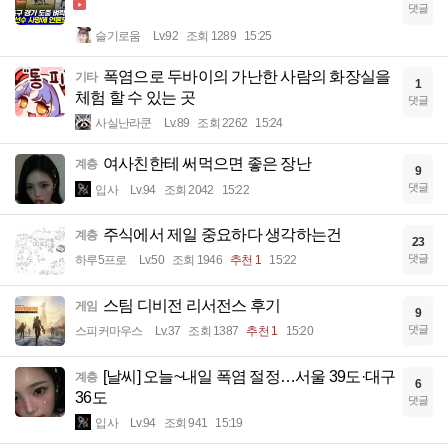
댓글
슬기로움
Lv.92
조회 1289
15:25
폭염으로 두바이의 가난한 사람의 화장실을
기타
1
체험 할 수 있는 곳
댓글
사실난라쿤
Lv.89
조회 2262
15:24
여사친한테 써먹으면 좋은 장난
계층
9
댓글
입사
Lv.94
조회 2042
15:22
주식에서 제일 중요하다 생각하는건
계층
23
댓글
하루5프로
Lv.50
조회 1946
추천 1
15:22
스팀 디비전 리서전스 후기
게임
9
댓글
스피커마우스
Lv.37
조회 1387
추천 1
15:20
[날씨] 오늘~내일 폭염 절정…서울 39도·대구
계층
6
36도
댓글
입사
Lv.94
조회 941
15:19