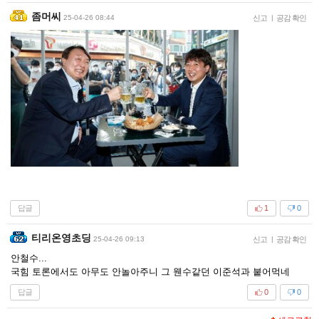
좀머씨
25-04-26 08:44
신고
|
공감 확인
답글
1
0
티리온영초딩
25-04-26 09:13
신고
|
공감 확인
안철수...
국힘 토론에서도 아무도 안놀아주니 그 웬수같던 이준석과 붙어먹네
답글
0
0