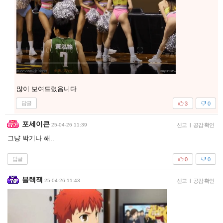
많이 보여드렸읍니다
답글
3
0
포세이큰
25-04-26 11:39
신고
|
공감 확인
그냥 박기나 해..
답글
0
0
블랙잭
25-04-26 11:43
신고
|
공감 확인