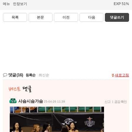
메뉴
인장보기
EXP 51%
목록
본문
이전
다음
댓글쓰기
댓글
(16)
등록순
|
최신순
새로고침
사슴시슴가슴
25-04-26 11:39
신고
|
공감 확인