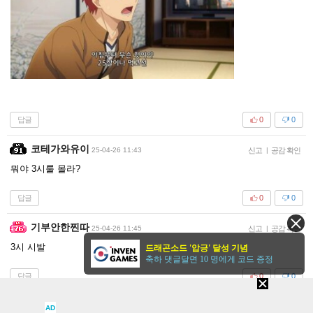
답글
0
0
코테가와유이
25-04-26 11:43
신고
|
공감 확인
뭐야 3시룰 몰라?
답글
0
0
기부안한찐따
25-04-26 11:45
신고
|
공감 확인
3시 시발
드래곤소드 '압긍' 달성 기념
축하 댓글달면 10 명에게 코드 증정
답글
0
0
Mithril
25-04-26 11:50
신고
|
공감 확인
AD