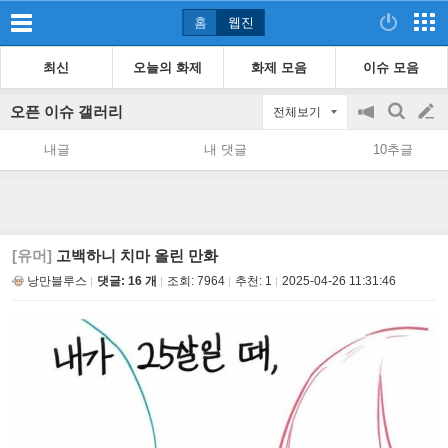
홈
웹진
최신
오늘의 화제
화제 모음
이슈 모음
오픈 이슈 갤러리
전체보기
공
검
글
지
색
내글
내 댓글
10추글
on/off
쓰
기
[유머]
고백하니 치마 올린 만화
낭만블루스
댓글: 16 개
조회:
7964
추천:
1
2025-04-26 11:31:46