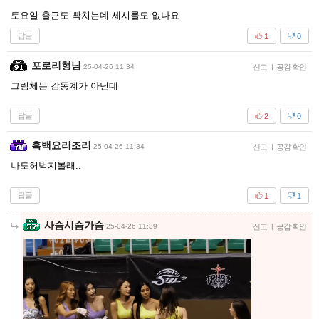
토요일 출근도 빡치는데 세시룰도 없나요
답글
1
0
포로리형님
25-04-26 11:34
신고
|
공감 확인
그림체는 감동계가 아닌데
답글
2
0
흑백요리조리
25-04-26 11:34
신고
|
공감 확인
나도허벅지볼래..
답글
1
1
사슴시슴가슴
25-04-26 11:39
신고
|
공감 확인