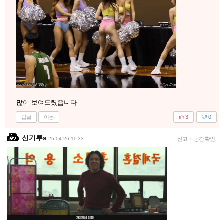
많이 보여드렸읍니다
답글
이동
3
0
신기루s
25-04-26 11:33
신고
|
공감 확인