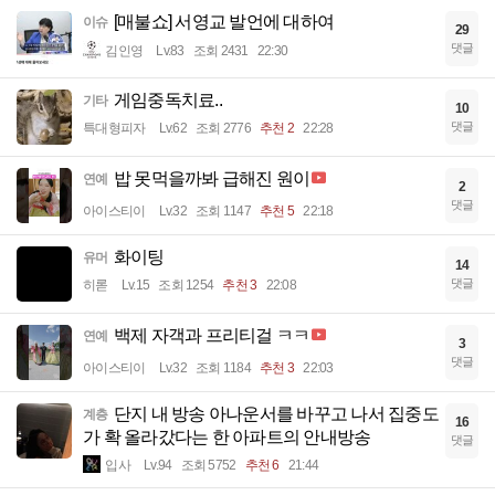
[매불쇼] 서영교 발언에 대하여
이슈
29
댓글
김인영
Lv.83
조회 2431
22:30
게임중독치료..
기타
10
댓글
특대형피자
Lv.62
조회 2776
추천 2
22:28
밥 못먹을까봐 급해진 원이
연예
2
댓글
아이스티이
Lv.32
조회 1147
추천 5
22:18
화이팅
유머
14
댓글
히롣
Lv.15
조회 1254
추천 3
22:08
백제 자객과 프리티걸 ㅋㅋ
연예
3
댓글
아이스티이
Lv.32
조회 1184
추천 3
22:03
단지 내 방송 아나운서를 바꾸고 나서 집중도
계층
16
가 확 올라갔다는 한 아파트의 안내방송
댓글
입사
Lv.94
조회 5752
추천 6
21:44