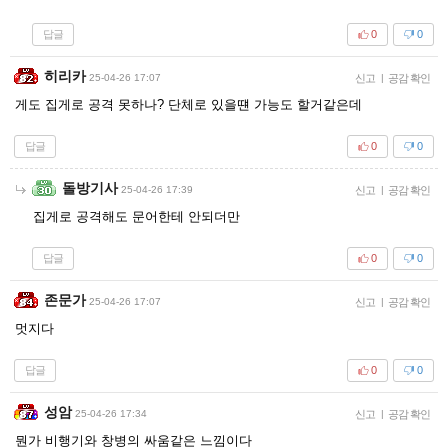
답글
0
0
히리카
25-04-26 17:07
신고
|
공감 확인
게도 집게로 공격 못하나? 단체로 있을떈 가능도 할거같은데
답글
0
0
돌방기사
25-04-26 17:39
신고
|
공감 확인
집게로 공격해도 문어한테 안되더만
답글
0
0
존문가
25-04-26 17:07
신고
|
공감 확인
멋지다
답글
0
0
성암
25-04-26 17:34
신고
|
공감 확인
뭔가 비행기와 창병의 싸움같은 느낌이다