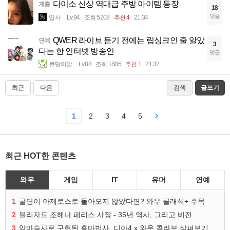
다이소 신상 역대급 주방 아이템 등장
계층
18
댓글
입사
Lv.94
조회 5208
추천 4
21:34
QWER 라이브 듣기 전에는 립싱크인 줄 알았
연예
3
다는 한 인터넷 방송인
댓글
큐땁이알
Lv.88
조회 1805
추천 1
21:32
최근
다음
검색
글쓰기
1
2
3
4
5
최근 HOT한 콘텐츠
와우
게임
IT
유머
연예
1
굴단이 아제로스로 돌아오지 않았다면? 와우 클래식+ 주목
2
블리자드 조해나 패리스 사장 - 35년 역사, 그리고 비전
3
악마술사로 구현된 흑마법사, 디아4 x 와우 콜라보 살펴보기