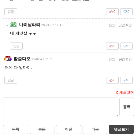
답글
0
0
나리날라리
25-04-27 11:42
신고
|
공감 확인
내 게맛살 ㅜㅜ
답글
0
0
활좀다오
25-04-27 11:50
신고
|
공감 확인
저게 다 얼마야.
답글
0
0
새로고침
등록
목록
본문
이전
다음
댓글보기