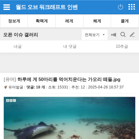
월드 오브 워크래프트
인벤
정보게
확팩게
레게
쐐게
클게
오픈 이슈 갤러리
전체보기
공
검
글
지
색
내글
내 댓글
10추글
on/off
쓰
기
[유머]
하루에 게 50마리를 먹어치운다는 가오리 떼들.jpg
유머발굴
댓글: 18 개
조회:
15331
추천:
12
2025-04-26 16:57:37