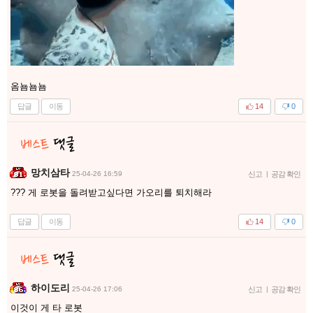
옴뇸뇸뇸
답글
이동
14
0
망치삼타
25-04-26 16:59
신고
|
공감 확인
??? 게 로봇을 돌려받고싶다면 가오리를 퇴치해라
답글
이동
14
0
하이도리
25-04-26 17:06
신고
|
공감 확인
이것이 게 타 로봇