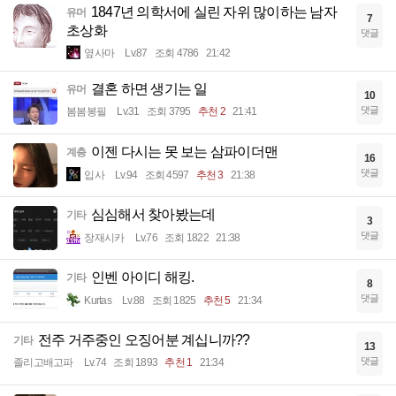
1847년 의학서에 실린 자위 많이하는 남자
유머
7
초상화
댓글
옆사마
Lv.87
조회 4786
21:42
결혼 하면 생기는 일
유머
10
댓글
봄봄봉필
Lv.31
조회 3795
추천 2
21:41
이젠 다시는 못 보는 삼파이더맨
계층
16
댓글
입사
Lv.94
조회 4597
추천 3
21:38
심심해서 찾아봤는데
기타
3
댓글
장재시카
Lv.76
조회 1822
21:38
인벤 아이디 해킹.
기타
8
댓글
Kurtas
Lv.88
조회 1825
추천 5
21:34
전주 거주중인 오징어분 계십니까??
기타
13
댓글
졸리고배고파
Lv.74
조회 1893
추천 1
21:34