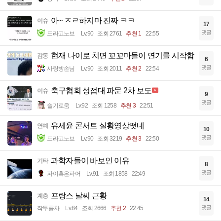
아~ ㅈㄹ하지마 진짜 ㅋㅋ
이슈
17
댓글
드라고노브
Lv.90
조회 2761
추천 1
22:55
현재 나이로 치면 꼬꼬마들이 연기를 시작함
감동
6
댓글
사랑방손님
Lv.90
조회 2011
추천 2
22:54
축구협회 성접대 파문 2차 보도
이슈
9
댓글
슬기로움
Lv.92
조회 1258
추천 3
22:51
유세윤 콘서트 실황영상떳네
연예
10
댓글
드라고노브
Lv.90
조회 3219
추천 3
22:50
과학자들이 바보인 이유
기타
8
댓글
파이혹은파어
Lv.91
조회 1858
22:49
프랑스 날씨 근황
계층
14
댓글
작두콩차
Lv.84
조회 2666
추천 2
22:45