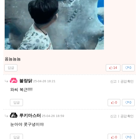
옴뇸뇸뇸
답글
14
0
불량닭
25-04-26 18:21
신고
|
공감 확인
와씨 복근!!!!
답글
0
0
루키마스터
25-04-26 18:59
신고
|
공감 확인
눈아야 콧구녕이야
답글
0
0