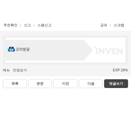
추천확인
신고
스팸신고
공유
스크랩
유머발굴
메뉴
인장보기
EXP 28%
목록
본문
이전
다음
댓글쓰기