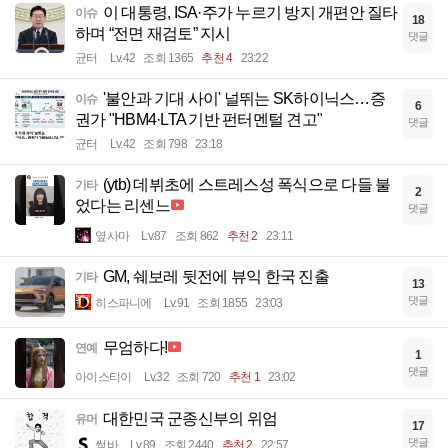
이 대통령, ISA·주가 누르기 방지 개편안 질타
이슈
18
하며 “전면 재검토” 지시
댓글
균터
Lv.42
조회 1365
추천 4
23:22
'불안과 기대 사이' 널뛰는 SK하이닉스…증
이슈
6
권가 "HBM4·LTA 기반 펀터멘털 견고"
댓글
균터
Lv.42
조회 798
23:18
(ytb) 데뷔초에 스트레스성 폭식으로 다들 불
기타
2
었다는 리센느
댓글
옆사마
Lv.87
조회 862
추천 2
23:11
GM, 쉐보레 뒷전에 뷰익 한국 진출
기타
13
댓글
히스파니에
Lv.91
조회 1855
23:03
무엄하다!
연예
1
댓글
아이스티이
Lv.32
조회 720
추천 1
23:02
대한민국 군종신부의 위엄
유머
17
댓글
썽바
Lv.89
조회 2440
추천 2
22:57