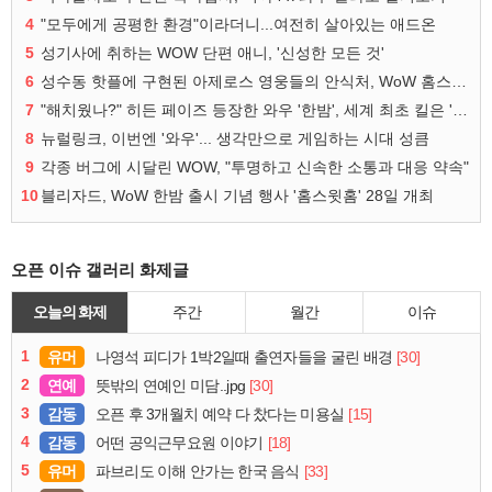
4
"모두에게 공평한 환경"이라더니...여전히 살아있는 애드온
5
성기사에 취하는 WOW 단편 애니, '신성한 모든 것'
6
성수동 핫플에 구현된 아제로스 영웅들의 안식처, WoW 홈스윗홈
7
"해치웠나?" 히든 페이즈 등장한 와우 '한밤', 세계 최초 킬은 '팀 리퀴드'
8
뉴럴링크, 이번엔 '와우'... 생각만으로 게임하는 시대 성큼
9
각종 버그에 시달린 WOW, "투명하고 신속한 소통과 대응 약속"
10
블리자드, WoW 한밤 출시 기념 행사 '홈스윗홈' 28일 개최
오픈 이슈 갤러리 화제글
오늘의 화제
주간
월간
이슈
1
유머
[30]
나영석 피디가 1박2일때 출연자들을 굴린 배경
2
연예
[30]
뜻밖의 연예인 미담..jpg
3
감동
[15]
오픈 후 3개월치 예약 다 찼다는 미용실
4
감동
[18]
어떤 공익근무요원 이야기
5
유머
[33]
파브리도 이해 안가는 한국 음식