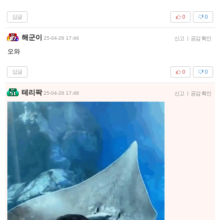
답글
0
0
해군이
25-04-26 17:46
신고
|
공감 확인
오와
답글
0
0
테리팍
25-04-26 17:48
신고
|
공감 확인