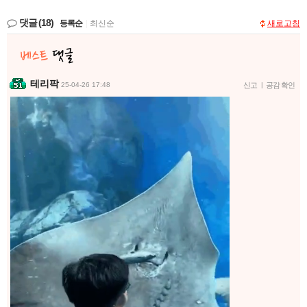
댓글
(18)
등록순
|
최신순
새로고침
테리팍
25-04-26 17:48
신고
|
공감 확인