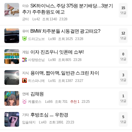
SK하이닉스, 주당 375원 분기배당…3분기
이슈
15
추가 주주환원도 예고
댓글
균터
Lv.42
조회 1340
23:28
BMW 차주분들 시동걸면 광고떠요?
유머
12
댓글
드라고노브
Lv.90
조회 1625
23:28
이자 진죠우니 잇폰메 쇼부!
게임
0
댓글
사랑방손님
Lv.90
조회 805
23:28
용아맥, 짭아맥, 일반관 스크린 차이
지식
3
댓글
히스파니에
Lv.91
조회 1387
23:27
김채원
연예
1
댓글
케를로스
Lv.86
조회 701
추천 1
23:25
후방조심 ㅡ 우한경
기타
5
댓글
입술돼지
Lv.43
조회 1891
23:23