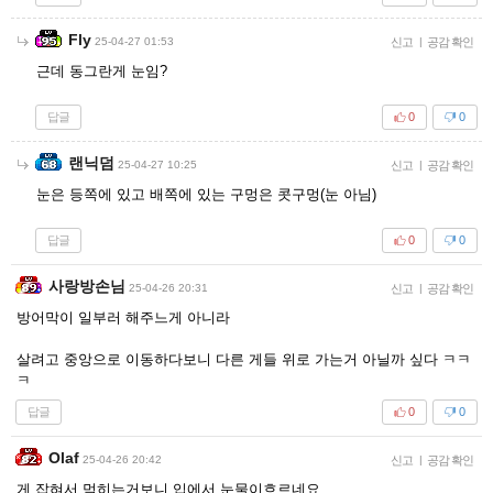
Fly
25-04-27 01:53
신고
|
공감 확인
근데 동그란게 눈임?
답글
0
0
랜닉덤
25-04-27 10:25
신고
|
공감 확인
눈은 등쪽에 있고 배쪽에 있는 구멍은 콧구멍(눈 아님)
답글
0
0
사랑방손님
25-04-26 20:31
신고
|
공감 확인
방어막이 일부러 해주느게 아니라
살려고 중앙으로 이동하다보니 다른 게들 위로 가는거 아닐까 싶다 ㅋㅋ
ㅋ
답글
0
0
Olaf
25-04-26 20:42
신고
|
공감 확인
게 잡혀서 먹히는거보니 입에서 눈물이흐르네요..