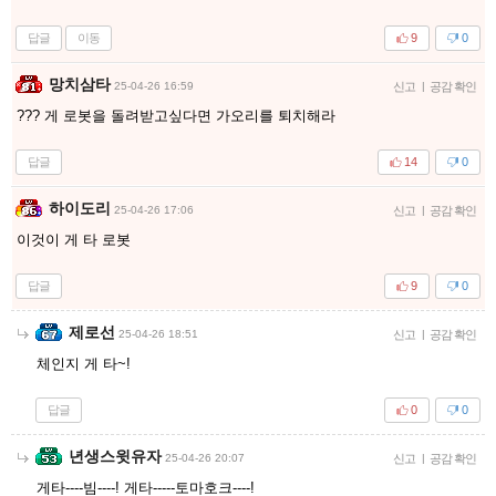
답글
이동
9
0
망치삼타
25-04-26 16:59
신고
|
공감 확인
??? 게 로봇을 돌려받고싶다면 가오리를 퇴치해라
답글
14
0
하이도리
25-04-26 17:06
신고
|
공감 확인
이것이 게 타 로봇
답글
9
0
제로선
25-04-26 18:51
신고
|
공감 확인
체인지 게 타~!
답글
0
0
년생스윗유자
25-04-26 20:07
신고
|
공감 확인
게타----빔----! 게타-----토마호크----!