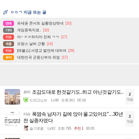
ㅇㅇㄱ 지금 뜨는 글
유세윤 콘서트 실황영상떳네
[10]
연예
게임중독치료..
[10]
기타
아~ ㅈㄹ하지마 진짜 ㅋㅋ
[17]
이슈
프랑스 날씨 근황
[14]
계층
[매불쇼] 서영교 발언에 대하여
[29]
이슈
대한민국 군종신부의 위엄
[17]
유머
조감도대로 한것같기도..하고 아닌것같기도..
유머
2
댓글
드라고노브
Lv.90
조회 341
00:18
폭염속 남자가 길에 앉아 울고있어요”…30년
이슈
2
전 실종자였다
댓글
슬기로움
Lv.92
조회 795
추천 1
00:05