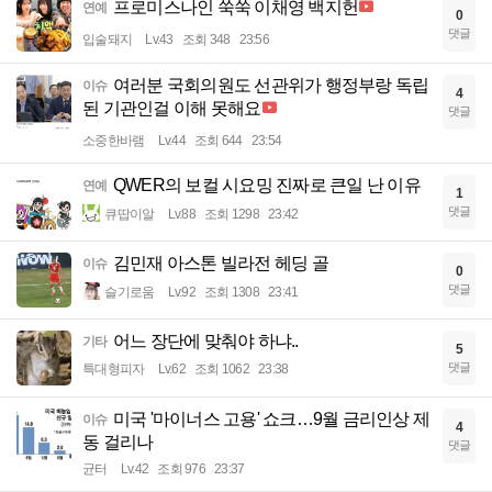
프로미스나인 쑥쑥 이채영 백지헌
연예
0
댓글
입술돼지
Lv.43
조회 348
23:56
여러분 국회의원도 선관위가 행정부랑 독립
이슈
4
된 기관인걸 이해 못해요
댓글
소중한바램
Lv.44
조회 644
23:54
QWER의 보컬 시요밍 진짜로 큰일 난 이유
연예
1
댓글
큐땁이알
Lv.88
조회 1298
23:42
김민재 아스톤 빌라전 헤딩 골
이슈
0
댓글
슬기로움
Lv.92
조회 1308
23:41
어느 장단에 맞춰야 하냐..
기타
5
댓글
특대형피자
Lv.62
조회 1062
23:38
미국 '마이너스 고용' 쇼크…9월 금리인상 제
이슈
4
동 걸리나
댓글
균터
Lv.42
조회 976
23:37